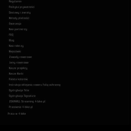
Regulamin
Polityka prywatności
Dostawy i zwroty
Metody płatności
Gwarancja
Nasi partnerzy
F&Q
Blog
Nasi riderzy
Miejscówki
Zawody rowerowe
Jamy rowerowe
Nasze projekty
Nasze Marki
Paleta kolorów
Instrukcja oklejania roweru folią ochronną
Dystrybucja Title
Dystrybucja Signature
ZOKAHALL Streaming 4-bike.pl
Pracownia 4-bike.pl
Praca w 4-bike