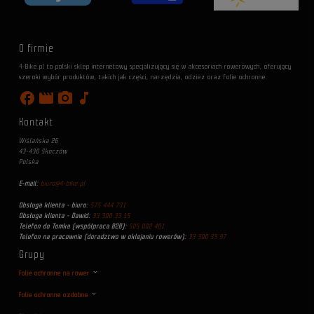
O firmie
4-Bike.pl to polski sklep internetowy specjalizujący się w akcesoriach rowerowych, oferujący
szeroki wybór produktów, takich jak części, narzędzia, odzież oraz folie ochronne.
facebook
movie
photo_camera
music_note
Kontakt
Wiślańska 26
43-430 Skoczów
Polska
E-mail:
biuro@4-bike.pl
Obsługa klienta - biuro:
575 444 731
Obsługa klienta - Dawid:
33 300 33 15
Telefon do Tomka (współpraca B2B):
505 002 401
Telefon na pracownie (doradztwo w oklejaniu rowerów):
33 300 33 97
Grupy
Folie ochronne na rower
Folie ochronne ozdobne