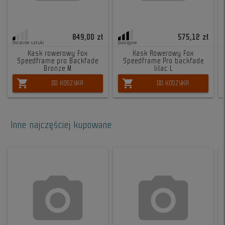
849,00 zł
575,12 zł
Ostatnie sztuki
Dostępne
Kask rowerowy Fox
Kask Rowerowy Fox
Speedframe pro Backfade
Speedframe Pro backfade
Bronze M
lilac L
shopping_cart
shopping_cart
DO KOSZYKA
DO KOSZYKA
Inne najczęściej kupowane