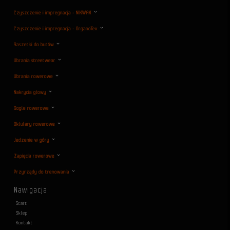
Czyszczenie i impregnacja - NIKWAX
Czyszczenie i impregnacja - OrganoTex
Saszetki do butów
Ubrania streetwear
Ubrania rowerowe
Nakrycia głowy
Gogle rowerowe
Oklulary rowerowe
Jedzenie w góry
Zapięcia rowerowe
Przyrządy do trenowania
Nawigacja
Start
Sklep
Kontakt