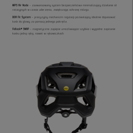
MIPS Air Node
– zaawansowany system bezpieczeństwa minimalizujący działanie sił
rotacyjnych w czasie uderzenia, zwiększając ochronę mózgu.
BOA Fit System
– precyzyjny mechanizm regulacji pozwalający idealnie dopasować
kask do głowy za pomocą jednego pokrętła.
Fidlock® SNAP
– magnetyczne zapięcie umożliwiające szybkie i wygodne zapinanie
kasku jedną ręką, nawet w rękawiczkach.