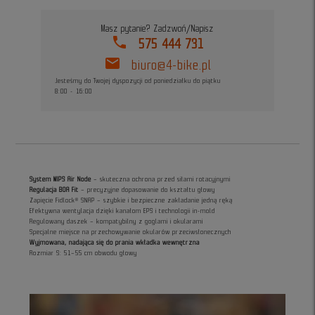
Masz pytanie? Zadzwoń/Napisz
phone
575 444 731
mail
biuro@4-bike.pl
Jesteśmy do Twojej dyspozycji od poniedziałku do piątku
8:00 - 16:00
System MIPS Air Node
– skuteczna ochrona przed siłami rotacyjnymi
Regulacja BOA Fit
– precyzyjne dopasowanie do kształtu głowy
Zapięcie Fidlock® SNAP – szybkie i bezpieczne zakładanie jedną ręką
Efektywna wentylacja dzięki kanałom EPS i technologii in-mold
Regulowany daszek – kompatybilny z goglami i okularami
Specjalne miejsce na przechowywanie okularów przeciwsłonecznych
Wyjmowana, nadająca się do prania wkładka wewnętrzna
Rozmiar S: 51–55 cm obwodu głowy