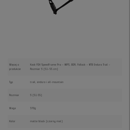
Więcej o
Kask FOX Speedframe Pro – MIPS, BOA, Fidlock – MTB Enduro Trail –
produkcie
Rozmiar S (51–55 cm)
Typ
trail, enduro i all-mountain
Rozmiar
S (51-55)
Waga
370g
Kolor
matte black (czarny mat)