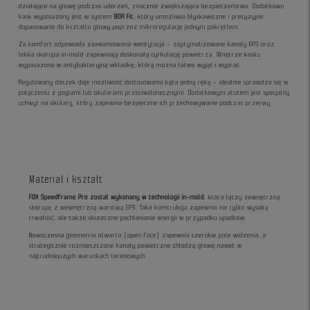
działające na głowę podczas uderzeń, znacznie zwiększająca bezpieczeństwo. Dodatkowo
kask wyposażony jest w system
BOA Fit
, który umożliwia błyskawiczne i precyzyjne
dopasowanie do kształtu głowy poprzez mikroregulację jednym pokrętłem.
Za komfort odpowiada zaawansowana wentylacja – zoptymalizowane kanały EPS oraz
lekka skorupa in-mold zapewniają doskonałą cyrkulację powietrza. Wnętrze kasku
wyposażono w antybakteryjną wkładkę, którą można łatwo wyjąć i wyprać.
Regulowany daszek daje możliwość dostosowania kąta jedną ręką – idealnie sprawdza się w
połączeniu z goglami lub okularami przeciwsłonecznymi. Dodatkowym atutem jest specjalny
uchwyt na okulary, który zapewnia bezpieczne ich przechowywanie podczas przerwy.
Materiał i kształt
FOX Speedframe Pro został wykonany w technologii in-mold
, która łączy zewnętrzną
skorupę z wewnętrzną warstwą EPS. Taka konstrukcja zapewnia nie tylko wysoką
trwałość, ale także skuteczne pochłanianie energii w przypadku upadków.
Nowoczesna geometria otwarta (open-face) zapewnia szerokie pole widzenia, a
strategicznie rozmieszczone kanały powietrzne chłodzą głowę nawet w
najtrudniejszych warunkach terenowych.