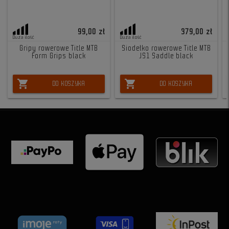
99,00 zł
379,00 zł
Duża ilość
Duża ilość
Gripy rowerowe Title MTB
Siodełko rowerowe Title MTB
Form Grips black
JS1 Saddle black
shopping_cart
shopping_cart
DO KOSZYKA
DO KOSZYKA