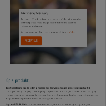
Potrzebujemy Twojej zgody
Ta zawartość jest dostarczana przez YouTube. W przypadku
aktywacji treści mogą być przetwarzane dane osobowe i
ustawiane pliki cookies.
Możesz zobaczyc film także bezpośrednio w
YouTube
AKCEPTUJĘ
Opis produktu
Fox Speedframe Pro to jeden z najbardziej zaawansowanych otwartych kasków MTB
,
zaprojektowany z myślą o intensywnych zjazdach i technicznych trasach. Model ten łączy
zaawansowane rozwiązania bezpieczeństwa z maksymalnym komfortem użytkowania, co
czyni go świetnym wyborem dla wymagających riderów.
System MIPS Air Node
to nowoczesna technologia ochronna redukująca siły rotacyjne