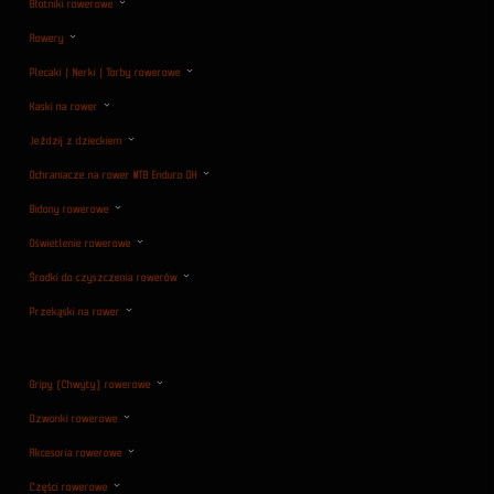
Błotniki rowerowe
Rowery
Plecaki | Nerki | Torby rowerowe
Kaski na rower
Jeździj z dzieckiem
Ochraniacze na rower MTB Enduro DH
Bidony rowerowe
Oświetlenie rowerowe
Środki do czyszczenia rowerów
Przekąski na rower
Gripy (Chwyty) rowerowe
Dzwonki rowerowe
Akcesoria rowerowe
Części rowerowe