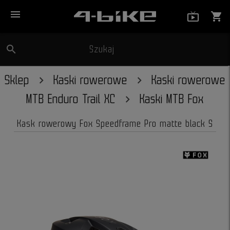
menu
live_tv_
shopping_cart
search
Szukaj
close
Sklep
Kaski rowerowe
Kaski rowerowe
MTB Enduro Trail XC
Kaski MTB Fox
Kask rowerowy Fox Speedframe Pro matte black S