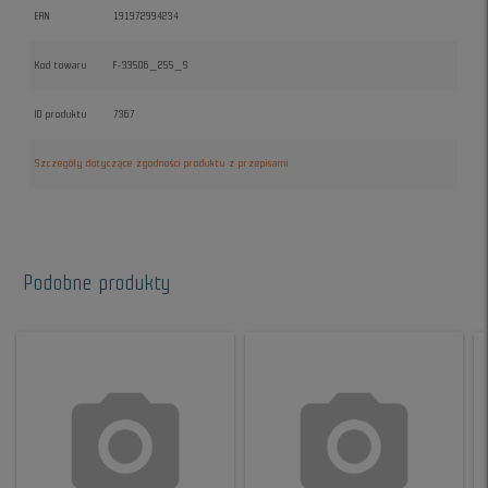
EAN
191972994234
Kod towaru
F-33506_255_S
ID produktu
7367
Szczegóły dotyczące zgodności produktu z przepisami
Podobne produkty