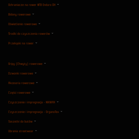
Ochraniacze na rower MTB Enduro DH
Bidony rowerowe
Oświetlenie rowerowe
Środki do czyszczenia rowerów
Przekąski na rower
Gripy (Chwyty) rowerowe
Dzwonki rowerowe
Akcesoria rowerowe
Części rowerowe
Czyszczenie i impregnacja - NIKWAX
Czyszczenie i impregnacja - OrganoTex
Saszetki do butów
Ubrania streetwear