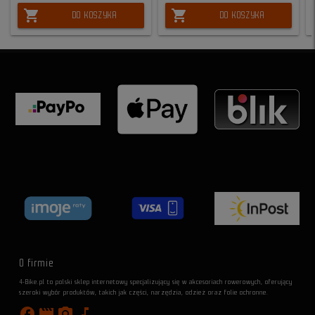
shopping_cart
shopping_cart
DO KOSZYKA
DO KOSZYKA
O firmie
4-Bike.pl to polski sklep internetowy specjalizujący się w akcesoriach rowerowych, oferujący
szeroki wybór produktów, takich jak części, narzędzia, odzież oraz folie ochronne.
facebook
movie
photo_camera
music_note