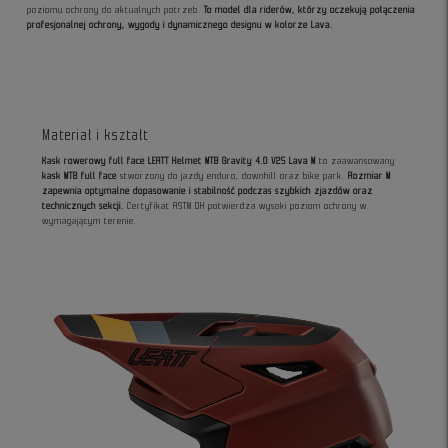
poziomu ochrony do aktualnych potrzeb.
To model dla riderów, którzy oczekują połączenia
profesjonalnej ochrony, wygody i dynamicznego designu w kolorze Lava.
Materiał i kształt
Kask rowerowy full face LEATT Helmet MTB Gravity 4.0 V25 Lava M
to zaawansowany
kask MTB full face
stworzony do jazdy enduro, downhill oraz bike park.
Rozmiar M
zapewnia optymalne dopasowanie i stabilność podczas szybkich zjazdów oraz
technicznych sekcji.
Certyfikat ASTM DH potwierdza wysoki poziom ochrony w
wymagającym terenie.