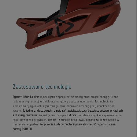
Zastosowane technologie
System 360° Turbine
wykorzystuje specjalne elementy absorbujące energię, które
redukują siły rotacyjne działające na głowę podczas uderzenia. Technologia ta
zmniejsza ryzyko wstrząsu mózgu oraz poprawia ochronę przy upadkach pod
kątem.
To jedno z kluczowych rozwiązań zwiększających bezpieczeństwo w kaskach
MTB klasy premium.
Magnetyczne zapięcie
Fidlock
umożliwia szybkie zapinanie jedną
ręką, nawet w rękawicach. Daszek z funkcją breakaway ogranicza przeciążenia w
momencie wypadku.
Połączenie tych technologii pozwala spełnić rygorystyczne
normy ASTM DH.