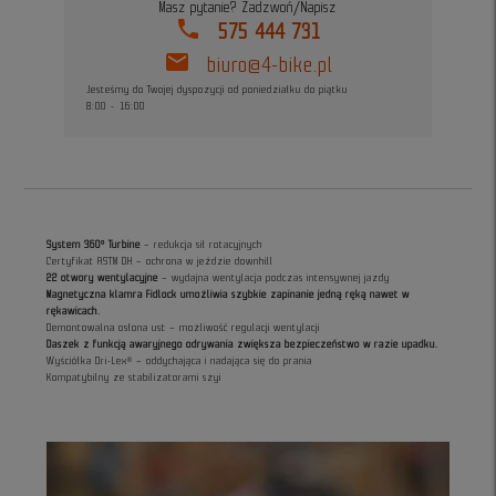
Masz pytanie? Zadzwoń/Napisz
phone
575 444 731
mail
biuro@4-bike.pl
Jesteśmy do Twojej dyspozycji od poniedziałku do piątku
8:00 - 16:00
System 360° Turbine
– redukcja sił rotacyjnych
Certyfikat ASTM DH – ochrona w jeździe downhill
22 otwory wentylacyjne
– wydajna wentylacja podczas intensywnej jazdy
Magnetyczna klamra Fidlock umożliwia szybkie zapinanie jedną ręką nawet w
rękawicach.
Demontowalna osłona ust – możliwość regulacji wentylacji
Daszek z funkcją awaryjnego odrywania zwiększa bezpieczeństwo w razie upadku.
Wyściółka Dri-Lex® – oddychająca i nadająca się do prania
Kompatybilny ze stabilizatorami szyi