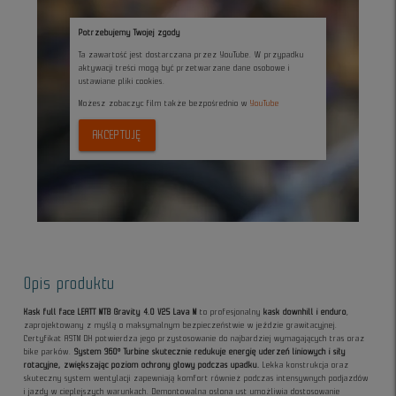
Potrzebujemy Twojej zgody
Ta zawartość jest dostarczana przez YouTube. W przypadku
aktywacji treści mogą być przetwarzane dane osobowe i
ustawiane pliki cookies.
Możesz zobaczyc film także bezpośrednio w
YouTube
AKCEPTUJĘ
Opis produktu
Kask full face LEATT MTB Gravity 4.0 V25 Lava M
to profesjonalny
kask downhill i enduro
,
zaprojektowany z myślą o maksymalnym bezpieczeństwie w jeździe grawitacyjnej.
Certyfikat ASTM DH potwierdza jego przystosowanie do najbardziej wymagających tras oraz
bike parków.
System 360° Turbine skutecznie redukuje energię uderzeń liniowych i siły
rotacyjne, zwiększając poziom ochrony głowy podczas upadku.
Lekka konstrukcja oraz
skuteczny system wentylacji zapewniają komfort również podczas intensywnych podjazdów
i jazdy w cieplejszych warunkach. Demontowalna osłona ust umożliwia dostosowanie