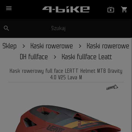
menu
live_tv_
shopping_cart
search
Szukaj
close
Sklep
Kaski rowerowe
Kaski rowerowe
DH fullface
Kaski fullface Leatt
Kask rowerowy full face LEATT Helmet MTB Gravity
4.0 V25 Lava M