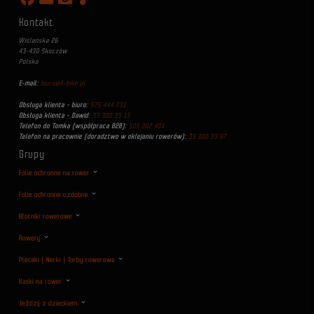
Kontakt
Wiślańska 26
43-430 Skoczów
Polska
E-mail:
biuro@4-bike.pl
Obsługa klienta - biuro:
575 444 731
Obsługa klienta - Dawid:
33 300 33 15
Telefon do Tomka (współpraca B2B):
505 002 401
Telefon na pracownie (doradztwo w oklejaniu rowerów):
33 300 33 97
Grupy
Folie ochronne na rower
Folie ochronne ozdobne
Błotniki rowerowe
Rowery
Plecaki | Nerki | Torby rowerowe
Kaski na rower
Jeździj z dzieckiem