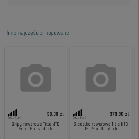
Inne najczęściej kupowane
99,00 zł
379,00 zł
Duża ilość
Duża ilość
Gripy rowerowe Title MTB
Siodełko rowerowe Title MTB
Form Grips black
JS1 Saddle black