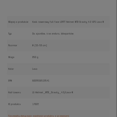
Więcej o produkcie
Kask rowerowy full face LEATT Helmet MTB Gravity 4.0 V25 Lava M
Typ
Do zjazdów, tras enduro, bikeparków
Rozmiar
M (55-59 cm)
Waga
850 g
Kolor
Lava
EAN
6009556519541
Kod towaru
LE-Helmet_MTB_Gravity_4.0/Lava-M
ID produktu
17622
Szczegóły dotyczące zgodności produktu z przepisami