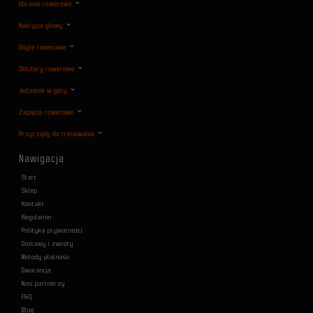
Ubrania rowerowe
Nakrycia głowy
Gogle rowerowe
Oklulary rowerowe
Jedzenie w góry
Zapięcia rowerowe
Przyrządy do trenowania
Nawigacja
Start
Sklep
Kontakt
Regulamin
Polityka prywatności
Dostawy i zwroty
Metody płatności
Gwarancja
Nasi partnerzy
F&Q
Blog