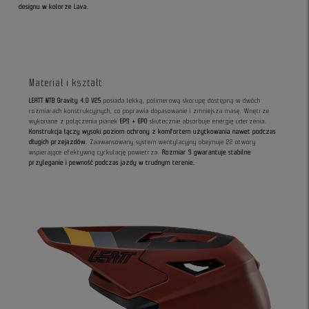
designu w kolorze Lava.
Materiał i kształt
LEATT MTB Gravity 4.0 V25
posiada lekką, polimerową skorupę dostępną w dwóch
rozmiarach konstrukcyjnych, co poprawia dopasowanie i zmniejsza masę. Wnętrze
wykonane z połączenia pianek
EPS + EPO
skutecznie absorbuje energię uderzenia.
Konstrukcja łączy wysoki poziom ochrony z komfortem użytkowania nawet podczas
długich przejazdów.
Zaawansowany system wentylacyjny obejmuje 22 otwory
wspierające efektywną cyrkulację powietrza.
Rozmiar S gwarantuje stabilne
przyleganie i pewność podczas jazdy w trudnym terenie.