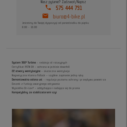
Masz pytanie? Zadzwoń/Napisz
phone
575 444 731
mail
biuro@4-bike.pl
Jesteśmy do Twojej dyspozycji od poniedziałku do piątku
8:00 - 16:00
System 360° Turbine
– redukcja sił rotacyjnych
Certyfikat ASTM DH – ochrona w jeździe downhill
22 otwory wentylacyjne
– skuteczna wentylacja
Magnetyczna klamra Fidlock – szybkie zapinanie jedną ręką
Demontowalna osłona ust
– regulacja poziomu ochrony i przepływu powietrza
Daszek z funkcją awaryjnego odrywania
Wyściółka Dri-Lex® – oddychająca i nadająca się do prania
Kompatybilny ze stabilizatorami szyi