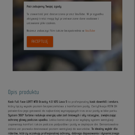
Potrzebujemy Twojej zgody
Ta zawartość jest dostarczana przez YouTube. W przypadku
aktywacji treści mogą być przetwarzane dane osobowe i
ustawiane pliki cookies.
Możesz zobaczyc film także bezpośrednio w
YouTube
AKCEPTUJĘ
Opis produktu
Kask full face LEATT MTB Gravity 4.0 V25 Lava S
to profesjonalny
kask downhill i enduro
,
który łączy wysoki poziom bezpieczeństwa z komfortem jazdy. Certyfikacja ASTM DH
potwierdza jego gotowość do najbardziej wymagających tras oraz jazdy w bike parku.
System 360° Turbine redukuje energię uderzeń liniowych i siły rotacyjne, zwiększając
ochronę głowy podczas upadku.
Lekka konstrukcja oraz wydajny system wentylacji
zapewniają komfort także podczas podjazdów i jazdy w cieplejsze dni. Demontowalna
osłona ust pozwala dostosować poziom wentylacji do warunków.
To idealny wybór dla
riderów, którzy oczekują profesjonalnej ochrony, dobrego dopasowania i dynamicznego