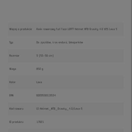
Więcej o produkcie
Kask rowerowy full face LEATT Helmet MTB Gravity 4.0 V25 Lava S
Typ
Do zjazdów, tras enduro, bikeparków
Rozmiar
S (55–56 cm)
Waga
850 g
Kolor
Lava
EAN
6009556519534
Kod towaru
LE-Helmet_MTB_Gravity_4.0/Lava-S
ID produktu
17621