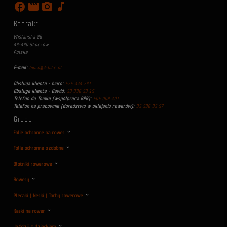
facebook
movie
photo_camera
music_note
Kontakt
Wiślańska 26
43-430 Skoczów
Polska
E-mail:
biuro@4-bike.pl
Obsługa klienta - biuro:
575 444 731
Obsługa klienta - Dawid:
33 300 33 15
Telefon do Tomka (współpraca B2B):
505 002 401
Telefon na pracownie (doradztwo w oklejaniu rowerów):
33 300 33 97
Grupy
Folie ochronne na rower
Folie ochronne ozdobne
Błotniki rowerowe
Rowery
Plecaki | Nerki | Torby rowerowe
Kaski na rower