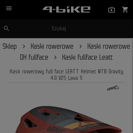
menu
live_tv_
shopping_cart
search
Szukaj
close
Sklep
Kaski rowerowe
Kaski rowerowe
DH fullface
Kaski fullface Leatt
Kask rowerowy full face LEATT Helmet MTB Gravity
4.0 V25 Lava S