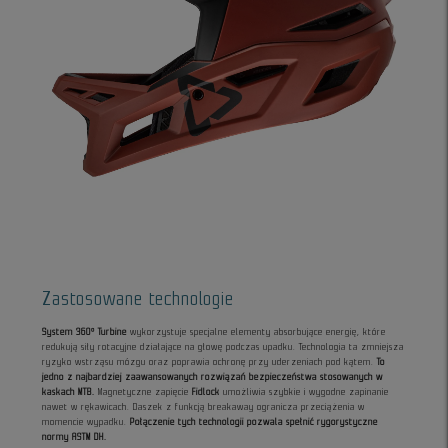
Zastosowane technologie
System 360° Turbine
wykorzystuje specjalne elementy absorbujące energię, które
redukują siły rotacyjne działające na głowę podczas upadku. Technologia ta zmniejsza
ryzyko wstrząsu mózgu oraz poprawia ochronę przy uderzeniach pod kątem.
To
jedno z najbardziej zaawansowanych rozwiązań bezpieczeństwa stosowanych w
kaskach MTB.
Magnetyczne zapięcie
Fidlock
umożliwia szybkie i wygodne zapinanie
nawet w rękawicach. Daszek z funkcją breakaway ogranicza przeciążenia w
momencie wypadku.
Połączenie tych technologii pozwala spełnić rygorystyczne
normy ASTM DH.