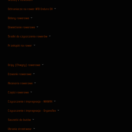
Jeździj z dzieckiem
Ochraniacze na rower MTB Enduro DH
Bidony rowerowe
Oświetlenie rowerowe
Środki do czyszczenia rowerów
Przekąski na rower
Gripy (Chwyty) rowerowe
Dzwonki rowerowe
Akcesoria rowerowe
Części rowerowe
Czyszczenie i impregnacja - NIKWAX
Czyszczenie i impregnacja - OrganoTex
Saszetki do butów
Ubrania streetwear