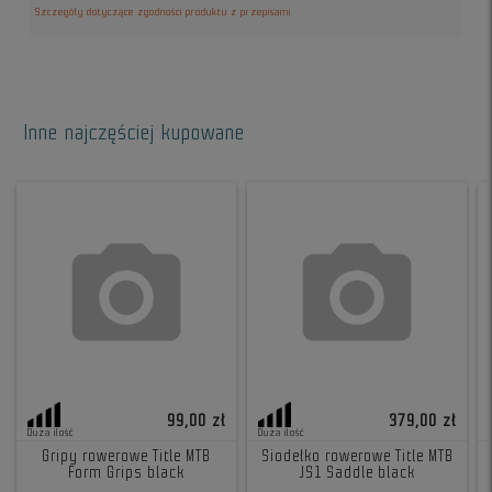
Szczegóły dotyczące zgodności produktu z przepisami
Inne najczęściej kupowane
99,00 zł
379,00 zł
Duża ilość
Duża ilość
Gripy rowerowe Title MTB
Siodełko rowerowe Title MTB
Form Grips black
JS1 Saddle black