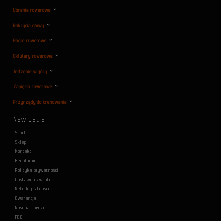
Ubrania rowerowe
Nakrycia głowy
Gogle rowerowe
Oklulary rowerowe
Jedzenie w góry
Zapięcia rowerowe
Przyrządy do trenowania
Nawigacja
Start
Sklep
Kontakt
Regulamin
Polityka prywatności
Dostawy i zwroty
Metody płatności
Gwarancja
Nasi partnerzy
F&Q