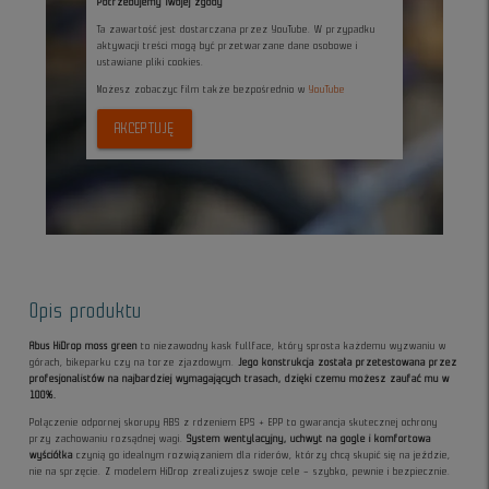
Potrzebujemy Twojej zgody
Ta zawartość jest dostarczana przez YouTube. W przypadku
aktywacji treści mogą być przetwarzane dane osobowe i
ustawiane pliki cookies.
Możesz zobaczyc film także bezpośrednio w
YouTube
AKCEPTUJĘ
Opis produktu
Abus HiDrop moss green
to niezawodny kask fullface, który sprosta każdemu wyzwaniu w
górach, bikeparku czy na torze zjazdowym.
Jego konstrukcja została przetestowana przez
profesjonalistów na najbardziej wymagających trasach, dzięki czemu możesz zaufać mu w
100%.
Połączenie odpornej skorupy ABS z rdzeniem EPS + EPP to gwarancja skutecznej ochrony
przy zachowaniu rozsądnej wagi.
System wentylacyjny, uchwyt na gogle i komfortowa
wyściółka
czynią go idealnym rozwiązaniem dla riderów, którzy chcą skupić się na jeździe,
nie na sprzęcie. Z modelem HiDrop zrealizujesz swoje cele – szybko, pewnie i bezpiecznie.