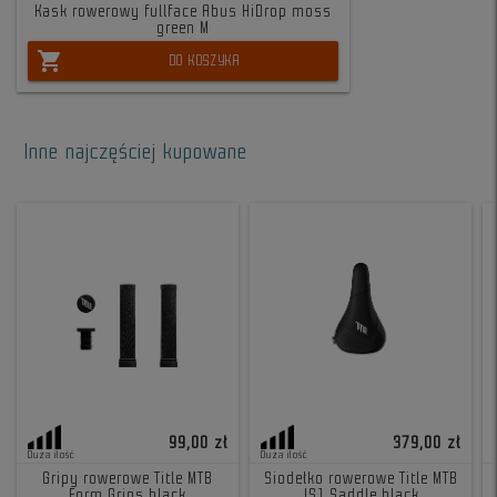
Kask rowerowy fullface Abus HiDrop moss
green M
shopping_cart
DO KOSZYKA
Inne najczęściej kupowane
99,00 zł
379,00 zł
Duża ilość
Duża ilość
Gripy rowerowe Title MTB
Siodełko rowerowe Title MTB
Form Grips black
JS1 Saddle black