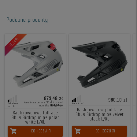
Podobne produkty
-0,14%
873,48 zł
980,10 zł
Najniższa cena z 30 dni przed
Ostatnie
Mała ilość
obniżką
874,67 zł
sztuki
Kask rowerowy fullface
Kask rowerowy fullface
Abus Airdrop mips velvet
Abus Airdrop mips polar
black L/XL
white L/XL
shopping_cart
shopping_cart
DO KOSZYKA
DO KOSZYKA