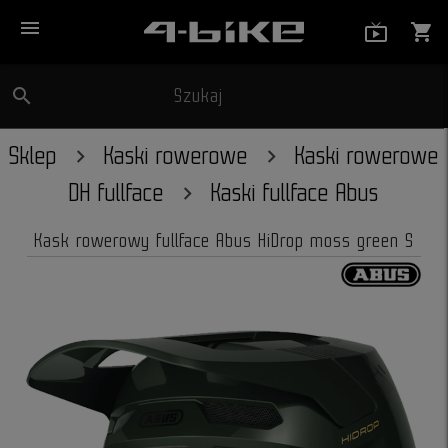
menu
live_tv_
shopping_cart
search
Szukaj
close
Sklep
Kaski rowerowe
Kaski rowerowe
DH fullface
Kaski fullface Abus
Kask rowerowy fullface Abus HiDrop moss green S