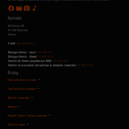
facebook
movie
photo_camera
music_note
Kontakt
Wiślańska 26
43-430 Skoczów
Polska
E-mail:
biuro@4-bike.pl
Obsługa klienta - biuro:
575 444 731
Obsługa klienta - Dawid:
33 300 33 15
Telefon do Tomka (współpraca B2B):
505 002 401
Telefon na pracownie (doradztwo w oklejaniu rowerów):
33 300 33 97
Grupy
Folie ochronne na rower
Folie ochronne ozdobne
Błotniki rowerowe
Rowery
Plecaki | Nerki | Torby rowerowe
Kaski na rower