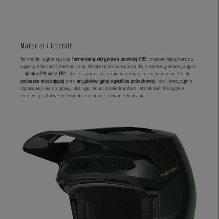
Materiał i kształt
Ten model wykorzystuje
formowaną wtryskowo powłokę ABS
, zapewniającą bardzo
wysoką odporność mechaniczną. Wnętrze kasku tworzą dwie warstwy amortyzujące
–
pianka EPS oraz EPP
, które razem skutecznie rozpraszają siłę uderzenia. Dzięki
poduszce otaczającej
oraz
antybakteryjnej wyściółce policzkowej
, kask precyzyjnie
dopasowuje się do głowy, oferując jednocześnie komfort i stabilność. Wszystkie
elementy są łatwe w demontażu i przystosowane do prania.