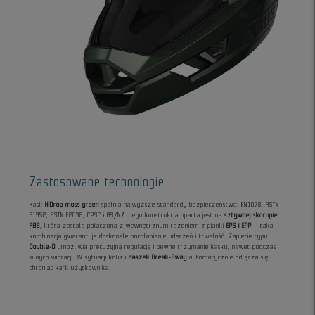
Zastosowane technologie
Kask
HiDrop moss green
spełnia najwyższe standardy bezpieczeństwa: EN1078, ASTM
F1952, ASTM F2032, CPSC i AS/NZ. Jego konstrukcja oparta jest na
sztywnej skorupie
ABS
, która została połączona z wewnętrznym rdzeniem z pianki
EPS i EPP
– taka
kombinacja gwarantuje doskonałe pochłanianie uderzeń i trwałość. Zapięcie typu
Double-D
umożliwia precyzyjną regulację i pewne trzymanie kasku, nawet podczas
silnych wibracji. W sytuacji kolizji
daszek Break-Away
automatycznie odłącza się,
chroniąc kark użytkownika.