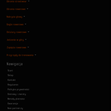
Ubrania streetwear
Ubrania rowerowe
Nakrycia głowy
Gogle rowerowe
Oklulary rowerowe
Jedzenie w góry
Zapięcia rowerowe
Przyrządy do trenowania
Nawigacja
Start
Sklep
Kontakt
Regulamin
Polityka prywatności
Dostawy i zwroty
Metody płatności
Gwarancja
Nasi partnerzy