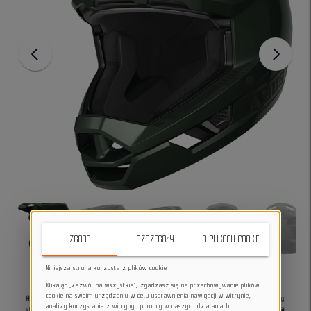
ZGODA
SZCZEGÓŁY
O PLIKACH COOKIE
Niniejsza strona korzysta z plików cookie
Klikając „Zezwól na wszystkie”, zgadzasz się na przechowywanie plików
cookie na swoim urządzeniu w celu usprawnienia nawigacji w witrynie,
Abus HiDrop moss green S
to profesjonalny kask fullface dla riderów MTB, którzy
analizy korzystania z witryny i pomocy w naszych działaniach
stawiają na bezpieczeństwo bez kompromisów.
Zapewnia pełną osłonę głowy, solidną