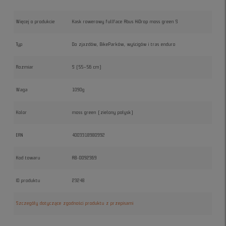
Więcej o produkcie
Kask rowerowy fullface Abus HiDrop moss green S
Typ
Do zjazdów, BikeParków, wyścigów i tras enduro
Rozmiar
S (55–56 cm)
Waga
1090g
Kolor
moss green (zielony połysk)
EAN
4003318980992
Kod towaru
AB-0092369
ID produktu
23248
Szczegóły dotyczące zgodności produktu z przepisami