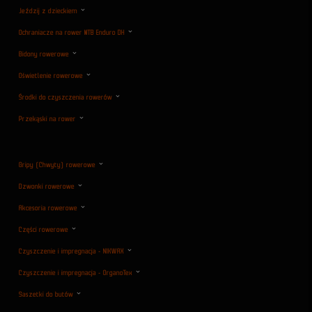
Jeździj z dzieckiem
Ochraniacze na rower MTB Enduro DH
Bidony rowerowe
Oświetlenie rowerowe
Środki do czyszczenia rowerów
Przekąski na rower
Gripy (Chwyty) rowerowe
Dzwonki rowerowe
Akcesoria rowerowe
Części rowerowe
Czyszczenie i impregnacja - NIKWAX
Czyszczenie i impregnacja - OrganoTex
Saszetki do butów