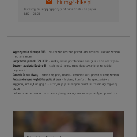
mail
biuro@4-bike.pl
Jesteśmy do Twojej dyspozycji od poniedziałku do piątku
8:00 - 16:00
Wytrzymała skorupa ABS
– skuteczna ochrona przed uderzeniami i uszkodzeniami
mechanicznymi
Połączenie pianek EPS i EPP
– maksymalne pochłanianie energii w razie wstrząsów
System zapięcia Double-D
– stabilność i precyzyjne dopasowanie przy każdej
prędkości
Daszek Break-Away
– odpina się przy upadku, chroniąc kark przed przeciążeniem
Antybakteryjna wyściółka policzkowa
– higiena, komfort i bezpieczeństwo
Wygodny uchwyt na gogle – utrzymuje je w miejscu nawet w trakcie agresywnej
jazdy
Siatka przeciw owadom – ochrona głowy bez ograniczenia przepływu powietrza