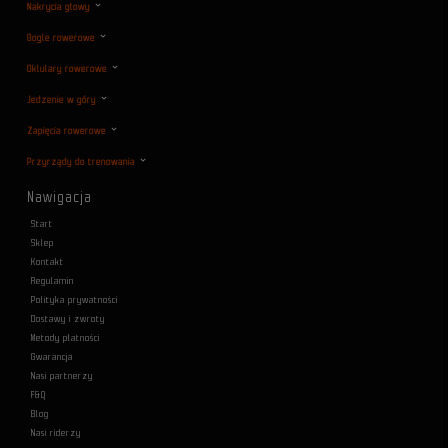
Nakrycia głowy
Gogle rowerowe
Oklulary rowerowe
Jedzenie w góry
Zapięcia rowerowe
Przyrządy do trenowania
Nawigacja
Start
Sklep
Kontakt
Regulamin
Polityka prywatności
Dostawy i zwroty
Metody płatności
Gwarancja
Nasi partnerzy
F&Q
Blog
Nasi riderzy