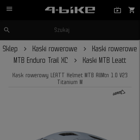
menu
live_tv_
shopping_cart
search
Szukaj
close
Sklep
Kaski rowerowe
Kaski rowerowe
MTB Enduro Trail XC
Kaski MTB Leatt
Kask rowerowy LEATT Helmet MTB AllMtn 1.0 V23
Titanium M