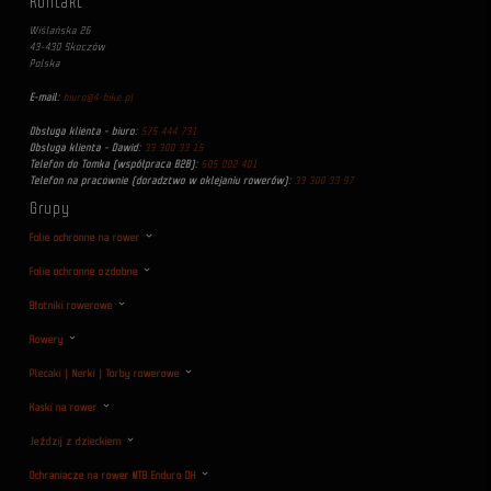
Kontakt
Wiślańska 26
43-430 Skoczów
Polska
E-mail:
biuro@4-bike.pl
Obsługa klienta - biuro:
575 444 731
Obsługa klienta - Dawid:
33 300 33 15
Telefon do Tomka (współpraca B2B):
505 002 401
Telefon na pracownie (doradztwo w oklejaniu rowerów):
33 300 33 97
Grupy
Folie ochronne na rower
Folie ochronne ozdobne
Błotniki rowerowe
Rowery
Plecaki | Nerki | Torby rowerowe
Kaski na rower
Jeździj z dzieckiem
Ochraniacze na rower MTB Enduro DH