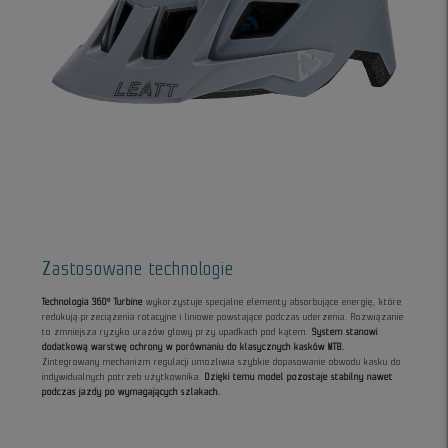
Zastosowane technologie
Technologia 360° Turbine
wykorzystuje specjalne elementy absorbujące energię, które
redukują przeciążenia rotacyjne i liniowe powstające podczas uderzenia. Rozwiązanie
to zmniejsza ryzyko urazów głowy przy upadkach pod kątem.
System stanowi
dodatkową warstwę ochrony w porównaniu do klasycznych kasków MTB.
Zintegrowany mechanizm regulacji umożliwia szybkie dopasowanie obwodu kasku do
indywidualnych potrzeb użytkownika.
Dzięki temu model pozostaje stabilny nawet
podczas jazdy po wymagających szlakach.