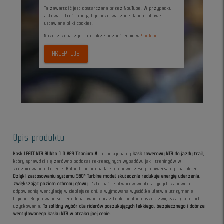
Ta zawartość jest dostarczana przez YouTube. W przypadku
aktywacji treści mogą być przetwarzane dane osobowe i
ustawiane pliki cookies.
Możesz zobaczyc film także bezpośrednio w
YouTube
AKCEPTUJĘ
Opis produktu
Kask LEATT MTB AllMtn 1.0 V23 Titanium M
to funkcjonalny
kask rowerowy MTB do jazdy trail
,
który sprawdzi się zarówno podczas rekreacyjnych wypadów, jak i treningów w
zróżnicowanym terenie. Kolor Titanium nadaje mu nowoczesny i uniwersalny charakter.
Dzięki zastosowaniu systemu 360° Turbine model skutecznie redukuje energię uderzenia,
zwiększając poziom ochrony głowy.
Czternaście otworów wentylacyjnych zapewnia
odpowiednią wentylację w cieplejsze dni, a wyjmowana wyściółka ułatwia utrzymanie
higieny. Regulowany system dopasowania oraz funkcjonalny daszek zwiększają komfort
użytkowania.
To solidny wybór dla riderów poszukujących lekkiego, bezpiecznego i dobrze
wentylowanego kasku MTB w atrakcyjnej cenie.