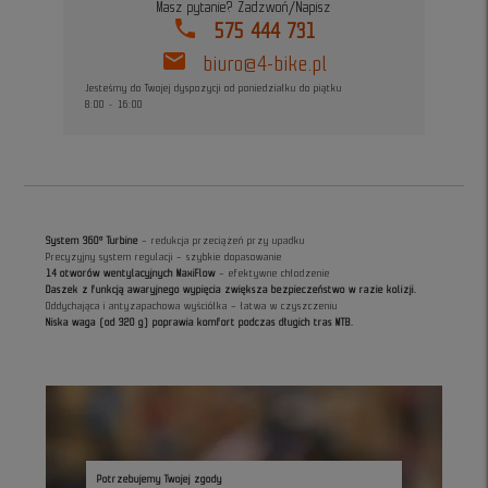
Masz pytanie? Zadzwoń/Napisz
phone
575 444 731
mail
biuro@4-bike.pl
Jesteśmy do Twojej dyspozycji od poniedziałku do piątku
8:00 - 16:00
System 360° Turbine
– redukcja przeciążeń przy upadku
Precyzyjny system regulacji – szybkie dopasowanie
14 otworów wentylacyjnych MaxiFlow
– efektywne chłodzenie
Daszek z funkcją awaryjnego wypięcia zwiększa bezpieczeństwo w razie kolizji.
Oddychająca i antyzapachowa wyściółka – łatwa w czyszczeniu
Niska waga (od 320 g) poprawia komfort podczas długich tras MTB.
Potrzebujemy Twojej zgody