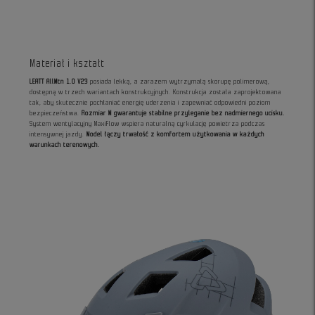
Materiał i kształt
LEATT AllMtn 1.0 V23
posiada lekką, a zarazem wytrzymałą skorupę polimerową,
dostępną w trzech wariantach konstrukcyjnych. Konstrukcja została zaprojektowana
tak, aby skutecznie pochłaniać energię uderzenia i zapewniać odpowiedni poziom
bezpieczeństwa.
Rozmiar M gwarantuje stabilne przyleganie bez nadmiernego ucisku.
System wentylacyjny MaxiFlow wspiera naturalną cyrkulację powietrza podczas
intensywnej jazdy.
Model łączy trwałość z komfortem użytkowania w każdych
warunkach terenowych.