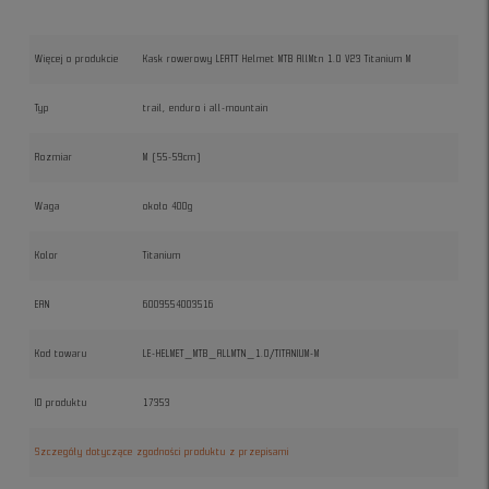
Więcej o produkcie
Kask rowerowy LEATT Helmet MTB AllMtn 1.0 V23 Titanium M
Typ
trail, enduro i all-mountain
Rozmiar
M (55-59cm)
Waga
około 400g
Kolor
Titanium
EAN
6009554003516
Kod towaru
LE-HELMET_MTB_ALLMTN_1.0/TITANIUM-M
ID produktu
17353
Szczegóły dotyczące zgodności produktu z przepisami