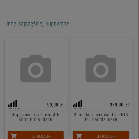
Inne najczęściej kupowane
99,00 zł
379,00 zł
Duża ilość
Duża ilość
Gripy rowerowe Title MTB
Siodełko rowerowe Title MTB
Form Grips black
JS1 Saddle black
shopping_cart
shopping_cart
DO KOSZYKA
DO KOSZYKA