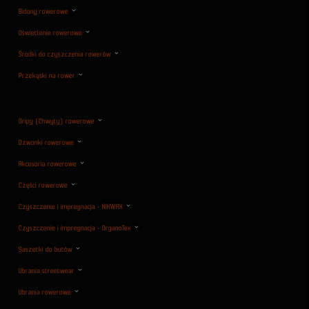
Bidony rowerowe
Oświetlenie rowerowe
Środki do czyszczenia rowerów
Przekąski na rower
Gripy (Chwyty) rowerowe
Dzwonki rowerowe
Akcesoria rowerowe
Części rowerowe
Czyszczenie i impregnacja - NIKWAX
Czyszczenie i impregnacja - OrganoTex
Saszetki do butów
Ubrania streetwear
Ubrania rowerowe