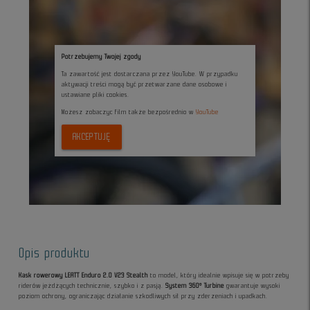
Potrzebujemy Twojej zgody
Ta zawartość jest dostarczana przez YouTube. W przypadku
aktywacji treści mogą być przetwarzane dane osobowe i
ustawiane pliki cookies.
Możesz zobaczyc film także bezpośrednio w
YouTube
AKCEPTUJĘ
Opis produktu
Kask rowerowy LEATT Enduro 2.0 V23 Stealth
to model, który idealnie wpisuje się w potrzeby
riderów jeżdżących technicznie, szybko i z pasją.
System 360° Turbine
gwarantuje wysoki
poziom ochrony, ograniczając działanie szkodliwych sił przy zderzeniach i upadkach.