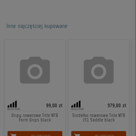
Inne najczęściej kupowane
99,00 zł
379,00 zł
Duża ilość
Duża ilość
Gripy rowerowe Title MTB
Siodełko rowerowe Title MTB
Form Grips black
JS1 Saddle black