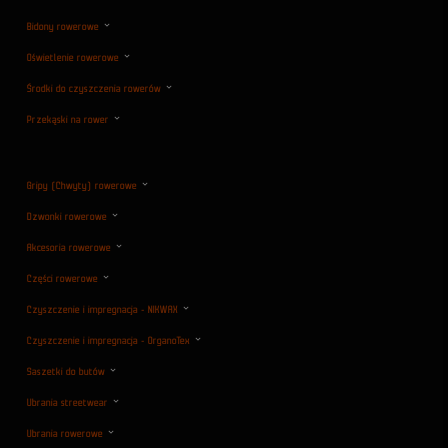
Bidony rowerowe
Oświetlenie rowerowe
Środki do czyszczenia rowerów
Przekąski na rower
Gripy (Chwyty) rowerowe
Dzwonki rowerowe
Akcesoria rowerowe
Części rowerowe
Czyszczenie i impregnacja - NIKWAX
Czyszczenie i impregnacja - OrganoTex
Saszetki do butów
Ubrania streetwear
Ubrania rowerowe