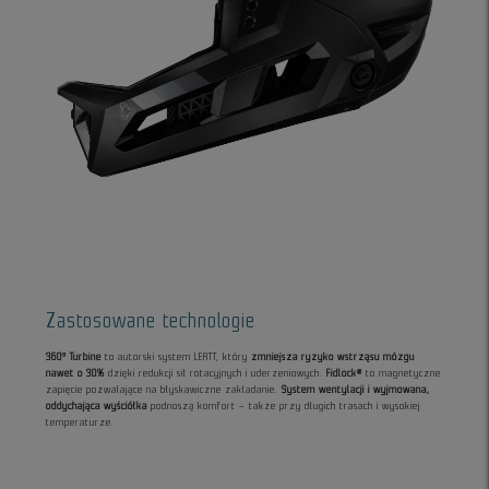
Zastosowane technologie
360° Turbine
to autorski system LEATT, który
zmniejsza ryzyko wstrząsu mózgu
nawet o 30%
dzięki redukcji sił rotacyjnych i uderzeniowych.
Fidlock®
to magnetyczne
zapięcie pozwalające na błyskawiczne zakładanie.
System wentylacji i wyjmowana,
oddychająca wyściółka
podnoszą komfort – także przy długich trasach i wysokiej
temperaturze.