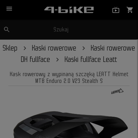
menu
live_tv_
shopping_cart
search
Szukaj
close
Sklep
Kaski rowerowe
Kaski rowerowe
DH fullface
Kaski fullface Leatt
Kask rowerowy z wypinaną szczęką LEATT Helmet
MTB Enduro 2.0 V23 Stealth S