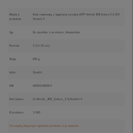
Więcej o
Kask rowerowy z wypinaną szczęką LEATT Helmet MTB Enduro 2.0 V23
produkcie
Stealth S
Typ
Do zjazdów, tras enduro, bikeparków
Rozmiar
S (51-55 cm)
Waga
850 g
Kolor
Stealth
EAN
6009554002847
Kod towaru
LE-Helmet_MTB_Enduro_2.0/Stealth-S
ID produktu
17483
Szczegóły dotyczące zgodności produktu z przepisami