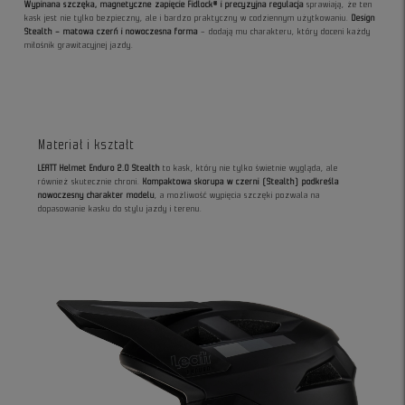
Wypinana szczęka, magnetyczne zapięcie Fidlock® i precyzyjna regulacja
sprawiają, że ten
kask jest nie tylko bezpieczny, ale i bardzo praktyczny w codziennym użytkowaniu.
Design
Stealth – matowa czerń i nowoczesna forma
– dodają mu charakteru, który doceni każdy
miłośnik grawitacyjnej jazdy.
Materiał i kształt
LEATT Helmet Enduro 2.0 Stealth
to kask, który nie tylko świetnie wygląda, ale
również skutecznie chroni.
Kompaktowa skorupa w czerni (Stealth) podkreśla
nowoczesny charakter modelu
, a możliwość wypięcia szczęki pozwala na
dopasowanie kasku do stylu jazdy i terenu.