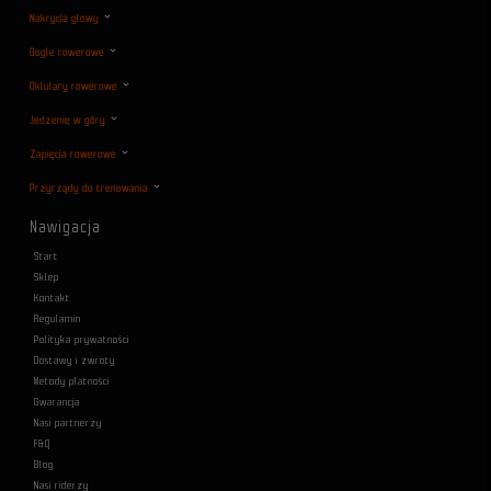
Nakrycia głowy
Gogle rowerowe
Oklulary rowerowe
Jedzenie w góry
Zapięcia rowerowe
Przyrządy do trenowania
Nawigacja
Start
Sklep
Kontakt
Regulamin
Polityka prywatności
Dostawy i zwroty
Metody płatności
Gwarancja
Nasi partnerzy
F&Q
Blog
Nasi riderzy