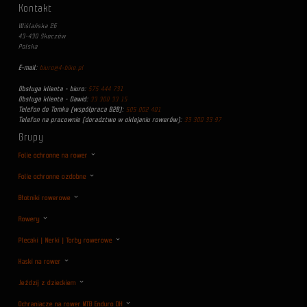
Kontakt
Wiślańska 26
43-430 Skoczów
Polska
E-mail:
biuro@4-bike.pl
Obsługa klienta - biuro:
575 444 731
Obsługa klienta - Dawid:
33 300 33 15
Telefon do Tomka (współpraca B2B):
505 002 401
Telefon na pracownie (doradztwo w oklejaniu rowerów):
33 300 33 97
Grupy
Folie ochronne na rower
Folie ochronne ozdobne
Błotniki rowerowe
Rowery
Plecaki | Nerki | Torby rowerowe
Kaski na rower
Jeździj z dzieckiem
Ochraniacze na rower MTB Enduro DH