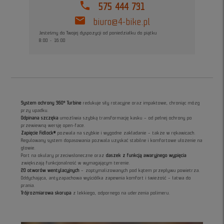
phone
575 444 731
mail
biuro@4-bike.pl
Jesteśmy do Twojej dyspozycji od poniedziałku do piątku
8:00 - 16:00
System ochrony 360° Turbine
redukuje siły rotacyjne oraz impaktowe, chroniąc mózg
przy upadku.
Odpinana szczęka
umożliwia szybką transformację kasku – od pełnej ochrony po
przewiewną wersję open-face.
Zapięcie Fidlock®
pozwala na szybkie i wygodne zakładanie – także w rękawicach.
Regulowany system dopasowania pozwala uzyskać stabilne i komfortowe ułożenie na
głowie.
Port na okulary przeciwsłoneczne oraz
daszek z funkcją awaryjnego wypięcia
zwiększają funkcjonalność w wymagającym terenie.
20 otworów wentylacyjnych
– zoptymalizowanych pod kątem przepływu powietrza.
Oddychająca, antyzapachowa wyściółka zapewnia komfort i świeżość – łatwa do
prania.
Trójrozmiarowa skorupa
z lekkiego, odpornego na uderzenia polimeru.