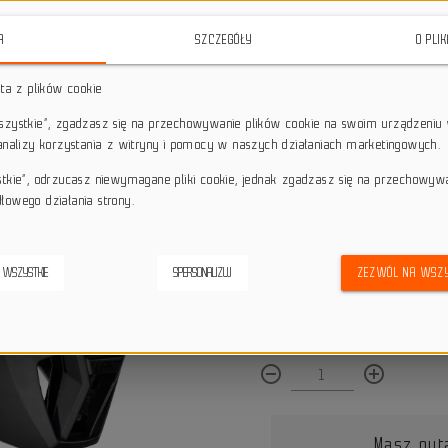
funkcjonalne rozwiązania
, idealne n
A
SZCZEGÓŁY
O PLI
star_border
star_border
star_border
star_border
star_border
sta z plików cookie
wszystkie”, zgadzasz się na przechowywanie plików cookie na swoim urządzeniu 
Darmowa dostawa przy z
local_shipping
 analizy korzystania z witryny i pomocy w naszych działaniach marketingowych.
Dotyczy wysyłki na terenie P
keyboard_return
14 dni na odstąpienie od
stkie”, odrzucasz niewymagane pliki cookie, jednak zgadzasz się na przechowyw
łowego działania strony.
credit_score
Wygodne płatności
 WSZYSTKIE
SPERSONALIZUJ
ZEZWÓL NA WSZY
Dostępna ilość:
remove_circle_outline
add_circle_outline
Masz pyt