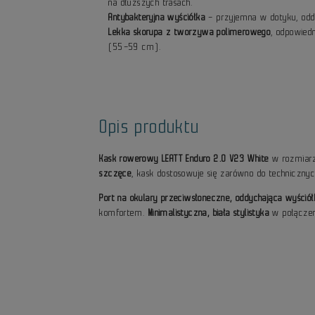
na dłuższych trasach.
Antybakteryjna wyściółka
– przyjemna w dotyku, oddyc
Lekka skorupa z tworzywa polimerowego
, odpowied
(55–59 cm).
Opis produktu
Kask rowerowy LEATT Enduro 2.0 V23 White
w rozmiarze
szczęce
, kask dostosowuje się zarówno do technicznyc
Port na okulary przeciwsłoneczne, oddychająca wyśció
komfortem.
Minimalistyczna, biała stylistyka
w połączeni