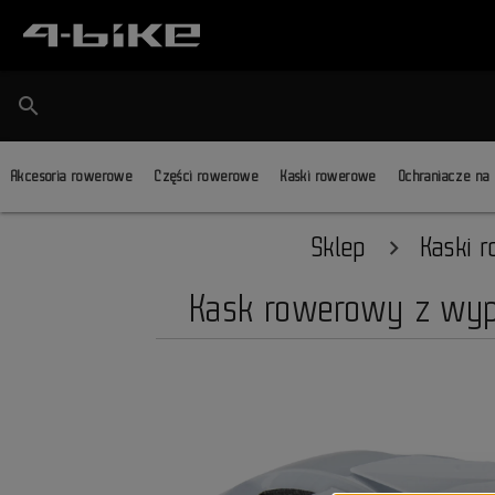
search
Akcesoria rowerowe
Części rowerowe
Kaski rowerowe
Ochraniacze na
Sklep
Kaski 
Kask rowerowy z wyp