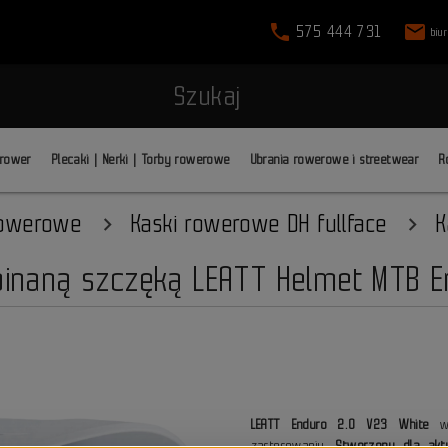
phone
mail
575 444 731
biu
Szukaj
 rower
Plecaki | Nerki | Torby rowerowe
Ubrania rowerowe i streetwear
R
rowerowe
Kaski rowerowe DH fullface
K
inaną szczęką LEATT Helmet MTB En
LEATT Enduro 2.0 V23 White
w 
zastosowaniu.
Stworzony dla akt