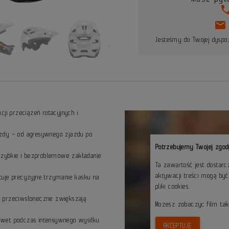
pho
mail
Jesteśmy do Twojej dyspoz
ji przeciążeń rotacyjnych i
zdy – od agresywnego zjazdu po
Potrzebujemy Twojej zgod
szybkie i bezproblemowe zakładanie
Ta zawartość jest dostar
aktywacji treści mogą by
tuje precyzyjne trzymanie kasku na
pliki cookies.
y przeciwsłoneczne zwiększają
Możesz zobaczyc film ta
awet podczas intensywnego wysiłku
AKCEPTUJĘ