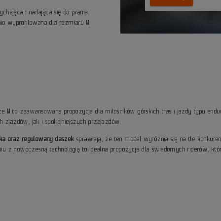
hająca i nadająca się do prania.
nio wyprofilowana dla rozmiaru M
 M to zaawansowana propozycja dla miłośników górskich tras i jazdy typu endu
h zjazdów, jak i spokojniejszych przejazdów.
łka oraz regulowany daszek
sprawiają, że ten model wyróżnia się na tle konkure
u z nowoczesną technologią to idealna propozycja dla świadomych riderów, któ