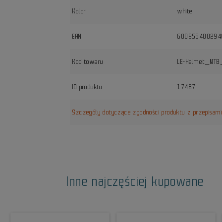
Kolor
white
EAN
600955400294
Kod towaru
LE-Helmet_MTB
ID produktu
17487
Szczegóły dotyczące zgodności produktu z przepisam
Inne najczęściej kupowane