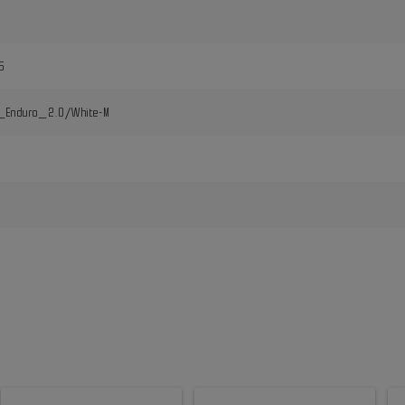
6
_Enduro_2.0/White-M
i