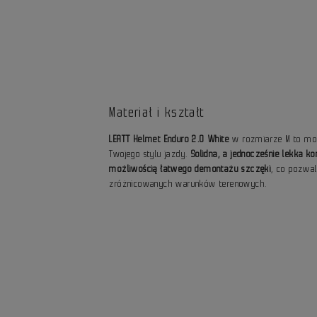
Materiał i kształt
LEATT Helmet Enduro 2.0 White
w rozmiarze M to mod
Twojego stylu jazdy.
Solidna, a jednocześnie lekka ko
możliwością łatwego demontażu szczęki
, co pozwa
zróżnicowanych warunków terenowych.