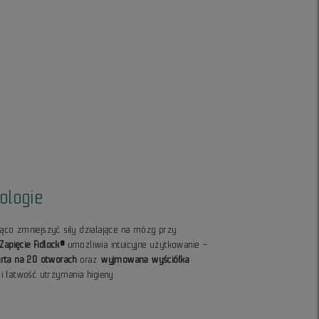
ologie
co zmniejszyć siły działające na mózg przy
Zapięcie Fidlock®
umożliwia intuicyjne użytkowanie –
arta na 20 otworach
oraz
wyjmowana wyściółka
i łatwość utrzymania higieny.