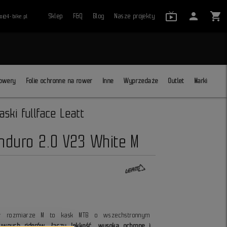
live_tv_24
person
shopping_cart
Sklep
F&Q
Blog
Nasze projekty
ro@4-bike.pl
close
owery
Folie ochronne na rower
Inne
Wyprzedaże
Outlet
Marki
aski fullface Leatt
duro 2.0 V23 White M
rozmiarze M to kask MTB o wszechstronnym
ywnych riderów, łączy lekkość, wysoką ochronę i