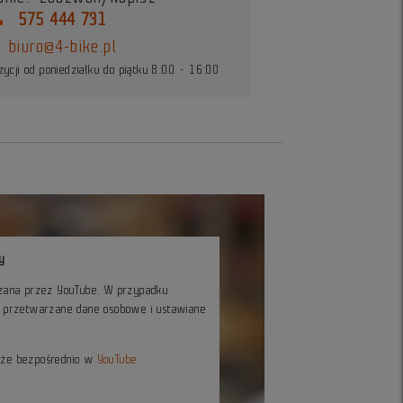
ne
575 444 731
biuro@4-bike.pl
ycji od poniedziałku do piątku 8:00 - 16:00
y
czana przez YouTube. W przypadku
ć przetwarzane dane osobowe i ustawiane
kże bezpośrednio w
YouTube