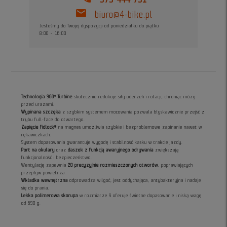
mail
biuro@4-bike.pl
Jesteśmy do Twojej dyspozycji od poniedziałku do piątku
8:00 - 16:00
Technologia 360° Turbine
skutecznie redukuje siły uderzeń i rotacji, chroniąc mózg
przed urazami.
Wypinana szczęka
z szybkim systemem mocowania pozwala błyskawicznie przejść z
trybu full-face do otwartego.
Zapięcie Fidlock®
na magnes umożliwia szybkie i bezproblemowe zapinanie nawet w
rękawiczkach.
System dopasowania gwarantuje wygodę i stabilność kasku w trakcie jazdy.
Port na okulary
oraz
daszek z funkcją awaryjnego odrywania
zwiększają
funkcjonalność i bezpieczeństwo.
Wentylację zapewnia
20 precyzyjnie rozmieszczonych otworów
, poprawiających
przepływ powietrza.
Wkładka wewnętrzna
odprowadza wilgoć, jest oddychająca, antybakteryjna i nadaje
się do prania.
Lekka polimerowa skorupa
w rozmiarze S oferuje świetne dopasowanie i niską wagę
od 690 g.