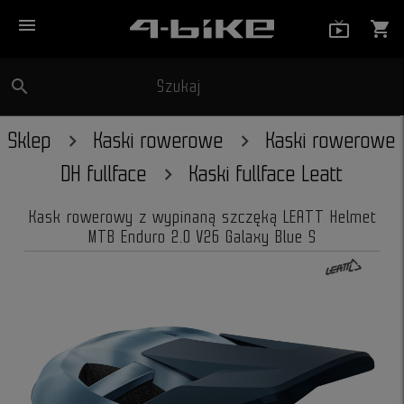
menu
live_tv_
shopping_cart
search
Szukaj
close
Sklep
Kaski rowerowe
Kaski rowerowe
DH fullface
Kaski fullface Leatt
Kask rowerowy z wypinaną szczęką LEATT Helmet
MTB Enduro 2.0 V26 Galaxy Blue S