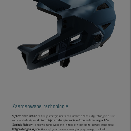
Zastosowane technologie
System 360° Turbine
redukuje energię uderzenia nawet o 30% i siły rotacyjne o 40%,
co przekłada się na
skuteczniejsze zabezpieczenie mózgu podczas wypadków
.
Zapięcie Fidlock®
to rozwiązanie wygodne i szybkie w obsłudze, nawet jedną ręką.
Antybakteryjna wyściółka
i zoptymalizowana wentylacja sprawiają, że kask