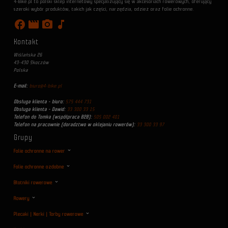
4-Bike.pl to polski sklep internetowy specjalizujący się w akcesoriach rowerowych, oferujący
szeroki wybór produktów, takich jak części, narzędzia, odzież oraz folie ochronne.
facebook
movie
photo_camera
music_note
Kontakt
Wiślańska 26
43-430 Skoczów
Polska
E-mail:
biuro@4-bike.pl
Obsługa klienta - biuro:
575 444 731
Obsługa klienta - Dawid:
33 300 33 15
Telefon do Tomka (współpraca B2B):
505 002 401
Telefon na pracownie (doradztwo w oklejaniu rowerów):
33 300 33 97
Grupy
Folie ochronne na rower
Folie ochronne ozdobne
Błotniki rowerowe
Rowery
Plecaki | Nerki | Torby rowerowe