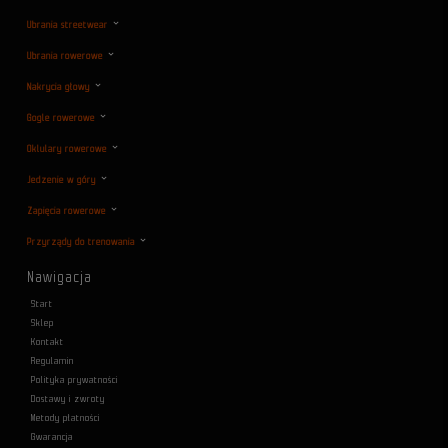
Ubrania streetwear
Ubrania rowerowe
Nakrycia głowy
Gogle rowerowe
Oklulary rowerowe
Jedzenie w góry
Zapięcia rowerowe
Przyrządy do trenowania
Nawigacja
Start
Sklep
Kontakt
Regulamin
Polityka prywatności
Dostawy i zwroty
Metody płatności
Gwarancja