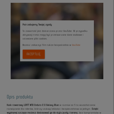
Potrzebujemy Twojej zgody
Ta zawartość jest dostarczana przez YouTube. W przypadku
aktywacji treści mogą być przetwarzane dane osobowe i
ustawiane pliki cookies.
Możesz zobaczyc film także bezpośrednio w
YouTube
AKCEPTUJĘ
Opis produktu
Kask rowerowy LEATT MTB Enduro 2.0 Galaxy Blue
w rozmiarze S to wszechstronne
rozwiązanie dla riderów, którzy szukają lekkości i bezpieczeństwa w jednym.
Dzięki
wypinanej szczęce możesz dostosować go do stylu jazdy i terenu
, bez kompromisów w