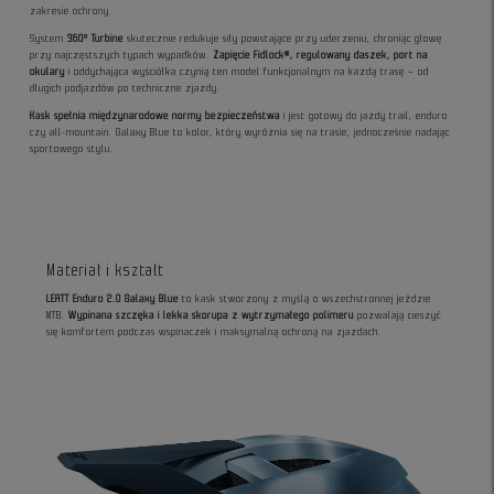
zakresie ochrony.
System
360° Turbine
skutecznie redukuje siły powstające przy uderzeniu, chroniąc głowę
przy najczęstszych typach wypadków.
Zapięcie Fidlock®, regulowany daszek, port na
okulary
i oddychająca wyściółka czynią ten model funkcjonalnym na każdą trasę – od
długich podjazdów po techniczne zjazdy.
Kask spełnia międzynarodowe normy bezpieczeństwa
i jest gotowy do jazdy trail, enduro
czy all-mountain. Galaxy Blue to kolor, który wyróżnia się na trasie, jednocześnie nadając
sportowego stylu.
Materiał i kształt
LEATT Enduro 2.0 Galaxy Blue
to kask stworzony z myślą o wszechstronnej jeździe
MTB.
Wypinana szczęka i lekka skorupa z wytrzymałego polimeru
pozwalają cieszyć
się komfortem podczas wspinaczek i maksymalną ochroną na zjazdach.