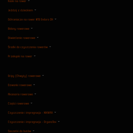
Kaski na rower
Jeździj z dzieckiem
Ochraniacze na rower MTB Enduro DH
Bidony rowerowe
Oświetlenie rowerowe
Środki do czyszczenia rowerów
Przekąski na rower
Gripy (Chwyty) rowerowe
Dzwonki rowerowe
Akcesoria rowerowe
Części rowerowe
Czyszczenie i impregnacja - NIKWAX
Czyszczenie i impregnacja - OrganoTex
Saszetki do butów