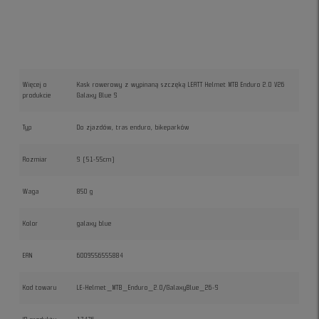
Więcej o
Kask rowerowy z wypinaną szczęką LEATT Helmet MTB Enduro 2.0 V26
produkcie
Galaxy Blue S
Typ
Do zjazdów, tras enduro, bikeparków
Rozmiar
S (51-55cm)
Waga
850 g
Kolor
galaxy blue
EAN
6009556555884
Kod towaru
LE-Helmet_MTB_Enduro_2.0/GalaxyBlue_26-S