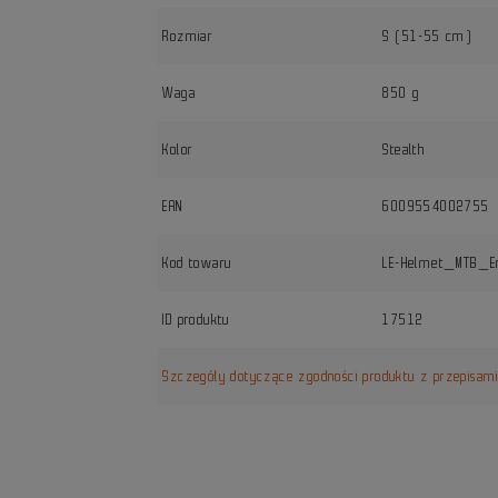
Rozmiar
S (51-55 cm)
Waga
850 g
Kolor
Stealth
EAN
6009554002755
Kod towaru
LE-Helmet_MTB_En
ID produktu
17512
Szczegóły dotyczące zgodności produktu z przepisam