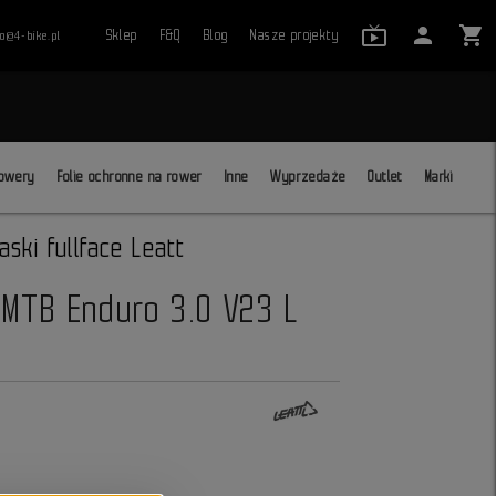
live_tv_24
person
shopping_cart
Sklep
F&Q
Blog
Nasze projekty
ro@4-bike.pl
close
owery
Folie ochronne na rower
Inne
Wyprzedaże
Outlet
Marki
aski fullface Leatt
MTB Enduro 3.0 V23 L