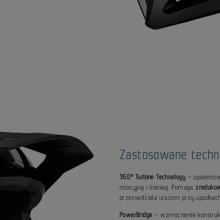
Zastosowane techn
360° Turbine Technology
– opatentow
rotacyjną i liniową. Pomaga
zredukow
przeciwdziała urazom przy upadkac
PowerBridge
– wzmocnienie konstruk