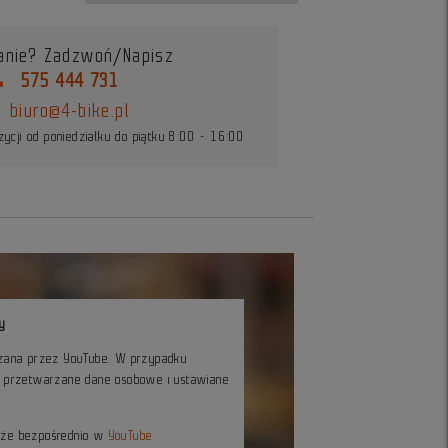
anie? Zadzwoń/Napisz
ne
575 444 731
biuro@4-bike.pl
ycji od poniedziałku do piątku 8:00 - 16:00
y
czana przez YouTube. W przypadku
ć przetwarzane dane osobowe i ustawiane
kże bezpośrednio w
YouTube