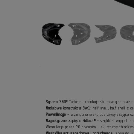
System 360° Turbine
– redukuje siły rotacyjne oraz
Modułowa konstrukcja 3w1
: half-shell, half-shell z 
PowerBridge
– wzmocniona skorupa zwiększająca szt
Magnetyczne zapięcie Fidlock®
– szybkie i wygodne 
Wentylacja przez 20 otworów – skuteczne chłodze
Wyściółka antyzapachowa i oddychająca
, łatwa do wy