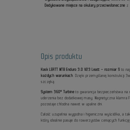
Dedykowane miejsce na okulary przeciwsłoneczne
z 
Opis produktu
Kask LEATT MTB Enduro 3.0 V23 Leatt – rozmiar S
to naj
każdych warunkach
. Dzięki przemyślanej konstrukcji 
szczęką.
System 360° Turbine
to gwarancja bezpieczeństwa na n
uderzenia bez dodatkowej masy. Magnetyczna klamra F
pozostaje chłodna nawet w upalne dni.
Całość uzupełnia wygodna i higieniczna wyściółka, a
który idealnie pasuje do rowerzystów ceniących funkcj