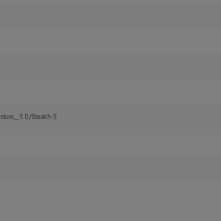
duro_3.0/Stealth-S
i