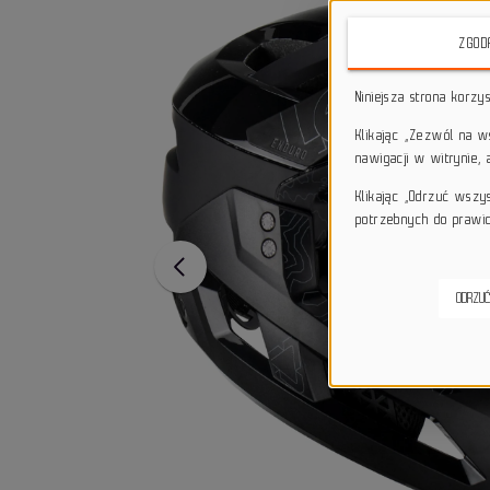
ZGOD
Niniejsza strona korzy
Klikając „Zezwól na 
nawigacji w witrynie,
Klikając „Odrzuć wszy
potrzebnych do prawid
ODRZUĆ