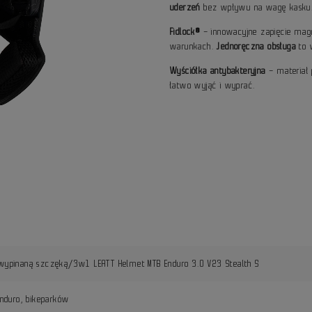
uderzeń
bez wpływu na wagę kasku
Fidlock®
– innowacyjne zapięcie magn
warunkach.
Jednoręczna obsługa
to 
Wyściółka antybakteryjna
– materiał 
łatwo wyjąć i wyprać.
wypinaną szczęką/3w1 LEATT Helmet MTB Enduro 3.0 V23 Stealth S
enduro, bikeparków