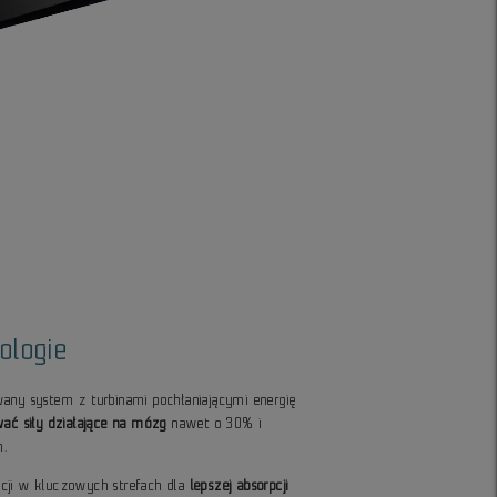
ologie
any system z turbinami pochłaniającymi energię
ać siły działające na mózg
nawet o 30% i
h.
cji w kluczowych strefach dla
lepszej absorpcji