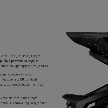
ystów, którzy oczekują czegoś
typu 3w1 pozwala na szybkie
ażdżek po wymagające trasy enduro.
ridge zapewnia świetną
ozmieszczona w 20 punktach
ka
utrzymuje świeżość i komfort
wanie dla osób o mniejszym
ji dzięki systemowi regulacyjnemu z