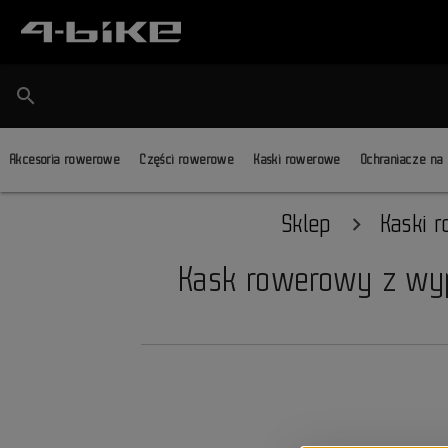
search
Akcesoria rowerowe
Części rowerowe
Kaski rowerowe
Ochraniacze na
Sklep
Kaski 
Kask rowerowy z wyp