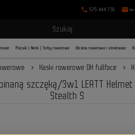
phone
mail
575 444 731
biu
Szukaj
 rower
Plecaki | Nerki | Torby rowerowe
Ubrania rowerowe i streetwear
R
rowerowe
Kaski rowerowe DH fullface
K
inaną szczęką/3w1 LEATT Helmet 
Stealth S