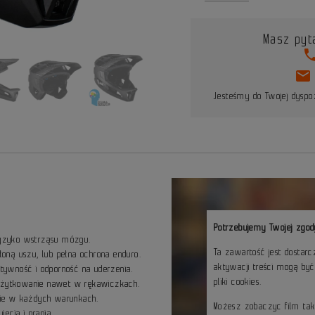
Masz pyt
pho
mail
Jesteśmy do Twojej dyspoz
Potrzebujemy Twojej zgod
 ryzyko wstrząsu mózgu.
Ta zawartość jest dostar
osłoną uszu, lub pełna ochrona enduro.
aktywacji treści mogą by
ywność i odporność na uderzenia.
pliki cookies.
użytkowanie nawet w rękawiczkach.
nie w każdych warunkach.
Możesz zobaczyc film ta
jęcia i prania.