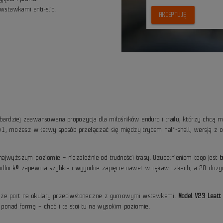
wstawkami anti-slip.
AKCEPTUJĘ
bardziej zaawansowana propozycja dla miłośników enduro i trailu, którzy chcą 
3w1, możesz w łatwy sposób przełączać się między trybem half-shell, wersją z o
ajwyższym poziomie – niezależnie od trudności trasy. Uzupełnieniem tego jest
t
idlock® zapewnia szybkie i wygodne zapięcie nawet w rękawiczkach, a 20 duż
 także port na okulary przeciwsłoneczne z gumowymi wstawkami.
Model V23 Leatt
ę ponad formą – choć i ta stoi tu na wysokim poziomie.