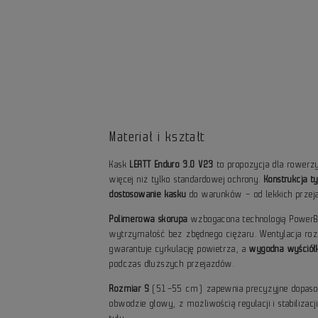
Materiał i kształt
Kask
LEATT Enduro 3.0 V23
to propozycja dla rowerz
więcej niż tylko standardowej ochrony.
Konstrukcja 
dostosowanie kasku
do warunków – od lekkich przej
Polimerowa skorupa
wzbogacona technologią PowerB
wytrzymałość bez zbędnego ciężaru. Wentylacja r
gwarantuje cyrkulację powietrza, a
wygodna wyściół
podczas dłuższych przejazdów.
Rozmiar S
(51–55 cm) zapewnia precyzyjne dopaso
obwodzie głowy, z możliwością regulacji i stabilizac