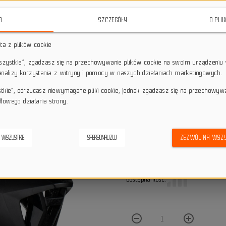
LEATT MTB Enduro 3.0 V23 Leatt
(r
łączy funkcjonalność, bezpiecz
A
SZCZEGÓŁY
O PLI
szukających maksymalnej wszech
intensywności jazdy.
sta z plików cookie
star_border
star_border
star_border
star_border
star_border
wszystkie”, zgadzasz się na przechowywanie plików cookie na swoim urządzeniu 
 analizy korzystania z witryny i pomocy w naszych działaniach marketingowych.
stkie”, odrzucasz niewymagane pliki cookie, jednak zgadzasz się na przechowyw
Darmowa dostawa przy z
local_shipping
łowego działania strony.
Dotyczy wysyłki na terenie P
keyboard_return
14 dni na odstąpienie od
credit_score
 WSZYSTKIE
SPERSONALIZUJ
ZEZWÓL NA WSZY
Wygodne płatności
Dostępna ilość:
remove_circle_outline
add_circle_outline