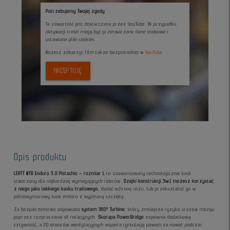
Potrzebujemy Twojej zgody
Ta zawartość jest dostarczana przez YouTube. W przypadku
aktywacji treści mogą być przetwarzane dane osobowe i
ustawiane pliki cookies.
Możesz zobaczyc film także bezpośrednio w
YouTube
AKCEPTUJĘ
Opis produktu
LEATT MTB Enduro 3.0 Pistachio – rozmiar L
to zaawansowany technologicznie kask
stworzony dla najbardziej wymagających riderów.
Dzięki konstrukcji 3w1 możesz korzystać
z niego jako lekkiego kasku trailowego
, dodać ochronę uszu, lub przekształcić go w
pełnowymiarowy kask enduro z wypinaną szczęką.
Za bezpieczeństwo odpowiada
system 360° Turbine
, który zmniejsza ryzyko urazów mózgu
poprzez rozpraszanie sił rotacyjnych.
Skorupa PowerBridge
zapewnia dodatkową
sztywność, a 20 otworów wentylacyjnych wspiera cyrkulację powietrza nawet podczas