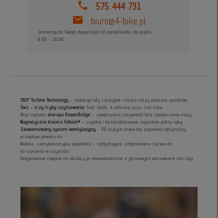
phone
575 444 731
mail
biuro@4-bike.pl
Jesteśmy do Twojej dyspozycji od poniedziałku do piątku
8:00 - 16:00
360° Turbine Technology
– redukuje siły rotacyjne i chroni mózg podczas upadków.
3w1 – trzy tryby użytkowania
: half-shell, z ochroną uszu, full-face.
Wytrzymała
skorupa PowerBridge
– zwiększona sztywność bez zwiększania masy.
Magnetyczna klamra Fidlock®
– szybkie i bezproblemowe zapinanie jedną ręką.
Zaawansowany system wentylacyjny
– 20 dużych otworów zapewnia optymalny
przepływ powietrza.
Miękka, >antybakteryjna wyściółka – oddychająca, zdejmowana i łatwa do
utrzymania w czystości.
Dedykowane miejsce na okulary przeciwsłoneczne z gumowymi wstawkami anti-slip.