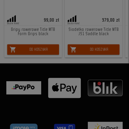
99,00 zł
379,00 zł
Duża ilość
Duża ilość
Gripy rowerowe Title MTB
Siodełko rowerowe Title MTB
Form Grips black
JS1 Saddle black
shopping_cart
shopping_cart
DO KOSZYKA
DO KOSZYKA