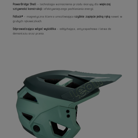
PowerBridge Shell
– technologia wzmocnienia przodu skorupy dla
większej
sztywności konstrukcji
i efektywniejszego pochłaniania energii.
Fidlock®
– magnetyczna klamra umożliwiająca
szybkie zapięcie jedną ręką
nawet w
grubych rękawiczkach.
Odprowadzająca wilgoć wyściółka
– oddychająca, antyzapachowa i łatwa do
demontażu oraz prania.