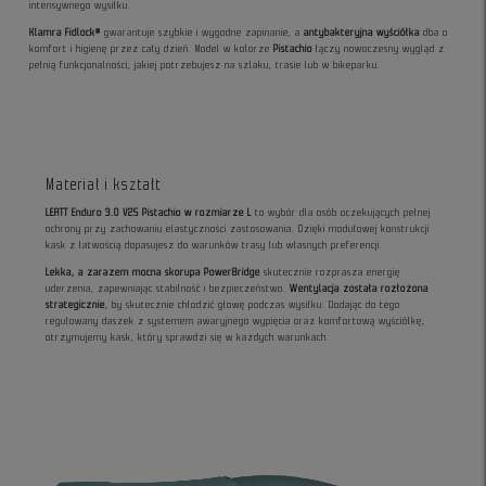
intensywnego wysiłku.
Klamra Fidlock®
gwarantuje szybkie i wygodne zapinanie, a
antybakteryjna wyściółka
dba o
komfort i higienę przez cały dzień. Model w kolorze
Pistachio
łączy nowoczesny wygląd z
pełnią funkcjonalności, jakiej potrzebujesz na szlaku, trasie lub w bikeparku.
Materiał i kształt
LEATT Enduro 3.0 V25 Pistachio w rozmiarze L
to wybór dla osób oczekujących pełnej
ochrony przy zachowaniu elastyczności zastosowania. Dzięki modułowej konstrukcji
kask z łatwością dopasujesz do warunków trasy lub własnych preferencji.
Lekka, a zarazem mocna skorupa PowerBridge
skutecznie rozprasza energię
uderzenia, zapewniając stabilność i bezpieczeństwo.
Wentylacja została rozłożona
strategicznie
, by skutecznie chłodzić głowę podczas wysiłku. Dodając do tego
regulowany daszek z systemem awaryjnego wypięcia oraz komfortową wyściółkę,
otrzymujemy kask, który sprawdzi się w każdych warunkach.