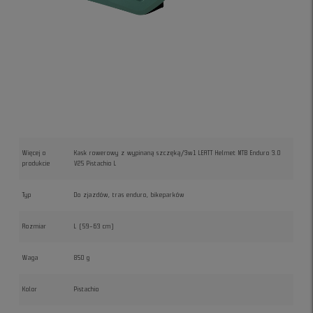
Więcej o
Kask rowerowy z wypinaną szczęką/3w1 LEATT Helmet MTB Enduro 3.0
produkcie
V25 Pistachio L
Typ
Do zjazdów, tras enduro, bikeparków
Rozmiar
L (59–63 cm)
Waga
850 g
Kolor
Pistachio