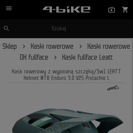
menu
live_tv_
shopping_cart
search
Szukaj
close
Sklep
Kaski rowerowe
Kaski rowerowe
DH fullface
Kaski fullface Leatt
Kask rowerowy z wypinaną szczęką/3w1 LEATT
Helmet MTB Enduro 3.0 V25 Pistachio L