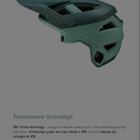
Zastosowane technologie
360° Turbine Technology
– elastyczne wkładki wewnętrzne, które pochłaniają energię
uderzenia i
zmniejszają ryzyko wstrząsu mózgu o 30%
, a także
redukują siły
rotacyjne do 40%
.