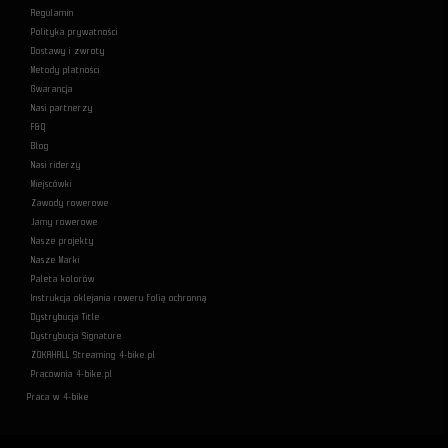
Regulamin
Polityka prywatności
Dostawy i zwroty
Metody płatności
Gwarancja
Nasi partnerzy
F&Q
Blog
Nasi riderzy
Miejscówki
Zawody rowerowe
Jamy rowerowe
Nasze projekty
Nasze Marki
Paleta kolorów
Instrukcja oklejania roweru folią ochronną
Dystrybucja Title
Dystrybucja Signature
ZOKAHALL Streaming 4-bike.pl
Pracownia 4-bike.pl
Praca w 4-bike