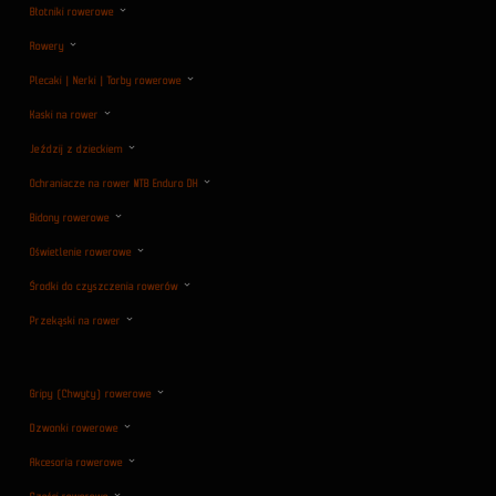
Błotniki rowerowe
Rowery
Plecaki | Nerki | Torby rowerowe
Kaski na rower
Jeździj z dzieckiem
Ochraniacze na rower MTB Enduro DH
Bidony rowerowe
Oświetlenie rowerowe
Środki do czyszczenia rowerów
Przekąski na rower
Gripy (Chwyty) rowerowe
Dzwonki rowerowe
Akcesoria rowerowe