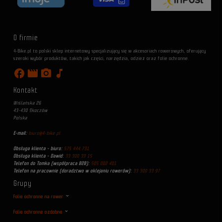
O firmie
4-Bike.pl to polski sklep internetowy specjalizujący się w akcesoriach rowerowych, oferujący
szeroki wybór produktów, takich jak części, narzędzia, odzież oraz folie ochronne.
facebook
movie
photo_camera
music_note
Kontakt
Wiślańska 26
43-430 Skoczów
Polska
E-mail:
biuro@4-bike.pl
Obsługa klienta - biuro:
575 444 731
Obsługa klienta - Dawid:
33 300 33 15
Telefon do Tomka (współpraca B2B):
505 002 401
Telefon na pracownie (doradztwo w oklejaniu rowerów):
33 300 33 97
Grupy
Folie ochronne na rower
Folie ochronne ozdobne