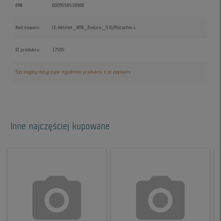
EAN
6009556518988
Kod towaru
LE-Helmet_MTB_Enduro_3.0/Pistachio-L
ID produktu
17505
Szczegóły dotyczące zgodności produktu z przepisami
Inne najczęściej kupowane