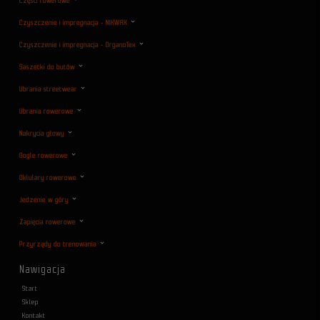
Części rowerowe
Czyszczenie i impregnacja - NIKWAX
Czyszczenie i impregnacja - OrganoTex
Saszetki do butów
Ubrania streetwear
Ubrania rowerowe
Nakrycia głowy
Gogle rowerowe
Oklulary rowerowe
Jedzenie w góry
Zapięcia rowerowe
Przyrządy do trenowania
Nawigacja
Start
Sklep
Kontakt