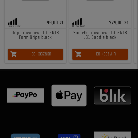
99,00 zł
379,00 zł
Duża ilość
Duża ilość
Gripy rowerowe Title MTB
Siodełko rowerowe Title MTB
Form Grips black
JS1 Saddle black
shopping_cart
shopping_cart
DO KOSZYKA
DO KOSZYKA