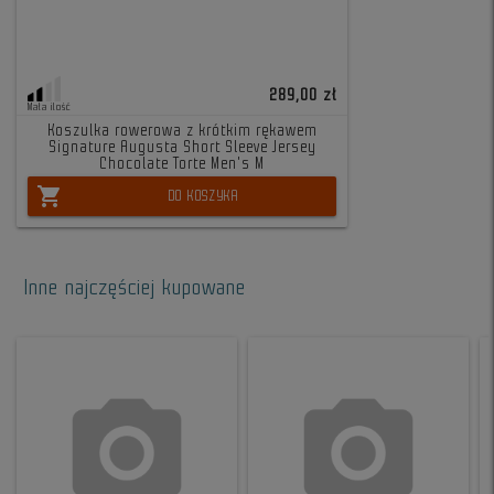
289,00 zł
Mała ilość
Koszulka rowerowa z krótkim rękawem
Signature Augusta Short Sleeve Jersey
Chocolate Torte Men's M
shopping_cart
DO KOSZYKA
Inne najczęściej kupowane