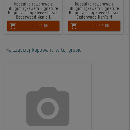
Koszulka rowerowa z
Koszulka rowerowa z
długim rękawem Signature
długim rękawem Signature
Augusta Long Sleeve Jersey
Augusta Long Sleeve Jersey
Cedarwood Men's L
Cedarwood Men's M
shopping_cart
shopping_cart
DO KOSZYKA
DO KOSZYKA
Najczęściej kupowane w tej grupie