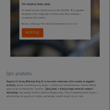
Potrzebujemy Twojej zgody
Ta zawartość jest dostarczana przez YouTube. W przypadku
aktywacji treści mogą być przetwarzane dane osobowe i
ustawiane pliki cookies.
Możesz zobaczyc film także bezpośrednio w
YouTube
AKCEPTUJĘ
Opis produktu
Augusta LS Jersey Whitecap Grey XL to koszulka rowerowa, która stawia na wygodę i
prostotę,
łącząc minimalistyczny design z techniczną funkcjonalnością. Tkanina 3Blend
gwarantuje przewiewność i komfort.
Tylny panel z elastycznego materiału wspiera
wentylację
, poprawiając komfort podczas długiej jazdy. Krój LS zapewnia pełne krycie, a
jednocześnie nie ogranicza ruchów, pozwalając w pełni skupić się na trasie.