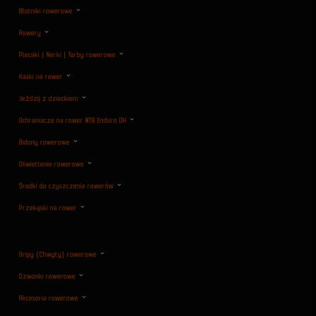
Błotniki rowerowe
Rowery
Plecaki | Nerki | Torby rowerowe
Kaski na rower
Jeździj z dzieckiem
Ochraniacze na rower MTB Enduro DH
Bidony rowerowe
Oświetlenie rowerowe
Środki do czyszczenia rowerów
Przekąski na rower
Gripy (Chwyty) rowerowe
Dzwonki rowerowe
Akcesoria rowerowe