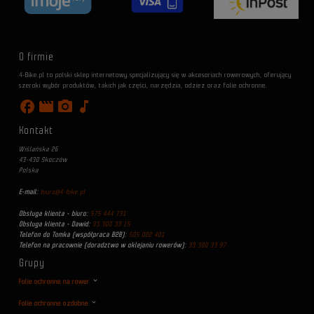
O firmie
4-Bike.pl to polski sklep internetowy specjalizujący się w akcesoriach rowerowych, oferujący
szeroki wybór produktów, takich jak części, narzędzia, odzież oraz folie ochronne.
facebook
movie
photo_camera
music_note
Kontakt
Wiślańska 26
43-430 Skoczów
Polska
E-mail:
biuro@4-bike.pl
Obsługa klienta - biuro:
575 444 731
Obsługa klienta - Dawid:
33 300 33 15
Telefon do Tomka (współpraca B2B):
505 002 401
Telefon na pracownie (doradztwo w oklejaniu rowerów):
33 300 33 97
Grupy
Folie ochronne na rower
Folie ochronne ozdobne