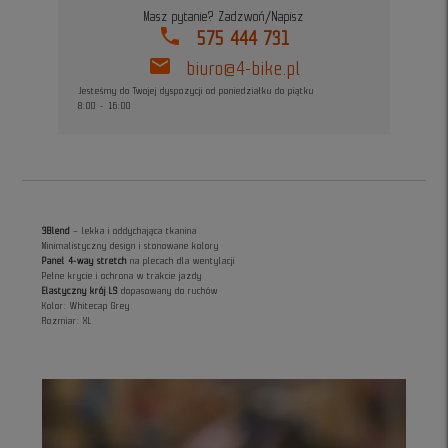
Masz pytanie? Zadzwoń/Napisz
phone
575 444 731
mail
biuro@4-bike.pl
Jesteśmy do Twojej dyspozycji od poniedziałku do piątku
8:00 - 16:00
3Blend
– lekka i oddychająca tkanina
Minimalistyczny design i stonowane kolory
Panel 4-way stretch
na plecach dla wentylacji
Pełne krycie i ochrona w trakcie jazdy
Elastyczny krój LS
dopasowany do ruchów
Kolor: Whitecap Grey
Rozmiar: XL