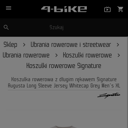
menu
live_tv_
shopping_cart
search
Szukaj
close
Sklep
Ubrania rowerowe i streetwear
Ubrania rowerowe
Koszulki rowerowe
Koszulki rowerowe Signature
Koszulka rowerowa z długim rękawem Signature
Augusta Long Sleeve Jersey Whitecap Grey Men's XL