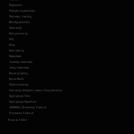
Regulamin
Polityka prywatności
Dostawy i zwroty
Metody płatności
Gwarancja
Nasi partnerzy
F&Q
Blog
Nasi riderzy
Miejscówki
Zawody rowerowe
Jamy rowerowe
Nasze projekty
Nasze Marki
Paleta kolorów
Instrukcja oklejania roweru folią ochronną
Dystrybucja Title
Dystrybucja Signature
ZOKAHALL Streaming 4-bike.pl
Pracownia 4-bike.pl
Praca w 4-bike