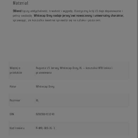
Materiał
3Blend
łączy oddychalność, trwałość i wygodę. Elastyczny krój LS daje dopasowanie i
pełną swobodę.
Whitecap Grey nadaje jersey’owi nowoczesny i uniwersalny charakter,
sprawiając, że koszulka świetnie sprawdzi się na szlaku i poza nim.
Więcej o
Augusta LS Jersey Whitecap Grey XL – koszulka MTB lekka i
produkcie
przewiewna
Kolor
Whitecap Grey
Rozmiar
XL
EAN
628288431240
Kod towaru
R-MAL-WG-XL-1