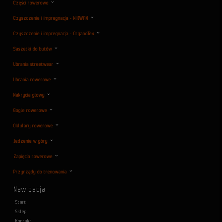
Części rowerowe
Czyszczenie i impregnacja - NIKWAX
Czyszczenie i impregnacja - OrganoTex
Saszetki do butów
Ubrania streetwear
Ubrania rowerowe
Nakrycia głowy
Gogle rowerowe
Oklulary rowerowe
Jedzenie w góry
Zapięcia rowerowe
Przyrządy do trenowania
Nawigacja
Start
Sklep
Kontakt