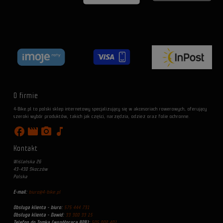
O firmie
4-Bike.pl to polski sklep internetowy specjalizujący się w akcesoriach rowerowych, oferujący
szeroki wybór produktów, takich jak części, narzędzia, odzież oraz folie ochronne.
facebook
movie
photo_camera
music_note
Kontakt
Wiślańska 26
43-430 Skoczów
Polska
E-mail:
biuro@4-bike.pl
Obsługa klienta - biuro:
575 444 731
Obsługa klienta - Dawid:
33 300 33 15
Telefon do Tomka (współpraca B2B):
505 002 401