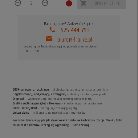
remove_circle_outline
add_circle_outline
error
shopping_cart
BRAK NA STANIE
Masz pytanie? Zadzwoń/Napisz
phone
575 444 731
mail
biuro@4-bike.pl
Jesteśmy do Twojej dyspozycji od poniedziałku do piątku
8:00 - 16:00
100% poliester z recyklingu
– ekologiczny, techniczny materiał premium
Szybkoschnący, oddychający, rozciągliwy
– idealny na intensywną jazdę
Drop-tail
– wydłużony tył dla lepszej ochrony podczas jazdy
Grafika sublimacyjna i/lub silikonowa
– trwała i odporna na ścieranie
Kolor: Varsity Gold
– mocny, wyróżniający się styl
Unisex sizing
– krój oparty na męskiej tabeli rozmiarów
Koszulka, która wygląda jak streetwear i działa jak techniczna zbroja.
Varsity Gold
to kolor dla riderów, którzy się wyróżniają – i nie czekają.