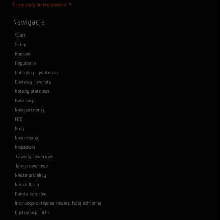
Przyrządy do trenowania
Nawigacja
Start
Sklep
Kontakt
Regulamin
Polityka prywatności
Dostawy i zwroty
Metody płatności
Gwarancja
Nasi partnerzy
F&Q
Blog
Nasi riderzy
Miejscówki
Zawody rowerowe
Jamy rowerowe
Nasze projekty
Nasze Marki
Paleta kolorów
Instrukcja oklejania roweru folią ochronną
Dystrybucja Title