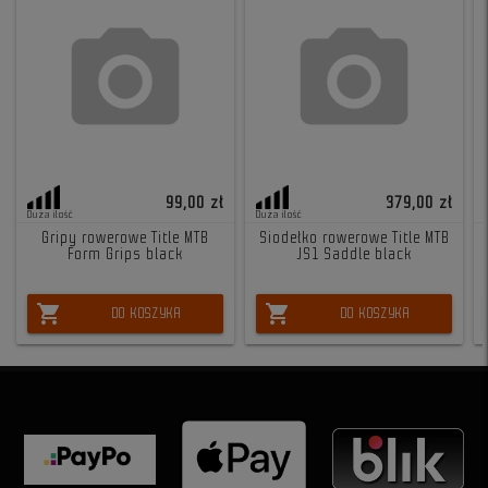
99,00 zł
379,00 zł
Duża ilość
Duża ilość
Gripy rowerowe Title MTB
Siodełko rowerowe Title MTB
Form Grips black
JS1 Saddle black
shopping_cart
shopping_cart
DO KOSZYKA
DO KOSZYKA