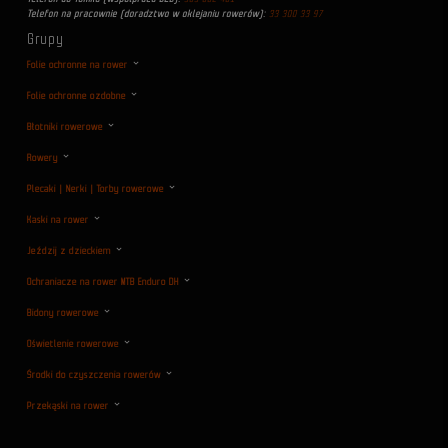
Telefon na pracownie (doradztwo w oklejaniu rowerów):
33 300 33 97
Grupy
Folie ochronne na rower
Folie ochronne ozdobne
Błotniki rowerowe
Rowery
Plecaki | Nerki | Torby rowerowe
Kaski na rower
Jeździj z dzieckiem
Ochraniacze na rower MTB Enduro DH
Bidony rowerowe
Oświetlenie rowerowe
Środki do czyszczenia rowerów
Przekąski na rower