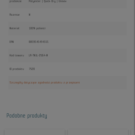
produkcie
Polyester | Quick-Dry | Unisex
Rozmiar
M
Materiał
100% poliestr
EAN
8859545494315
Kod towaru
LR-TMJL-2564-M
ID produktu
7520
Szczegóły dotyczące zgodności produktu z przepisami
Podobne produkty