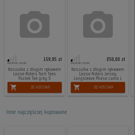
159,95 zł
250,00 zł
Ostatnie sztuki
Ostatnie sztuki
Koszulka z długim rękawem
Koszulka z długim rękawem
Loose Riders Tech Tees
Loose Riders Jersey
Pocket Tee grey S
Longsleeve Phase camo L
shopping_cart
shopping_cart
DO KOSZYKA
DO KOSZYKA
Inne najczęściej kupowane