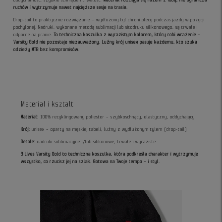
ruchów i wytrzymuje nawet najcięższe sesje na trasie.
Drop-tail to praktyczne rozwiązanie – wydłużony tył chroni plecy podczas jazdy w pozycji
pochylonej. Nadruki, wykonane metodą sublimacji lub sitodruku silikonowego, są trwałe i
odporne na pranie.
To techniczna koszulka z wyrazistym kolorem, który robi wrażenie –
Varsity Gold nie pozostaje niezauważony.
Luźny krój unisex pasuje każdemu, kto szuka
odzieży MTB bez kompromisów.
Materiał i kształt
Materiał:
100% recyklingowany poliester – szybkoschnący, elastyczny, oddychający
Krój:
unisex – oparty na męskiej tabeli, luźny z wydłużonym tyłem (drop-tail)
Detale:
nadruki sublimacyjne i/lub silikonowe, trwałe i wyraziste
9 Lives Varsity Gold to techniczna koszulka, która podkreśla charakter i wytrzymuje
wszystko, co rzucisz jej na szlak.
Gotowa na Twoje tempo – i styl.