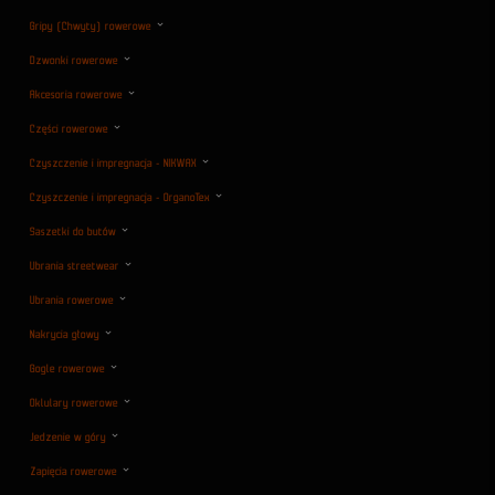
Gripy (Chwyty) rowerowe
Dzwonki rowerowe
Akcesoria rowerowe
Części rowerowe
Czyszczenie i impregnacja - NIKWAX
Czyszczenie i impregnacja - OrganoTex
Saszetki do butów
Ubrania streetwear
Ubrania rowerowe
Nakrycia głowy
Gogle rowerowe
Oklulary rowerowe
Jedzenie w góry
Zapięcia rowerowe