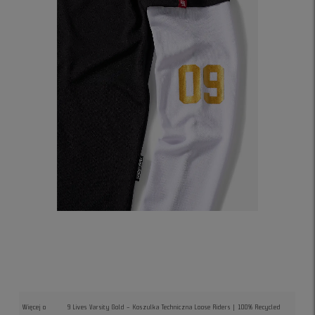
Więcej o
9 Lives Varsity Gold – Koszulka Techniczna Loose Riders | 100% Recycled