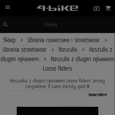
menu
live_tv_
shopping_cart
search
Szukaj
close
Sklep
Ubrania rowerowe i streetwear
Ubrania streetwear
Koszulki
Koszulki z
długim rękawem
Koszulki z długim rękawem
Loose Riders
Koszulka z długim rękawem Loose Riders Jersey
Longsleeve 9 Lives Varsity gold M