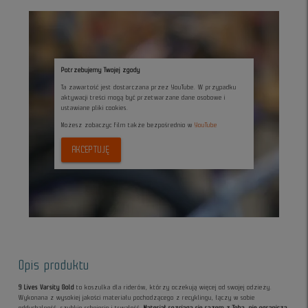
Potrzebujemy Twojej zgody
Ta zawartość jest dostarczana przez YouTube. W przypadku
aktywacji treści mogą być przetwarzane dane osobowe i
ustawiane pliki cookies.
Możesz zobaczyc film także bezpośrednio w
YouTube
AKCEPTUJĘ
Opis produktu
9 Lives Varsity Gold
to koszulka dla riderów, którzy oczekują więcej od swojej odzieży.
Wykonana z wysokiej jakości materiału pochodzącego z recyklingu, łączy w sobie
oddychalność, szybkie schnięcie i trwałość.
Materiał rozciąga się razem z Tobą, nie ogranicza