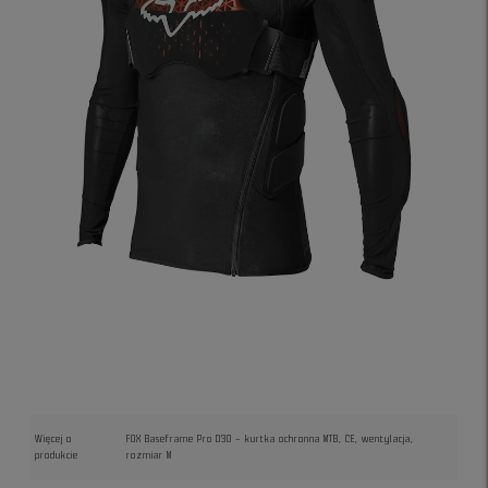
Więcej o
FOX Baseframe Pro D3O – kurtka ochronna MTB, CE, wentylacja,
produkcie
rozmiar M