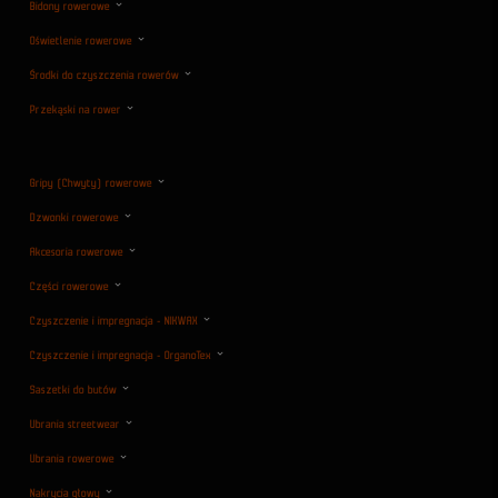
Bidony rowerowe
Oświetlenie rowerowe
Środki do czyszczenia rowerów
Przekąski na rower
Gripy (Chwyty) rowerowe
Dzwonki rowerowe
Akcesoria rowerowe
Części rowerowe
Czyszczenie i impregnacja - NIKWAX
Czyszczenie i impregnacja - OrganoTex
Saszetki do butów
Ubrania streetwear
Ubrania rowerowe
Nakrycia głowy