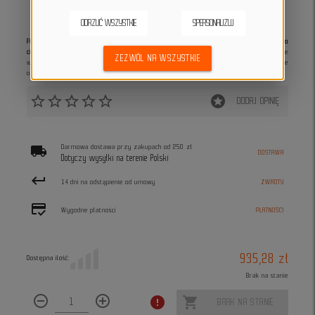
ODRZUĆ WSZYSTKIE
SPERSONALIZUJ
FOX Baseframe Pro D3O® to zaawansowana kurtka ochronna, która dopasowuje się do
ciała, zapewniając swobodę ruchów i certyfikowaną ochronę na szlaku.
Zastosowanie
ZEZWÓL NA WSZYSTKIE
wkładek D3O® oraz oddychających materiałów sprawia, że jest to pancerz, który nie
ogranicza mobilności.
Idealna na enduro, downhill i agresywną jazdę trailową.
star_border
star_border
star_border
star_border
star_border
stars
DODAJ OPINIĘ
local_shipping
Darmowa dostawa przy zakupach od 250 zł
DOSTAWA
Dotyczy wysyłki na terenie Polski
keyboard_return
14 dni na odstąpienie od umowy
ZWROTY
credit_score
Wygodne płatności
PŁATNOŚCI
935,28 zł
Dostępna ilość:
Brak na stanie
remove_circle_outline
add_circle_outline
error
shopping_cart
BRAK NA STANIE