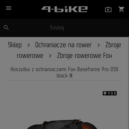
menu
live_tv_
shopping_cart
search
Szukaj
close
Sklep
Ochraniacze na rower
Zbroje
rowerowe
Zbroje rowerowe Fox
Koszulka z ochraniaczami Fox Baseframe Pro D3O
black M