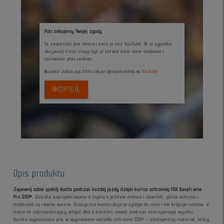
Potrzebujemy Twojej zgody
Ta zawartość jest dostarczana przez YouTube. W przypadku
aktywacji treści mogą być przetwarzane dane osobowe i
ustawiane pliki cookies.
Możesz zobaczyc film także bezpośrednio w
YouTube
AKCEPTUJĘ
Opis produktu
Zapewnij sobie spokój ducha podczas każdej jazdy dzięki kurtce ochronnej FOX Baseframe
Pro D3O®.
Została zaprojektowana z myślą o jeździe enduro i downhill, gdzie ochrona i
mobilność są równie ważne. Elastyczna konstrukcja przylega do ciała i nie krępuje ruchów, a
materiał odprowadzający wilgoć dba o komfort nawet podczas intensywnego wysiłku.
Kurtka wyposażona jest w wyjmowane wkładki ochronne D3O® – inteligentny materiał, który