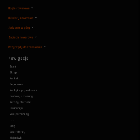
Gogle rowerowe
Oklulary rowerowe
Jedzenie w góry
Zapięcia rowerowe
Przyrządy do trenowania
Nawigacja
Start
Sklep
Kontakt
Regulamin
Polityka prywatności
Dostawy i zwroty
Metody płatności
Gwarancja
Nasi partnerzy
F&Q
Blog
Nasi riderzy
Miejscówki