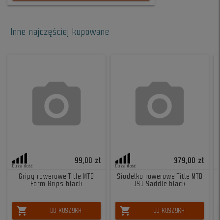
Inne najczęściej kupowane
99,00 zł
379,00 zł
Duża ilość
Duża ilość
Gripy rowerowe Title MTB
Siodełko rowerowe Title MTB
Form Grips black
JS1 Saddle black
shopping_cart
shopping_cart
DO KOSZYKA
DO KOSZYKA