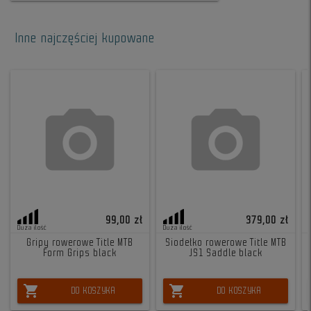
Inne najczęściej kupowane
99,00 zł
379,00 zł
Duża ilość
Duża ilość
Gripy rowerowe Title MTB
Siodełko rowerowe Title MTB
Form Grips black
JS1 Saddle black
shopping_cart
shopping_cart
DO KOSZYKA
DO KOSZYKA