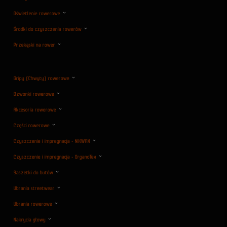
Oświetlenie rowerowe
Środki do czyszczenia rowerów
Przekąski na rower
Gripy (Chwyty) rowerowe
Dzwonki rowerowe
Akcesoria rowerowe
Części rowerowe
Czyszczenie i impregnacja - NIKWAX
Czyszczenie i impregnacja - OrganoTex
Saszetki do butów
Ubrania streetwear
Ubrania rowerowe
Nakrycia głowy