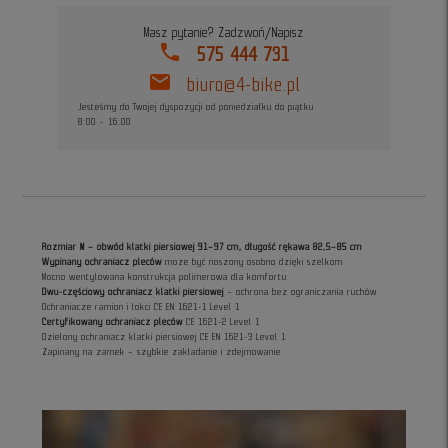
Masz pytanie? Zadzwoń/Napisz
phone
575 444 731
mail
biuro@4-bike.pl
Jesteśmy do Twojej dyspozycji od poniedziałku do piątku
8:00 - 16:00
Rozmiar M – obwód klatki piersiowej 91–97 cm, długość rękawa 82,5–85 cm
Wypinany ochraniacz pleców
może być noszony osobno dzięki szelkom
Mocno wentylowana konstrukcja polimerowa dla komfortu
Dwu-częściowy ochraniacz klatki piersiowej
– ochrona bez ograniczania ruchów
Ochraniacze ramion i łokci CE EN 1621-1 Level 1
Certyfikowany ochraniacz pleców
CE 1621-2 Level 1
Dzielony ochraniacz klatki piersiowej CE EN 1621-3 Level 1
Zapinany na zamek – szybkie zakładanie i zdejmowanie