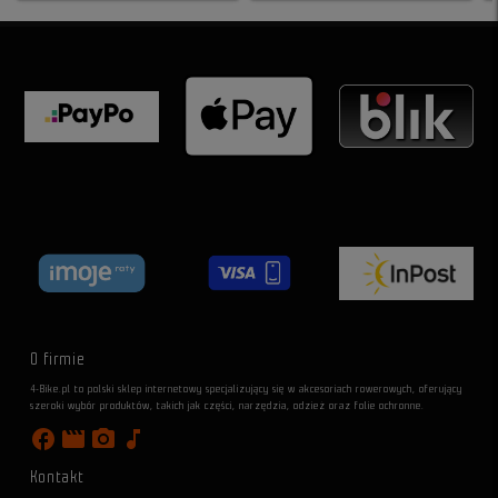
O firmie
4-Bike.pl to polski sklep internetowy specjalizujący się w akcesoriach rowerowych, oferujący
szeroki wybór produktów, takich jak części, narzędzia, odzież oraz folie ochronne.
facebook
movie
photo_camera
music_note
Kontakt