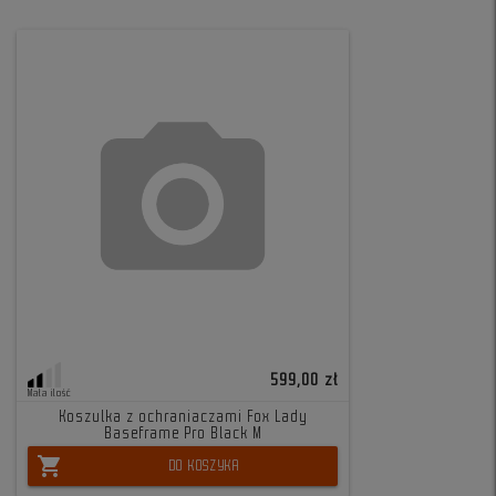
599,00 zł
Mała ilość
Koszulka z ochraniaczami Fox Lady
Baseframe Pro Black M
shopping_cart
DO KOSZYKA