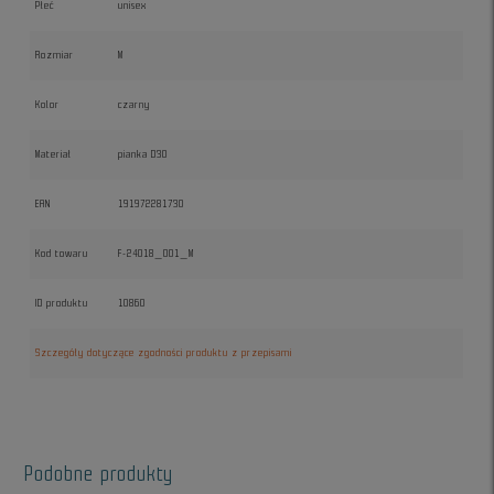
Płeć
unisex
Rozmiar
M
Kolor
czarny
Materiał
pianka D3O
EAN
191972281730
Kod towaru
F-24018_001_M
ID produktu
10860
Szczegóły dotyczące zgodności produktu z przepisami
Podobne produkty