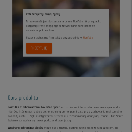
Potrzebujemy Twojej zgody
Ta zawartość jest dostarczana przez YouTube. W przypadku
aktywacji treści mogą być przetwarzane dane osobowe i
ustawiane pliki cookies.
Możesz zobaczyc film także bezpośrednio w
YouTube
AKCEPTUJĘ
Opis produktu
Koszulka z ochraniaczami Fox Titan Sport
w rozmiarze M to przełomowe rozwiązanie dla
riderów, którzy potrzebują pełnej ochrony górnej partii ciała przy zachowaniu maksymalnej
swobody ruchu. Dzięki elastycznemu strechowi i rozbudowanej wentylacji, model Titan Sport
świetnie sprawdza się nawet podczas długiej jazdy.
Wypinany ochraniacz pleców
może być używany osobno dzięki dołączonym szelkom, co