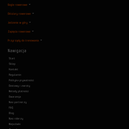
Gogle rowerowe
Oklulary rowerowe
Jedzenie w góry
Zapięcia rowerowe
Przyrządy do trenowania
Nawigacja
Start
Sklep
Kontakt
Regulamin
Polityka prywatności
Dostawy i zwroty
Metody płatności
Gwarancja
Nasi partnerzy
F&Q
Blog
Nasi riderzy
Miejscówki