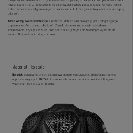
zwiększa wszechstronność użytkowania. Dwu-częściowy ochraniacz klatki piersiowej chroni
newralgiczne strefy, jednocześnie nie ograniczając ruchów podczas jazdy. Ramiona i łokcie
zabezpieczone są certyfikowanymi ochraniaczami CE, które gwarantują skuteczną absorpcję
uderzeń.
Mocno wentylowana konstrukcja
z materiału dobrze wchłaniającego pot i oddychającego
zapewnia komfort przez cały dzień. Zamek błyskawiczny ułatwia zakładanie i
zdejmowanie, czyniąc koszulkę Titan Sport praktycznym i niezawodnym wyborem do
enduro, DH i jazdy w trudnym terenie.
Materiał i kształt
Materiał:
elastyczny strech, polimerowe panele wentylacyjne, oddychająca tkanina
odprowadzająca pot.
Kształt:
koszulka ochronna z zamkiem, krótkim fittingiem i
wypinanym ochraniaczem pleców.