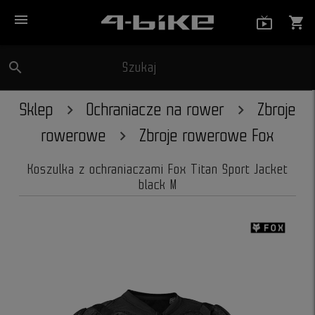
menu
live_tv_
shopping_cart
search
Szukaj
close
Sklep
Ochraniacze na rower
Zbroje
rowerowe
Zbroje rowerowe Fox
Koszulka z ochraniaczami Fox Titan Sport Jacket
black M