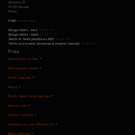
Wiślańska 26
43-430 Skoczów
Polska
E-mail:
biuro@4-bike.pl
Obsługa klienta - biuro:
575 444 731
Obsługa klienta - Dawid:
33 300 33 15
Telefon do Tomka (współpraca B2B):
505 002 401
Telefon na pracownie (doradztwo w oklejaniu rowerów):
33 300 33 97
Grupy
Folie ochronne na rower
Folie ochronne ozdobne
Błotniki rowerowe
Rowery
Plecaki | Nerki | Torby rowerowe
Kaski na rower
Jeździj z dzieckiem
Ochraniacze na rower MTB Enduro DH
Bidony rowerowe