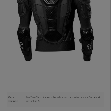
Więcej o
Fox Titan Sport M – koszulka ochronna z ochraniaczem pleców i klatki,
produkcie
certyfikat CE