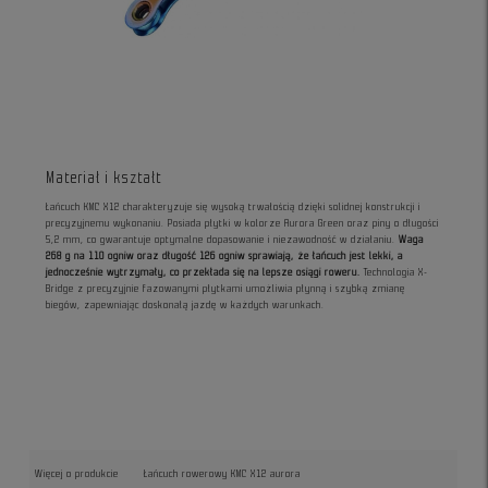
Materiał i kształt
Łańcuch KMC X12 charakteryzuje się wysoką trwałością dzięki solidnej konstrukcji i
precyzyjnemu wykonaniu. Posiada płytki w kolorze Aurora Green oraz piny o długości
5,2 mm, co gwarantuje optymalne dopasowanie i niezawodność w działaniu.
Waga
268 g na 110 ogniw oraz długość 126 ogniw sprawiają, że łańcuch jest lekki, a
jednocześnie wytrzymały, co przekłada się na lepsze osiągi roweru.
Technologia X-
Bridge z precyzyjnie fazowanymi płytkami umożliwia płynną i szybką zmianę
biegów, zapewniając doskonałą jazdę w każdych warunkach.
Więcej o produkcie
Łańcuch rowerowy KMC X12 aurora