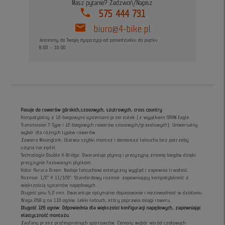
Masz pytanie? Zadzwoń/Napisz
phone
575 444 731
mail
biuro@4-bike.pl
Jesteśmy do Twojej dyspozycji od poniedziałku do piątku
8:00 - 16:00
Pasuje do rowerów górskich,szosowych, szutrowych, cross country
Kompatybilny z 12-biegowymi systemami przerzutek (z wyjątkiem SRAM Eagle
Transmission T-Type i 12-biegowych rowerów szosowych/gravelowych): Uniwersalny
wybór dla różnych typów rowerów.
Zawiera MissingLink: Ułatwia szybki montaż i demontaż łańcucha bez potrzeby
użycia narzędzi.
Technologia Double X-Bridge: Gwarantuje płynną i precyzyjną zmianę biegów dzięki
precyzyjnie fazowanym płytkom.
Kolor Aurora Green: Nadaje łańcuchowi estetyczny wygląd i zapewnia trwałość.
Rozmiar 1/2" X 11/128": Standardowy rozmiar zapewniający kompatybilność z
większością systemów napędowych.
Długość pinu 5,2 mm: Gwarantuje optymalne dopasowanie i niezawodność w działaniu.
Waga 268 g na 110 ogniw: Lekki łańcuch, który poprawia osiągi roweru.
Długość 126 ogniw: Odpowiednia dla większości konfiguracji napędowych, zapewniając
elastyczność montażu.
Zaufany przez profesjonalnych sportowców: Ceniony wybór wśród czołowych