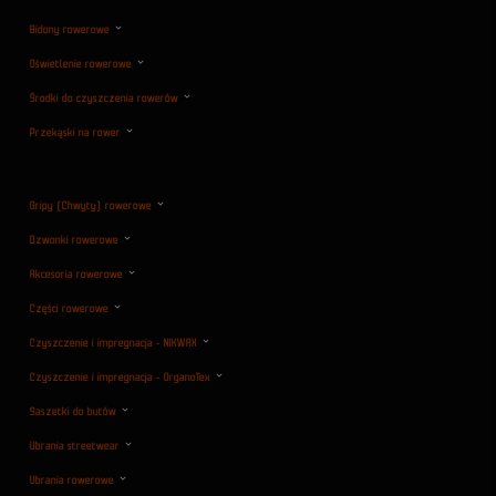
Bidony rowerowe
Oświetlenie rowerowe
Środki do czyszczenia rowerów
Przekąski na rower
Gripy (Chwyty) rowerowe
Dzwonki rowerowe
Akcesoria rowerowe
Części rowerowe
Czyszczenie i impregnacja - NIKWAX
Czyszczenie i impregnacja - OrganoTex
Saszetki do butów
Ubrania streetwear
Ubrania rowerowe