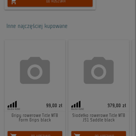
shopping_cart
DO KOSZYKA
Inne najczęściej kupowane
99,00 zł
379,00 zł
Duża ilość
Duża ilość
Gripy rowerowe Title MTB
Siodełko rowerowe Title MTB
Form Grips black
JS1 Saddle black