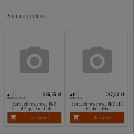
Podobne produkty
386,55 zł
147,80 zł
Ostatnie sztuki
Mała ilość
Łańcuch rowerowy KMC
Łańcuch rowerowy KMC e10
DLC10 Super Light black
E-bike silver
shopping_cart
shopping_cart
DO KOSZYKA
DO KOSZYKA