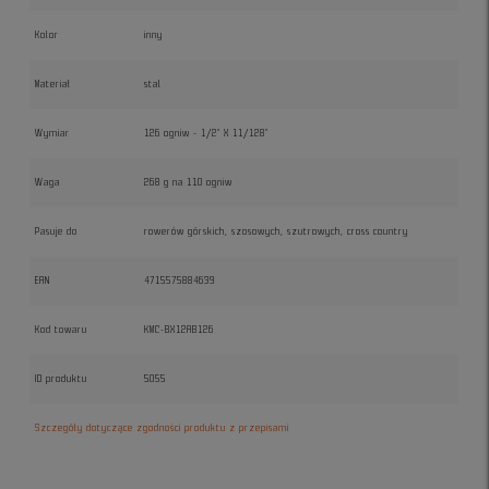
Kolor
inny
Materiał
stal
Wymiar
126 ogniw - 1/2" X 11/128"
Waga
268 g na 110 ogniw
Pasuje do
rowerów górskich, szosowych, szutrowych, cross country
EAN
4715575884639
Kod towaru
KMC-BX12AB126
ID produktu
5055
Szczegóły dotyczące zgodności produktu z przepisami