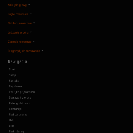
Nakrycia głowy
Gogle rowerowe
Oklulary rowerowe
Jedzenie w góry
Zapięcia rowerowe
Przyrządy do trenowania
Nawigacja
Start
Sklep
Kontakt
Regulamin
Polityka prywatności
Dostawy i zwroty
Metody płatności
Gwarancja
Nasi partnerzy
F&Q
Blog
Nasi riderzy