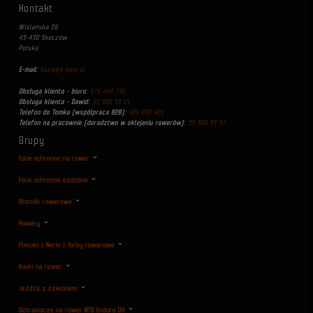
Kontakt
Wiślańska 26
43-430 Skoczów
Polska
E-mail:
biuro@4-bike.pl
Obsługa klienta - biuro:
575 444 731
Obsługa klienta - Dawid:
33 300 33 15
Telefon do Tomka (współpraca B2B):
505 002 401
Telefon na pracownie (doradztwo w oklejaniu rowerów):
33 300 33 97
Grupy
Folie ochronne na rower
Folie ochronne ozdobne
Błotniki rowerowe
Rowery
Plecaki | Nerki | Torby rowerowe
Kaski na rower
Jeździj z dzieckiem
Ochraniacze na rower MTB Enduro DH