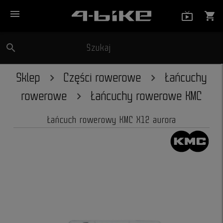
menu
live_tv_
shopping_cart
search
Szukaj
close
Sklep
Części rowerowe
Łańcuchy
rowerowe
Łańcuchy rowerowe KMC
Łańcuch rowerowy KMC X12 aurora