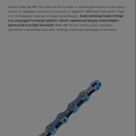
Łańcuch rowerowy KMC X12 w kolorze Aurora Green to wysokiej jakości łańcuch stworzony z
myślą o 12-biegowych systemach przerzutek (z wyjątkiem SRAM Eagle Transmission T-Type
oraz 12-biegowych rowerów szosowych/gravelowych).
Dzięki technologii Double X-Bridge
oraz precyzyjnie fazowanym płytkom, łańcuch zapewnia perfekcyjną zmianę biegów i
płynną jazdę w każdych warunkach.
Model KMC X12 jest ceniony przez czołowych
sportowców zawodowego kolarstwa, spełniając najbardziej wymagające oczekiwania.