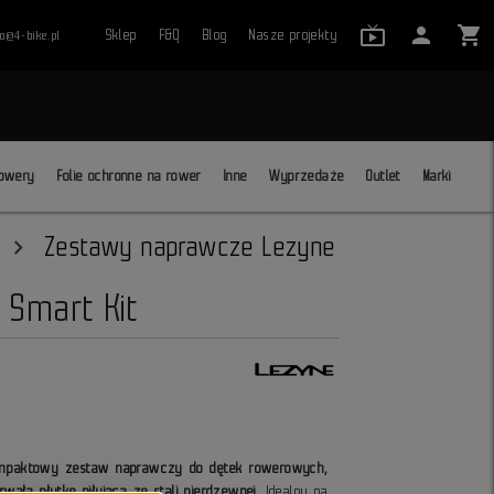
live_tv_24
person
shopping_cart
Sklep
F&Q
Blog
Nasze projekty
ro@4-bike.pl
close
owery
Folie ochronne na rower
Inne
Wyprzedaże
Outlet
Marki
Zestawy naprawcze Lezyne
 Smart Kit
kompaktowy zestaw naprawczy do dętek rowerowych,
wałą płytkę piłującą ze stali nierdzewnej
. Idealny na