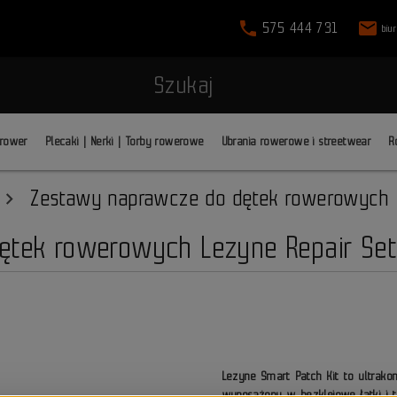
phone
mail
575 444 731
biu
Szukaj
 rower
Plecaki | Nerki | Torby rowerowe
Ubrania rowerowe i streetwear
R
Zestawy naprawcze do dętek rowerowych
dętek rowerowych Lezyne Repair Set
Lezyne Smart Patch Kit to ultra
wyposażony w bezklejowe łatki i tr