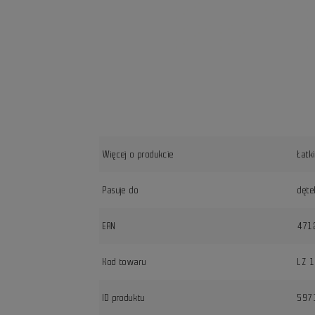
Więcej o produkcie
Łatk
Pasuje do
dęte
EAN
471
Kod towaru
LZ 
ID produktu
597