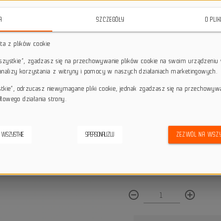
nagłe awarie, zapewnia szybkie i
kleju.
A
SZCZEGÓŁY
O PLI
star_border
star_border
star_border
star_border
star_border
sta z plików cookie
wszystkie”, zgadzasz się na przechowywanie plików cookie na swoim urządzeniu 
 analizy korzystania z witryny i pomocy w naszych działaniach marketingowych.
Darmowa dostawa przy z
local_shipping
Dotyczy wysyłki na terenie P
stkie”, odrzucasz niewymagane pliki cookie, jednak zgadzasz się na przechowyw
keyboard_return
14 dni na odstąpienie od
łowego działania strony.
credit_score
Wygodne płatności
 WSZYSTKIE
SPERSONALIZUJ
ZEZWÓL NA WSZY
Dostępna ilość:
remove_circle_outline
add_circle_outline