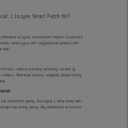
tać z Lezyne Smart Patch Kit?
ży dokładnie oczyścić uszkodzone miejsce za pomocą
Usuwanie zanieczyszczeń i wygładzenie powierzchni
 łatki.
rozmiaru, zdejmij warstwę ochronną i umieść ją
miejscu. Delikatnie dociśnij i wygładź powierzchnię,
nie.
kodzeń
lub uszkodzeń opony, skorzystaj z dołączonej łatki
wewnętrznej strony opony, aby dodatkowo wzmocnić