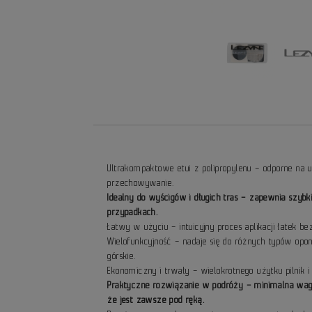
Ultrakompaktowe etui z polipropylenu – odporne na
przechowywanie.
Idealny do wyścigów i długich tras – zapewnia szyb
przypadkach.
Łatwy w użyciu – intuicyjny proces aplikacji łatek 
Wielofunkcyjność – nadaje się do różnych typów op
górskie.
Ekonomiczny i trwały – wielokrotnego użytku pilnik i 
Praktyczne rozwiązanie w podróży – minimalna wag
że jest zawsze pod ręką.