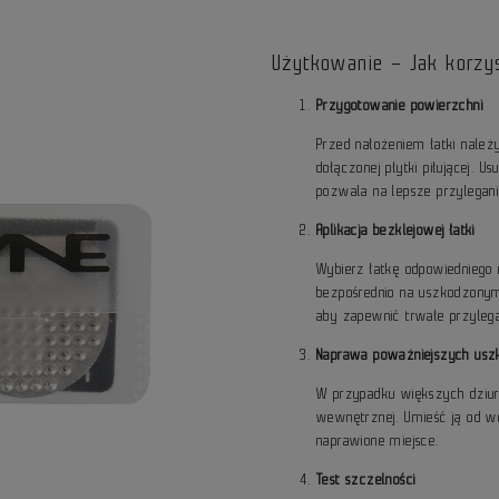
Użytkowanie – Jak korzys
Przygotowanie powierzchni
Przed nałożeniem łatki nale
dołączonej płytki piłującej. 
pozwala na lepsze przyleganie
Aplikacja bezklejowej łatki
Wybierz łatkę odpowiedniego 
bezpośrednio na uszkodzonym 
aby zapewnić trwałe przylega
Naprawa poważniejszych usz
W przypadku większych dziur 
wewnętrznej. Umieść ją od 
naprawione miejsce.
Test szczelności