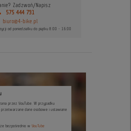
anie? Zadzwoń/Napisz
ne
575 444 731
biuro@4-bike.pl
ycji od poniedziałku do piątku 8:00 - 16:00
y
czana przez YouTube. W przypadku
ć przetwarzane dane osobowe i ustawiane
kże bezpośrednio w
YouTube