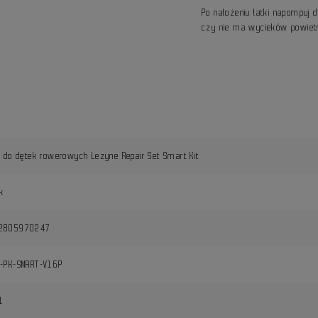
Po nałożeniu łatki napompuj d
czy nie ma wycieków powiet
i do dętek rowerowych Lezyne Repair Set Smart Kit
k
2805970247
1-PK-SMART-V16P
1