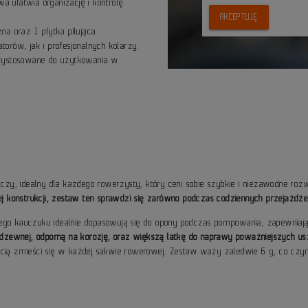
 ułatwia organizację i kontrolę
AKCEPTUJĘ
a oraz 1 płytka piłująca.
orów, jak i profesjonalnych kolarzy.
rzystosowane do użytkowania w
y, idealny dla każdego rowerzysty, który ceni sobie szybkie i niezawodne rozw
ałej konstrukcji, zestaw ten sprawdzi się zarówno podczas codziennych przejaż
ego kauczuku idealnie dopasowują się do opony podczas pompowania, zapewniają
ierdzewnej, odporną na korozję, oraz większą łatkę do naprawy poważniejszych
ścią zmieści się w każdej sakwie rowerowej. Zestaw waży zaledwie 6 g, co czy