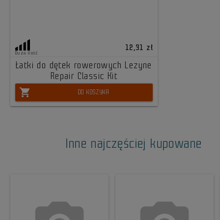
12,31 zł
Duża ilość
Łatki do dętek rowerowych Lezyne
Repair Classic Kit
shopping_cart
DO KOSZYKA
Inne najczęściej kupowane