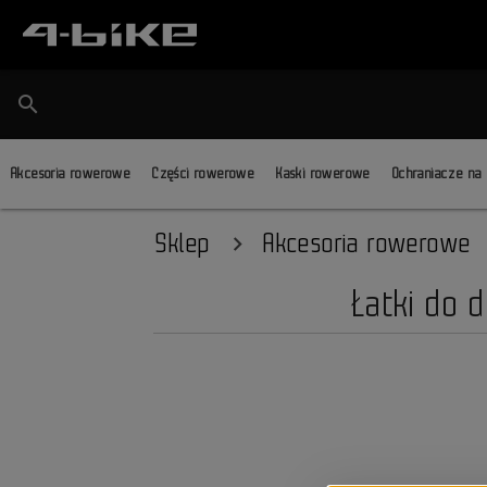
search
Akcesoria rowerowe
Części rowerowe
Kaski rowerowe
Ochraniacze na
Sklep
Akcesoria rowerowe
Łatki do 