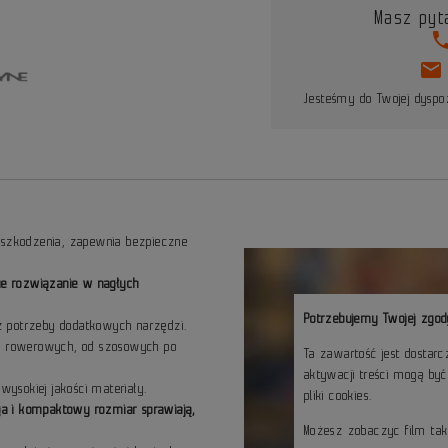
Masz pyt
pho
mail
Jesteśmy do Twojej dyspoz
 uszkodzenia, zapewnia bezpieczne
kie rozwiązanie w nagłych
Potrzebujemy Twojej zgod
bez potrzeby dodatkowych narzędzi.
on rowerowych, od szosowych po
Ta zawartość jest dostar
aktywacji treści mogą by
wysokiej jakości materiały.
pliki cookies.
a i kompaktowy rozmiar sprawiają,
Możesz zobaczyc film ta