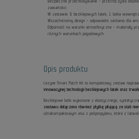
Bezpieczne przechowywanie – przezroczysta obudowa
zawartości.
W zestawie: 6 bezklejowych łatek, 1 łatka wewnętrzn
Wszechstronny design – odpowiedni zarówno dla amat
Odporność na warunki atmosferyczne – materiały p
różnych warunkach pogodowych.
Opis produktu
Lezyne Smart Patch Kit to kompaktowy zestaw naprawcz
innowacyjnej technologii bezklejowych łatek oraz trw
Bezklejowe łatki wykonane z elastycznego, syntetyczn
zestawu dołączono również płytkę piłującą ze stali n
ultrakompaktowym etui z polipropylenu, które z łatwo