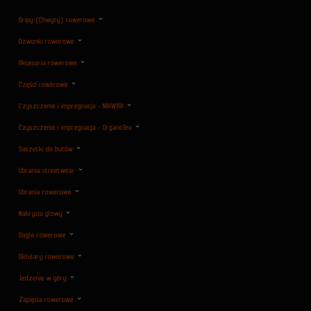
Gripy (Chwyty) rowerowe
Dzwonki rowerowe
Akcesoria rowerowe
Części rowerowe
Czyszczenie i impregnacja - NIKWAX
Czyszczenie i impregnacja - OrganoTex
Saszetki do butów
Ubrania streetwear
Ubrania rowerowe
Nakrycia głowy
Gogle rowerowe
Oklulary rowerowe
Jedzenie w góry
Zapięcia rowerowe