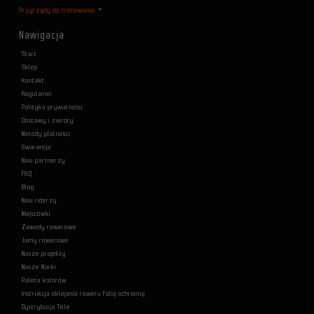
Przyrządy do trenowania
Nawigacja
Start
Sklep
Kontakt
Regulamin
Polityka prywatności
Dostawy i zwroty
Metody płatności
Gwarancja
Nasi partnerzy
F&Q
Blog
Nasi riderzy
Miejscówki
Zawody rowerowe
Jamy rowerowe
Nasze projekty
Nasze Marki
Paleta kolorów
Instrukcja oklejania roweru folią ochronną
Dystrybucja Title