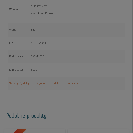
długość: 7cm
Wymiar
szerokość: 2,5cm
Waga
88g
EAN
4002556643119
Kod towaru
SKS-11235
ID produktu
5610
Szczegóły dotyczące zgodności produktu z przepisami
Podobne produkty