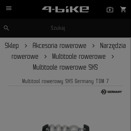
menu
live_tv_
shopping_cart
search
Szukaj
close
Sklep
Akcesoria rowerowe
Narzędzia
rowerowe
Multitoole rowerowe
Multitoole rowerowe SKS
Multitool rowerowy SKS Germany TOM 7