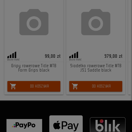
99,00 zł
379,00 zł
Duża ilość
Duża ilość
Gripy rowerowe Title MTB
Siodełko rowerowe Title MTB
Form Grips black
JS1 Saddle black
shopping_cart
shopping_cart
DO KOSZYKA
DO KOSZYKA