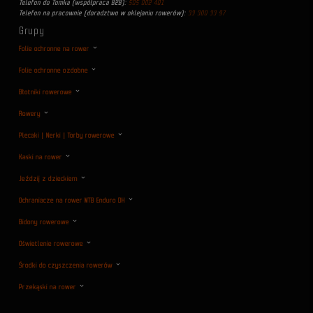
Telefon do Tomka (współpraca B2B):
505 002 401
Telefon na pracownie (doradztwo w oklejaniu rowerów):
33 300 33 97
Grupy
Folie ochronne na rower
Folie ochronne ozdobne
Błotniki rowerowe
Rowery
Plecaki | Nerki | Torby rowerowe
Kaski na rower
Jeździj z dzieckiem
Ochraniacze na rower MTB Enduro DH
Bidony rowerowe
Oświetlenie rowerowe
Środki do czyszczenia rowerów
Przekąski na rower