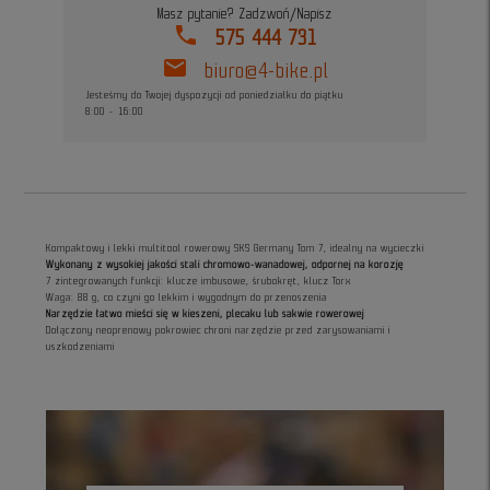
Masz pytanie? Zadzwoń/Napisz
phone
575 444 731
mail
biuro@4-bike.pl
Jesteśmy do Twojej dyspozycji od poniedziałku do piątku
8:00 - 16:00
Kompaktowy i lekki multitool rowerowy SKS Germany Tom 7, idealny na wycieczki
Wykonany z wysokiej jakości stali chromowo-wanadowej, odpornej na korozję
7 zintegrowanych funkcji: klucze imbusowe, śrubokręt, klucz Torx
Waga: 88 g, co czyni go lekkim i wygodnym do przenoszenia
Narzędzie łatwo mieści się w kieszeni, plecaku lub sakwie rowerowej
Dołączony neoprenowy pokrowiec chroni narzędzie przed zarysowaniami i
uszkodzeniami