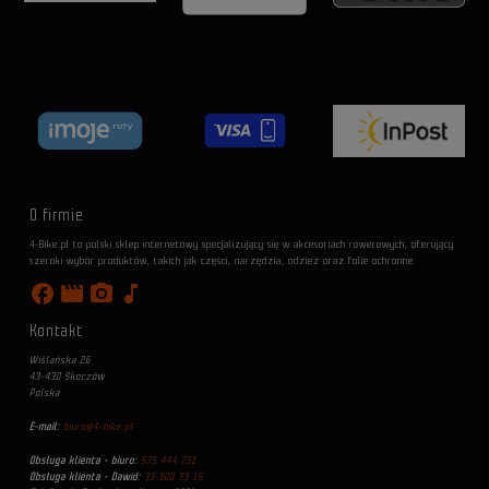
O firmie
4-Bike.pl to polski sklep internetowy specjalizujący się w akcesoriach rowerowych, oferujący
szeroki wybór produktów, takich jak części, narzędzia, odzież oraz folie ochronne.
facebook
movie
photo_camera
music_note
Kontakt
Wiślańska 26
43-430 Skoczów
Polska
E-mail:
biuro@4-bike.pl
Obsługa klienta - biuro:
575 444 731
Obsługa klienta - Dawid:
33 300 33 15