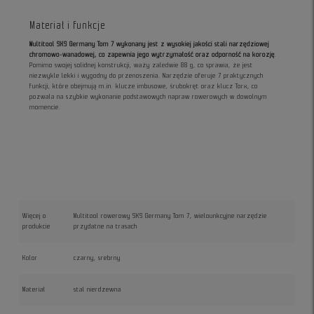
Materiał i funkcje
Multitool SKS Germany Tom 7 wykonany jest z wysokiej jakości stali narzędziowej
chromowo-wanadowej, co zapewnia jego wytrzymałość oraz odporność na korozję
.
Pomimo swojej solidnej konstrukcji, waży zaledwie 88 g, co sprawia, że jest
niezwykle lekki i wygodny do przenoszenia. Narzędzie oferuje 7 praktycznych
funkcji, które obejmują m.in. klucze imbusowe, śrubokręt oraz klucz Torx, co
pozwala na szybkie wykonanie podstawowych napraw rowerowych w dowolnym
momencie.
Więcej o
Multitool rowerowy SKS Germany Tom 7, wielounkcyjne narzędzie
produkcie
przydatne na trasach
Kolor
czarny, srebrny
Materiał
stal nierdzewna