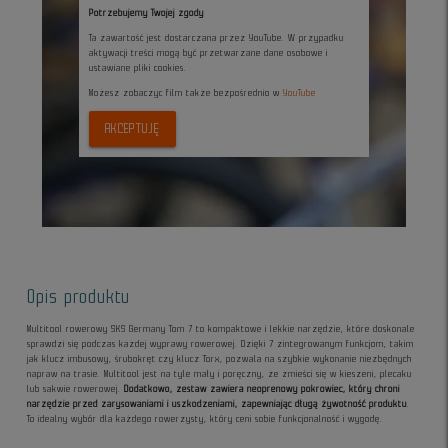
Potrzebujemy Twojej zgody
Ta zawartość jest dostarczana przez YouTube. W przypadku
aktywacji treści mogą być przetwarzane dane osobowe i
ustawiane pliki cookies.
Możesz zobaczyc film także bezpośrednio w
YouTube
AKCEPTUJĘ
Opis produktu
Multitool rowerowy SKS Germany Tom 7 to kompaktowe i lekkie narzędzie, które doskonale
sprawdzi się podczas każdej wyprawy rowerowej. Dzięki 7 zintegrowanym funkcjom, takim
jak klucz imbusowy, śrubokręt czy klucz Torx, pozwala na szybkie wykonanie niezbędnych
napraw na trasie. Multitool jest na tyle mały i poręczny, że zmieści się w kieszeni, plecaku
lub sakwie rowerowej.
Dodatkowo, zestaw zawiera neoprenowy pokrowiec, który chroni
narzędzie przed zarysowaniami i uszkodzeniami, zapewniając długą żywotność produktu
.
To idealny wybór dla każdego rowerzysty, który ceni sobie funkcjonalność i wygodę.