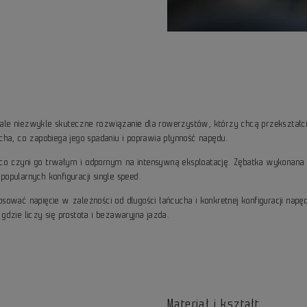
 ale niezwykle skuteczne rozwiązanie dla rowerzystów, którzy chcą przekształc
ha, co zapobiega jego spadaniu i poprawia płynność napędu.
 co czyni go trwałym i odpornym na intensywną eksploatację. Zębatka wykonan
pularnych konfiguracji single speed.
ować napięcie w zależności od długości łańcucha i konkretnej konfiguracji napęd
dzie liczy się prostota i bezawaryjna jazda.
Materiał i kształt