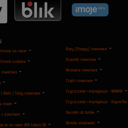
y
Gripy (Chwyty) rowerowe
ochronne na rower
Dzwonki rowerowe
ochronne ozdobne
Akcesoria rowerowe
ki rowerowe
Części rowerowe
y
Czyszczenie i impregnacja - NIKWAX
i | Nerki | Torby rowerowe
Czyszczenie i impregnacja - OrganoTex
na rower
Saszetki do butów
j z dzieckiem
Ubrania streetwear
iacze na rower MTB Enduro DH