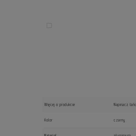
Więcej o produkcie
Napinacz łań
Kolor
czarny
Materiał
aluminium