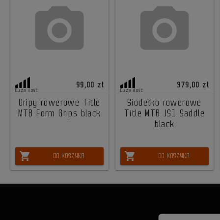
99,00 zł
379,00 zł
Duża ilość
Duża ilość
Gripy rowerowe Title
Siodełko rowerowe
MTB Form Grips black
Title MTB JS1 Saddle
black
shopping_cart
shopping_cart
DO KOSZYKA
DO KOSZYKA