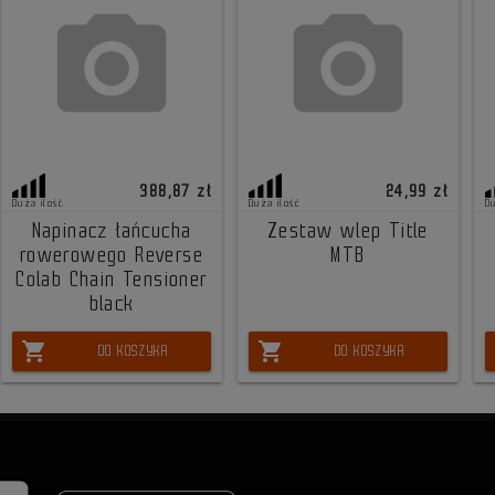
388,87 zł
24,99 zł
Duża ilość
Duża ilość
D
Napinacz łańcucha
Zestaw wlep Title
rowerowego Reverse
MTB
Colab Chain Tensioner
black
shopping_cart
shopping_cart
DO KOSZYKA
DO KOSZYKA