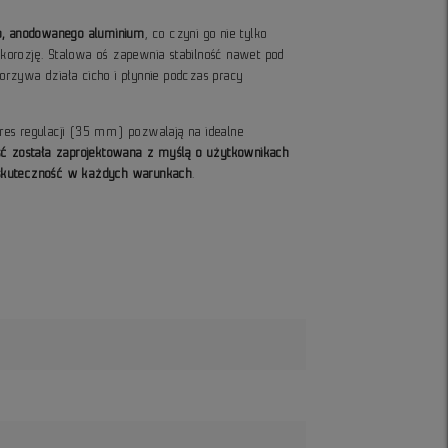
go, anodowanego aluminium
, co czyni go nie tylko
orozję. Stalowa oś zapewnia stabilność nawet pod
rzywa działa cicho i płynnie podczas pracy
es regulacji (35 mm) pozwalają na idealne
ść została zaprojektowana z myślą o użytkownikach
i skuteczność w każdych warunkach
.