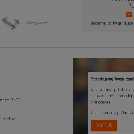
pho
mail
Jesteśmy do Twojej dyspoz
Potrzebujemy Twojej zgod
Ta zawartość jest dostar
aktywacji treści mogą by
cuchem 3/32"
pliki cookies.
i)
Możesz zobaczyc film ta
dnorzędowe
AKCEPTUJĘ