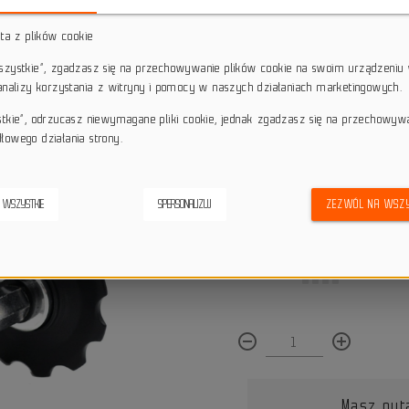
trwałość, a regulowana zębatka zap
sta z plików cookie
star_border
star_border
star_border
star_border
star_border
wszystkie”, zgadzasz się na przechowywanie plików cookie na swoim urządzeniu 
 analizy korzystania z witryny i pomocy w naszych działaniach marketingowych.
Darmowa dostawa przy z
local_shipping
stkie”, odrzucasz niewymagane pliki cookie, jednak zgadzasz się na przechowyw
Dotyczy wysyłki na terenie P
łowego działania strony.
keyboard_return
14 dni na odstąpienie od
credit_score
Wygodne płatności
 WSZYSTKIE
SPERSONALIZUJ
ZEZWÓL NA WSZY
Dostępna ilość:
remove_circle_outline
add_circle_outline
Masz pyt