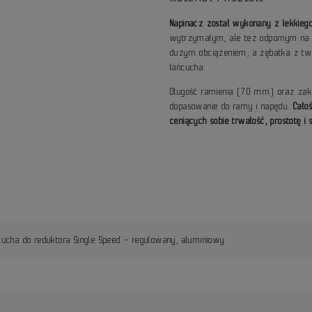
Napinacz został wykonany z lekkie
wytrzymałym, ale też odpornym na k
dużym obciążeniem, a zębatka z two
łańcucha.
Długość ramienia (70 mm) oraz zakr
dopasowanie do ramy i napędu.
Cało
ceniących sobie trwałość, prostotę 
cucha do reduktora Single Speed – regulowany, aluminiowy