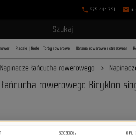
phone
mail
575 444 731
biu
Szukaj
 rower
Plecaki | Nerki | Torby rowerowe
Ubrania rowerowe i streetwear
R
Napinacze łańcucha rowerowego
Napinacz
 łańcucha rowerowego Bicyklon sin
Napinacz łańcucha do reduktora
A
SZCZEGÓŁY
O PLI
konwertujących napęd na single