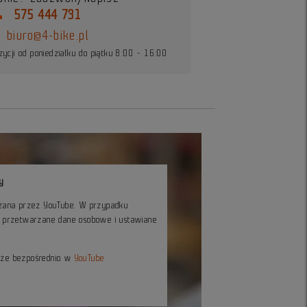
ne
575 444 731
biuro@4-bike.pl
ycji od poniedziałku do piątku 8:00 - 16:00
y
czana przez YouTube. W przypadku
ć przetwarzane dane osobowe i ustawiane
kże bezpośrednio w
YouTube