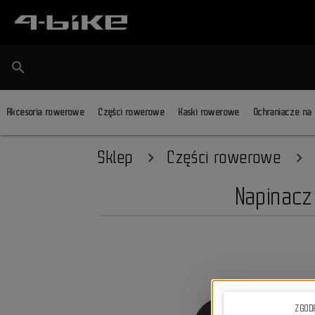
search
Akcesoria rowerowe
Części rowerowe
Kaski rowerowe
Ochraniacze na
Sklep
Części rowerowe
Napinacz
ZGOD