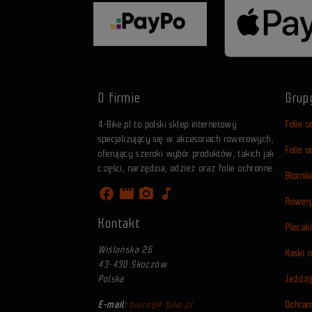
O firmie
Grup
4-Bike.pl to polski sklep internetowy
Folie 
specjalizujący się w akcesoriach rowerowych,
Folie 
oferujący szeroki wybór produktów, takich jak
części, narzędzia, odzież oraz folie ochronne.
Błotni
facebook
movie
photo_camera
music_note
Rower
Kontakt
Plecak
Wiślańska 26
Kaski 
43-430 Skoczów
Jeździ
Polska
Ochran
E-mail:
biuro@4-bike.pl