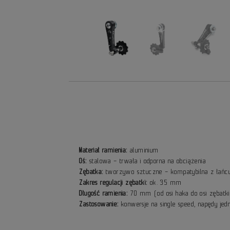
Materiał ramienia:
aluminium
Oś:
stalowa – trwała i odporna na obciążenia
Zębatka:
tworzywo sztuczne – kompatybilna z łań
Zakres regulacji zębatki:
ok. 35 mm
Długość ramienia:
70 mm (od osi haka do osi zębatk
Zastosowanie:
konwersje na single speed, napędy je