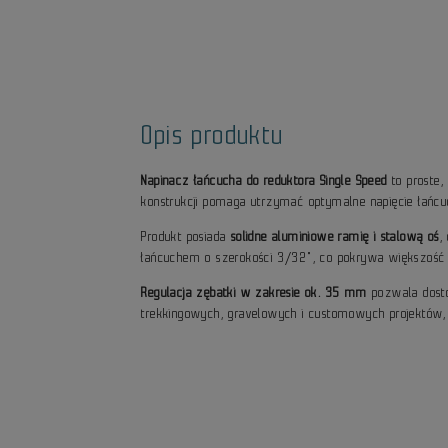
Opis produktu
Napinacz łańcucha do reduktora Single Speed
to proste,
konstrukcji pomaga utrzymać optymalne napięcie łańcuc
Produkt posiada
solidne aluminiowe ramię i stalową oś
,
łańcuchem o szerokości 3/32", co pokrywa większość po
Regulacja zębatki w zakresie ok. 35 mm
pozwala dostos
trekkingowych, gravelowych i customowych projektów, g