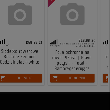
318,98 zł
268,98 zł
Najniższa cena z 30 dni przed
uża ilość
Dostę
Dostępne
obniżką
374,00 zł
Siodełko rowerowe
F
Folia ochronna na
Reverse Szymon
ro
rower Szosa | Gravel
Godziek black-white
połysk - Total -
S
Samoregenerująca
shopping_cart
shopping_cart
shopping_ca
DO KOSZYKA
DO KOSZYKA