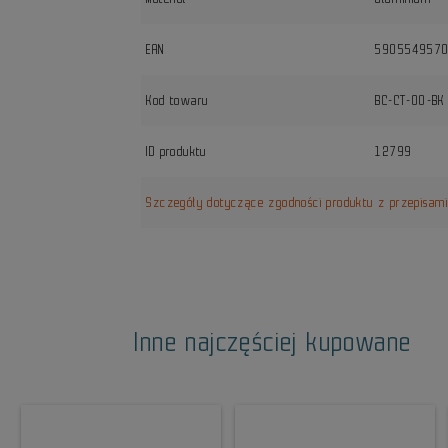
EAN
590554957
Kod towaru
BC-CT-00-BK
ID produktu
12799
Szczegóły dotyczące zgodności produktu z przepisam
Inne najczęściej kupowane