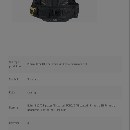
Więcej o
Plecak Evoc FR Trail Blackline 20L w rozmiarze XL
produkcie
Symbol
Standard
Kolor
czarny
Nylon 210/D Ripstop PU coated, P600/D PU coated, Air Mesh, 3D Air Mesh,
Materiał
Neoprene, Transparent Tarpaulin
Rozmiar
XL