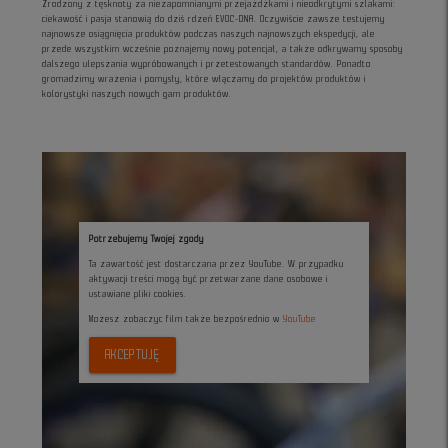
Zrodzony z tęsknoty za niezapomnianymi przejażdżkami i nieodkrytymi szlakami:
ciekawość i pasja stanowią do dziś rdzeń EVOC-DNA. Oczywiście zawsze testujemy
najnowsze osiągnięcia produktów podczas naszych najnowszych ekspedycji, ale
przede wszystkim wcześnie poznajemy nowy potencjał, a także odkrywamy sposoby
dalszego ulepszania wypróbowanych i przetestowanych standardów. Ponadto
gromadzimy wrażenia i pomysły, które włączamy do projektów produktów i
kolorystyki naszych nowych gam produktów.
Potrzebujemy Twojej zgody
Ta zawartość jest dostarczana przez YouTube. W przypadku
aktywacji treści mogą być przetwarzane dane osobowe i
ustawiane pliki cookies.
Możesz zobaczyc film także bezpośrednio w
YouTube
AKCEPTUJĘ