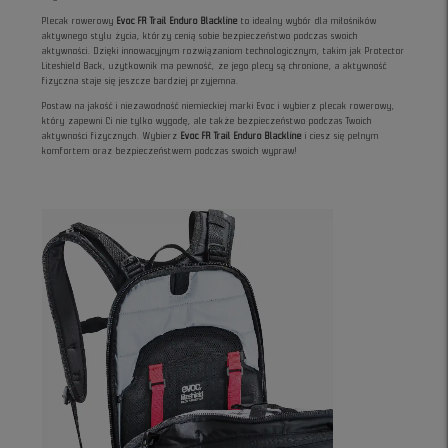
Plecak rowerowy
Evoc FR Trail Enduro Blackline
to idealny wybór dla miłośników
aktywnego stylu życia, którzy cenią sobie bezpieczeństwo podczas swoich
aktywności. Dzięki innowacyjnym rozwiązaniom technologicznym, takim jak Protector
Liteshield Back, użytkownik ma pewność, że jego plecy są chronione, a aktywność
fizyczna staje się jeszcze bardziej przyjemna.
Postaw na jakość i niezawodność niemieckiej marki Evoc i wybierz plecak rowerowy,
który zapewni Ci nie tylko wygodę, ale także bezpieczeństwo podczas Twoich
aktywności fizycznych. Wybierz
Evoc FR Trail Enduro Blackline
i ciesz się pełnym
komfortem oraz bezpieczeństwem podczas swoich wypraw!