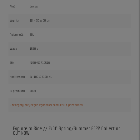
Płeć
Unisex
Wymiar
12 x 30 x 60 cm
Pojemność
20L
Waga
1520 g
EAN
4250450710516
Kod towaru
EV-100104100-XL
ID produktu
3853
Szczegóły dotyczące zgodności produktu z przepisami
Explore to Ride // EVOC Spring/Summer 2022 Collection
OUT NOW