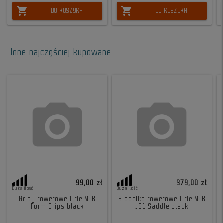
shopping_cart
shopping_cart
DO KOSZYKA
DO KOSZYKA
Inne najczęściej kupowane
99,00 zł
379,00 zł
Duża ilość
Duża ilość
Gripy rowerowe Title MTB
Siodełko rowerowe Title MTB
Form Grips black
JS1 Saddle black