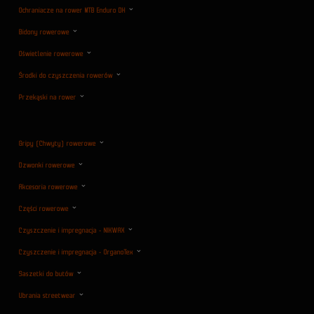
Ochraniacze na rower MTB Enduro DH
Bidony rowerowe
Oświetlenie rowerowe
Środki do czyszczenia rowerów
Przekąski na rower
Gripy (Chwyty) rowerowe
Dzwonki rowerowe
Akcesoria rowerowe
Części rowerowe
Czyszczenie i impregnacja - NIKWAX
Czyszczenie i impregnacja - OrganoTex
Saszetki do butów
Ubrania streetwear