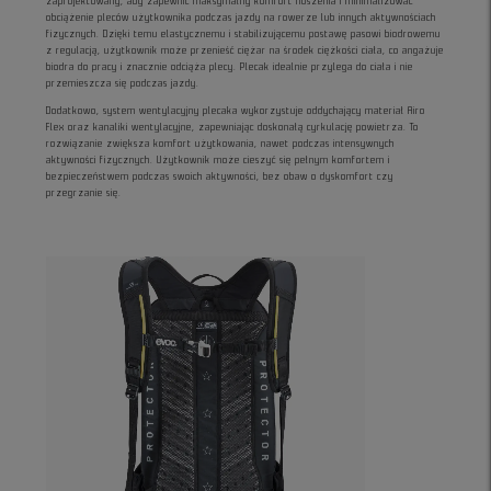
zaprojektowany, aby zapewnić maksymalny komfort noszenia i minimalizować
obciążenie pleców użytkownika podczas jazdy na rowerze lub innych aktywnościach
fizycznych. Dzięki temu elastycznemu i stabilizującemu postawę pasowi biodrowemu
z regulacją, użytkownik może przenieść ciężar na środek ciężkości ciała, co angażuje
biodra do pracy i znacznie odciąża plecy. Plecak idealnie przylega do ciała i nie
przemieszcza się podczas jazdy.
Dodatkowo, system wentylacyjny plecaka wykorzystuje oddychający materiał Airo
Flex oraz kanaliki wentylacyjne, zapewniając doskonałą cyrkulację powietrza. To
rozwiązanie zwiększa komfort użytkowania, nawet podczas intensywnych
aktywności fizycznych. Użytkownik może cieszyć się pełnym komfortem i
bezpieczeństwem podczas swoich aktywności, bez obaw o dyskomfort czy
przegrzanie się.