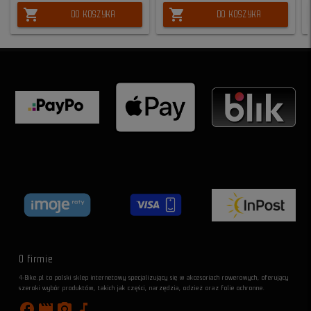
shopping_cart
shopping_cart
DO KOSZYKA
DO KOSZYKA
O firmie
4-Bike.pl to polski sklep internetowy specjalizujący się w akcesoriach rowerowych, oferujący
szeroki wybór produktów, takich jak części, narzędzia, odzież oraz folie ochronne.
facebook
movie
photo_camera
music_note