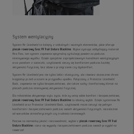
System wentylacyjny
System Air Liteshield to kolejny z unikalnych i ważnych elementów, jakie oferuje
plecak rowerowy Evoc FR Trail Enduro Blackline
. Wykorzystując oddychający materiał
Airo Flex, ten system zapewnia optymalną cyrkulację powietrza podczas
intensywnego wysiłku. Dzięki specjalnie zaprojektowanym kanalikom wentylacyjnym
oraz panelom z siateczki, użytkownik cieszy się komfortem podczas każdej
aktywności fizycznej, bez obaw o przegrzanie czy dyskomfort.
System Air Liteshield jest nie tylko lekki i elastyczny, ale również skutecznie chroni
kręgosłup przed urazami w przypadku upadku. Połączony z Protector Liteshield
Back, zapewnia nie tylko bezpieczeństwo, ale także suchy i komfortowy klimat na
plecach podczas intensywnej aktywności fizycznej.
Dla miłośników aktywnego stylu życia, którzy cenią sobie komfort i bezpieczeństwo,
plecak rowerowy Evoc FR Trail Enduro Blackline
to idealny wybór. Dzięki systemowi Air
Liteshield oraz Protector Liteshield Back, użytkownik może cieszyć się pełnym
komfortem i bezpieczeństwem podczas swoich aktywności fizycznych, niezależnie
od warunków atmosferycznych czy trudności terenowych.
Postaw na niemiecką jakość i niezawodność, wybierz
plecak rowerowy Evoc FR Trail
Enduro Blackline
i ciesz się wygodą i bezpieczeństwem podczas swoich przygód na
rowerze!