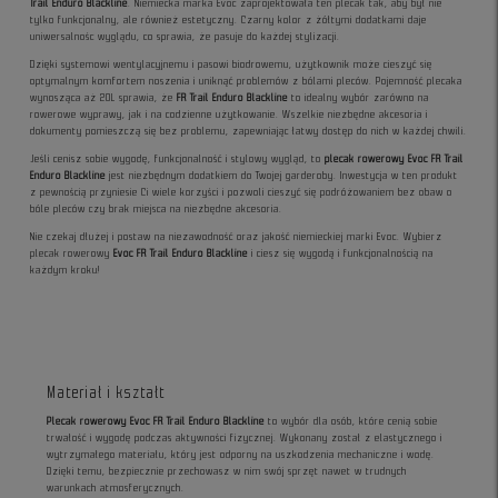
Trail Enduro Blackline
. Niemiecka marka Evoc zaprojektowała ten plecak tak, aby był nie
tylko funkcjonalny, ale również estetyczny. Czarny kolor z żółtymi dodatkami daje
uniwersalnośc wyglądu, co sprawia, że pasuje do każdej stylizacji.
Dzięki systemowi wentylacyjnemu i pasowi biodrowemu, użytkownik może cieszyć się
optymalnym komfortem noszenia i uniknąć problemów z bólami pleców. Pojemność plecaka
wynosząca aż 20L sprawia, że
FR Trail Enduro Blackline
to idealny wybór zarówno na
rowerowe wyprawy, jak i na codzienne użytkowanie. Wszelkie niezbędne akcesoria i
dokumenty pomieszczą się bez problemu, zapewniając łatwy dostęp do nich w każdej chwili.
Jeśli cenisz sobie wygodę, funkcjonalność i stylowy wygląd, to
plecak rowerowy Evoc FR Trail
Enduro Blackline
jest niezbędnym dodatkiem do Twojej garderoby. Inwestycja w ten produkt
z pewnością przyniesie Ci wiele korzyści i pozwoli cieszyć się podróżowaniem bez obaw o
bóle pleców czy brak miejsca na niezbędne akcesoria.
Nie czekaj dłużej i postaw na niezawodność oraz jakość niemieckiej marki Evoc. Wybierz
plecak rowerowy
Evoc FR Trail Enduro Blackline
i ciesz się wygodą i funkcjonalnością na
każdym kroku!
Materiał i kształt
Plecak rowerowy Evoc FR Trail Enduro Blackline
to wybór dla osób, które cenią sobie
trwałość i wygodę podczas aktywności fizycznej. Wykonany został z elastycznego i
wytrzymałego materiału, który jest odporny na uszkodzenia mechaniczne i wodę.
Dzięki temu, bezpiecznie przechowasz w nim swój sprzęt nawet w trudnych
warunkach atmosferycznych.