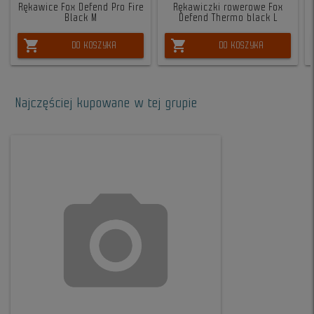
Rękawice Fox Defend Pro Fire
Rękawiczki rowerowe Fox
Black M
Defend Thermo black L
shopping_cart
shopping_cart
DO KOSZYKA
DO KOSZYKA
Najczęściej kupowane w tej grupie