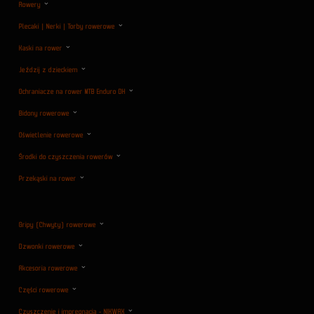
Rowery
Plecaki | Nerki | Torby rowerowe
Kaski na rower
Jeździj z dzieckiem
Ochraniacze na rower MTB Enduro DH
Bidony rowerowe
Oświetlenie rowerowe
Środki do czyszczenia rowerów
Przekąski na rower
Gripy (Chwyty) rowerowe
Dzwonki rowerowe
Akcesoria rowerowe
Części rowerowe
Czyszczenie i impregnacja - NIKWAX