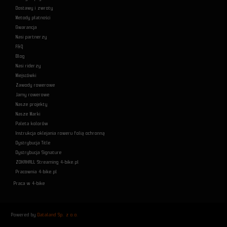
Dostawy i zwroty
Metody płatności
Gwarancja
Nasi partnerzy
F&Q
Blog
Nasi riderzy
Miejscówki
Zawody rowerowe
Jamy rowerowe
Nasze projekty
Nasze Marki
Paleta kolorów
Instrukcja oklejania roweru folią ochronną
Dystrybucja Title
Dystrybucja Signature
ZOKAHALL Streaming 4-bike.pl
Pracownia 4-bike.pl
Praca w 4-bike
Powered by
Dataland Sp. z o.o.