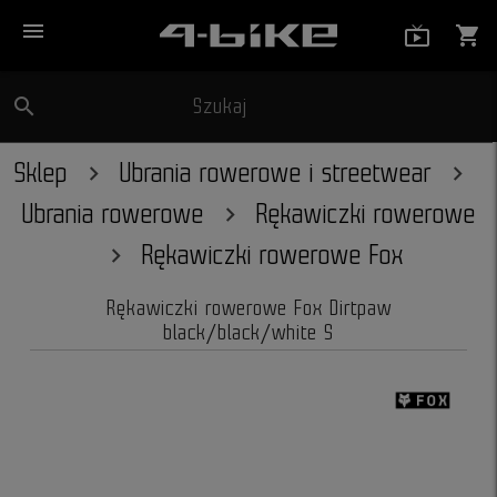
menu
live_tv_
shopping_cart
search
Szukaj
close
Sklep
Ubrania rowerowe i streetwear
Ubrania rowerowe
Rękawiczki rowerowe
Rękawiczki rowerowe Fox
Rękawiczki rowerowe Fox Dirtpaw
black/black/white S