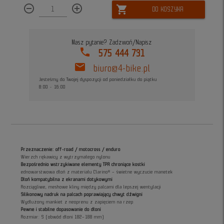
remove_circle_outline
add_circle_outline
shopping_cart
DO KOSZYKA
Masz pytanie? Zadzwoń/Napisz
phone
575 444 731
mail
biuro@4-bike.pl
Jesteśmy do Twojej dyspozycji od poniedziałku do piątku
8:00 - 16:00
Przeznaczenie: off-road / motocross / enduro
Wierzch rękawicy z wytrzymałego nylonu
Bezpośrednio wstrzykiwane elementy TPR chroniące kostki
ednowarstwowa dłoń z materiału Clarino® – świetne wyczucie manetek
Dłoń kompatybilna z ekranami dotykowymi
Rozciągliwe, meshowe kliny między palcami dla lepszej wentylacji
Silikonowy nadruk na palcach poprawiający chwyt dźwigni
Wydłużony mankiet z neoprenu z zapięciem na rzep
Pewne i stabilne dopasowanie do dłoni
Rozmiar: S (obwód dłoni 182–188 mm)