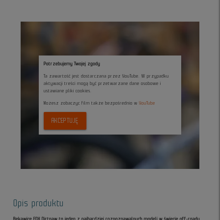
Potrzebujemy Twojej zgody
Ta zawartość jest dostarczana przez YouTube. W przypadku
aktywacji treści mogą być przetwarzane dane osobowe i
ustawiane pliki cookies.
Możesz zobaczyc film także bezpośrednio w
YouTube
AKCEPTUJĘ
Opis produktu
Rękawice FOX Dirtpaw to jeden z najbardziej rozpoznawalnych modeli w świecie off-roadu.