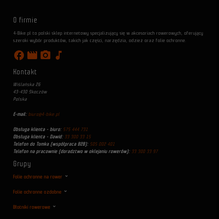
O firmie
4-Bike.pl to polski sklep internetowy specjalizujący się w akcesoriach rowerowych, oferujący
szeroki wybór produktów, takich jak części, narzędzia, odzież oraz folie ochronne.
facebook
movie
photo_camera
music_note
Kontakt
Wiślańska 26
43-430 Skoczów
Polska
E-mail:
biuro@4-bike.pl
Obsługa klienta - biuro:
575 444 731
Obsługa klienta - Dawid:
33 300 33 15
Telefon do Tomka (współpraca B2B):
505 002 401
Telefon na pracownie (doradztwo w oklejaniu rowerów):
33 300 33 97
Grupy
Folie ochronne na rower
Folie ochronne ozdobne
Błotniki rowerowe