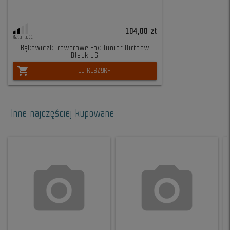
104,00 zł
Mała ilość
Rękawiczki rowerowe Fox Junior Dirtpaw
Black YS
shopping_cart
DO KOSZYKA
Inne najczęściej kupowane