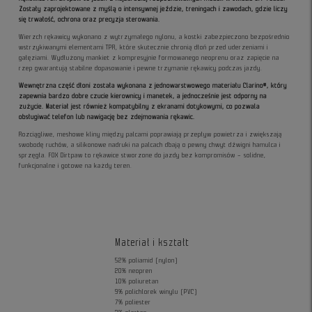
Zostały zaprojektowane z myślą o intensywnej jeździe, treningach i zawodach, gdzie liczy
się trwałość, ochrona oraz precyzja sterowania.
Wierzch rękawicy wykonano z wytrzymałego nylonu, a kostki zabezpieczono bezpośrednio
wstrzykiwanymi elementami TPR, które skutecznie chronią dłoń przed uderzeniami i
gałęziami. Wydłużony mankiet z kompresyjnie formowanego neoprenu oraz zapięcie na
rzep gwarantują stabilne dopasowanie i pewne trzymanie rękawicy podczas jazdy.
Wewnętrzna część dłoni została wykonana z jednowarstwowego materiału Clarino®, który
zapewnia bardzo dobre czucie kierownicy i manetek, a jednocześnie jest odporny na
zużycie. Materiał jest również kompatybilny z ekranami dotykowymi, co pozwala
obsługiwać telefon lub nawigację bez zdejmowania rękawic.
Rozciągliwe, meshowe kliny między palcami poprawiają przepływ powietrza i zwiększają
swobodę ruchów, a silikonowe nadruki na palcach dbają o pewny chwyt dźwigni hamulca i
sprzęgła. FOX Dirtpaw to rękawice stworzone do jazdy bez kompromisów – solidne,
funkcjonalne i gotowe na każdy teren.
Materiał i kształt
52% poliamid (nylon)
20% neopren
10% poliuretan
9% polichlorek winylu (PVC)
7% poliester