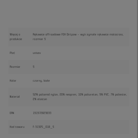
Więcej o
Rękawice offroadowe FOX Dirtpaw – wytrzymałe rękawice motocross,
produkcie
rozmiar S
Płeć
unisex
Rozmiar
S
Kolor
czarny, białe
52% poliamid nylon, 20% neopren, 10% poliuretan, 9% PVC, 7% poliester,
Materiał
2% elastan
EAN
191972823633
Kod towaru
F-31325_018_S