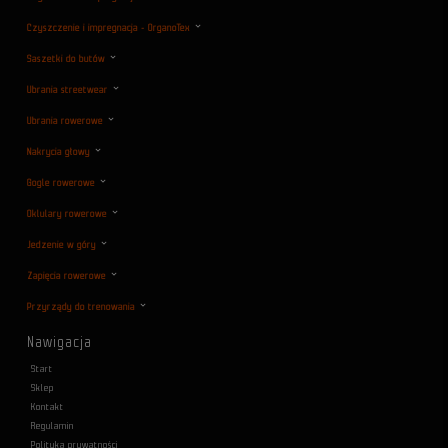
Czyszczenie i impregnacja - OrganoTex
Saszetki do butów
Ubrania streetwear
Ubrania rowerowe
Nakrycia głowy
Gogle rowerowe
Oklulary rowerowe
Jedzenie w góry
Zapięcia rowerowe
Przyrządy do trenowania
Nawigacja
Start
Sklep
Kontakt
Regulamin
Polityka prywatności