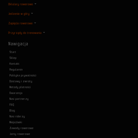
Oklulary rowerowe
Jedzenie w góry
Zapięcia rowerowe
Przyrządy do trenowania
Nawigacja
Start
Sklep
Kontakt
Regulamin
Polityka prywatności
Dostawy i zwroty
Metody płatności
Gwarancja
Nasi partnerzy
F&Q
Blog
Nasi riderzy
Miejscówki
Zawody rowerowe
Jamy rowerowe