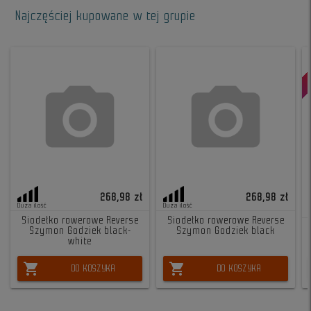
Najczęściej kupowane w tej grupie
268,98 zł
268,98 zł
Duża ilość
Duża ilość
Siodełko rowerowe Reverse
Siodełko rowerowe Reverse
Szymon Godziek black-
Szymon Godziek black
white
shopping_cart
shopping_cart
DO KOSZYKA
DO KOSZYKA