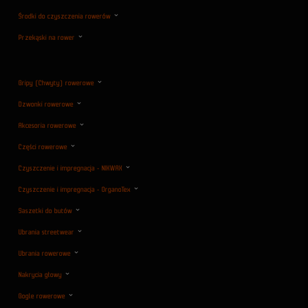
Środki do czyszczenia rowerów
Przekąski na rower
Gripy (Chwyty) rowerowe
Dzwonki rowerowe
Akcesoria rowerowe
Części rowerowe
Czyszczenie i impregnacja - NIKWAX
Czyszczenie i impregnacja - OrganoTex
Saszetki do butów
Ubrania streetwear
Ubrania rowerowe
Nakrycia głowy
Gogle rowerowe