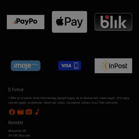
O firmie
4-Bike.pl to polski sklep internetowy specjalizujący się w akcesoriach rowerowych, oferujący
szeroki wybór produktów, takich jak części, narzędzia, odzież oraz folie ochronne.
facebook
movie
photo_camera
music_note
Kontakt
Wiślańska 26
43-430 Skoczów