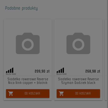
Podobne produkty
209,90 zł
268,98 zł
Duża ilość
Duża ilość
Siodełko rowerowe Reverse
Siodełko rowerowe Reverse
Nico Vink copper + błotnik
Szymon Godziek black
shopping_cart
shopping_cart
DO KOSZYKA
DO KOSZYKA