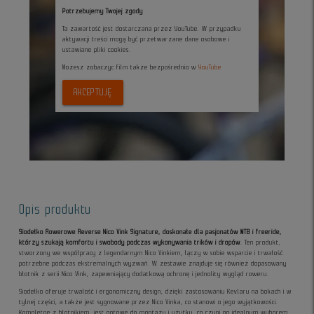
Potrzebujemy Twojej zgody
Ta zawartość jest dostarczana przez YouTube. W przypadku
aktywacji treści mogą być przetwarzane dane osobowe i
ustawiane pliki cookies.
Możesz zobaczyc film także bezpośrednio w
YouTube
AKCEPTUJĘ
Opis produktu
Siodełko Rowerowe Reverse Nico Vink Signature, doskonałe dla pasjonatów MTB i freeride,
którzy szukają komfortu i swobody podczas wykonywania trików i dropów
. Ten produkt,
stworzony we współpracy z legendarnym Nico Vinkiem, łączy w sobie wsparcie i trwałość
potrzebne podczas ekstremalnych wyzwań. W zestawie znajduje się również dopasowany
błotnik z serii Nico Vink, zapewniający dodatkową ochronę i jednolity wygląd roweru.
Siodełko oferuje trwałość i ergonomiczny design, dzięki zastosowaniu Kevlaru na bokach i w
tylnej części, a także jest sygnowane przez Nico Vinka, co stanowi o jego wyjątkowości.
Kompletne z błotnikiem, jest gotowe do montażu i użytku, co czyni go idealnym wyborem