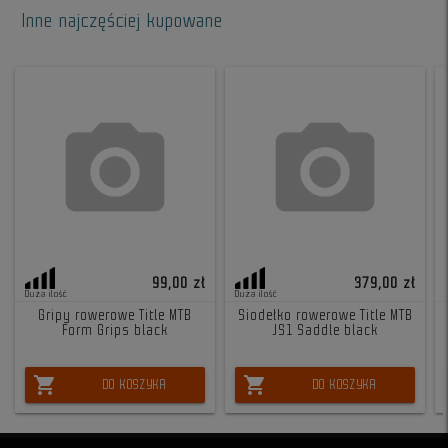
Inne najczęściej kupowane
99,00 zł
379,00 zł
Duża ilość
Duża ilość
Gripy rowerowe Title MTB
Siodełko rowerowe Title MTB
Form Grips black
JS1 Saddle black
shopping_cart
shopping_cart
DO KOSZYKA
DO KOSZYKA