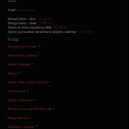
Polska
E-mail:
biuro@4-bike.pl
Obsługa klienta - biuro:
575 444 731
Obsługa klienta - Dawid:
33 300 33 15
Telefon do Tomka (współpraca B2B):
505 002 401
Telefon na pracownie (doradztwo w oklejaniu rowerów):
33 300 33 97
Grupy
Folie ochronne na rower
Folie ochronne ozdobne
Błotniki rowerowe
Rowery
Plecaki | Nerki | Torby rowerowe
Kaski na rower
Jeździj z dzieckiem
Ochraniacze na rower MTB Enduro DH
Bidony rowerowe
Oświetlenie rowerowe