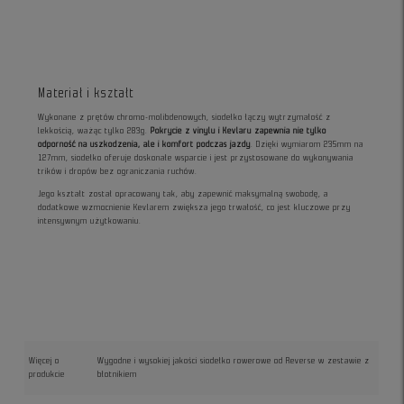
Materiał i kształt
Wykonane z prętów chromo-molibdenowych, siodełko łączy wytrzymałość z
lekkością, ważąc tylko 283g.
Pokrycie z vinylu i Kevlaru zapewnia nie tylko
odporność na uszkodzenia, ale i komfort podczas jazdy
. Dzięki wymiarom 235mm na
127mm, siodełko oferuje doskonałe wsparcie i jest przystosowane do wykonywania
trików i dropów bez ograniczania ruchów.
Jego kształt został opracowany tak, aby zapewnić maksymalną swobodę, a
dodatkowe wzmocnienie Kevlarem zwiększa jego trwałość, co jest kluczowe przy
intensywnym użytkowaniu.
Więcej o
Wygodne i wysokiej jakości siodełko rowerowe od Reverse w zestawie z
produkcie
błotnikiem