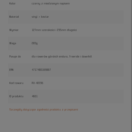
Kolor
czarny z miedzianym napisem
Materiał
vinyl + kevlar
Wymiar
127mm szerokości i 235mm długości
Waga
283g
Pasuje do
dla rowerów górskich enduro, freeride i downhill
EAN
4717480169887
Kod towaru
RV-40336
ID produktu
4601
Szczegóły dotyczące zgodności produktu z przepisami