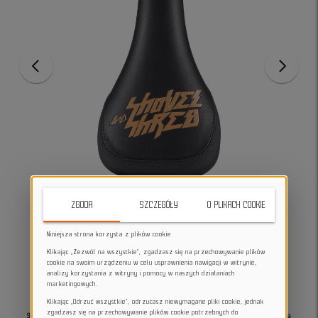
ZGODA
SZCZEGÓŁY
O PLIKACH COOKIE
Niniejsza strona korzysta z plików cookie
Klikając „Zezwól na wszystkie”, zgadzasz się na przechowywanie plików
cookie na swoim urządzeniu w celu usprawnienia nawigacji w witrynie,
analizy korzystania z witryny i pomocy w naszych działaniach
marketingowych.
Klikając „Odrzuć wszystkie”, odrzucasz niewymagane pliki cookie, jednak
zgadzasz się na przechowywanie plików cookie potrzebnych do
Siodełko Rowerowe Reverse Nico Vink Signature z krótkim błotnikiem MTB, idealne dla