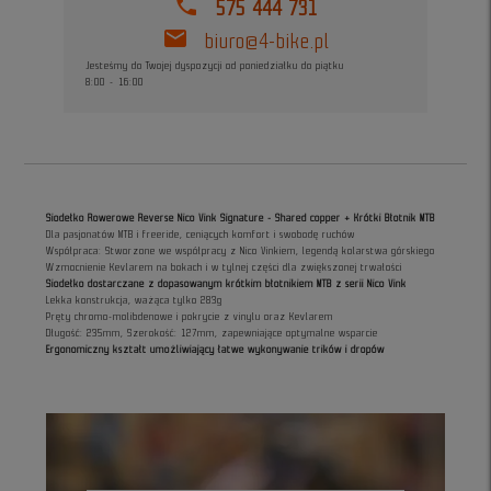
phone
575 444 731
mail
biuro@4-bike.pl
Jesteśmy do Twojej dyspozycji od poniedziałku do piątku
8:00 - 16:00
Siodełko Rowerowe Reverse Nico Vink Signature - Shared copper + Krótki Błotnik MTB
Dla pasjonatów MTB i freeride, ceniących komfort i swobodę ruchów
Współpraca: Stworzone we współpracy z Nico Vinkiem, legendą kolarstwa górskiego
Wzmocnienie Kevlarem na bokach i w tylnej części dla zwiększonej trwałości
Siodełko dostarczane z dopasowanym krótkim błotnikiem MTB z serii Nico Vink
Lekka konstrukcja, ważąca tylko 283g
Pręty chromo-molibdenowe i pokrycie z vinylu oraz Kevlarem
Długość: 235mm, Szerokość: 127mm, zapewniające optymalne wsparcie
Ergonomiczny kształt umożliwiający łatwe wykonywanie trików i dropów