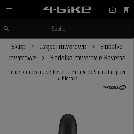
menu
live_tv_
shopping_cart
search
Szukaj
close
Sklep
Części rowerowe
Siodełka
rowerowe
Siodełka rowerowe Reverse
Siodełko rowerowe Reverse Nico Vink Shared copper
+ błotnik