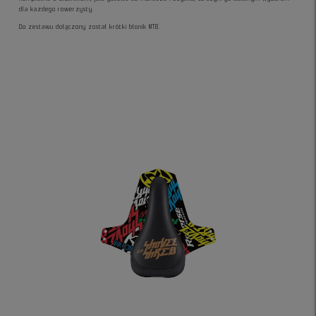
dla każdego rowerzysty.
Do zestawu dołączony został krótki błonik MTB.