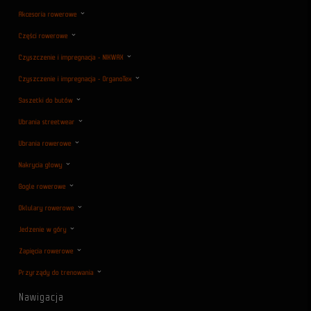
Akcesoria rowerowe
Części rowerowe
Czyszczenie i impregnacja - NIKWAX
Czyszczenie i impregnacja - OrganoTex
Saszetki do butów
Ubrania streetwear
Ubrania rowerowe
Nakrycia głowy
Gogle rowerowe
Oklulary rowerowe
Jedzenie w góry
Zapięcia rowerowe
Przyrządy do trenowania
Nawigacja