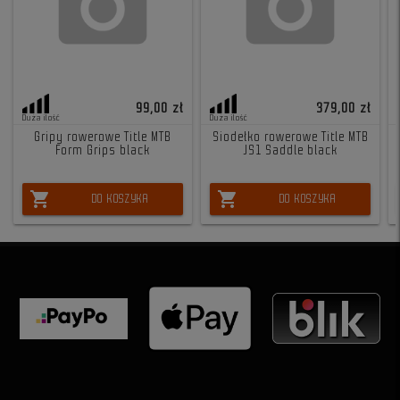
99,00 zł
379,00 zł
Duża ilość
Duża ilość
Gripy rowerowe Title MTB
Siodełko rowerowe Title MTB
Form Grips black
JS1 Saddle black
shopping_cart
shopping_cart
DO KOSZYKA
DO KOSZYKA