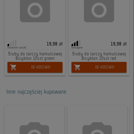
19,98 zł
19,98 zł
Ostatnie sztuki
Dostępne
Śruby do tarczy hamulcowej
Śruby do tarczy hamulcowej
Bicyklon 12szt green
Bicyklon 12szt red
shopping_cart
shopping_cart
DO KOSZYKA
DO KOSZYKA
Inne najczęściej kupowane