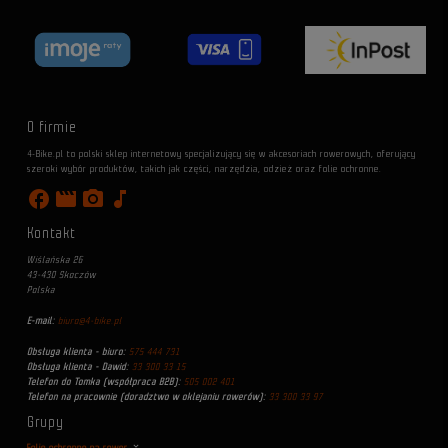
O firmie
4-Bike.pl to polski sklep internetowy specjalizujący się w akcesoriach rowerowych, oferujący
szeroki wybór produktów, takich jak części, narzędzia, odzież oraz folie ochronne.
facebook
movie
photo_camera
music_note
Kontakt
Wiślańska 26
43-430 Skoczów
Polska
E-mail:
biuro@4-bike.pl
Obsługa klienta - biuro:
575 444 731
Obsługa klienta - Dawid:
33 300 33 15
Telefon do Tomka (współpraca B2B):
505 002 401
Telefon na pracownie (doradztwo w oklejaniu rowerów):
33 300 33 97
Grupy