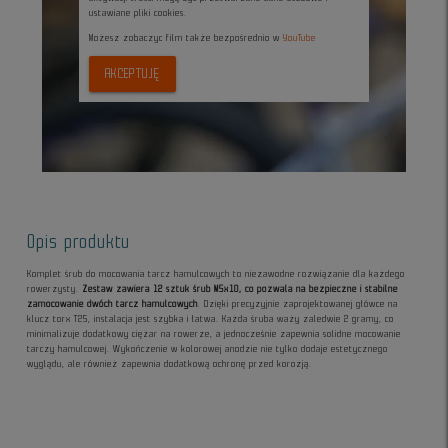
ustawiane pliki cookies.
Możesz zobaczyc film także bezpośrednio w
YouTube
AKCEPTUJĘ
Opis produktu
Komplet śrub do mocowania tarcz hamulcowych to niezawodne rozwiązanie dla każdego
rowerzysty.
Zestaw zawiera 12 sztuk śrub M5x10, co pozwala na bezpieczne i stabilne
zamocowanie dwóch tarcz hamulcowych
. Dzięki precyzyjnie zaprojektowanej główce na
klucz torx T25, instalacja jest szybka i łatwa. Każda śruba waży zaledwie 2 gramy, co
minimalizuje dodatkowy ciężar na rowerze, a jednocześnie zapewnia solidne mocowanie
tarczy hamulcowej. Wykończenie w kolorowej anodzie nie tylko dodaje estetycznego
wyglądu, ale również zapewnia dodatkową ochronę przed korozją.