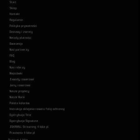
Start
Sklep
Kontakt
Regulamin
Polityka prywatności
Dostawy i zwroty
Metody płatności
Gwarancja
Nasi partnerzy
F&Q
Blog
Nasi riderzy
Miejscówki
Zawody rowerowe
Jamy rowerowe
Nasze projekty
Nasze Marki
Paleta kolorów
Instrukcja oklejania roweru folią ochronną
Dystrybucja Title
Dystrybucja Signature
ZOKAHALL Streaming 4-bike.pl
Pracownia 4-bike.pl