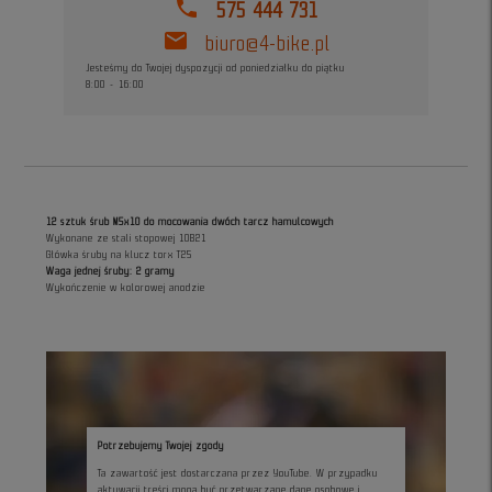
phone
575 444 731
mail
biuro@4-bike.pl
Jesteśmy do Twojej dyspozycji od poniedziałku do piątku
8:00 - 16:00
12 sztuk śrub M5x10 do mocowania dwóch tarcz hamulcowych
Wykonane ze stali stopowej 10B21
Główka śruby na klucz torx T25
Waga jednej śruby: 2 gramy
Wykończenie w kolorowej anodzie
Potrzebujemy Twojej zgody
Ta zawartość jest dostarczana przez YouTube. W przypadku
aktywacji treści mogą być przetwarzane dane osobowe i