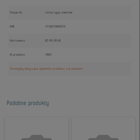
Pasuje do
różne typy rowerów
EAN
4716873669072
Kod towaru
BC-RS-00-BL
ID produktu
4909
Szczegóły dotyczące zgodności produktu z przepisami
Podobne produkty