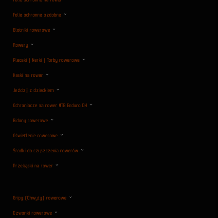
Folie ochronne na rower
Folie ochronne ozdobne
Błotniki rowerowe
Rowery
Plecaki | Nerki | Torby rowerowe
Kaski na rower
Jeździj z dzieckiem
Ochraniacze na rower MTB Enduro DH
Bidony rowerowe
Oświetlenie rowerowe
Środki do czyszczenia rowerów
Przekąski na rower
Gripy (Chwyty) rowerowe
Dzwonki rowerowe