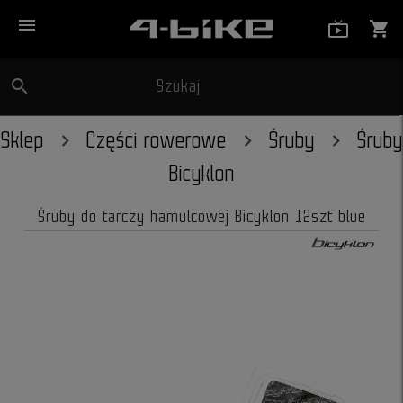
menu
live_tv_
shopping_cart
search
Szukaj
close
Sklep
Części rowerowe
Śruby
Śruby
Bicyklon
Śruby do tarczy hamulcowej Bicyklon 12szt blue