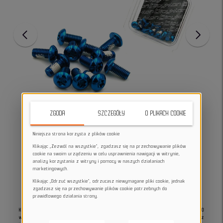
ZGODA
SZCZEGÓŁY
O PLIKACH COOKIE
Niniejsza strona korzysta z plików cookie
Klikając „Zezwól na wszystkie”, zgadzasz się na przechowywanie plików
cookie na swoim urządzeniu w celu usprawnienia nawigacji w witrynie,
analizy korzystania z witryny i pomocy w naszych działaniach
marketingowych.
Klikając „Odrzuć wszystkie”, odrzucasz niewymagane pliki cookie, jednak
zgadzasz się na przechowywanie plików cookie potrzebnych do
prawidłowego działania strony.
Komplet śrub do mocowania tarcz hamulcowych to solidne i lekkie śruby M5x10
wykonane ze stali stopowej 10B21, zapewniające bezpieczne mocowanie tarcz