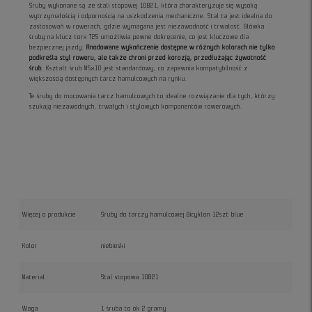
Śruby wykonane są ze stali stopowej 10B21, która charakteryzuje się wysoką
wytrzymałością i odpornością na uszkodzenia mechaniczne. Stal ta jest idealna do
zastosowań w rowerach, gdzie wymagana jest niezawodność i trwałość. Główka
śruby na klucz torx T25 umożliwia pewne dokręcenie, co jest kluczowe dla
bezpiecznej jazdy.
Anodowane wykończenie dostępne w różnych kolorach nie tylko
podkreśla styl roweru, ale także chroni przed korozją, przedłużając żywotność
śrub
. Kształt śrub M5x10 jest standardowy, co zapewnia kompatybilność z
większością dostępnych tarcz hamulcowych na rynku.
Te śruby do mocowania tarcz hamulcowych to idealne rozwiązanie dla tych, którzy
szukają niezawodnych, trwałych i stylowych komponentów rowerowych.
Więcej o produkcie
Śruby do tarczy hamulcowej Bicyklon 12szt blue
Kolor
niebieski
Materiał
Stal stopowa 10B21
Waga
1 śruba to ok 2 gramy