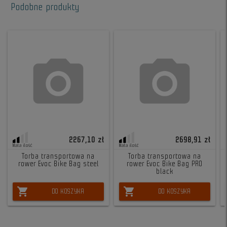
Podobne produkty
2267,10 zł
2698,91 zł
Mała ilość
Mała ilość
Torba transportowa na
Torba transportowa na
rower Evoc Bike Bag steel
rower Evoc Bike Bag PRO
black
shopping_cart
shopping_cart
DO KOSZYKA
DO KOSZYKA