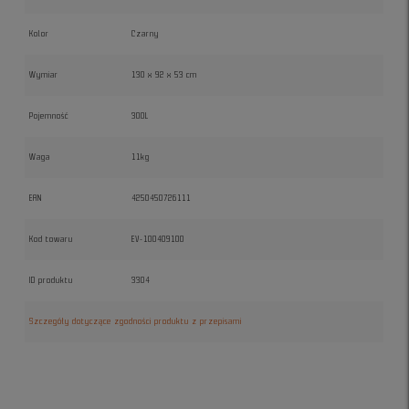
Kolor
Czarny
Wymiar
130 x 92 x 53 cm
Pojemność
300L
Waga
11kg
EAN
4250450726111
Kod towaru
EV-100409100
ID produktu
3304
Szczegóły dotyczące zgodności produktu z przepisami