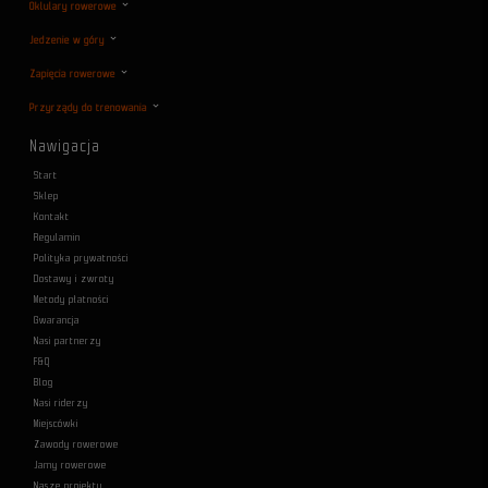
Oklulary rowerowe
Jedzenie w góry
Zapięcia rowerowe
Przyrządy do trenowania
Nawigacja
Start
Sklep
Kontakt
Regulamin
Polityka prywatności
Dostawy i zwroty
Metody płatności
Gwarancja
Nasi partnerzy
F&Q
Blog
Nasi riderzy
Miejscówki
Zawody rowerowe
Jamy rowerowe
Nasze projekty