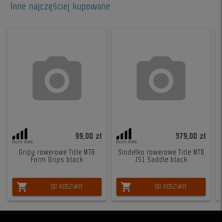
Inne najczęściej kupowane
99,00 zł
379,00 zł
Duża ilość
Duża ilość
Gripy rowerowe Title MTB
Siodełko rowerowe Title MTB
Form Grips black
JS1 Saddle black
shopping_cart
shopping_cart
DO KOSZYKA
DO KOSZYKA