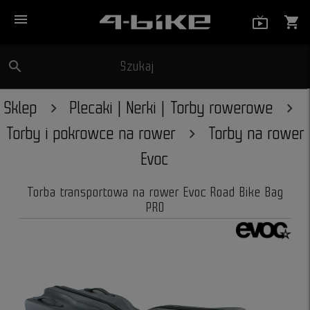
menu
live_tv_
shopping_cart
search
Szukaj
close
Sklep
Plecaki | Nerki | Torby rowerowe
Torby i pokrowce na rower
Torby na rower
Evoc
Torba transportowa na rower Evoc Road Bike Bag
PRO