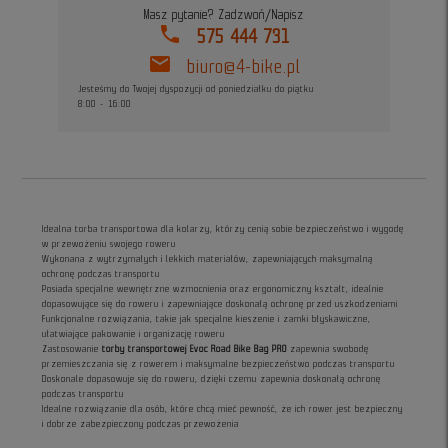
Masz pytanie? Zadzwoń/Napisz
phone
575 444 731
mail
biuro@4-bike.pl
Jesteśmy do Twojej dyspozycji od poniedziałku do piątku
8:00 - 16:00
Idealna torba transportowa dla kolarzy, którzy cenią sobie bezpieczeństwo i wygodę
w przewożeniu swojego roweru
Wykonana z wytrzymałych i lekkich materiałów, zapewniających maksymalną
ochronę podczas transportu
Posiada specjalne wewnętrzne wzmocnienia oraz ergonomiczny kształt, idealnie
dopasowujące się do roweru i zapewniające doskonałą ochronę przed uszkodzeniami
Funkcjonalne rozwiązania, takie jak specjalne kieszenie i zamki błyskawiczne,
ułatwiające pakowanie i organizację roweru
Zastosowanie
torby transportowej Evoc Road Bike Bag PRO
zapewnia swobodę
przemieszczania się z rowerem i maksymalne bezpieczeństwo podczas transportu
Doskonale dopasowuje się do roweru, dzięki czemu zapewnia doskonałą ochronę
podczas transportu
Idealne rozwiązanie dla osób, które chcą mieć pewność, że ich rower jest bezpieczny
i dobrze zabezpieczony podczas przewożenia