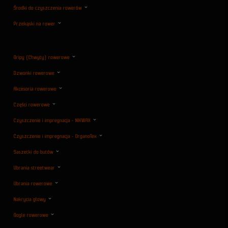
Środki do czyszczenia rowerów
Przekąski na rower
Gripy (Chwyty) rowerowe
Dzwonki rowerowe
Akcesoria rowerowe
Części rowerowe
Czyszczenie i impregnacja - NIKWAX
Czyszczenie i impregnacja - OrganoTex
Saszetki do butów
Ubrania streetwear
Ubrania rowerowe
Nakrycia głowy
Gogle rowerowe