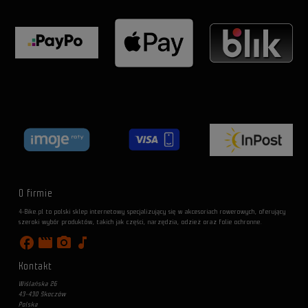
O firmie
4-Bike.pl to polski sklep internetowy specjalizujący się w akcesoriach rowerowych, oferujący
szeroki wybór produktów, takich jak części, narzędzia, odzież oraz folie ochronne.
facebook
movie
photo_camera
music_note
Kontakt
Wiślańska 26
43-430 Skoczów
Polska