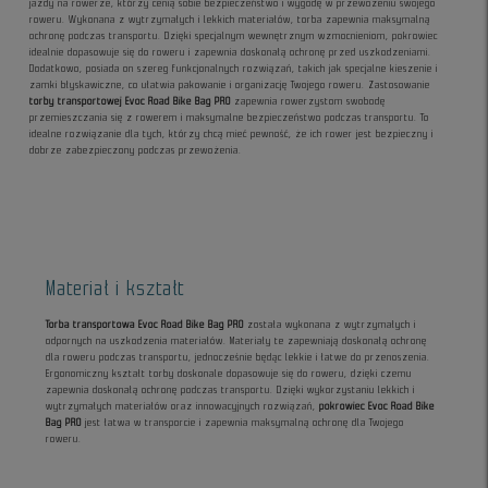
jazdy na rowerze, którzy cenią sobie bezpieczeństwo i wygodę w przewożeniu swojego
roweru. Wykonana z wytrzymałych i lekkich materiałów, torba zapewnia maksymalną
ochronę podczas transportu. Dzięki specjalnym wewnętrznym wzmocnieniom, pokrowiec
idealnie dopasowuje się do roweru i zapewnia doskonałą ochronę przed uszkodzeniami.
Dodatkowo, posiada on szereg funkcjonalnych rozwiązań, takich jak specjalne kieszenie i
zamki błyskawiczne, co ułatwia pakowanie i organizację Twojego roweru. Zastosowanie
torby transportowej Evoc Road Bike Bag PRO
zapewnia rowerzystom swobodę
przemieszczania się z rowerem i maksymalne bezpieczeństwo podczas transportu. To
idealne rozwiązanie dla tych, którzy chcą mieć pewność, że ich rower jest bezpieczny i
dobrze zabezpieczony podczas przewożenia.
Materiał i kształt
Torba transportowa Evoc Road Bike Bag PRO
została wykonana z wytrzymałych i
odpornych na uszkodzenia materiałów. Materiały te zapewniają doskonałą ochronę
dla roweru podczas transportu, jednocześnie będąc lekkie i łatwe do przenoszenia.
Ergonomiczny kształt torby doskonale dopasowuje się do roweru, dzięki czemu
zapewnia doskonałą ochronę podczas transportu. Dzięki wykorzystaniu lekkich i
wytrzymałych materiałów oraz innowacyjnych rozwiązań,
pokrowiec Evoc Road Bike
Bag PRO
jest łatwa w transporcie i zapewnia maksymalną ochronę dla Twojego
roweru.