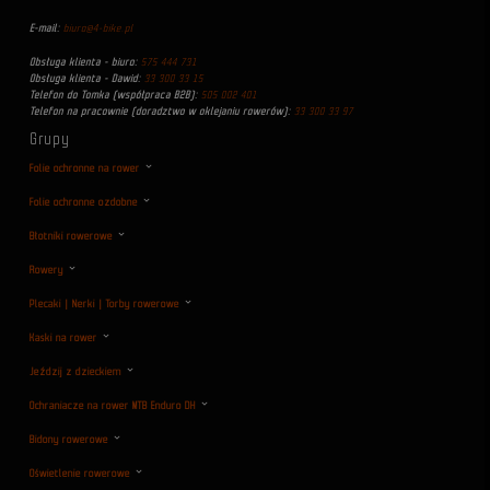
E-mail:
biuro@4-bike.pl
Obsługa klienta - biuro:
575 444 731
Obsługa klienta - Dawid:
33 300 33 15
Telefon do Tomka (współpraca B2B):
505 002 401
Telefon na pracownie (doradztwo w oklejaniu rowerów):
33 300 33 97
Grupy
Folie ochronne na rower
Folie ochronne ozdobne
Błotniki rowerowe
Rowery
Plecaki | Nerki | Torby rowerowe
Kaski na rower
Jeździj z dzieckiem
Ochraniacze na rower MTB Enduro DH
Bidony rowerowe
Oświetlenie rowerowe