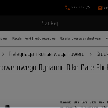
phone
mail
575 444 731
biu
Szukaj
 rower
Plecaki | Nerki | Torby rowerowe
Ubrania rowerowe i streetwear
R
Pielęgnacja i konserwacja roweru
Środ
rowerowego Dynamic Bike Care Slic
Dynamic Bike Care Slick Wax 
rowerowych, zapewniający cic