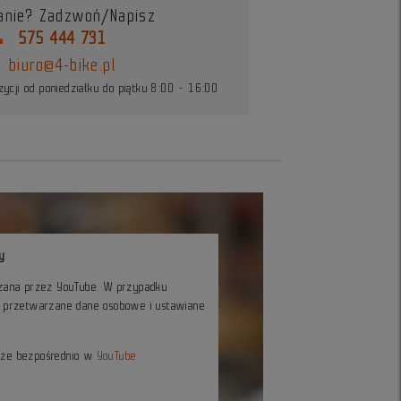
anie? Zadzwoń/Napisz
ne
575 444 731
biuro@4-bike.pl
ycji od poniedziałku do piątku 8:00 - 16:00
y
czana przez YouTube. W przypadku
ć przetwarzane dane osobowe i ustawiane
kże bezpośrednio w
YouTube