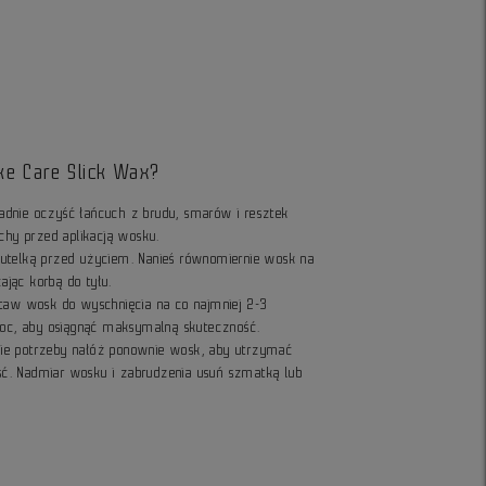
ke Care Slick Wax?
adnie oczyść łańcuch z brudu, smarów i resztek
suchy przed aplikacją wosku.
butelką przed użyciem. Nanieś równomiernie wosk na
ając korbą do tyłu.
ostaw wosk do wyschnięcia na co najmniej 2-3
ą noc, aby osiągnąć maksymalną skuteczność.
zie potrzeby nałóż ponownie wosk, aby utrzymać
ść. Nadmiar wosku i zabrudzenia usuń szmatką lub