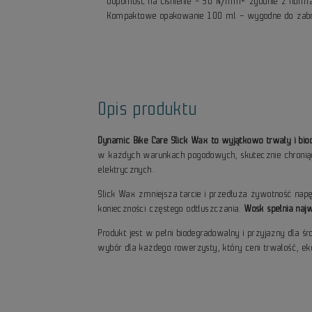
Odporność na ciśnienie – 50 N/mm² zgodnie z normą
Kompaktowe opakowanie 100 ml – wygodne do zabra
Opis produktu
Dynamic Bike Care Slick Wax to wyjątkowo trwały i b
w każdych warunkach pogodowych, skutecznie chroniąc
elektrycznych.
Slick Wax zmniejsza tarcie i przedłuża żywotność nap
konieczności częstego odtłuszczania.
Wosk spełnia naj
Produkt jest w pełni biodegradowalny i przyjazny dla
wybór dla każdego rowerzysty, który ceni trwałość, ek