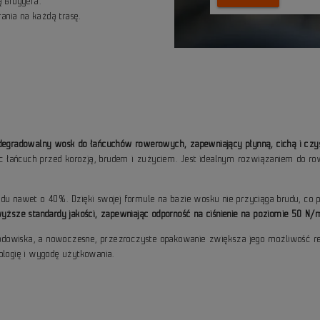
 Bruggera.
nia na każdą trasę.
iodegradowalny wosk do łańcuchów rowerowych, zapewniający płynną, cichą i cz
 łańcuch przed korozją, brudem i zużyciem. Jest idealnym rozwiązaniem do r
ędu nawet o 40%. Dzięki swojej formule na bazie wosku nie przyciąga brudu, co
wyższe standardy jakości, zapewniając odporność na ciśnienie na poziomie 50 N
 środowiska, a nowoczesne, przezroczyste opakowanie zwiększa jego możliwość r
ologię i wygodę użytkowania.