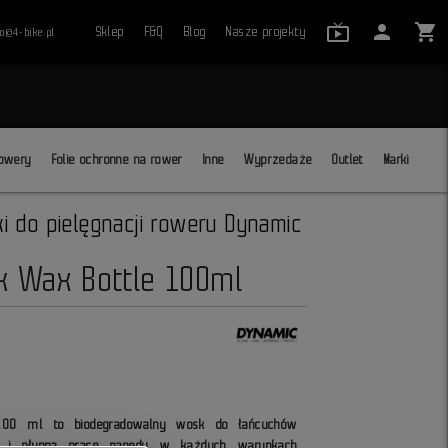
live_tv_24
person
shopping_cart
Sklep
F&Q
Blog
Nasze projekty
ro@4-bike.pl
close
owery
Folie ochronne na rower
Inne
Wyprzedaże
Outlet
Marki
ki do pielęgnacji roweru Dynamic
k Wax Bottle 100ml
100 ml to biodegradowalny wosk do łańcuchów
hą i płynną pracę napędu w każdych warunkach