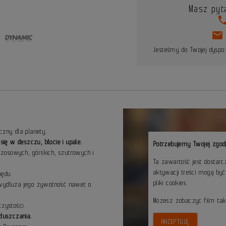
Masz pyt
pho
mail
Jesteśmy do Twojej dyspoz
czny dla planety.
ę w deszczu, błocie i upale.
Potrzebujemy Twojej zgod
zosowych, górskich, szutrowych i
Ta zawartość jest dostar
aktywacji treści mogą by
pędu.
pliki cookies.
 wydłuża jego żywotność nawet o
Możesz zobaczyc film ta
zystości.
tłuszczania.
AKCEPTUJĘ