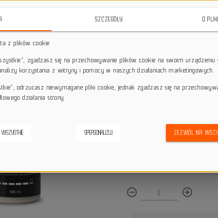
pogodowych
. Chroni łańcuch prz
żywotność nawet o 40%.
A
SZCZEGÓŁY
O PLI
star_border
star_border
star_border
star_border
star_border
sta z plików cookie
wszystkie”, zgadzasz się na przechowywanie plików cookie na swoim urządzeniu 
 analizy korzystania z witryny i pomocy w naszych działaniach marketingowych.
Darmowa dostawa przy z
local_shipping
Dotyczy wysyłki na terenie P
stkie”, odrzucasz niewymagane pliki cookie, jednak zgadzasz się na przechowyw
keyboard_return
14 dni na odstąpienie od
łowego działania strony.
credit_score
Wygodne płatności
 WSZYSTKIE
SPERSONALIZUJ
ZEZWÓL NA WSZY
Dostępna ilość:
remove_circle_outline
add_circle_outline