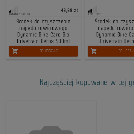
49,99 zł
Ostatnie sztuki
Mała ilość
Środek do czyszczenia
Środek do czysz
napędu rowerowego
napędu rower
Dynamic Bike Care Bio
Dynamic Bike Ca
Drivetrain Detox 500ml
Drivetrain Det
shopping_cart
shopping_cart
DO KOSZYKA
DO KOSZY
Najczęściej kupowane w tej g