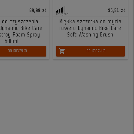
89,99 zł
36,51 zł
Dostępne
a do czyszczenia
Miękka szczotka do mycia
Dynamic Bike Care
roweru Dynamic Bike Care
estroy Foam Spray
Soft Washing Brush
600ml
shopping_cart
DO KOSZYKA
DO KOSZYKA