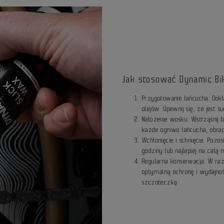
Jak stosować Dynamic Bi
Przygotowanie łańcucha: Dokł
olejów. Upewnij się, że jest 
Nałożenie wosku: Wstrząśnij 
każde ogniwo łańcucha, obrac
Wchłonięcie i schnięcie: Poz
godziny lub najlepiej na cał
Regularna konserwacja: W ra
optymalną ochronę i wydajno
szczoteczką.