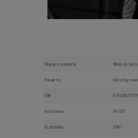
Więcej o produkcie
Wosk do łańcu
Pasuje do
łańcuchy row
EAN
8720387297
Kod towaru
DY-005
ID produktu
5987