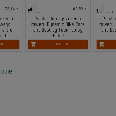
72,14 zł
43,83 zł
Mała ilość
Ostatnie sztuki
czenia
Pianka do czyszczenia
Piank
owego
roweru Dynamic Bike Care
roweru 
re Bio
Dirt Destroy Foam Spray
Dirt D
ox 1L
400ml
shopping_cart
shopping_cart
KA
DO KOSZYKA
rupie