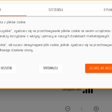
widoczność na drodze dzięki prz
100 lumenów
. Wykorzystując inn
A
SZCZEGÓŁY
O PLI
trybów świecenia, gwarantuj
oświetleniowych.
sta z plików cookie
star_border
star_border
star_border
star_border
star_border
wszystkie”, zgadzasz się na przechowywanie plików cookie na swoim urządzeniu 
 analizy korzystania z witryny i pomocy w naszych działaniach marketingowych.
stkie”, odrzucasz niewymagane pliki cookie, jednak zgadzasz się na przechowyw
Darmowa dostawa przy z
local_shipping
łowego działania strony.
Dotyczy wysyłki na terenie P
keyboard_return
14 dni na odstąpienie od
 WSZYSTKIE
SPERSONALIZUJ
ZEZWÓL NA WSZY
credit_score
Wygodne płatności
Dostępna ilość:
remove_circle_outline
add_circle_outline