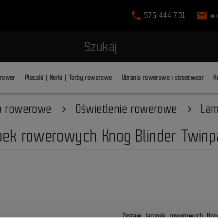
phone
mail
575 444 731
biu
Szukaj
 rower
Plecaki | Nerki | Torby rowerowe
Ubrania rowerowe i streetwear
R
ia rowerowe
Oświetlenie rowerowe
Lam
ek rowerowych Knog Blinder Twinp
Zestaw lampek rowerowych Knog