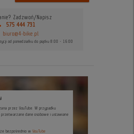
anie? Zadzwoń/Napisz
ne
575 444 731
biuro@4-bike.pl
ycji od poniedziałku do piątku 8:00 - 16:00
y
czana przez YouTube. W przypadku
ć przetwarzane dane osobowe i ustawiane
kże bezpośrednio w
YouTube