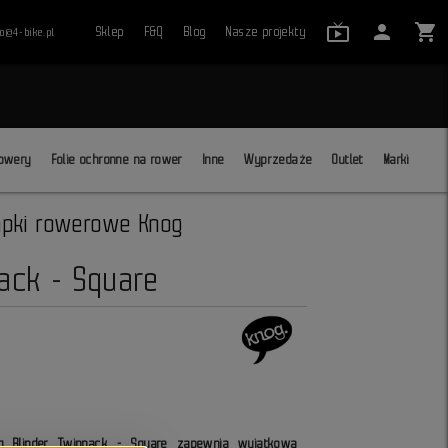
live_tv_24
person
shopping_cart
Sklep
F&Q
Blog
Nasze projekty
ro@4-bike.pl
close
owery
Folie ochronne na rower
Inne
Wyprzedaże
Outlet
Marki
pki rowerowe Knog
ack - Square
 Blinder Twinpack - Square zapewnia wyjątkową