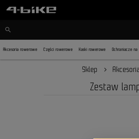
search
Akcesoria rowerowe
Części rowerowe
Kaski rowerowe
Ochraniacze na
Sklep
Akcesor
Zestaw lamp