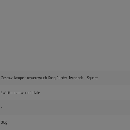
Zestaw lampek rowerowych Knog Blinder Twinpack - Square
światło czerwone i białe
-
30g