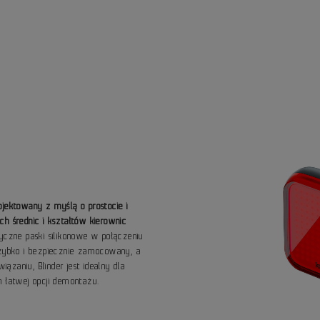
ojektowany z myślą o prostocie i
h średnic i kształtów kierownic
tyczne paski silikonowe w połączeniu
ybko i bezpiecznie zamocowany, a
zaniu, Blinder jest idealny dla
h łatwej opcji demontażu.