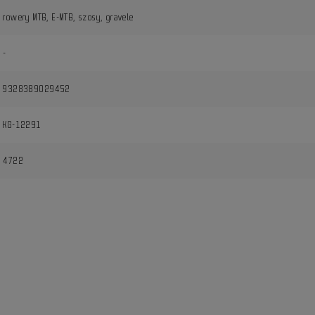
rowery MTB, E-MTB, szosy, gravele
-
9328389029452
KG-12291
4722
i