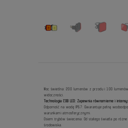
Moc świetlna: 200 lumenów z przodu i 100 lumenów
widoczności.
Technologia COB LED: Zapewnia równomierne i intens
Odporność na wodę IP67: Gwarantuje pełną wodoodpo
warunkami atmosferycznymi.
Osiem trybów świecenia: Od stałego światła po różne 
środowiska.