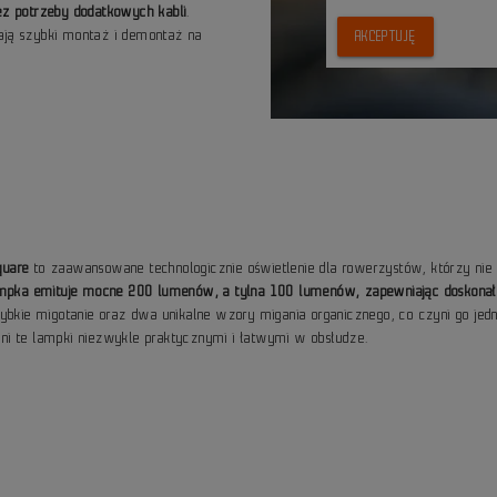
bez potrzeby dodatkowych kabli
.
iają szybki montaż i demontaż na
AKCEPTUJĘ
quare
to zaawansowane technologicznie oświetlenie dla rowerzystów, którzy ni
 lampka emituje mocne 200 lumenów, a tylna 100 lumenów, zapewniając doskon
ybkie migotanie oraz dwa unikalne wzory migania organicznego, co czyni go jed
ni te lampki niezwykle praktycznymi i łatwymi w obsłudze.