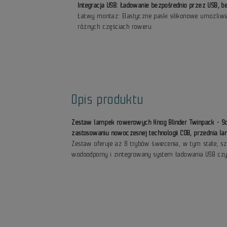
Integracja USB: Ładowanie bezpośrednio przez USB, 
Łatwy montaż: Elastyczne paski silikonowe umożliw
różnych częściach roweru.
Opis produktu
Zestaw lampek rowerowych Knog Blinder Twinpack - S
zastosowaniu nowoczesnej technologii COB, przednia
Zestaw oferuje aż 8 trybów świecenia, w tym stałe, sz
wodoodporny i zintegrowany system ładowania USB czy