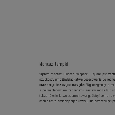
Montaż lampki
System montażu Blinder Twinpack - Square jest
zapr
szybkości, umożliwiając łatwe dopasowanie do różnyc
oraz sztyc bez użycia narzędzi
. Wykorzystując elas
z poliwęglanowymi zaczepami, zestaw może być sz
także równie łatwo zdemontowany. Dzięki temu rozwią
osób często zmieniających rowery lub potrzebującyc