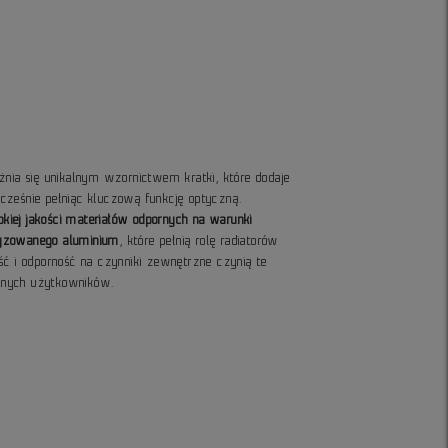
żnia się unikalnym wzornictwem kratki, które dodaje
cześnie pełniąc kluczową funkcję optyczną.
iej jakości materiałów odpornych na warunki
dyzowanego aluminium
, które pełnią rolę radiatorów
ść i odporność na czynniki zewnętrzne czynią te
wnych użytkowników.