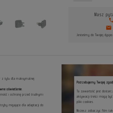
Masz pyt
pho
mail
Jesteśmy do Twojej dyspoz
 z tyłu dla maksymalnej
Potrzebujemy Twojej zgod
ywne oświetlenie
.
Ta zawartość jest dostar
rność i ochronę przed trudnymi
aktywacji treści mogą by
pliki cookies.
tryby migające dla adaptacji do
Możesz zobaczyc film ta