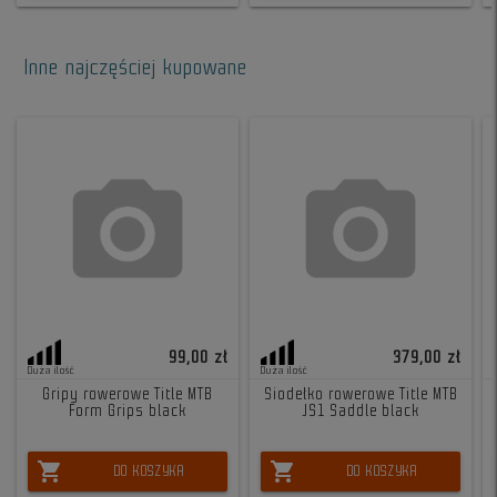
Inne najczęściej kupowane
99,00 zł
379,00 zł
Duża ilość
Duża ilość
Gripy rowerowe Title MTB
Siodełko rowerowe Title MTB
Form Grips black
JS1 Saddle black
shopping_cart
shopping_cart
DO KOSZYKA
DO KOSZYKA