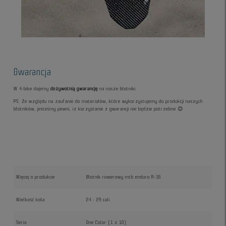
Gwarancja
W 4-bike dajemy
dożywotnią gwarancję
na nasze błotniki.
PS. Ze względu na zaufanie do materiałów, które wykorzystujemy do produkcji naszych
błotników, jesteśmy pewni, iż korzystanie z gwarancji nie będzie potrzebne 😊
Więcej o produkcie
Błotnik rowerowy mtb enduro R-16
Wielkość koła
24 - 29 cali
Seria
One Color (1 z 10)