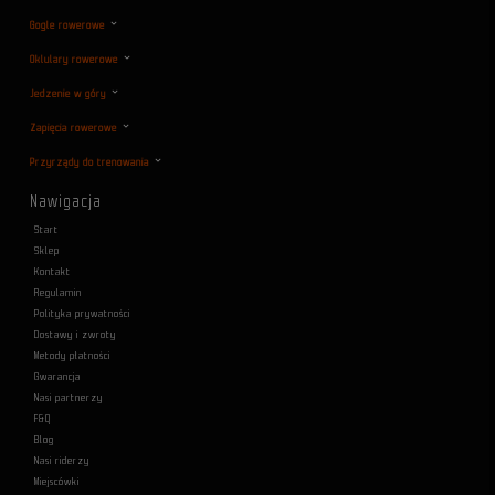
Gogle rowerowe
Oklulary rowerowe
Jedzenie w góry
Zapięcia rowerowe
Przyrządy do trenowania
Nawigacja
Start
Sklep
Kontakt
Regulamin
Polityka prywatności
Dostawy i zwroty
Metody płatności
Gwarancja
Nasi partnerzy
F&Q
Blog
Nasi riderzy
Miejscówki