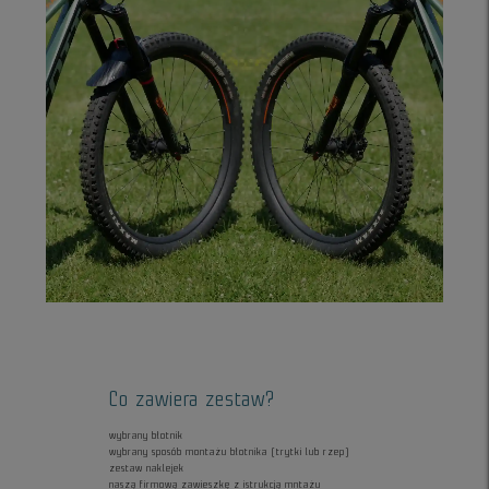
Co zawiera zestaw?
wybrany błotnik
wybrany sposób montażu błotnika (trytki lub rzep)
zestaw naklejek
naszą firmową zawieszkę z istrukcją mntażu