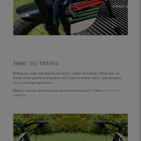
Rower bez błotnika
Według nas, rower bez błotnika jest pusty i czegoś mu brakuje. Faktem jest, że
błotnik chroni golenie amortyzatora oraz części przednie roweru, więc na pewno
warto rozważyć jego montaż.
Mówiąc o ochronie, polecamy spojrzeć na oferowane przez 4-bike
ochronne folie
rowerowe
.