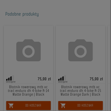
Podobne produkty
75,00 zł
75,00 zł
Dostępne
Dostępne
Błotnik rowerowy mtb xc
Błotnik rowerowy mtb xc
trail enduro dh 4-bike R-14
trail enduro dh 4-bike R-15
Matte Orange | Black
Matte Orange Dark | Black
shopping_cart
shopping_cart
DO KOSZYKA
DO KOSZYKA