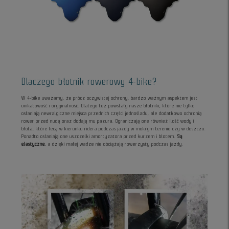
Dlaczego błotnik rowerowy 4-bike?
W 4-bike uważamy, że prócz oczywistej ochrony, bardzo ważnym aspektem jest
unikatowość i oryginalność. Dlatego też powstały nasze błotniki, które nie tylko
osłaniają newralgiczne miejsca przednich części jednośladu, ale dodatkowo ochronią
rower przed nudą oraz dodają mu pazura. Ograniczają one również ilość wody i
błota, które lecą w kierunku ridera podczas jazdy w mokrym terenie czy w deszczu.
Ponadto osłaniają one uszczelki amortyzatora przed kurzem i błotem.
Są
elastyczne
, a dzięki małej wadze nie obciążają rowerzysty podczas jazdy.