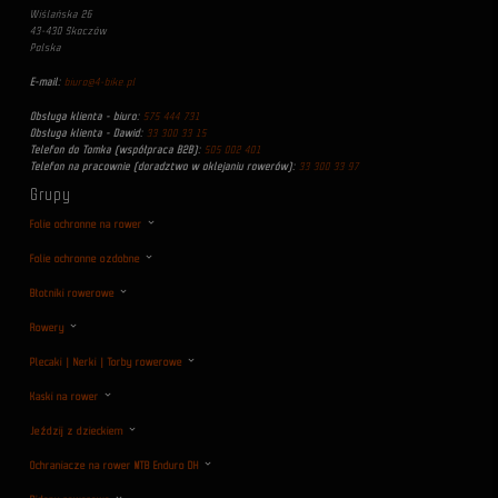
Wiślańska 26
43-430 Skoczów
Polska
E-mail:
biuro@4-bike.pl
Obsługa klienta - biuro:
575 444 731
Obsługa klienta - Dawid:
33 300 33 15
Telefon do Tomka (współpraca B2B):
505 002 401
Telefon na pracownie (doradztwo w oklejaniu rowerów):
33 300 33 97
Grupy
Folie ochronne na rower
Folie ochronne ozdobne
Błotniki rowerowe
Rowery
Plecaki | Nerki | Torby rowerowe
Kaski na rower
Jeździj z dzieckiem
Ochraniacze na rower MTB Enduro DH