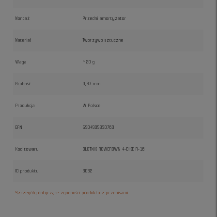
Montaż
Przedni amortyzator
Materiał
Tworzywo sztuczne
Waga
~20 g
Grubość
0,47 mm
Produkcja
W Polsce
EAN
5904905830760
Kod towaru
BŁOTNIK ROWEROWY 4-BIKE R-16
ID produktu
3032
Szczegóły dotyczące zgodności produktu z przepisami