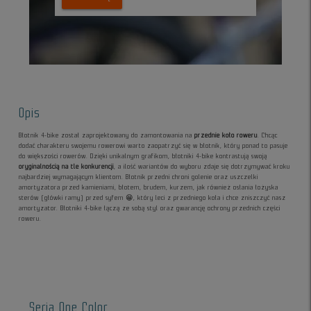
Opis
Błotnik 4-bike został zaprojektowany do zamontowania na
przednie koło roweru
. Chcąc
dodać charakteru swojemu rowerowi warto zaopatrzyć się w błotnik, który ponad to pasuje
do większości rowerów. Dzięki unikalnym grafikom, błotniki 4-bike kontrastują swoją
oryginalnością na tle konkurencji
, a ilość wariantów do wyboru zdaje się dotrzymywać kroku
najbardziej wymagającym klientom. Błotnik przedni chroni golenie oraz uszczelki
amortyzatora przed kamieniami, błotem, brudem, kurzem, jak również osłania łożyska
sterów (główki ramy) przed syfem 😁, który leci z przedniego koła i chce zniszczyć nasz
amortyzator. Błotniki 4-bike łączą ze sobą styl oraz gwarancję ochrony przednich części
roweru.
Seria One Color