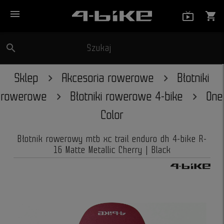
menu
live_tv_
shopping_cart
search
Szukaj
close
Sklep
Akcesoria rowerowe
Błotniki
rowerowe
Błotniki rowerowe 4-bike
One
Color
Błotnik rowerowy mtb xc trail enduro dh 4-bike R-
16 Matte Metallic Cherry | Black