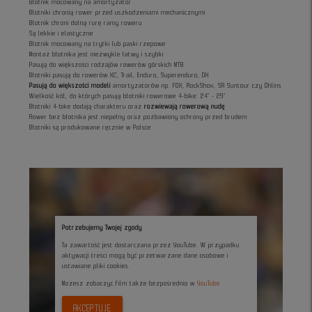
Błotnik mocowany na amortyzator
Błotniki chronią rower przed uszkodzeniami mechanicznymi
Błotnik chroni dolną rurę ramy roweru
Są lekkie i elastyczne
Błotnik mocowany na trytki lub paski rzepowe
Montaż błotnika jest niezwykle łatwy i szybki
Pasują do większości rodzajów rowerów górskich MTB
Błotniki pasują do rowerów XC, Trail, Enduro, Superenduro, DH
Pasują do większości modeli
amortyzatorów np. FOX, RockShox, SR Suntour czy Öhlins
Wielkość kół, do których pasują błotniki rowerowe 4-bike: 24" - 29"
Błotniki 4-bike dodają charakteru oraz
rozwiewają rowerową nudę
Rower bez błotnika jest niepełny oraz pozbawiony ochrony przed brudem
Błotniki są produkowane ręcznie w Polsce
Potrzebujemy Twojej zgody
Ta zawartość jest dostarczana przez YouTube. W przypadku
aktywacji treści mogą być przetwarzane dane osobowe i
ustawiane pliki cookies.
Możesz zobaczyc film także bezpośrednio w
YouTube
AKCEPTUJĘ