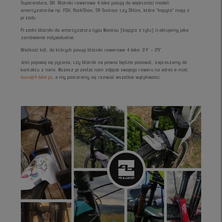
Superenduro, DH. Błotniki rowerowe 4-bike pasują do większości modeli
amortyzatorów np. FOX, RockShox, SR Suntour czy Öhlins, które “kopyto” mają z
przodu.
Przedni błotniki do amortyzatora typu Manitou (kopyto z tyłu) traktujemy jako
zamówienie indywidualne.
Wielkość kół, do których pasują błotniki rowerowe 4-bike: 24" – 29"
Jeśli pojawią się pytania, czy błotnik na pewno będzie pasował, zapraszamy do
kontaktu z nami. Możesz przesłać nam zdjęcie swojego roweru na adres e-mail:
biuro@4-bike.pl
, a my postaramy się rozwiać wszelkie wątpliwości.