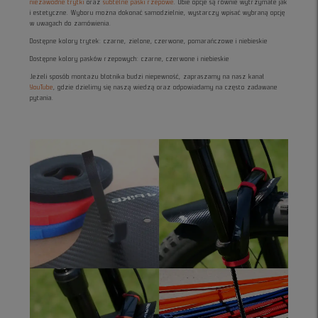
niezawodne trytki
oraz
subtelne paski rzepowe
. Obie opcje są równie wytrzymałe jak
i estetyczne. Wyboru można dokonać samodzielnie, wystarczy wpisać wybraną opcję
w uwagach do zamówienia.
Dostępne kolory trytek: czarne, zielone, czerwone, pomarańczowe i niebieskie
Dostępne kolory pasków rzepowych: czarne, czerwone i niebieskie
Jeżeli sposób montażu błotnika budzi niepewność, zapraszamy na nasz kanał
YouTube
, gdzie dzielimy się naszą wiedzą oraz odpowiadamy na często zadawane
pytania.