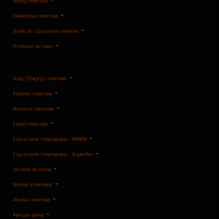
Bidony rowerowe
Oświetlenie rowerowe
Środki do czyszczenia rowerów
Przekąski na rower
Gripy (Chwyty) rowerowe
Dzwonki rowerowe
Akcesoria rowerowe
Części rowerowe
Czyszczenie i impregnacja - NIKWAX
Czyszczenie i impregnacja - OrganoTex
Saszetki do butów
Ubrania streetwear
Ubrania rowerowe
Nakrycia głowy