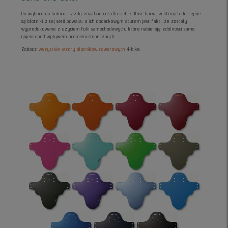
Do wyboru do koloru, każdy znajdzie coś dla siebie. Ilość barw, w których dostępne
są błotniki z tej serii powala, a ich dodatkowym atutem jest fakt, że zostały
wyprodukowane z użyciem folii samochodowych, które nabierają zdolności samo
gojenia pod wpływem promieni słonecznych.
Zobacz
wszystkie wzory błotników rowerowych
4-bike.