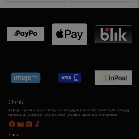
O firmie
4-Bike.pl to polski sklep internetowy specjalizujący się w akcesoriach rowerowych, oferujący
szeroki wybór produktów, takich jak części, narzędzia, odzież oraz folie ochronne.
facebook
movie
photo_camera
music_note
Kontakt