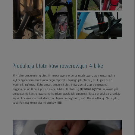
Produkcja błotników rowerowych 4-bike
W 4-bike produkujemy błotniki rowerowe z elastycznych tworzyw sztucznych z
wykorzystaniem profesjonalnego osprzętu takiego jak plotery drukujące oraz
wycinarki cyfrowe. Cały proces produkcji błotników został zaprojektowany
oryginalnie od A do Z przez ekipę 4-bike. Błotniki są
składane ręcznie
, a jakość jest
skrupulatnie kontrolowana na każdym etapie ich produkcji. Nasza produkcja znajduje
się w Skoczowie w Beskidach, na Śląsku Cieszyńskim, koło Bielska-Białej i Szczyrku,
czyli Polskiej Mekce dla miłośników MTB.