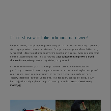
Po co stosować folię ochronną na rower?
Dzięki oklejeniu, zakupiony nowy rower wygląda dłużej jak nienaruszony, a prezencja
starszego sprzętu zostanie odświeżona. Folia przede wszystkim chroni lakier ramy
w miejscach, które są najbardziej narażone na działanie piachu, żwiru czy uderzenia
kamieni lecących spod kół. Folia to również
zabezpieczenie ramy roweru przed
skutkami transportu
sprzętu w bagażniku, przyczepie itd.
Oklejenie roweru naklejkami zapobiega również następstwom bikepackingu -
podróżując z sakwami zawieszonymi na rowerze można łatwo i szybko zarysować
ramę, co jest zupełnie niepotrzebne, bo przecież bikepacking wcale nie musi
zostawić śladu na rowerze. Dodatkowo, jeśli zakupiony sprzęt jest drogi, a tym
bardziej jeśli ma się w planach jego późniejszą sprzedaż,
warto chronić swoją
inwestycję
.