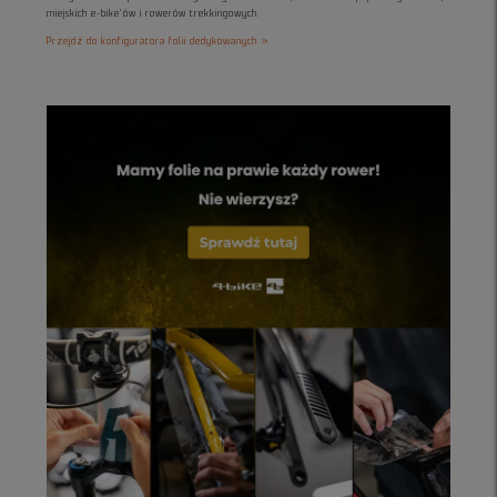
miejskich e-bike’ów i rowerów trekkingowych.
Przejdź do konfiguratora folii dedykowanych »