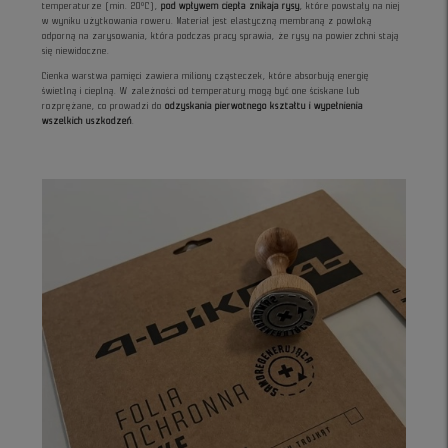
temperaturze (min. 20°C),
pod wpływem ciepła znikaja rysy
, które powstały na niej
w wyniku użytkowania roweru. Materiał jest elastyczną membraną z powłoką
odporną na zarysowania, która podczas pracy sprawia, że rysy na powierzchni stają
się niewidoczne.
Cienka warstwa pamięci zawiera miliony cząsteczek, które absorbują energię
świetlną i cieplną. W zależności od temperatury mogą być one ściskane lub
rozprężane, co prowadzi do
odzyskania pierwotnego kształtu i wypełnienia
wszelkich uszkodzeń
.