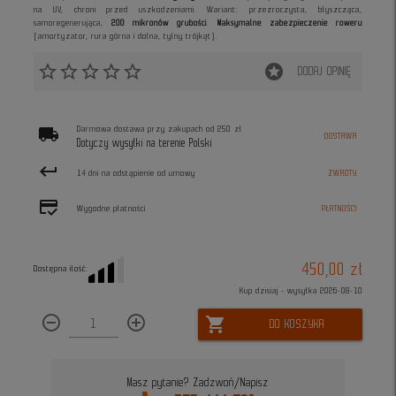
na UV, chroni przed uszkodzeniami. Wariant: przezroczysta, błyszcząca,
samoregenerująca,
200 mikronów grubości
.
Maksymalne zabezpieczenie roweru
(amortyzator, rura górna i dolna, tylny trójkąt).
star_border
star_border
star_border
star_border
star_border
stars
DODAJ OPINIĘ
local_shipping
Darmowa dostawa przy zakupach od 250 zł
DOSTAWA
Dotyczy wysyłki na terenie Polski
keyboard_return
14 dni na odstąpienie od umowy
ZWROTY
credit_score
Wygodne płatności
PŁATNOŚCI
450,00 zł
Dostępna ilość:
Kup dzisiaj - wysyłka 2026-08-10
remove_circle_outline
add_circle_outline
shopping_cart
DO KOSZYKA
Masz pytanie? Zadzwoń/Napisz