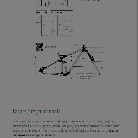
Łatwe przymierzanie
Zastosowana technika nacinania perforacji (nacinania podkładu) poszczególnych
elementów folii na arkuszach, umożliwia przymierzenie elementu na ramie roweru
przed przyklejeniem - nie trzeba odklejać folii od papieru. Gwarantuje to
idealne
dopasowanie każdego elementu
.