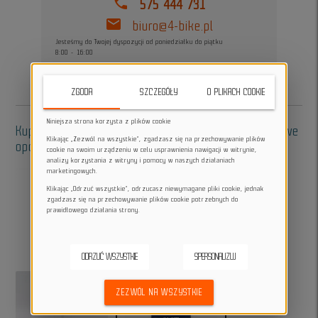
phone
575 444 731
mail
biuro@4-bike.pl
Jesteśmy do Twojej dyspozycji od poniedziałku do piątku
8:00 - 16:00
ZGODA
SZCZEGÓŁY
O PLIKACH COOKIE
Niniejsza strona korzysta z plików cookie
Kup w zestawie - akcesoria do oklejania, dodatkowe
Klikając „Zezwól na wszystkie”, zgadzasz się na przechowywanie plików
opcje:
cookie na swoim urządzeniu w celu usprawnienia nawigacji w witrynie,
analizy korzystania z witryny i pomocy w naszych działaniach
marketingowych.
Klikając „Odrzuć wszystkie”, odrzucasz niewymagane pliki cookie, jednak
zgadzasz się na przechowywanie plików cookie potrzebnych do
prawidłowego działania strony.
add
add
ODRZUĆ WSZYSTKIE
SPERSONALIZUJ
ZEZWÓL NA WSZYSTKIE