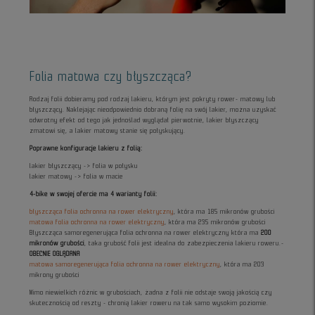
Folia matowa czy błyszcząca?
Rodzaj folii dobieramy pod rodzaj lakieru, którym jest pokryty rower- matowy lub
błyszczący. Naklejając nieodpowiednio dobraną folię na swój lakier, można uzyskać
odwrotny efekt od tego jak jednoślad wyglądał pierwotnie, lakier błyszczący
zmatowi się, a lakier matowy stanie się połyskujący.
Poprawne konfiguracje lakieru z folią:
lakier błyszczący -> folia w połysku
lakier matowy -> folia w macie
4-bike w swojej ofercie ma 4 warianty folii:
błyszcząca folia ochronna na rower elektryczny
, która ma 185 mikronów grubości
matowa folia ochronna na rower elektryczny
, która ma 235 mikronów grubości
Błyszcząca samoregenerująca folia ochronna na rower elektryczny która ma
200
mikronów grubości
, taka grubość folii jest idealna do zabezpieczenia lakieru roweru.-
OBECNIE OGLĄDANA
matowa samoregenerująca folia ochronna na rower elektryczny
, która ma 203
mikrony grubości
Mimo niewielkich różnic w grubościach, żadna z folii nie odstaje swoją jakością czy
skutecznością od reszty - chronią lakier roweru na tak samo wysokim poziomie.