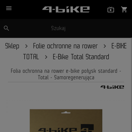
menu
live_tv_
shopping_cart
search
Szukaj
close
Sklep
Folie ochronne na rower
E-BIKE
TOTAL
E-Bike Total Standard
Folia ochronna na rower e-bike połysk standard -
Total - Samoregenerująca