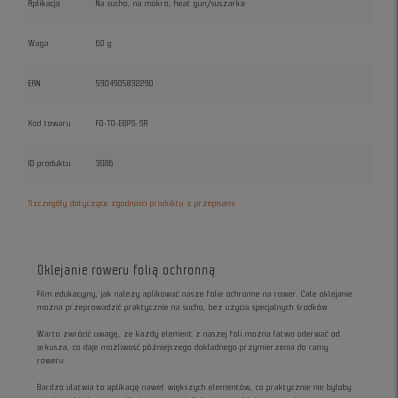
Aplikacja
Na sucho, na mokro, heat gun/suszarka
Waga
60 g
EAN
5904905832290
Kod towaru
FO-TO-EBPS-SR
ID produktu
3086
Szczegóły dotyczące zgodności produktu z przepisami
Oklejanie roweru folią ochronną
Film edukacyjny, jak należy aplikować nasze folie ochronne na rower. Całe oklejanie
można przeprowadzić praktycznie na sucho, bez użycia specjalnych środków.
Warto zwrócić uwagę, że każdy element z naszej foli można łatwo oderwać od
arkusza, co daje możliwość późniejszego dokładnego przymierzenia do ramy
roweru.
Bardzo ułatwia to aplikację nawet większych elementów, co praktycznie nie byłoby