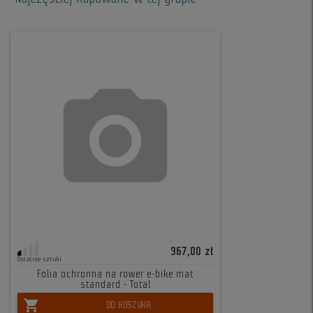
367,00 zł
Ostatnie sztuki
Folia ochronna na rower e-bike mat
standard - Total
shopping_cart
DO KOSZYKA