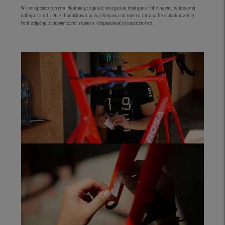
W ten sposób można idealnie przykleić wszystkie dostępne folie nawet w idealnej
odległości od siebie. Dodatkowo przy oklejaniu na mokro można bez uszkodzenia
folii zdjąć ją z powierzchni roweru i dopasować ją jeszcze raz.