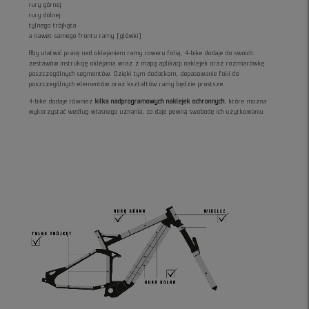
rury górnej
rury dolnej
tylnego trójkąta
a nawet samego frontu ramy (główki)
Aby ułatwić pracę nad oklejaniem ramy roweru folią, 4-bike dodaje do swoich
zestawów instrukcję oklejania wraz z mapą aplikacji naklejek oraz rozmiarówkę
poszczególnych segmentów. Dzięki tym dodatkom, dopasowanie folii do
poszczególnych elementów oraz kształtów ramy będzie prostsze.
4-bike dodaje również
kilka nadprogramowych naklejek ochronnych
, które można
wykorzystać według własnego uznania, co daje pewną swobodę ich użytkowaniu.