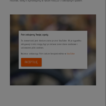
możliwe, kiedy trzymalibyśmy w rękach folię już z odklejonym spodem.
Potrzebujemy Twojej zgody
Ta zawartość jest dostarczana przez YouTube. W przypadku
aktywacji treści mogą być przetwarzane dane osobowe i
ustawiane pliki cookies.
Możesz zobaczyc film także bezpośrednio w
YouTube
AKCEPTUJĘ