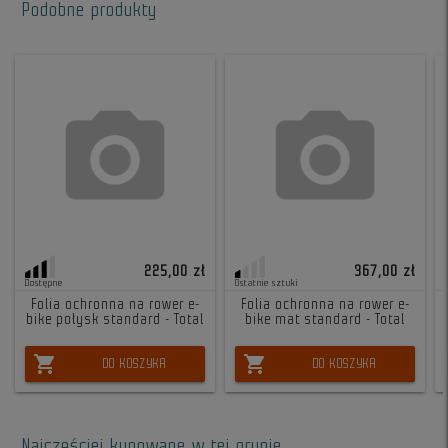
Podobne produkty
225,00 zł
367,00 zł
Dostępne
Ostatnie sztuki
Folia ochronna na rower e-
Folia ochronna na rower e-
bike połysk standard - Total
bike mat standard - Total
shopping_cart
shopping_cart
DO KOSZYKA
DO KOSZYKA
Najczęściej kupowane w tej grupie