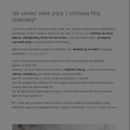
Jak ułatwić sobie pracę z ochronną folią
rowerową?
Jeśli chcesz dobrze i sprawnie okleić rower, potrzebujesz wiedzy oraz odpowiednich
produktów, 4-bike zapewnia dostęp do obu. Na
kanale Youtube
dzielimy się naszą
wiedzą
,
udostępniamy filmiki instruktażowe
, o tym jak okleić rower,
pomagamy
usprawnić pracę
z naszymi foliami ochronnymi.
Najprostszym sposobem oklejania jednośladu jest
oklejenie go na mokro
używając
produktów z
naszego sklepu
.
rakla- służąca do wyrównania powierzchni folii oraz pozbycia się bąbelków
powietrza spod folii
cleanery- służą do odtłuszczania lakieru (
niebieski-słabszy
, usunie mniej zabrudzeń,
zielony- mocniejszy
, porządnie oczyści ramę jednośladu)
płyn do usuwania kleju z ramy- usuwa pozostałości z naklejek
płyn do aplikacji folii- idealny dla folii zwykłej, pomaga nakleić folię ochronną oraz
usuwać spod niej bąble powietrza
żel do aplikacji folii samoregeneracyjnej- ułatwia dopasowanie folii oraz usuwanie
spod niej bąbli powietrza
PS. 4-bike jako producent folii ochronnej, oferuje również usługę oklejania ramy
jednośladu wycenianą indywidualnie jak również organizuje
szkolenia
z tego zakresu.