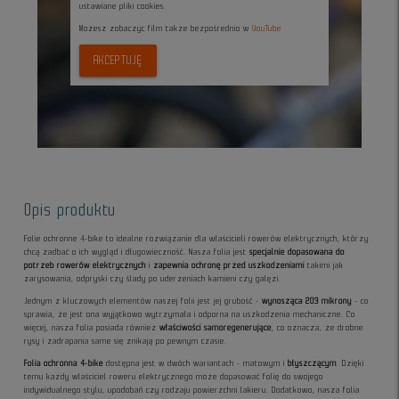
ustawiane pliki cookies.
Możesz zobaczyc film także bezpośrednio w
YouTube
AKCEPTUJĘ
Opis produktu
Folie ochronne 4-bike to idealne rozwiązanie dla właścicieli rowerów elektrycznych, którzy
chcą zadbać o ich wygląd i długowieczność. Nasza folia jest
specjalnie dopasowana do
potrzeb rowerów elektrycznych
i
zapewnia ochronę przed uszkodzeniami
takimi jak
zarysowania, odpryski czy ślady po uderzeniach kamieni czy gałęzi.
Jednym z kluczowych elementów naszej folii jest jej grubość -
wynosząca 203 mikrony
- co
sprawia, że jest ona
wyjątkowo wytrzymała i odporna na uszkodzenia mechaniczne. Co
więcej, nasza folia posiada również
właściwości samoregenerujące
, co oznacza, że drobne
rysy i zadrapania same się znikają po pewnym czasie.
Folia ochronna 4-bike
dostępna jest w dwóch wariantach - matowym i
błyszczącym
. Dzięki
temu każdy właściciel roweru elektrycznego może dopasować folię do swojego
indywidualnego stylu, upodobań czy rodzaju powierzchni lakieru. Dodatkowo, nasza folia