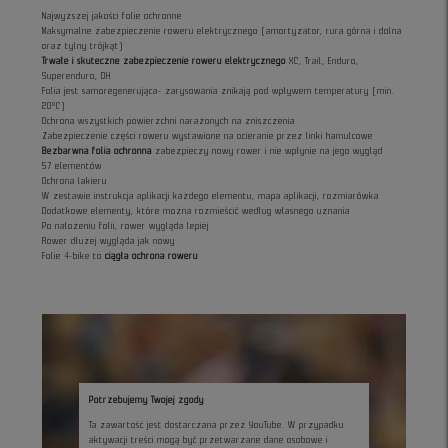
Najwyższej jakości folie ochronne
Maksymalne zabezpieczenie roweru elektrycznego (amortyzator, rura górna i dolna
oraz tylny trójkąt)
Trwałe i skuteczne zabezpieczenie roweru elektrycznego
XC, Trail, Enduro,
Superenduro, DH
Folia jest samoregenerująca- zarysowania znikają pod wpływem temperatury (min.
20°C)
Ochrona wszystkich powierzchni narażonych na zniszczenia
Zabezpieczenie części roweru wystawione na ocieranie przez linki hamulcowe
Bezbarwna folia ochronna
zabezpieczy nowy rower i nie wpłynie na jego wygląd
57 elementów
Ochrona lakieru
W zestawie instrukcja aplikacji każdego elementu, mapa aplikacji, rozmiarówka
Dodatkowe elementy, które można rozmieścić według własnego uznania
Po nałożeniu folii, rower wygląda lepiej
Rower dłużej wygląda jak nowy
Folie 4-bike to
ciągła ochrona roweru
Potrzebujemy Twojej zgody
Ta zawartość jest dostarczana przez YouTube. W przypadku
aktywacji treści mogą być przetwarzane dane osobowe i