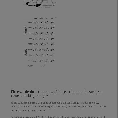
Chcesz idealnie dopasować folię ochronną do swojego
roweru elektrycznego?
Mamy dedykowane folie ochronne dopasowane do konkretnych modeli rowerów
elektrycznych, które idealnie przylegają do ramy, nie zakrywając ważnych detali jak
gniazda ładowania czy sensory.
Do wyboru masz ponad 20 000 gotowych szablonów, również dla popularnych e-MTB,