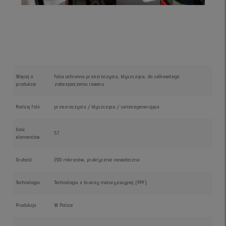
Więcej o
Folia ochronna przezroczysta, błyszcząca, do całkowitego
produkcie
zabezpieczenia roweru
Rodzaj folii
przezroczysta / błyszcząca / samoregenerująca
Ilość
57
elementów
Grubość
200 mikronów, praktycznie niewidoczna
Technologia
Technologia z branży motoryzacyjnej (PPF)
Produkcja
W Polsce