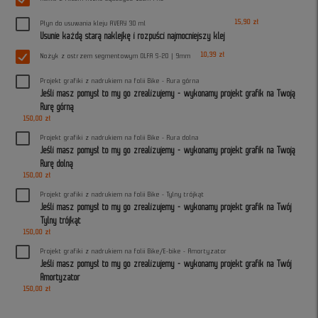
15,90 zł
Płyn do usuwania kleju AVERY 30 ml
Usunie każdą starą naklejkę i rozpuści najmocniejszy klej
10,39 zł
Nożyk z ostrzem segmentowym OLFA S-20 | 9mm
Projekt grafiki z nadrukiem na folii Bike - Rura górna
Jeśli masz pomysł to my go zrealizujemy - wykonamy projekt grafik na Twoją
Rurę górną
150,00 zł
Projekt grafiki z nadrukiem na folii Bike - Rura dolna
Jeśli masz pomysł to my go zrealizujemy - wykonamy projekt grafik na Twoją
Rurę dolną
150,00 zł
Projekt grafiki z nadrukiem na folii Bike - Tylny trójkąt
Jeśli masz pomysł to my go zrealizujemy - wykonamy projekt grafik na Twój
Tylny trójkąt
150,00 zł
Projekt grafiki z nadrukiem na folii Bike/E-bike - Amortyzator
Jeśli masz pomysł to my go zrealizujemy - wykonamy projekt grafik na Twój
Amortyzator
150,00 zł