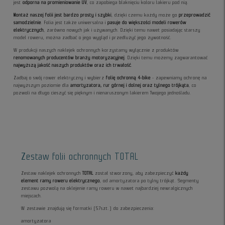
jest
odporna na promieniowanie UV
, co zapobiega blaknięciu koloru lakieru pod nią.
Montaż naszej folii jest bardzo prosty i szybki
, dzięki czemu każdy może go
przeprowadzić
samodzielnie
. Folia jest także uniwersalna i
pasuje do większości modeli rowerów
elektrycznych
, zarówno nowych jak i używanych. Dzięki temu nawet posiadając starszy
model roweru, można zadbać o jego wygląd i przedłużyć jego żywotność.
W produkcji naszych naklejek ochronnych korzystamy wyłącznie z produktów
renomowanych producentów branży motoryzacyjnej
. Dzięki temu możemy zagwarantować
najwyższą jakość naszych produktów oraz ich trwałość
.
Zadbaj o swój rower elektryczny i wybierz
folię ochronną 4-bike
- zapewniamy ochronę na
najwyższym poziomie dla
amortyzatora, rur górnej i dolnej oraz tylnego trójkąta
, co
pozwoli na długo cieszyć się pięknym i nienaruszonym lakierem Twojego jednośladu.
Zestaw folii ochronnych TOTAL
Zestaw naklejek ochronnych
TOTAL
został stworzony, aby zabezpieczyć
każdy
element ramy roweru elektrycznego
, od amortyzatora po tylny trójkąt. Segmenty
zestawu pozwolą na oklejenie ramy roweru w nawet najbardziej newralgicznych
miejscach.
W zestawie znajdują się formatki (57szt.) do zabezpieczenia:
amortyzatora