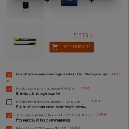
add
add
513,09 zł
shopping_cart
DODAJ DO KOSZYKA
Folia ochronna na rower e-bike połysk standard - Total - Samoregenerująca
450,00
zł
11,90 zł
Płyn do odtłuszczania ramy roweru AVERY 50 ml
Do lekko zabrudzonych rowerów
17,90 zł
Płyn do odtłuszczania ramy roweru AVERY PRO 50 ml
Płyn do odtłuszczania mocno zabrudzonych rowerów
16,90 zł
Żel do klejenia (aplikacji) folii na mokro APPLICACION GEL 50 ml
Przeznaczony do folii z samoregeneracją
23,90 zł
Rakla z filcem AVERY Squeegee 10cm PRO