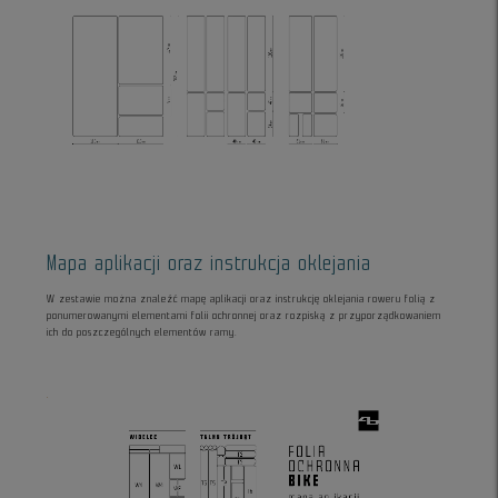
Mapa aplikacji oraz instrukcja oklejania
W zestawie można znaleźć mapę aplikacji oraz instrukcję oklejania roweru folią z
ponumerowanymi elementami folii ochronnej oraz rozpiską z przyporządkowaniem
ich do poszczególnych elementów ramy.