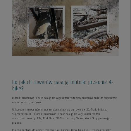
Do jakich rowerów pasują błotniki przednie 4-
bike?
Błotniki rowerowe 4-bike pasują do większości rodzajów rowerów oraz do większości
modeli amortyzatorów.
W kategorii rower górski, nasze błotniki pasują do rowerów XC, Trail, Enduro,
Superenduro, DH. Błotniki rowerowe 4-bike pasują do większości modeli
amortyzatorów np. FOX, RockShox, SR Suntour czy Öhlins, które “kopyto” mają z
przodu.
Przedni błotniki do amortyzatora typu Manitou (kopyto z tyłu) traktujemy jako