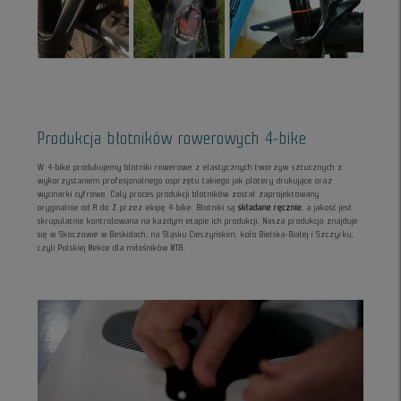
Produkcja błotników rowerowych 4-bike
W 4-bike produkujemy błotniki rowerowe z elastycznych tworzyw sztucznych z
wykorzystaniem profesjonalnego osprzętu takiego jak plotery drukujące oraz
wycinarki cyfrowe. Cały proces produkcji błotników został zaprojektowany
oryginalnie od A do Z przez ekipę 4-bike. Błotniki są
składane ręcznie
, a jakość jest
skrupulatnie kontrolowana na każdym etapie ich produkcji. Nasza produkcja znajduje
się w Skoczowie w Beskidach, na Śląsku Cieszyńskim, koło Bielska-Białej i Szczyrku,
czyli Polskiej Mekce dla miłośników MTB.