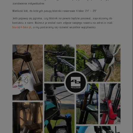
zamówienie indywidualne.
Wielkość kół, do których pasują błotniki rowerowe 4-bike: 24" – 29"
Jeśli pojawią się pytania, czy błotnik na pewno będzie pasował, zapraszamy do
kontaktu z nami. Możesz przesłać nam zdjęcie swojego roweru na adres e-mail:
biuro@4-bike.pl
, a my postaramy się rozwiać wszelkie wątpliwości.