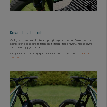
Rower bez błotnika
Według nas, rower bez błotnika jest pusty i czegoś mu brakuje. Faktem jest, że
błotnik chroni golenie amortyzatora oraz części przednie roweru, więc na pewno
warto rozważyć jego montaż.
Mówiąc o ochronie, polecamy spojrzeć na oferowane przez 4-bike
ochronne folie
rowerowe
.