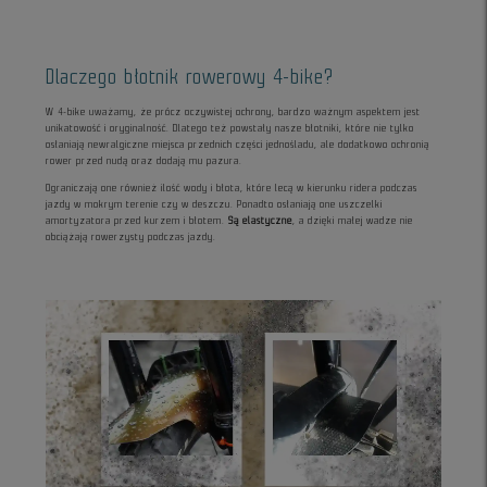
Dlaczego błotnik rowerowy 4-bike?
W 4-bike uważamy, że prócz oczywistej ochrony, bardzo ważnym aspektem jest
unikatowość i oryginalność. Dlatego też powstały nasze błotniki, które nie tylko
osłaniają newralgiczne miejsca przednich części jednośladu, ale dodatkowo ochronią
rower przed nudą oraz dodają mu pazura.
Ograniczają one również ilość wody i błota, które lecą w kierunku ridera podczas
jazdy w mokrym terenie czy w deszczu. Ponadto osłaniają one uszczelki
amortyzatora przed kurzem i błotem.
Są elastyczne
, a dzięki małej wadze nie
obciążają rowerzysty podczas jazdy.