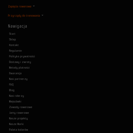
Zapięcia rowerowe
Przyrządy do trenowania
Nawigacja
Start
Sklep
Kontakt
Regulamin
Polityka prywatności
Dostawy i zwroty
Metody płatności
Gwarancja
Nasi partnerzy
F&Q
Blog
Nasi riderzy
Miejscówki
Zawody rowerowe
Jamy rowerowe
Nasze projekty
Nasze Marki
Paleta kolorów