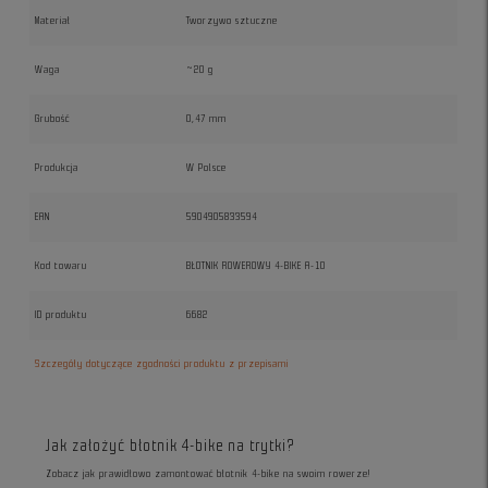
Materiał
Tworzywo sztuczne
Waga
~20 g
Grubość
0,47 mm
Produkcja
W Polsce
EAN
5904905833594
Kod towaru
BŁOTNIK ROWEROWY 4-BIKE A-10
ID produktu
6682
Szczegóły dotyczące zgodności produktu z przepisami
Jak założyć błotnik 4-bike na trytki?
Zobacz jak prawidłowo zamontować błotnik 4-bike na swoim rowerze!