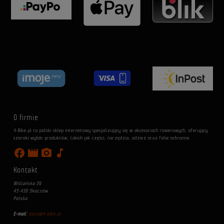
O firmie
4-Bike.pl to polski sklep internetowy specjalizujący się w akcesoriach rowerowych, oferujący
szeroki wybór produktów, takich jak części, narzędzia, odzież oraz folie ochronne.
facebook
movie
photo_camera
music_note
Kontakt
Wiślańska 26
43-430 Skoczów
Polska
E-mail:
biuro@4-bike.pl