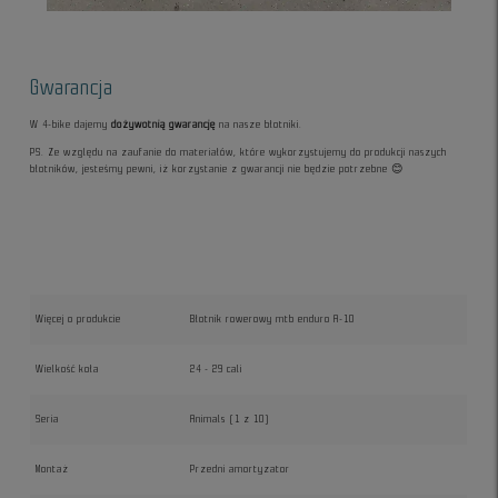
Gwarancja
W 4-bike dajemy
dożywotnią gwarancję
na nasze błotniki.
PS. Ze względu na zaufanie do materiałów, które wykorzystujemy do produkcji naszych
błotników, jesteśmy pewni, iż korzystanie z gwarancji nie będzie potrzebne 😊
Więcej o produkcie
Błotnik rowerowy mtb enduro A-10
Wielkość koła
24 - 29 cali
Seria
Animals (1 z 10)
Montaż
Przedni amortyzator