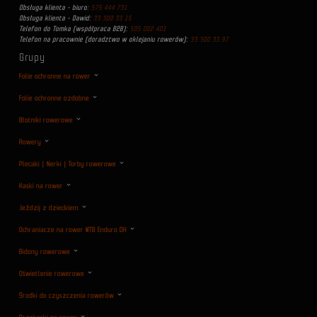
Obsługa klienta - biuro:
575 444 731
Obsługa klienta - Dawid:
33 300 33 15
Telefon do Tomka (współpraca B2B):
505 002 401
Telefon na pracownie (doradztwo w oklejaniu rowerów):
33 300 33 97
Grupy
Folie ochronne na rower
Folie ochronne ozdobne
Błotniki rowerowe
Rowery
Plecaki | Nerki | Torby rowerowe
Kaski na rower
Jeździj z dzieckiem
Ochraniacze na rower MTB Enduro DH
Bidony rowerowe
Oświetlenie rowerowe
Środki do czyszczenia rowerów