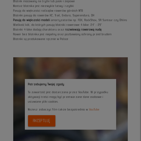
Błotnik mocowany na trytki lub paski rzepowe
Montaż błotnika jest niezwykle łatwy i szybki
Pasują do większości rodzajów rowerów górskich MTB
Błotniki pasują do rowerów XC, Trail, Enduro, Superenduro, DH
Pasują do większości modeli
amortyzatorów np. FOX, RockShox, SR Suntour czy Öhlins
Wielkość kół, do których pasują błotniki rowerowe 4-bike: 24" - 29"
Błotniki 4-bike dodają charakteru oraz
rozwiewają rowerową nudę
Rower bez błotnika jest niepełny oraz pozbawiony ochrony przed brudem
Błotniki są produkowane ręcznie w Polsce
Potrzebujemy Twojej zgody
Ta zawartość jest dostarczana przez YouTube. W przypadku
aktywacji treści mogą być przetwarzane dane osobowe i
ustawiane pliki cookies.
Możesz zobaczyc film także bezpośrednio w
YouTube
AKCEPTUJĘ