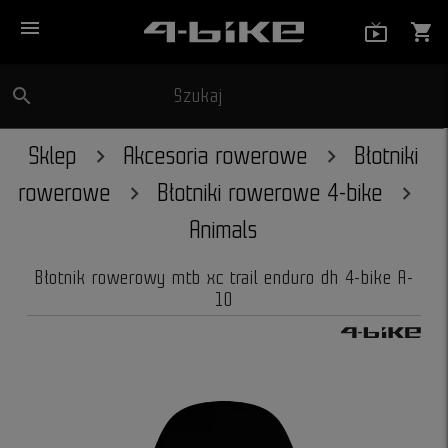
menu
live_tv_
shopping_cart
search
Szukaj
close
Sklep
Akcesoria rowerowe
Błotniki
rowerowe
Błotniki rowerowe 4-bike
Animals
Błotnik rowerowy mtb xc trail enduro dh 4-bike A-
10