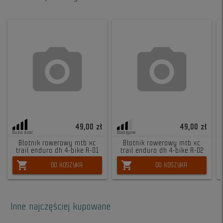
49,00 zł
49,00 zł
Duża ilość
Dostępne
Błotnik rowerowy mtb xc
Błotnik rowerowy mtb xc
trail enduro dh 4-bike A-01
trail enduro dh 4-bike A-02
shopping_cart
shopping_cart
DO KOSZYKA
DO KOSZYKA
Inne najczęściej kupowane