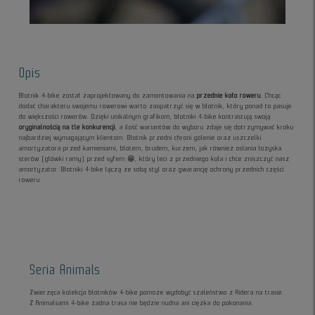
Opis
Błotnik 4-bike został zaprojektowany do zamontowania na
przednie koło roweru
. Chcąc
dodać charakteru swojemu rowerowi warto zaopatrzyć się w błotnik, który ponad to pasuje
do większości rowerów. Dzięki unikalnym grafikom, błotniki 4-bike kontrastują swoją
oryginalnością na tle konkurencji
, a ilość wariantów do wyboru zdaje się dotrzymywać kroku
najbardziej wymagającym klientom. Błotnik przedni chroni golenie oraz uszczelki
amortyzatora przed kamieniami, błotem, brudem, kurzem, jak również osłania łożyska
sterów (główki ramy) przed syfem 😁, który leci z przedniego koła i chce zniszczyć nasz
amortyzator. Błotniki 4-bike łączą ze sobą styl oraz gwarancję ochrony przednich części
roweru.
Seria Animals
Zwierzęca kolekcja błotników 4-bike pomoże wydobyć szaleństwo z Ridera na trasie.
Z Animalsami 4-bike żadna trasa nie będzie nudna ani ciężka do pokonania.