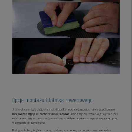
Opcje montażu błotnika rowerowego
4-bike oferuje dwie opcje montażu błotnika- obie niesamowicie łatwe w wykonaniu-
niezawodne trytytki i subtelne paski rzepowe
. Obie opcje są równie wytrzymałe jak i
estetyczne. Wyboru można dokonać samodzielnie, wystarczy wpisać wybraną opcję
w uwagach do zamówienia.
Dostępne kolory trytek: czarne, zielone, czerwone, pomarańczowe i niebieskie