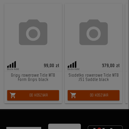
99,00 zł
379,00 zł
Duża ilość
Duża ilość
Gripy rowerowe Title MTB
Siodełko rowerowe Title MTB
Form Grips black
JS1 Saddle black
shopping_cart
shopping_cart
DO KOSZYKA
DO KOSZYKA