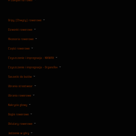
Przekąski na rower
Gripy (Chwyty) rowerowe
Dzwonki rowerowe
Akcesoria rowerowe
Części rowerowe
Czyszczenie i impregnacja - NIKWAX
Czyszczenie i impregnacja - OrganoTex
Saszetki do butów
Ubrania streetwear
Ubrania rowerowe
Nakrycia głowy
Gogle rowerowe
Oklulary rowerowe
Jedzenie w góry