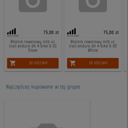
75,00 zł
75,00 zł
Duża ilość
Duża ilość
Błotnik rowerowy mtb xc
Błotnik rowerowy mtb xc
trail enduro dh 4-bike G-01
trail enduro dh 4-bike G-02
Silver
White
shopping_cart
shopping_cart
DO KOSZYKA
DO KOSZYKA
Najczęściej kupowane w tej grupie