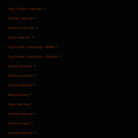
Gripy (Chwyty) rowerowe
Dzwonki rowerowe
Akcesoria rowerowe
Części rowerowe
Czyszczenie i impregnacja - NIKWAX
Czyszczenie i impregnacja - OrganoTex
Saszetki do butów
Ubrania streetwear
Ubrania rowerowe
Nakrycia głowy
Gogle rowerowe
Oklulary rowerowe
Jedzenie w góry
Zapięcia rowerowe