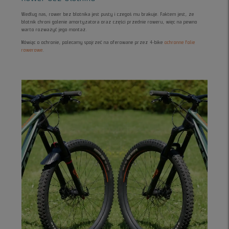
Według nas, rower bez błotnika jest pusty i czegoś mu brakuje. Faktem jest, że
błotnik chroni golenie amortyzatora oraz części przednie roweru, więc na pewno
warto rozważyć jego montaż.
Mówiąc o ochronie, polecamy spojrzeć na oferowane przez 4-bike
ochronne folie
rowerowe
.