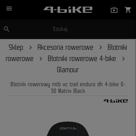
menu
live_tv_
shopping_cart
search
Szukaj
close
Sklep
Akcesoria rowerowe
Błotniki
rowerowe
Błotniki rowerowe 4-bike
Glamour
Błotnik rowerowy mtb xc trail enduro dh 4-bike G-
30 Matrix Black