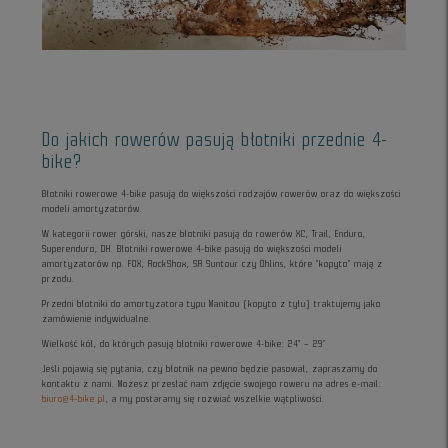
Do jakich rowerów pasują błotniki przednie 4-
bike?
Błotniki rowerowe 4-bike pasują do większości rodzajów rowerów oraz do większości
modeli amortyzatorów.
W kategorii rower górski, nasze błotniki pasują do rowerów XC, Trail, Enduro,
Superenduro, DH. Błotniki rowerowe 4-bike pasują do większości modeli
amortyzatorów np. FOX, RockShox, SR Suntour czy Öhlins, które “kopyto” mają z
przodu.
Przedni błotniki do amortyzatora typu Manitou (kopyto z tyłu) traktujemy jako
zamówienie indywidualne.
Wielkość kół, do których pasują błotniki rowerowe 4-bike: 24" – 29"
Jeśli pojawią się pytania, czy błotnik na pewno będzie pasował, zapraszamy do
kontaktu z nami. Możesz przesłać nam zdjęcie swojego roweru na adres e-mail:
biuro@4-bike.pl
, a my postaramy się rozwiać wszelkie wątpliwości.