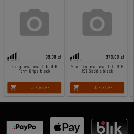
99,00 zł
379,00 zł
Duża ilość
Duża ilość
Gripy rowerowe Title MTB
Siodełko rowerowe Title MTB
Form Grips black
JS1 Saddle black
shopping_cart
shopping_cart
DO KOSZYKA
DO KOSZYKA