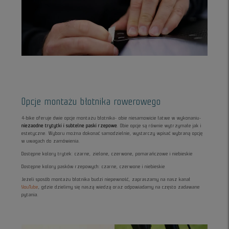
Opcje montażu błotnika rowerowego
4-bike oferuje dwie opcje montażu błotnika- obie niesamowicie łatwe w wykonaniu-
niezaodne trytytki i subtelne paski rzepowe
. Obie opcje są równie wytrzymałe jak i
estetyczne. Wyboru można dokonać samodzielnie, wystarczy wpisać wybraną opcję
w uwagach do zamówienia.
Dostępne kolory trytek: czarne, zielone, czerwone, pomarańczowe i niebieskie
Dostępne kolory pasków rzepowych: czarne, czerwone i niebieskie
Jeżeli sposób montażu błotnika budzi niepewność, zapraszamy na nasz kanał
YouTube
, gdzie dzielimy się naszą wiedzą oraz odpowiadamy na często zadawane
pytania.