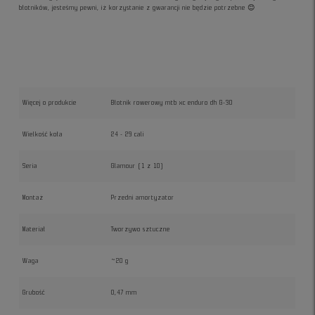
błotników, jesteśmy pewni, iż korzystanie z gwarancji nie będzie potrzebne 😊
Więcej o produkcie
Błotnik rowerowy mtb xc enduro dh G-30
Wielkość koła
24 - 29 cali
Seria
Glamour (1 z 10)
Montaż
Przedni amortyzator
Materiał
Tworzywo sztuczne
Waga
~20 g
Grubość
0,47 mm