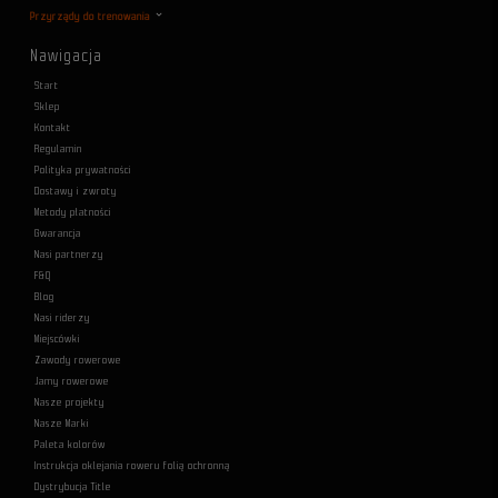
Przyrządy do trenowania
Nawigacja
Start
Sklep
Kontakt
Regulamin
Polityka prywatności
Dostawy i zwroty
Metody płatności
Gwarancja
Nasi partnerzy
F&Q
Blog
Nasi riderzy
Miejscówki
Zawody rowerowe
Jamy rowerowe
Nasze projekty
Nasze Marki
Paleta kolorów
Instrukcja oklejania roweru folią ochronną
Dystrybucja Title