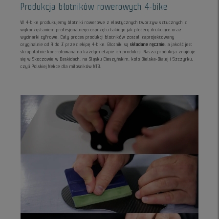
Produkcja błotników rowerowych 4-bike
W 4-bike produkujemy błotniki rowerowe z elastycznych tworzyw sztucznych z
wykorzystaniem profesjonalnego osprzętu takiego jak plotery drukujące oraz
wycinarki cyfrowe. Cały proces produkcji błotników został zaprojektowany
oryginalnie od A do Z przez ekipę 4-bike. Błotniki są
składane ręcznie
, a jakość jest
skrupulatnie kontrolowana na każdym etapie ich produkcji. Nasza produkcja znajduje
się w Skoczowie w Beskidach, na Śląsku Cieszyńskim, koło Bielska-Białej i Szczyrku,
czyli Polskiej Mekce dla miłośników MTB.