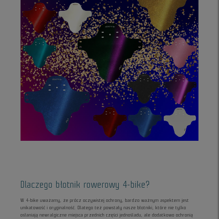
Dlaczego błotnik rowerowy 4-bike?
W 4-bike uważamy, że prócz oczywistej ochrony, bardzo ważnym aspektem jest
unikatowość i oryginalność. Dlatego też powstały nasze błotniki, które nie tylko
osłaniają newralgiczne miejsca przednich części jednośladu, ale dodatkowo ochronią