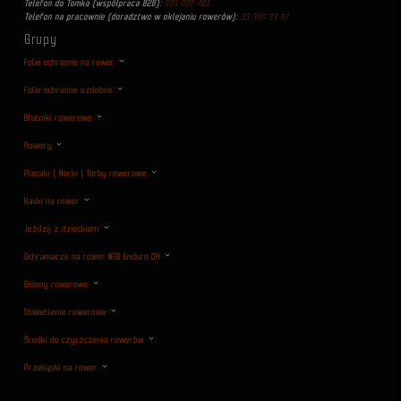
Telefon do Tomka (współpraca B2B):
505 002 401
Telefon na pracownie (doradztwo w oklejaniu rowerów):
33 300 33 97
Grupy
Folie ochronne na rower
Folie ochronne ozdobne
Błotniki rowerowe
Rowery
Plecaki | Nerki | Torby rowerowe
Kaski na rower
Jeździj z dzieckiem
Ochraniacze na rower MTB Enduro DH
Bidony rowerowe
Oświetlenie rowerowe
Środki do czyszczenia rowerów
Przekąski na rower