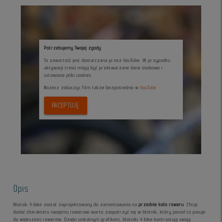
Potrzebujemy Twojej zgody
Ta zawartość jest dostarczana przez YouTube. W przypadku
aktywacji treści mogą być przetwarzane dane osobowe i
ustawiane pliki cookies.
Możesz zobaczyc film także bezpośrednio w
YouTube
AKCEPTUJĘ
Opis
Błotnik 4-bike został zaprojektowany do zamontowania na
przednie koło roweru
. Chcąc
dodać charakteru swojemu rowerowi warto zaopatrzyć się w błotnik, który ponad to pasuje
do większości rowerów. Dzięki unikalnym grafikom, błotniki 4-bike kontrastują swoją