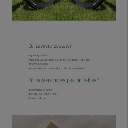
Co zawiera zestaw?
wybrany błotnik
wybrany sposób montażu błotnika (trytki lub rzep)
zestaw naklejek
naszą firmową zawieszkę z istrukcją mntażu
Co zawiera przesyłka od 4-bike?
zamówiony produkt
gratisy (np. próbki folii)
dowód zakupu