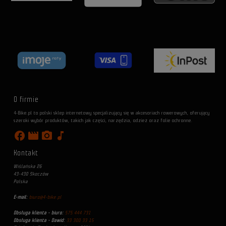
O firmie
4-Bike.pl to polski sklep internetowy specjalizujący się w akcesoriach rowerowych, oferujący
szeroki wybór produktów, takich jak części, narzędzia, odzież oraz folie ochronne.
facebook
movie
photo_camera
music_note
Kontakt
Wiślańska 26
43-430 Skoczów
Polska
E-mail:
biuro@4-bike.pl
Obsługa klienta - biuro:
575 444 731
Obsługa klienta - Dawid:
33 300 33 15