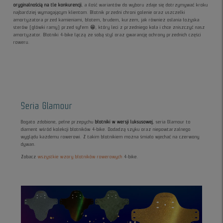
oryginalnością na tle konkurencji
, a ilość wariantów do wyboru zdaje się dotrzymywać kroku
najbardziej wymagającym klientom. Błotnik przedni chroni golenie oraz uszczelki
amortyzatora przed kamieniami, błotem, brudem, kurzem, jak również osłania łożyska
sterów (główki ramy) przed syfem 😁, który leci z przedniego koła i chce zniszczyć nasz
amortyzator. Błotniki 4-bike łączą ze sobą styl oraz gwarancję ochrony przednich części
roweru.
Seria Glamour
Bogato zdobione, pełne przepychu
błotniki w wersji luksusowej
, seria Glamour to
diament wśród kolekcji błotników 4-bike. Dodadzą szyku oraz niepowtarzalnego
wyglądu każdemu rowerowi. Z takim błotnikiem można śmiało wjechać na czerwony
dywan.
Zobacz
wszystkie wzory błotników rowerowych
4-bike.