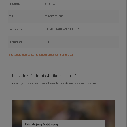
Produkcja
W Polsce
EAN
5904905831309
Kod towaru
BŁOTNIK ROWEROWY 4-BIKE G-30
ID produktu
2892
Szczegóły dotyczące zgodności produktu z przepisami
Jak założyć błotnik 4-bike na trytki?
Zobacz jak prawidłowo zamontować błotnik 4-bike na swoim rowerze!
Potrzebujemy Twojej zgody