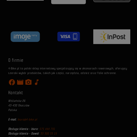
O firmie
4-Bike.pl to polski sklep internetowy specjalizujący się w akcesoriach rowerowych, oferujący
szeroki wybór produktów, takich jak części, narzędzia, odzież oraz folie ochronne.
facebook
movie
photo_camera
music_note
Kontakt
Wiślańska 26
43-430 Skoczów
Polska
E-mail:
biuro@4-bike.pl
Obsługa klienta - biuro:
575 444 731
Obsługa klienta - Dawid:
33 300 33 15