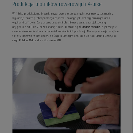
Produkcja błotników rowerowych 4-bike
W 4-bike produkujemy błotniki rowerowe z elastycznych tworzyw sztucznych z
wykorzystaniem profesjonalnego osprzętu takiego jak plotery drukujące oraz
wycinarki cyfrowe. Cały proces produkcji błotników został zaprojektowany
oryginalnie od A do Z przez ekipę 4-bike. Błotniki są
składane ręcznie
, a jakość jest
skrupulatnie kontrolowana na każdym etapie ich produkcji. Nasza produkcja znajduje
się w Skoczowie w Beskidach, na Śląsku Cieszyńskim, koło Bielska-Białej i Szczyrku,
czyli Polskiej Mekce dla miłośników MTB.