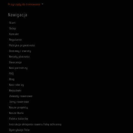
Przyrządy do trenowania
Nawigacja
Start
Sklep
Kontakt
Regulamin
Polityka prywatności
Dostawy i zwroty
Metody płatności
Gwarancja
Nasi partnerzy
F&Q
Blog
Nasi riderzy
Miejscówki
Zawody rowerowe
Jamy rowerowe
Nasze projekty
Nasze Marki
Paleta kolorów
Instrukcja oklejania roweru folią ochronną
Dystrybucja Title