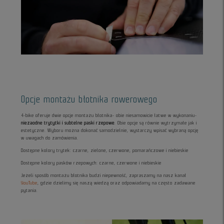
Opcje montażu błotnika rowerowego
4-bike oferuje dwie opcje montażu błotnika- obie niesamowicie łatwe w wykonaniu-
niezaodne trytytki i subtelne paski rzepowe
. Obie opcje są równie wytrzymałe jak i
estetyczne. Wyboru można dokonać samodzielnie, wystarczy wpisać wybraną opcję
w uwagach do zamówienia.
Dostępne kolory trytek: czarne, zielone, czerwone, pomarańczowe i niebieskie
Dostępne kolory pasków rzepowych: czarne, czerwone i niebieskie
Jeżeli sposób montażu błotnika budzi niepewność, zapraszamy na nasz kanał
YouTube
, gdzie dzielimy się naszą wiedzą oraz odpowiadamy na często zadawane
pytania.