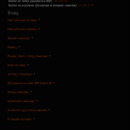
Telefon do Tomka (współpraca B2B):
505 002 401
Telefon na pracownie (doradztwo w oklejaniu rowerów):
33 300 33 97
Grupy
Folie ochronne na rower
Folie ochronne ozdobne
Błotniki rowerowe
Rowery
Plecaki | Nerki | Torby rowerowe
Kaski na rower
Jeździj z dzieckiem
Ochraniacze na rower MTB Enduro DH
Bidony rowerowe
Oświetlenie rowerowe
Środki do czyszczenia rowerów
Przekąski na rower