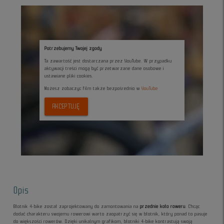
Potrzebujemy Twojej zgody
Ta zawartość jest dostarczana przez YouTube. W przypadku
aktywacji treści mogą być przetwarzane dane osobowe i
ustawiane pliki cookies.
Możesz zobaczyc film także bezpośrednio w
YouTube
AKCEPTUJĘ
Opis
Błotnik 4-bike został zaprojektowany do zamontowania na
przednie koło roweru
. Chcąc
dodać charakteru swojemu rowerowi warto zaopatrzyć się w błotnik, który ponad to pasuje
do większości rowerów. Dzięki unikalnym grafikom, błotniki 4-bike kontrastują swoją