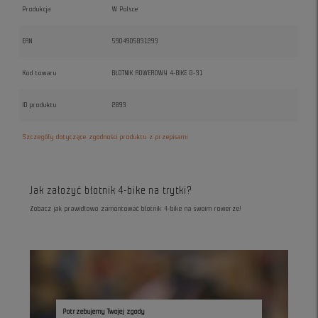
Produkcja
W Polsce
EAN
5904905831293
Kod towaru
BŁOTNIK ROWEROWY 4-BIKE G-31
ID produktu
2893
Szczegóły dotyczące zgodności produktu z przepisami
Jak założyć błotnik 4-bike na trytki?
Zobacz jak prawidłowo zamontować błotnik 4-bike na swoim rowerze!
Potrzebujemy Twojej zgody