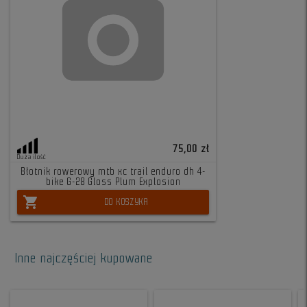
75,00 zł
Duża ilość
Błotnik rowerowy mtb xc trail enduro dh 4-
bike G-28 Gloss Plum Explosion
shopping_cart
DO KOSZYKA
Inne najczęściej kupowane