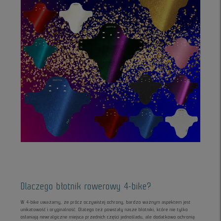
Dlaczego błotnik rowerowy 4-bike?
W 4-bike uważamy, że prócz oczywistej ochrony, bardzo ważnym aspektem jest
unikatowość i oryginalność. Dlatego też powstały nasze błotniki, które nie tylko
osłaniają newralgiczne miejsca przednich części jednośladu, ale dodatkowo ochronią