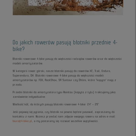
Do jakich rowerów pasują błotniki przednie 4-
bike?
Błotniki rowerowe 4-bike pasują do większości rodzajów rowerów oraz do większości
modeli amortyzatorów.
W kategorii rower górski, nasze błotniki pasują do rowerów XC, Trail, Enduro,
Superenduro, DH. Błotniki rowerowe 4-bike pasują do większości modeli
amortyzatorów np. FOX, RockShox, SR Suntour czy Öhlins, które “kopyto” mają z
przodu.
Przedni błotniki do amortyzatora typu Manitou (kopyto z tyłu) traktujemy jako
zamówienie indywidualne.
Wielkość kół, do których pasują błotniki rowerowe 4-bike: 24" – 29"
Jeśli pojawią się pytania, czy błotnik na pewno będzie pasował, zapraszamy do
kontaktu z nami. Możesz przesłać nam zdjęcie swojego roweru na adres e-mail:
biuro@4-bike.pl
, a my postaramy się rozwiać wszelkie wątpliwości.