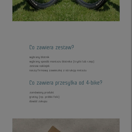
Co zawiera zestaw?
wybrany błotnik
wybrany sposób montażu błotnika (trytki lub rzep)
zestaw naklejek
naszą firmową zawieszkę z istrukcją mntażu
Co zawiera przesyłka od 4-bike?
zamówiony produkt
gratisy (np. próbki folii)
dowód zakupu