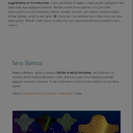
oryginalnością na tle konkurencji
, a ilość wariantów do wyboru zdaje się dotrzymywać kroku
najbardziej wymagającym klientom. Błotnik przedni chroni golenie oraz uszczelki
amortyzatora przed kamieniami, błotem, brudem, kurzem, jak również osłania łożyska
sterów (główki ramy) przed syfem 😁, który leci z przedniego koła i chce zniszczyć nasz
amortyzator. Błotniki 4-bike łączą ze sobą styl oraz gwarancję ochrony przednich części
roweru.
Seria Glamour
Bogato zdobione, pełne przepychu
błotniki w wersji luksusowej
, seria Glamour to
diament wśród kolekcji błotników 4-bike. Dodadzą szyku oraz niepowtarzalnego
wyglądu każdemu rowerowi. Z takim błotnikiem można śmiało wjechać na czerwony
dywan.
Zobacz
wszystkie wzory błotników rowerowych
4-bike.