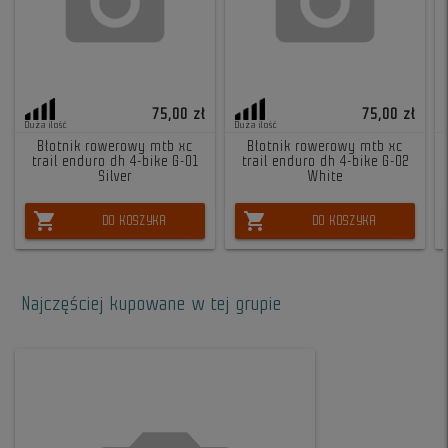
75,00 zł
75,00 zł
Duża ilość
Duża ilość
Błotnik rowerowy mtb xc
Błotnik rowerowy mtb xc
trail enduro dh 4-bike G-01
trail enduro dh 4-bike G-02
Silver
White
shopping_cart
shopping_cart
DO KOSZYKA
DO KOSZYKA
Najczęściej kupowane w tej grupie