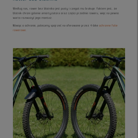
Według nas, rower bez błotnika jest pusty i czegoś mu brakuje. Faktem jest, że
błotnik chroni golenie amortyzatora oraz części przednie roweru, więc na pewno
warto rozważyć jego montaż.
Mówiąc o ochronie, polecamy spojrzeć na oferowane przez 4-bike
ochronne folie
rowerowe
.