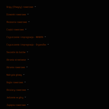
Gripy (Chwyty) rowerowe
Dzwonki rowerowe
Akcesoria rowerowe
Części rowerowe
Czyszczenie i impregnacja - NIKWAX
Czyszczenie i impregnacja - OrganoTex
Saszetki do butów
Ubrania streetwear
Ubrania rowerowe
Nakrycia głowy
Gogle rowerowe
Oklulary rowerowe
Jedzenie w góry
Zapięcia rowerowe