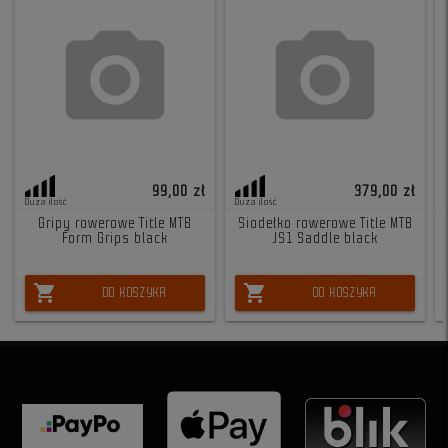
99,00 zł
379,00 zł
Duża ilość
Duża ilość
Gripy rowerowe Title MTB
Siodełko rowerowe Title MTB
Form Grips black
JS1 Saddle black
shopping_cart
shopping_cart
DO KOSZYKA
DO KOSZYKA