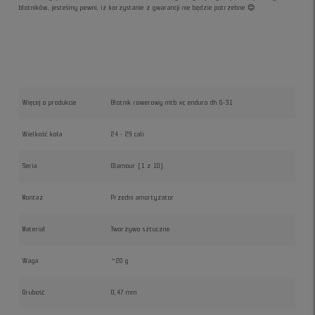
błotników, jesteśmy pewni, iż korzystanie z gwarancji nie będzie potrzebne 😊
Więcej o produkcie
Błotnik rowerowy mtb xc enduro dh G-31
Wielkość koła
24 - 29 cali
Seria
Glamour (1 z 10)
Montaż
Przedni amortyzator
Materiał
Tworzywo sztuczne
Waga
~20 g
Grubość
0,47 mm