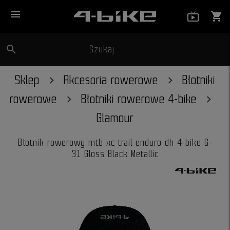
menu
live_tv_
shopping_cart
search
Szukaj
close
Sklep
Akcesoria rowerowe
Błotniki
rowerowe
Błotniki rowerowe 4-bike
Glamour
Błotnik rowerowy mtb xc trail enduro dh 4-bike G-
31 Gloss Black Metallic