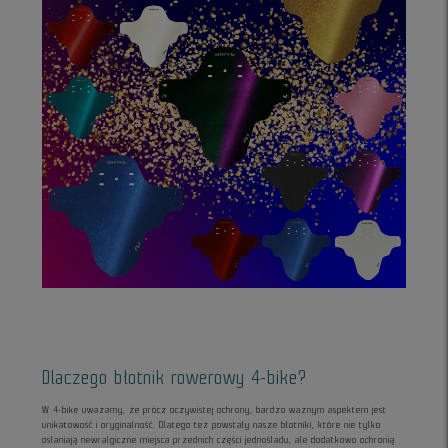
Dlaczego błotnik rowerowy 4-bike?
W 4-bike uważamy, że prócz oczywistej ochrony, bardzo ważnym aspektem jest
unikatowość i oryginalność. Dlatego też powstały nasze błotniki, które nie tylko
osłaniają newralgiczne miejsca przednich części jednośladu, ale dodatkowo ochronią