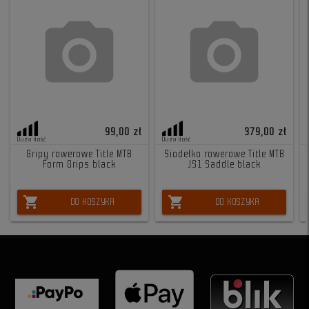
99,00 zł
379,00 zł
Duża ilość
Duża ilość
Gripy rowerowe Title MTB
Siodełko rowerowe Title MTB
Form Grips black
JS1 Saddle black
shopping_cart
shopping_cart
DO KOSZYKA
DO KOSZYKA