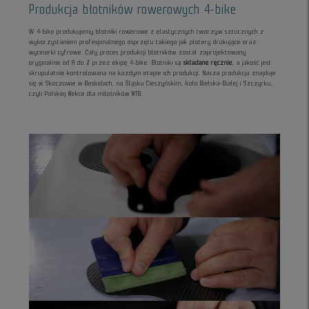
Produkcja błotników rowerowych 4-bike
W 4-bike produkujemy błotniki rowerowe z elastycznych tworzyw sztucznych z
wykorzystaniem profesjonalnego osprzętu takiego jak plotery drukujące oraz
wycinarki cyfrowe. Cały proces produkcji błotników został zaprojektowany
oryginalnie od A do Z przez ekipę 4-bike. Błotniki są
składane ręcznie
, a jakość jest
skrupulatnie kontrolowana na każdym etapie ich produkcji. Nasza produkcja znajduje
się w Skoczowie w Beskidach, na Śląsku Cieszyńskim, koło Bielska-Białej i Szczyrku,
czyli Polskiej Mekce dla miłośników MTB.