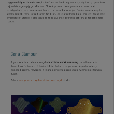
oryginalnością na tle konkurencji
, a ilość wariantów do wyboru zdaje się dotrzymywać kroku
najbardziej wymagającym klientom. Błotnik przedni chroni golenie oraz uszczelki
amortyzatora przed kamieniami, błotem, brudem, kurzem, jak również osłania łożyska
sterów (główki ramy) przed syfem 😁, który leci z przedniego koła i chce zniszczyć nasz
amortyzator. Błotniki 4-bike łączą ze sobą styl oraz gwarancję ochrony przednich części
roweru.
Seria Glamour
Bogato zdobione, pełne przepychu
błotniki w wersji luksusowej
, seria Glamour to
diament wśród kolekcji błotników 4-bike. Dodadzą szyku oraz niepowtarzalnego
wyglądu każdemu rowerowi. Z takim błotnikiem można śmiało wjechać na czerwony
dywan.
Zobacz
wszystkie wzory błotników rowerowych
4-bike.