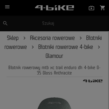
menu
live_tv_
shopping_cart
search
Szukaj
close
Sklep
Akcesoria rowerowe
Błotniki
rowerowe
Błotniki rowerowe 4-bike
Glamour
Błotnik rowerowy mtb xc trail enduro dh 4-bike G-
35 Gloss Anthracite