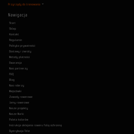
Przyrządy do trenowania
Nawigacja
Start
Sklep
Kontakt
Regulamin
Polityka prywatności
Dostawy i zwroty
Metody płatności
Gwarancja
Nasi partnerzy
F&Q
Blog
Nasi riderzy
Miejscówki
Zawody rowerowe
Jamy rowerowe
Nasze projekty
Nasze Marki
Paleta kolorów
Instrukcja oklejania roweru folią ochronną
Dystrybucja Title