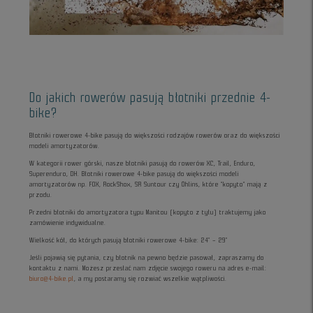
Do jakich rowerów pasują błotniki przednie 4-
bike?
Błotniki rowerowe 4-bike pasują do większości rodzajów rowerów oraz do większości
modeli amortyzatorów.
W kategorii rower górski, nasze błotniki pasują do rowerów XC, Trail, Enduro,
Superenduro, DH. Błotniki rowerowe 4-bike pasują do większości modeli
amortyzatorów np. FOX, RockShox, SR Suntour czy Öhlins, które “kopyto” mają z
przodu.
Przedni błotniki do amortyzatora typu Manitou (kopyto z tyłu) traktujemy jako
zamówienie indywidualne.
Wielkość kół, do których pasują błotniki rowerowe 4-bike: 24" – 29"
Jeśli pojawią się pytania, czy błotnik na pewno będzie pasował, zapraszamy do
kontaktu z nami. Możesz przesłać nam zdjęcie swojego roweru na adres e-mail:
biuro@4-bike.pl
, a my postaramy się rozwiać wszelkie wątpliwości.