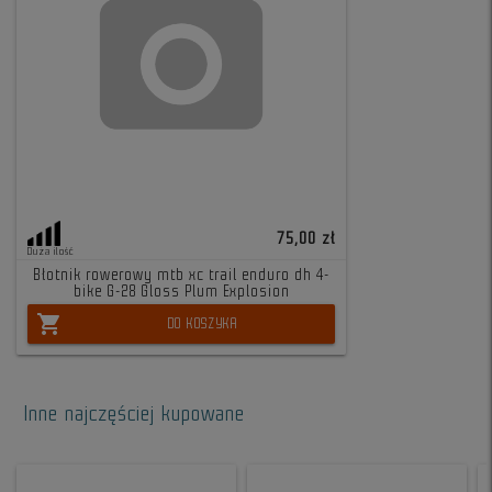
75,00 zł
Duża ilość
Błotnik rowerowy mtb xc trail enduro dh 4-
bike G-28 Gloss Plum Explosion
shopping_cart
DO KOSZYKA
Inne najczęściej kupowane