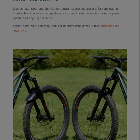
Według nas, rower bez błotnika jest pusty i czegoś mu brakuje. Faktem jest, że
błotnik chroni golenie amortyzatora oraz części przednie roweru, więc na pewno
warto rozważyć jego montaż.
Mówiąc o ochronie, polecamy spojrzeć na oferowane przez 4-bike
ochronne folie
rowerowe
.