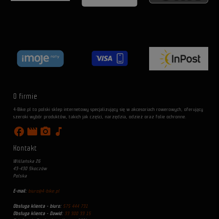
O firmie
4-Bike.pl to polski sklep internetowy specjalizujący się w akcesoriach rowerowych, oferujący
szeroki wybór produktów, takich jak części, narzędzia, odzież oraz folie ochronne.
facebook
movie
photo_camera
music_note
Kontakt
Wiślańska 26
43-430 Skoczów
Polska
E-mail:
biuro@4-bike.pl
Obsługa klienta - biuro:
575 444 731
Obsługa klienta - Dawid:
33 300 33 15