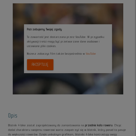
Potrzebujemy Twojej zgody
Ta zawartość jest dostarczana przez YouTube. W przypadku
aktywacji treści mogą być przetwarzane dane osobowe i
ustawiane pliki cookies.
Możesz zobaczyc film także bezpośrednio w
YouTube
AKCEPTUJĘ
Opis
Błotnik 4-bike został zaprojektowany do zamontowania na
przednie koło roweru
. Chcąc
dodać charakteru swojemu rowerowi warto zaopatrzyć się w błotnik, który ponad to pasuje
do większości rowerów. Dzięki unikalnym grafikom, błotniki 4-bike kontrastują swoją