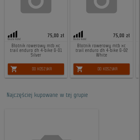
75,00 zł
75,00 zł
Duża ilość
Duża ilość
Błotnik rowerowy mtb xc
Błotnik rowerowy mtb xc
trail enduro dh 4-bike G-01
trail enduro dh 4-bike G-02
Silver
White
shopping_cart
shopping_cart
DO KOSZYKA
DO KOSZYKA
Najczęściej kupowane w tej grupie