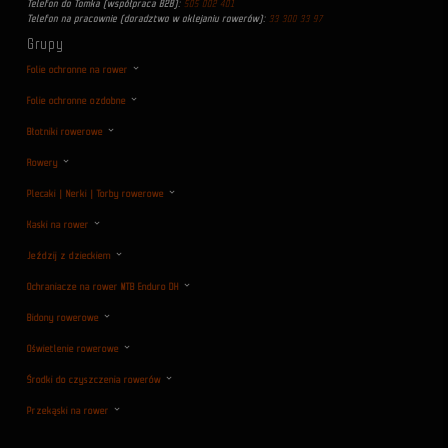
Telefon do Tomka (współpraca B2B):
505 002 401
Telefon na pracownie (doradztwo w oklejaniu rowerów):
33 300 33 97
Grupy
Folie ochronne na rower
Folie ochronne ozdobne
Błotniki rowerowe
Rowery
Plecaki | Nerki | Torby rowerowe
Kaski na rower
Jeździj z dzieckiem
Ochraniacze na rower MTB Enduro DH
Bidony rowerowe
Oświetlenie rowerowe
Środki do czyszczenia rowerów
Przekąski na rower