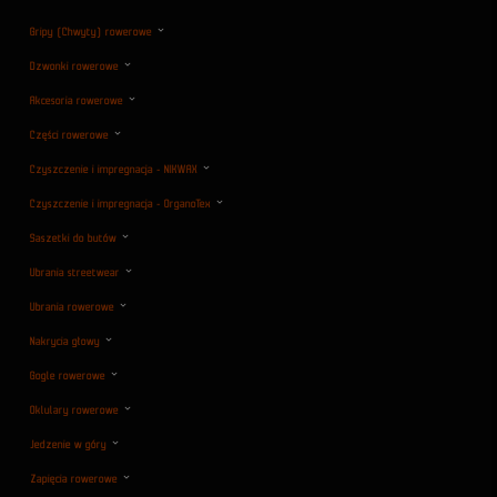
Gripy (Chwyty) rowerowe
Dzwonki rowerowe
Akcesoria rowerowe
Części rowerowe
Czyszczenie i impregnacja - NIKWAX
Czyszczenie i impregnacja - OrganoTex
Saszetki do butów
Ubrania streetwear
Ubrania rowerowe
Nakrycia głowy
Gogle rowerowe
Oklulary rowerowe
Jedzenie w góry
Zapięcia rowerowe