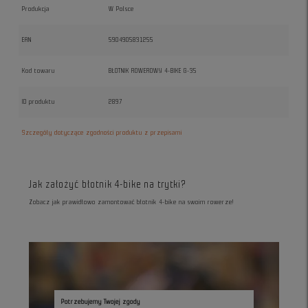
Produkcja
W Polsce
EAN
5904905831255
Kod towaru
BŁOTNIK ROWEROWY 4-BIKE G-35
ID produktu
2897
Szczegóły dotyczące zgodności produktu z przepisami
Jak założyć błotnik 4-bike na trytki?
Zobacz jak prawidłowo zamontować błotnik 4-bike na swoim rowerze!
Potrzebujemy Twojej zgody