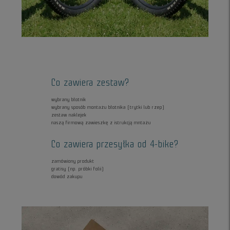
Co zawiera zestaw?
wybrany błotnik
wybrany sposób montażu błotnika (trytki lub rzep)
zestaw naklejek
naszą firmową zawieszkę z istrukcją mntażu
Co zawiera przesyłka od 4-bike?
zamówiony produkt
gratisy (np. próbki folii)
dowód zakupu