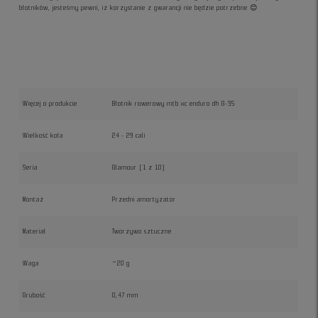
błotników, jesteśmy pewni, iż korzystanie z gwarancji nie będzie potrzebne 😊
Więcej o produkcie
Błotnik rowerowy mtb xc enduro dh G-35
Wielkość koła
24 - 29 cali
Seria
Glamour (1 z 10)
Montaż
Przedni amortyzator
Materiał
Tworzywo sztuczne
Waga
~20 g
Grubość
0,47 mm