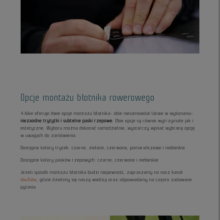
Opcje montażu błotnika rowerowego
4-bike oferuje dwie opcje montażu błotnika- obie niesamowicie łatwe w wykonaniu-
niezaodne trytytki i subtelne paski rzepowe
. Obie opcje są równie wytrzymałe jak i
estetyczne. Wyboru można dokonać samodzielnie, wystarczy wpisać wybraną opcję
w uwagach do zamówienia.
Dostępne kolory trytek: czarne, zielone, czerwone, pomarańczowe i niebieskie
Dostępne kolory pasków rzepowych: czarne, czerwone i niebieskie
Jeżeli sposób montażu błotnika budzi niepewność, zapraszamy na nasz kanał
YouTube
, gdzie dzielimy się naszą wiedzą oraz odpowiadamy na często zadawane
pytania.