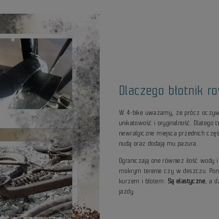
Dlaczego błotnik r
W 4-bike uważamy, że prócz oczywi
unikatowość i oryginalność. Dlatego t
newralgiczne miejsca przednich częś
nudą oraz dodają mu pazura.
Ograniczają one również ilość wody i
mokrym terenie czy w deszczu. Pona
kurzem i błotem.
Są elastyczne
, a 
jazdy.