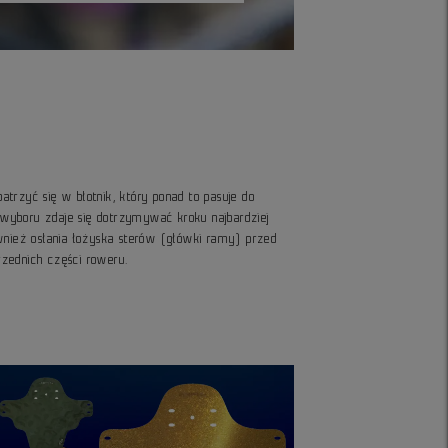
trzyć się w błotnik, który ponad to pasuje do
o wyboru zdaje się dotrzymywać kroku najbardziej
wnież osłania łożyska sterów (główki ramy) przed
rzednich części roweru.