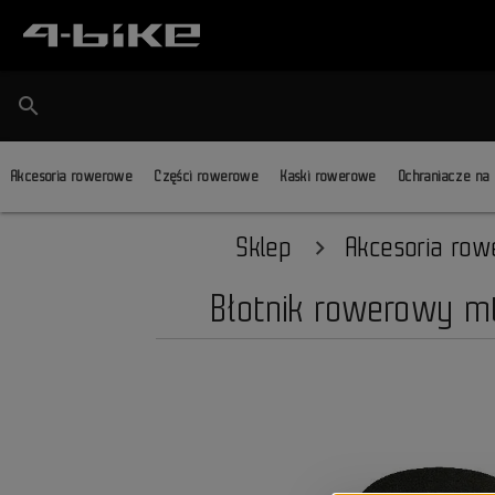
search
Akcesoria rowerowe
Części rowerowe
Kaski rowerowe
Ochraniacze na
Sklep
Akcesoria ro
Błotnik rowerowy mtb