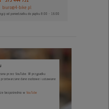
575 444 731
biuro@4-bike.pl
ycji od poniedziałku do piątku 8:00 - 16:00
y
czana przez YouTube. W przypadku
ć przetwarzane dane osobowe i ustawiane
kże bezpośrednio w
YouTube