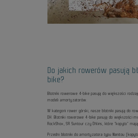
Do jakich rowerów pasują bł
bike?
Błotniki rowerowe 4-bike pasują do większości rodz
modeli amortyzatorów.
W kategorii rower górski, nasze błotniki pasują do ro
DH. Błotniki rowerowe 4-bike pasują do większości m
RockShox, SR Suntour czy Öhlins, które “kopyto” maj
Przedni błotniki do amortyzatora typu Manitou (kopyt