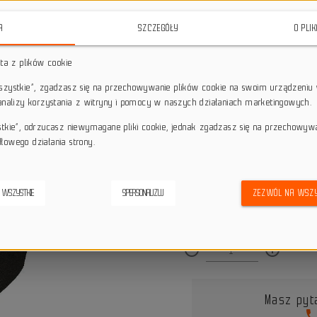
star_border
star_border
star_border
star_border
star_border
A
SZCZEGÓŁY
O PLI
sta z plików cookie
Darmowa dostawa przy z
local_shipping
wszystkie”, zgadzasz się na przechowywanie plików cookie na swoim urządzeniu 
Dotyczy wysyłki na terenie P
 analizy korzystania z witryny i pomocy w naszych działaniach marketingowych.
keyboard_return
14 dni na odstąpienie od
stkie”, odrzucasz niewymagane pliki cookie, jednak zgadzasz się na przechowyw
credit_score
Wygodne płatności
łowego działania strony.
 WSZYSTKIE
SPERSONALIZUJ
ZEZWÓL NA WSZY
Dostępna ilość:
remove_circle_outline
add_circle_outline
Masz pyt
pho