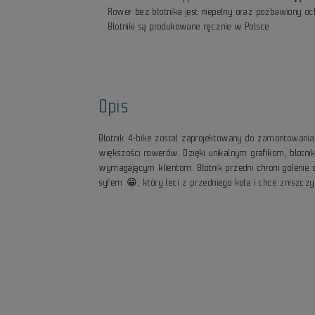
Rower bez błotnika jest niepełny oraz pozbawiony o
Błotniki są produkowane ręcznie w Polsce
Opis
Błotnik 4-bike został zaprojektowany do zamontowani
większości rowerów. Dzięki unikalnym grafikom, błotnik
wymagającym klientom. Błotnik przedni chroni golenie
syfem 😁, który leci z przedniego koła i chce zniszczy