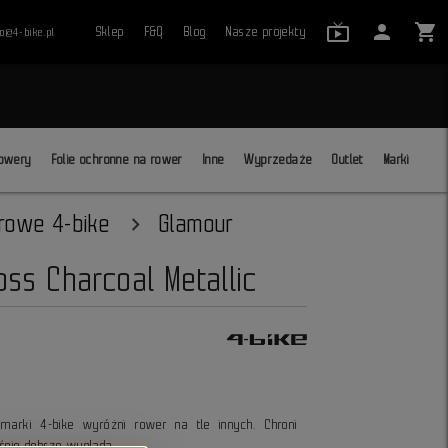
live_tv_24
person
shopping_cart
Sklep
F&Q
Blog
Nasze projekty
ro@4-bike.pl
close
owery
Folie ochronne na rower
Inne
Wyprzedaże
Outlet
Marki
erowe 4-bike
Glamour
oss Charcoal Metallic
 marki 4-bike wyróżni rower na tle innych. Chroni
śnie dobrze wygląda.