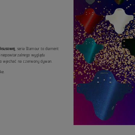
luksusowej
, seria Glamour to diament
z niepowtarzalnego wyglądu
ło wjechać na czerwony dywan.
ke.