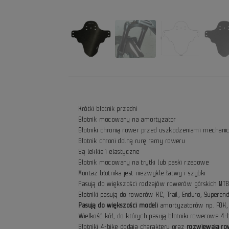
Krótki błotnik przedni
Błotnik mocowany na amortyzator
Błotniki chronią rower przed uszkodzeniami mechan
Błotnik chroni dolną rurę ramy roweru
Są lekkie i elastyczne
Błotnik mocowany na trytki lub paski rzepowe
Montaż błotnika jest niezwykle łatwy i szybki
Pasują do większości rodzajów rowerów górskich MT
Błotniki pasują do rowerów XC, Trail, Enduro, Superen
Pasują do większości modeli
amortyzatorów np. FOX, 
Wielkość kół, do których pasują błotniki rowerowe 4-
Błotniki 4-bike dodają charakteru oraz
rozwiewają r