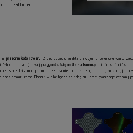
chrony przed brudem
a na
przednie koło roweru
. Chcąc dodać charakteru swojemu rowerowi warto zaopa
i 4-bike kontrastują swoją
oryginalnością na tle konkurencji
, a ilość wariantów d
 oraz uszczelki amortyzatora przed kamieniami, błotem, brudem, kurzem, jak ró
ć nasz amortyzator. Błotniki 4-bike łączą ze sobą styl oraz gwarancję ochrony p