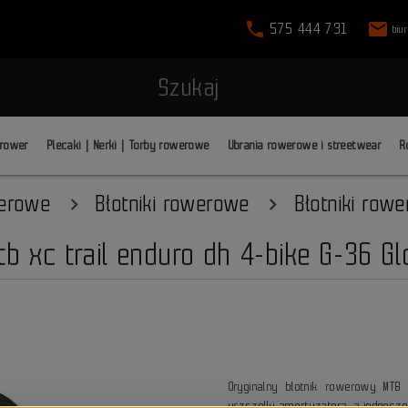
phone
mail
575 444 731
biu
Szukaj
 rower
Plecaki | Nerki | Torby rowerowe
Ubrania rowerowe i streetwear
R
werowe
Błotniki rowerowe
Błotniki row
 xc trail enduro dh 4-bike G-36 Gl
Oryginalny błotnik rowerowy MTB
uszczelki amortyzatora, a jednocze