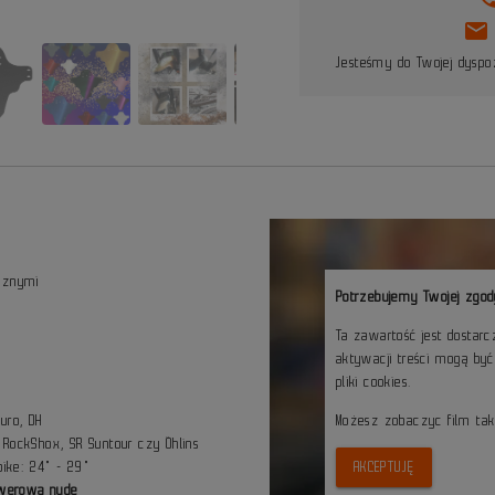
mail
Jesteśmy do Twojej dyspoz
icznymi
Potrzebujemy Twojej zgod
Ta zawartość jest dostar
aktywacji treści mogą by
pliki cookies.
B
duro, DH
Możesz zobaczyc film ta
RockShox, SR Suntour czy Öhlins
bike: 24" - 29"
AKCEPTUJĘ
owerową nudę