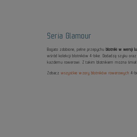
Seria Glamour
Bogato zdobione, pełne przepychu
błotniki w wersji 
wśród kolekcji błotników 4-bike. Dodadzą szyku ora
każdemu rowerowi. Z takim błotnikiem można śmia
Zobacz
wszystkie wzory błotników rowerowych
4-bi