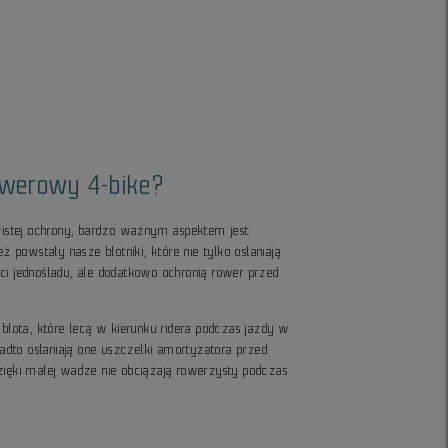
owerowy 4-bike?
stej ochrony, bardzo ważnym aspektem jest
eż powstały nasze błotniki, które nie tylko osłaniają
ci jednośladu, ale dodatkowo ochronią rower przed
 błota, które lecą w kierunku ridera podczas jazdy w
dto osłaniają one uszczelki amortyzatora przed
dzięki małej wadze nie obciążają rowerzysty podczas