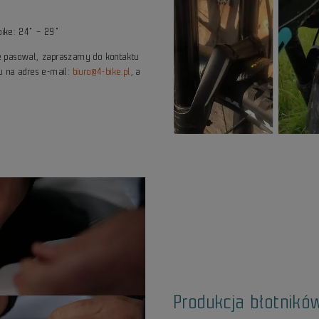
bike: 24" – 29"
zie pasował, zapraszamy do kontaktu
u na adres e-mail:
biuro@4-bike.pl
, a
Produkcja błotnikó