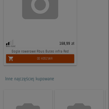
168,99 zł
Mała ilość
Gogle rowerowe Abus Buteo infra Red
shopping_cart
DO KOSZYKA
Inne najczęściej kupowane