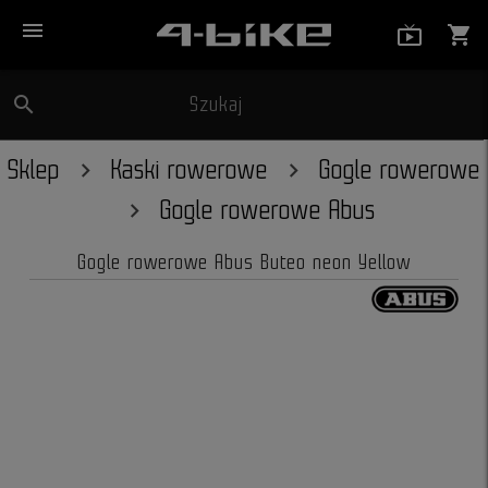
menu
live_tv_
shopping_cart
search
Szukaj
close
Sklep
Kaski rowerowe
Gogle rowerowe
Gogle rowerowe Abus
Gogle rowerowe Abus Buteo neon Yellow