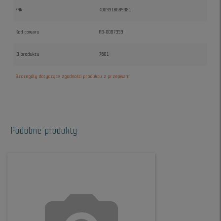
EAN
4003318689321
Kod towaru
AB-0087339
ID produktu
7601
Szczegóły dotyczące zgodności produktu z przepisami
Podobne produkty