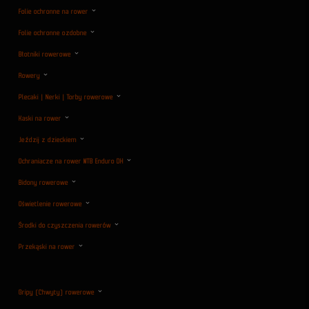
Folie ochronne na rower
Folie ochronne ozdobne
Błotniki rowerowe
Rowery
Plecaki | Nerki | Torby rowerowe
Kaski na rower
Jeździj z dzieckiem
Ochraniacze na rower MTB Enduro DH
Bidony rowerowe
Oświetlenie rowerowe
Środki do czyszczenia rowerów
Przekąski na rower
Gripy (Chwyty) rowerowe