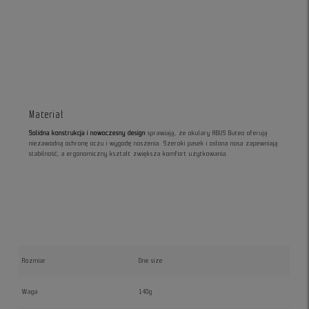
Materiał
Solidna konstrukcja i nowoczesny design
sprawiają, że okulary ABUS Buteo oferują
niezawodną ochronę oczu i wygodę noszenia. Szeroki pasek i osłona nosa zapewniają
stabilność, a ergonomiczny kształt zwiększa komfort użytkowania.
Rozmiar
One size
Waga
140g