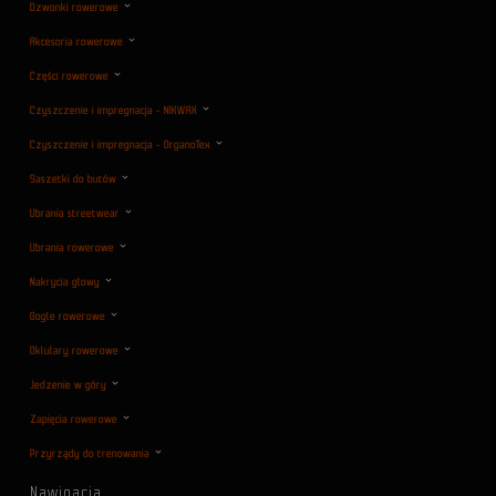
Dzwonki rowerowe
Akcesoria rowerowe
Części rowerowe
Czyszczenie i impregnacja - NIKWAX
Czyszczenie i impregnacja - OrganoTex
Saszetki do butów
Ubrania streetwear
Ubrania rowerowe
Nakrycia głowy
Gogle rowerowe
Oklulary rowerowe
Jedzenie w góry
Zapięcia rowerowe
Przyrządy do trenowania
Nawigacja