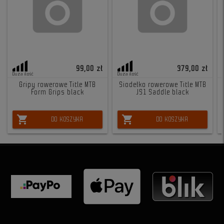
99,00 zł
379,00 zł
Duża ilość
Duża ilość
Gripy rowerowe Title MTB
Siodełko rowerowe Title MTB
Form Grips black
JS1 Saddle black
shopping_cart
shopping_cart
DO KOSZYKA
DO KOSZYKA