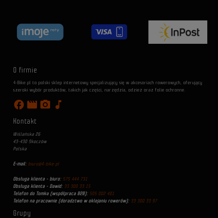
O firmie
4-Bike.pl to polski sklep internetowy specjalizujący się w akcesoriach rowerowych, oferujący
szeroki wybór produktów, takich jak części, narzędzia, odzież oraz folie ochronne.
facebook
movie
photo_camera
music_note
Kontakt
Wiślańska 26
43-430 Skoczów
Polska
E-mail:
biuro@4-bike.pl
Obsługa klienta - biuro:
575 444 731
Obsługa klienta - Dawid:
33 300 33 15
Telefon do Tomka (współpraca B2B):
505 002 401
Telefon na pracownie (doradztwo w oklejaniu rowerów):
33 300 33 97
Grupy