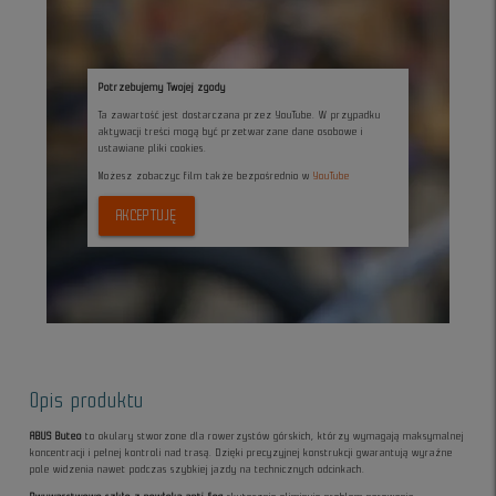
Potrzebujemy Twojej zgody
Ta zawartość jest dostarczana przez YouTube. W przypadku
aktywacji treści mogą być przetwarzane dane osobowe i
ustawiane pliki cookies.
Możesz zobaczyc film także bezpośrednio w
YouTube
AKCEPTUJĘ
Opis produktu
ABUS Buteo
to okulary stworzone dla rowerzystów górskich, którzy wymagają maksymalnej
koncentracji i pełnej kontroli nad trasą. Dzięki precyzyjnej konstrukcji gwarantują wyraźne
pole widzenia nawet podczas szybkiej jazdy na technicznych odcinkach.