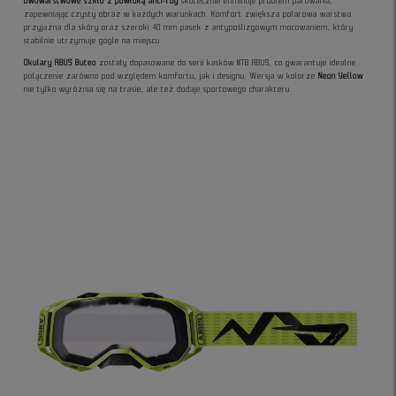
Dwuwarstwowe szkło z powłoką anti-fog
skutecznie eliminuje problem parowania,
zapewniając czysty obraz w każdych warunkach. Komfort zwiększa polarowa warstwa
przyjazna dla skóry oraz szeroki 40 mm pasek z antypoślizgowym mocowaniem, który
stabilnie utrzymuje gogle na miejscu.
Okulary ABUS Buteo
zostały dopasowane do serii kasków MTB ABUS, co gwarantuje idealne
połączenie zarówno pod względem komfortu, jak i designu. Wersja w kolorze
Neon Yellow
nie tylko wyróżnia się na trasie, ale też dodaje sportowego charakteru.