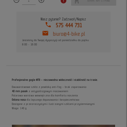
remove_circle_outline
add_circle_outline
error
shopping_cart
BRAK NA STANIE
Masz pytanie? Zadzwoń/Napisz
phone
575 444 731
mail
biuro@4-bike.pl
Jesteśmy do Twojej dyspozycji od poniedziałku do piątku
8:00 - 16:00
Profesjonalne gogle MTB – niezawodna widoczność i stabilność na trasie.
Dwuwarstwowe szkło z powłoką anti-fog – brak zaparowania
40 mm pasek
z antypoślizgowym mocowaniem
Polarowa warstwa wewnętrzna dla komfortu noszenia
Osłona nosa
dla lepszego dopasowania i bezpieczeństwa
Dostępne z przezroczystymi i lustrzanymi szkłami przyciemnianymi
Waga: 140 g