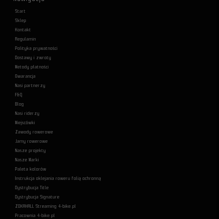
Start
Sklep
Kontakt
Regulamin
Polityka prywatności
Dostawy i zwroty
Metody płatności
Gwarancja
Nasi partnerzy
F&Q
Blog
Nasi riderzy
Miejscówki
Zawody rowerowe
Jamy rowerowe
Nasze projekty
Nasze Marki
Paleta kolorów
Instrukcja oklejania roweru folią ochronną
Dystrybucja Title
Dystrybucja Signature
ZOKAHALL Streaming 4-bike.pl
Pracownia 4-bike.pl