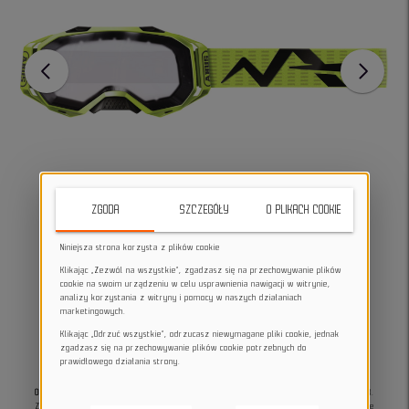
ZGODA
SZCZEGÓŁY
O PLIKACH COOKIE
Niniejsza strona korzysta z plików cookie
Klikając „Zezwól na wszystkie”, zgadzasz się na przechowywanie plików
cookie na swoim urządzeniu w celu usprawnienia nawigacji w witrynie,
analizy korzystania z witryny i pomocy w naszych działaniach
marketingowych.
Klikając „Odrzuć wszystkie”, odrzucasz niewymagane pliki cookie, jednak
zgadzasz się na przechowywanie plików cookie potrzebnych do
prawidłowego działania strony.
Okulary rowerowe ABUS Buteo Neon Yellow
to doskonały wybór dla miłośników MTB.
Zapewniają ostre jak brzytwa pole widzenia, komfort noszenia i idealne dopasowanie