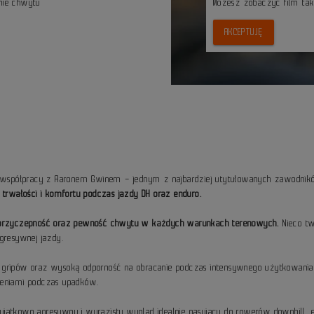
onie chwytu
Możesz zobaczyc film ta
AKCEPTUJĘ
e współpracy z Aaronem Gwinem – jednym z najbardziej utytułowanych zawodnik
 trwałości i komfortu podczas jazdy DH oraz enduro.
a przyczepność oraz pewność chwytu w każdych warunkach terenowych.
Nieco tw
gresywnej jazdy.
e gripów oraz wysoką odporność na obracanie podczas intensywnego użytkowani
zeniami podczas upadków.
jątkowo agresywny i wyrazisty wygląd idealnie pasujący do rowerów downhill, en