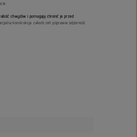
cie.
ałość chwytów i pomagają chronić je przed
ecjalna konstrukcja zakończeń poprawia odporność
.