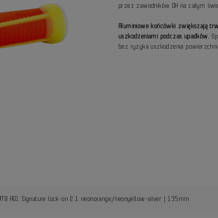
przez zawodników DH na całym świe
Aluminiowe końcówki zwiększają trw
uszkodzeniami podczas upadków.
Sp
bez ryzyka uszkodzenia powierzchni
MTB AG1 Signature lock-on 2.1 neonorange/neonyellow-silver | 135mm