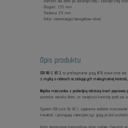
Komfort dla dłoni po wewnętrznej i zewnętrznej str
Długość: 135 mm
Średnica: 29 mm
Kolor: neonorange/neonyellow-silver
Opis produktu
ODI AG-1 V2.1
to profesjonalne gripy MTB stworzone w
z myślą o riderach oczekujących maksymalnej kontroli,
Miękka mieszanka z podwójną teksturą knurl poprawi
punktów nacisku dłoni, co zwiększa kontrolę podczas a
System ODI Lock-On V2.1 zapewnia stabilne mocowani
trwałość i pomagają zabezpieczyć gripy przed uszkod
Kolor neonorange/neonyellow-silver nadaje chwytom wy