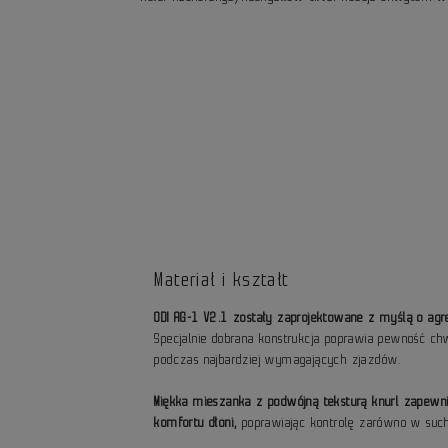
Materiał i kształt
ODI AG-1 V2.1 zostały zaprojektowane z myślą o agre
Specjalnie dobrana konstrukcja poprawia pewność c
podczas najbardziej wymagających zjazdów.
Miękka mieszanka z podwójną teksturą knurl zapewn
komfortu dłoni,
poprawiając kontrolę zarówno w such