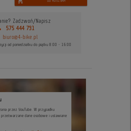
shopping_cart
DO KOSZYKA
anie? Zadzwoń/Napisz
ne
575 444 731
biuro@4-bike.pl
ycji od poniedziałku do piątku 8:00 - 16:00
y
czana przez YouTube. W przypadku
ć przetwarzane dane osobowe i ustawiane