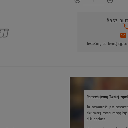
remove_circle_outline
add_circle_outline
Masz pyt
pho
mail
Jesteśmy do Twojej dyspoz
Potrzebujemy Twojej zgod
Ta zawartość jest dostar
aktywacji treści mogą by
pliki cookies.