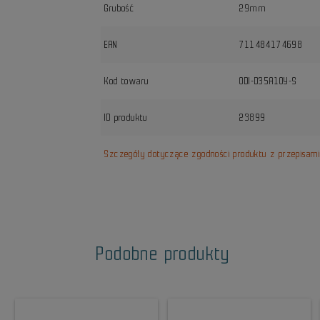
Grubość
29mm
EAN
711484174698
Kod towaru
ODI-D35A1OY-S
ID produktu
23899
Szczegóły dotyczące zgodności produktu z przepisam
Podobne produkty