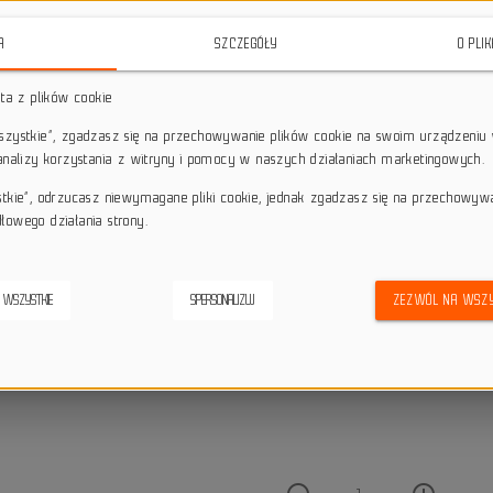
Gripy MTB lock-on
ODI AG-1 V2.1
zos
dwukrotnym mistrzem świata UC
A
SZCZEGÓŁY
O PLI
trwałość i pewny chwyt podczas naj
sta z plików cookie
star_border
star_border
star_border
star_border
star_border
wszystkie”, zgadzasz się na przechowywanie plików cookie na swoim urządzeniu 
 analizy korzystania z witryny i pomocy w naszych działaniach marketingowych.
Darmowa dostawa przy z
local_shipping
stkie”, odrzucasz niewymagane pliki cookie, jednak zgadzasz się na przechowyw
Dotyczy wysyłki na terenie P
łowego działania strony.
keyboard_return
14 dni na odstąpienie od
credit_score
Wygodne płatności
 WSZYSTKIE
SPERSONALIZUJ
ZEZWÓL NA WSZY
Dostępna ilość: