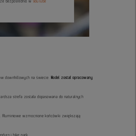
kże bezpośrednio w
YouTube
ów downhillowych na świecie.
Model został opracowany
ardsza strefa została dopasowana do naturalnych
a. Aluminiowe wzmocnione końcówki zwiększają
duro i bike park.