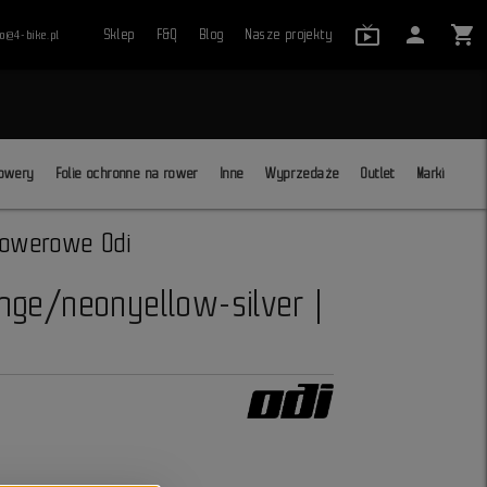
live_tv_24
person
shopping_cart
Sklep
F&Q
Blog
Nasze projekty
ro@4-bike.pl
close
owery
Folie ochronne na rower
Inne
Wyprzedaże
Outlet
Marki
rowerowe Odi
nge/neonyellow-silver |