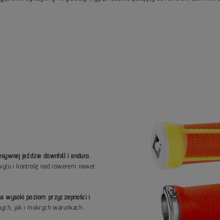
sywnej jeździe downhill i enduro.
hwytu i kontrolę nad rowerem nawet
ia wysoki poziom przyczepności i
ych, jak i mokrych warunkach.