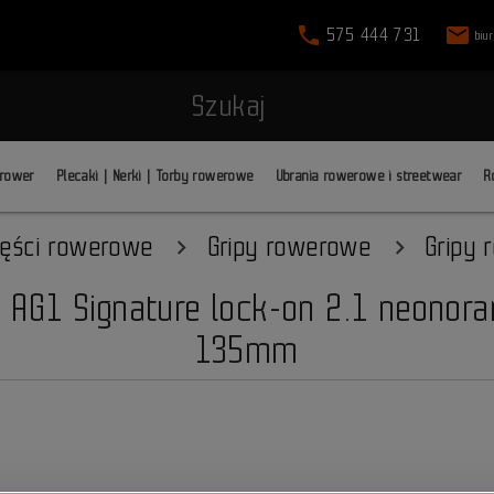
phone
mail
575 444 731
biu
Szukaj
 rower
Plecaki | Nerki | Torby rowerowe
Ubrania rowerowe i streetwear
R
ęści rowerowe
Gripy rowerowe
Gripy 
 AG1 Signature lock-on 2.1 neonora
135mm