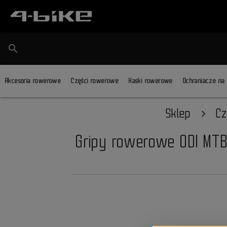
search
Akcesoria rowerowe
Części rowerowe
Kaski rowerowe
Ochraniacze na
Sklep
Cz
Gripy rowerowe ODI MTB