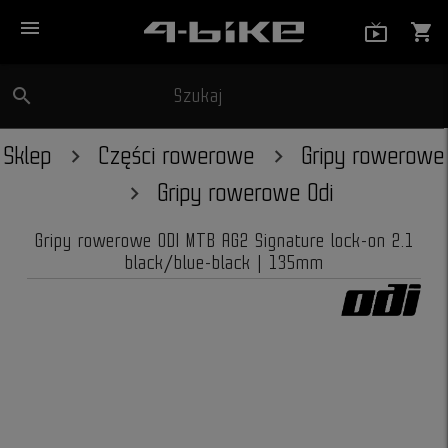
menu
live_tv_
shopping_cart
search
Szukaj
close
Sklep
Części rowerowe
Gripy rowerowe
Gripy rowerowe Odi
Gripy rowerowe ODI MTB AG2 Signature lock-on 2.1
black/blue-black | 135mm