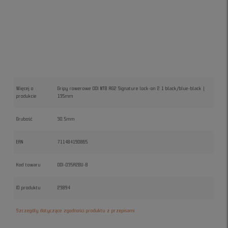
Więcej o
Gripy rowerowe ODI MTB AG2 Signature lock-on 2.1 black/blue-black |
produkcie
135mm
Grubość
30.5mm
EAN
711484190865
Kod towaru
ODI-D35A2BU-B
ID produktu
23894
Szczegóły dotyczące zgodności produktu z przepisami