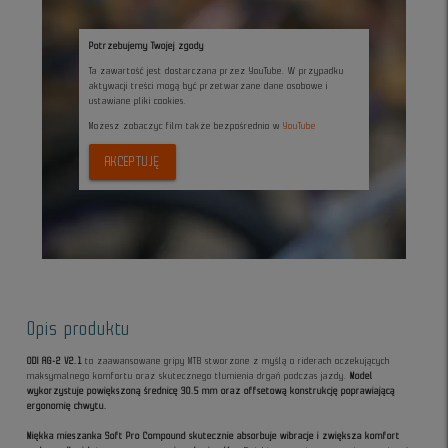
Potrzebujemy Twojej zgody
Ta zawartość jest dostarczana przez YouTube. W przypadku
aktywacji treści mogą być przetwarzane dane osobowe i
ustawiane pliki cookies.
Możesz zobaczyc film także bezpośrednio w
YouTube
AKCEPTUJĘ
Opis produktu
ODI AG-2 V2.1
to zaawansowane gripy MTB stworzone z myślą o riderach oczekujących
maksymalnego komfortu oraz skutecznego tłumienia drgań podczas jazdy.
Model
wykorzystuje powiększoną średnicę 30.5 mm oraz offsetową konstrukcję poprawiającą
ergonomię chwytu.
Miękka mieszanka Soft Pro Compound skutecznie absorbuje wibracje i zwiększa komfort