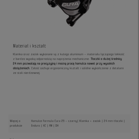
Materiał i kształt
Klamka oraz zacisk wykonane są z kutego aluminium – materiału łączącego lekkość
z bardzo wysoką odpornością na naprężenia mechaniczne.
Tłoczki o dużej średnicy
24 mm pozwalają na precyzyjną i mocną pracę hamulca nawet przy wysokich
obciążeniach.
Całość cechuje ergonomiczny kształt i solidne wykończenie z detalami
ze stali nierdzewnej.
Więcej o
Hamulce Formula Cura 29 – czarny| Klamka + zacisk | 24 mm tłoczki |
produkcie
Enduro | XC | AM | DH