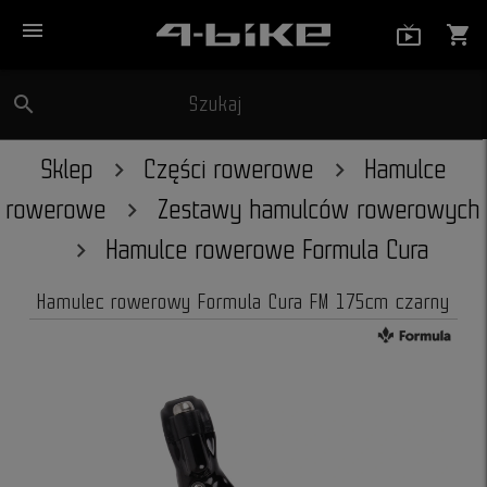
menu
live_tv_
shopping_cart
search
Szukaj
close
Sklep
Części rowerowe
Hamulce
rowerowe
Zestawy hamulców rowerowych
Hamulce rowerowe Formula Cura
Hamulec rowerowy Formula Cura FM 175cm czarny