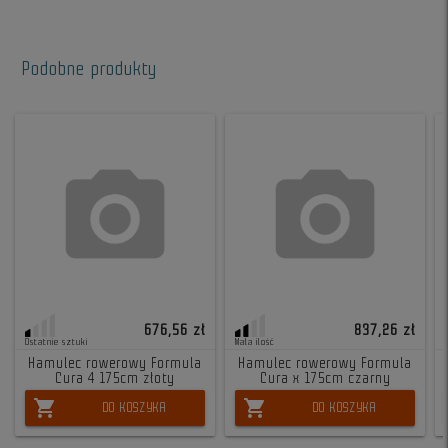
Podobne produkty
676,56 zł
837,26 zł
Ostatnie sztuki
Mała ilość
Hamulec rowerowy Formula
Hamulec rowerowy Formula
Cura 4 175cm złoty
Cura x 175cm czarny
shopping_cart
shopping_cart
DO KOSZYKA
DO KOSZYKA