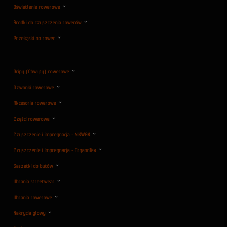
Oświetlenie rowerowe
Środki do czyszczenia rowerów
Przekąski na rower
Gripy (Chwyty) rowerowe
Dzwonki rowerowe
Akcesoria rowerowe
Części rowerowe
Czyszczenie i impregnacja - NIKWAX
Czyszczenie i impregnacja - OrganoTex
Saszetki do butów
Ubrania streetwear
Ubrania rowerowe
Nakrycia głowy