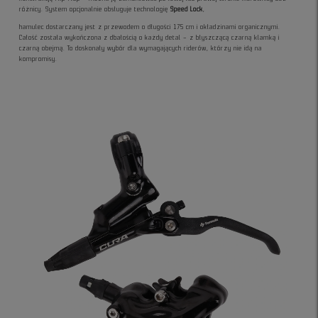
różnicy. System opcjonalnie obsługuje technologię
Speed Lock
,
hamulec dostarczany jest z przewodem o długości 175 cm i okładzinami organicznymi.
Całość została wykończona z dbałością o każdy detal – z błyszczącą czarną klamką i
czarną obejmą. To doskonały wybór dla wymagających riderów, którzy nie idą na
kompromisy.