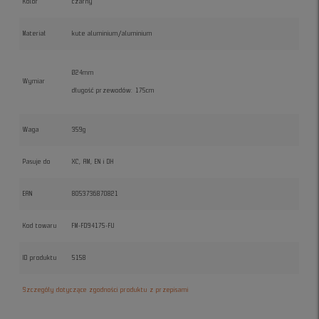
Kolor
czarny
Materiał
kute aluminium/aluminium
Ø24mm
Wymiar
długość przewodów: 175cm
Waga
359g
Pasuje do
XC, AM, EN i DH
EAN
8053736870821
Kod towaru
FM-FD94175-FU
ID produktu
5158
Szczegóły dotyczące zgodności produktu z przepisami