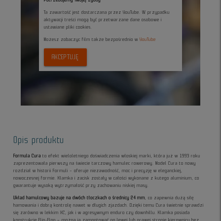
Potrzebujemy Twojej zgody
Ta zawartość jest dostarczana przez YouTube. W przypadku
aktywacji treści mogą być przetwarzane dane osobowe i
ustawiane pliki cookies.
Możesz zobaczyc film także bezpośrednio w
YouTube
AKCEPTUJĘ
Opis produktu
Formula Cura
to efekt wieloletniego doświadczenia włoskiej marki, która już w 1993 roku
zaprezentowała pierwszy na świecie tarczowy hamulec rowerowy. Model Cura to nowy
rozdział w historii Formuli – oferuje niezawodność, moc i precyzję w eleganckiej,
nowoczesnej formie. Klamka i zacisk zostały w całości wykonane z kutego aluminium, co
gwarantuje wysoką wytrzymałość przy zachowaniu niskiej masy.
Układ hamulcowy bazuje na dwóch tłoczkach o średnicy 24 mm
, co zapewnia dużą siłę
hamowania i dobrą kontrolę nawet w długich zjazdach. Dzięki temu Cura świetnie sprawdzi
się zarówno w lekkim XC, jak i w agresywnym enduro czy downhillu. Klamka posiada
konstrukcję Flip-Flop – można ją zamontować po lewej lub prawej stronie kierownicy bez