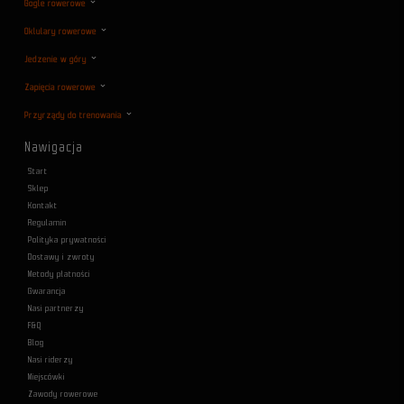
Gogle rowerowe
Oklulary rowerowe
Jedzenie w góry
Zapięcia rowerowe
Przyrządy do trenowania
Nawigacja
Start
Sklep
Kontakt
Regulamin
Polityka prywatności
Dostawy i zwroty
Metody płatności
Gwarancja
Nasi partnerzy
F&Q
Blog
Nasi riderzy
Miejscówki
Zawody rowerowe