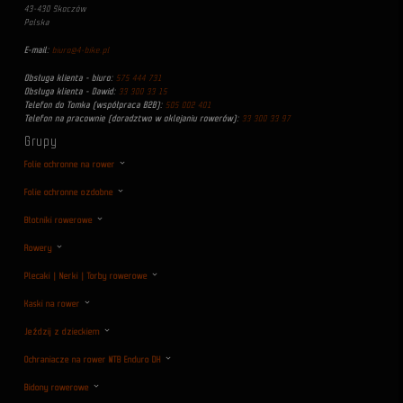
43-430 Skoczów
Polska
E-mail:
biuro@4-bike.pl
Obsługa klienta - biuro:
575 444 731
Obsługa klienta - Dawid:
33 300 33 15
Telefon do Tomka (współpraca B2B):
505 002 401
Telefon na pracownie (doradztwo w oklejaniu rowerów):
33 300 33 97
Grupy
Folie ochronne na rower
Folie ochronne ozdobne
Błotniki rowerowe
Rowery
Plecaki | Nerki | Torby rowerowe
Kaski na rower
Jeździj z dzieckiem
Ochraniacze na rower MTB Enduro DH
Bidony rowerowe