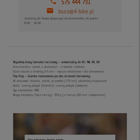
phone
575 444 731
mail
biuro@4-bike.pl
Jesteśmy do Twojej dyspozycji od poniedziałku do piątku
8:00 - 16:00
Wysokiej klasy hamulec tarczowy – uniwersalny do XC, AM, EN, DH
Kuta klamka i zacisk z aluminium – trwałość i lekkość
Duże tłoczki o średnicy 24 mm – lepsze chłodzenie i siła hamowania
Flip-Flop – klamka montowana po obu stronach kierownicy
W zestawie: klamka, zacisk, przewód (175 cm), okładziny organiczne
Kolor: czarny połysk (klamka), czarny połysk (obejma)
Typ mocowania: PM6
Waga kompletu (bez tarczy): 359 g (z tarczą 160 mm i adapterem)