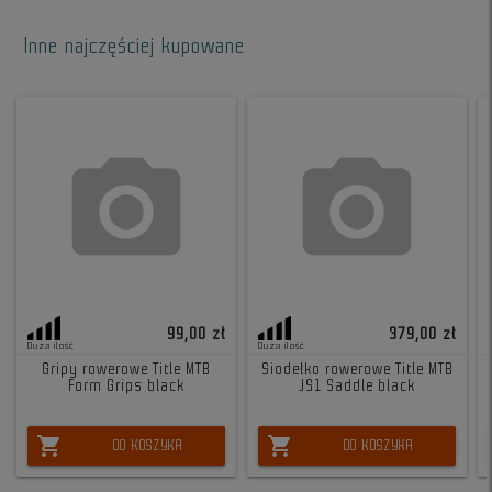
Inne najczęściej kupowane
99,00 zł
379,00 zł
Duża ilość
Duża ilość
Gripy rowerowe Title MTB
Siodełko rowerowe Title MTB
Form Grips black
JS1 Saddle black
shopping_cart
shopping_cart
DO KOSZYKA
DO KOSZYKA