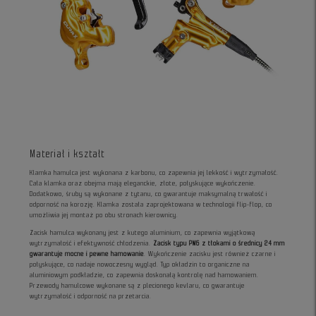
Materiał i kształt
Klamka hamulca jest wykonana z karbonu, co zapewnia jej lekkość i wytrzymałość.
Cała klamka oraz obejma mają eleganckie, złote, połyskujące wykończenie.
Dodatkowo, śruby są wykonane z tytanu, co gwarantuje maksymalną trwałość i
odporność na korozję. Klamka została zaprojektowana w technologii flip-flop, co
umożliwia jej montaż po obu stronach kierownicy.
Zacisk hamulca wykonany jest z kutego aluminium, co zapewnia wyjątkową
wytrzymałość i efektywność chłodzenia.
Zacisk typu PM6 z tłokami o średnicy 24 mm
gwarantuje mocne i pewne hamowanie
. Wykończenie zacisku jest również czarne i
połyskujące, co nadaje nowoczesny wygląd. Typ okładzin to organiczne na
aluminiowym podkładzie, co zapewnia doskonałą kontrolę nad hamowaniem.
Przewody hamulcowe wykonane są z plecionego kevlaru, co gwarantuje
wytrzymałość i odporność na przetarcia.