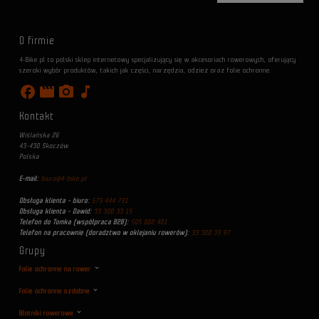
O firmie
4-Bike.pl to polski sklep internetowy specjalizujący się w akcesoriach rowerowych, oferujący
szeroki wybór produktów, takich jak części, narzędzia, odzież oraz folie ochronne.
facebook
movie
photo_camera
music_note
Kontakt
Wiślańska 26
43-430 Skoczów
Polska
E-mail:
biuro@4-bike.pl
Obsługa klienta - biuro:
575 444 731
Obsługa klienta - Dawid:
33 300 33 15
Telefon do Tomka (współpraca B2B):
505 002 401
Telefon na pracownie (doradztwo w oklejaniu rowerów):
33 300 33 97
Grupy
Folie ochronne na rower
Folie ochronne ozdobne
Błotniki rowerowe