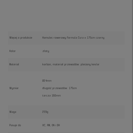
Więcej o produkcie
Hamulec rowerowy Formula Cura x 175cm czarny
Kolor
złoty
Materiał
karbon, materiał przewodów: pleciony kevlar
Ø24mm
Wymiar
długość przewodów: 175cm
tarcza 160mm
Waga
233g
Pasuje do
XC, AM, EN i DH