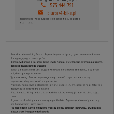
Masz pytanie? Zadzwoń/Napisz
phone
575 444 731
mail
biuro@4-bike.pl
Jesteśmy do Twojej dyspozycji od poniedziałku do piątku
8:00 - 16:00
Dwie tłoczki o średnicy 24 mm: Zapewniają mocne i precyzyjne hamowanie, idealne
dla wymagających rowerzystów.
Klamka wykonana z karbonu: Lekka i wytrzymała, z eleganckim czarnym połyskiem,
dodająca nowoczesnego wyglądu
.
Zacisk z kutego aluminium: Wyjątkowo trwały i efektywnie chłodzony, z czarnym
połyskującym wykończeniem.
Tytanowe śruby: Gwarantują maksymalną trwałość i odporność na korozję,
zapewniając długowieczność komponentów.
Przewody hamulcowe z plecionego kevlaru: Długość 175 cm, odporne na przetarcia i
zapewniające niezawodne działanie.
Waga hamulca 233 g: Jeden z lżejszych hamulców w swojej klasie, nie obciążający
roweru.
Organiczne okładziny na aluminiowym podkładzie: Zapewniają doskonałą kontrolę
nad hamowaniem i cichą pracę.
Flip-flop design klamki: Umożliwia montaż po obu stronach kierownicy, zwiększając
elastyczność i wygodę użytkowania
.