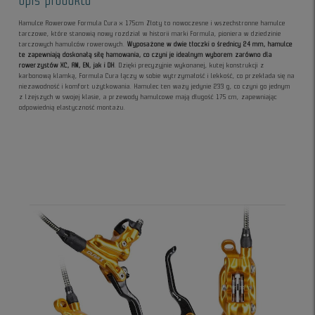
Opis produktu
Hamulce Rowerowe Formula Cura x 175cm Złoty to nowoczesne i wszechstronne hamulce
tarczowe, które stanowią nowy rozdział w historii marki Formula, pioniera w dziedzinie
tarczowych hamulców rowerowych.
Wyposażone w dwie tłoczki o średnicy 24 mm, hamulce
te zapewniają doskonałą siłę hamowania, co czyni je idealnym wyborem zarówno dla
rowerzystów XC, AM, EN, jak i DH
. Dzięki precyzyjnie wykonanej, kutej konstrukcji z
karbonową klamką, Formula Cura łączy w sobie wytrzymałość i lekkość, co przekłada się na
niezawodność i komfort użytkowania. Hamulec ten waży jedynie 233 g, co czyni go jednym
z lżejszych w swojej klasie, a przewody hamulcowe mają długość 175 cm, zapewniając
odpowiednią elastyczność montażu.