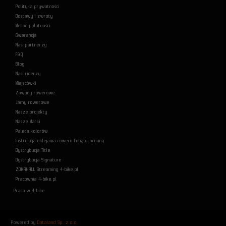
Polityka prywatności
Dostawy i zwroty
Metody płatności
Gwarancja
Nasi partnerzy
F&Q
Blog
Nasi riderzy
Miejscówki
Zawody rowerowe
Jamy rowerowe
Nasze projekty
Nasze Marki
Paleta kolorów
Instrukcja oklejania roweru folią ochronną
Dystrybucja Title
Dystrybucja Signature
ZOKAHALL Streaming 4-bike.pl
Pracownia 4-bike.pl
Praca w 4-bike
Powered by
Dataland Sp. z o.o.