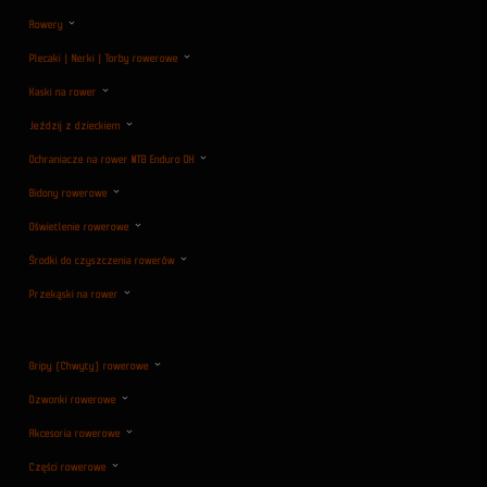
Rowery
Plecaki | Nerki | Torby rowerowe
Kaski na rower
Jeździj z dzieckiem
Ochraniacze na rower MTB Enduro DH
Bidony rowerowe
Oświetlenie rowerowe
Środki do czyszczenia rowerów
Przekąski na rower
Gripy (Chwyty) rowerowe
Dzwonki rowerowe
Akcesoria rowerowe
Części rowerowe