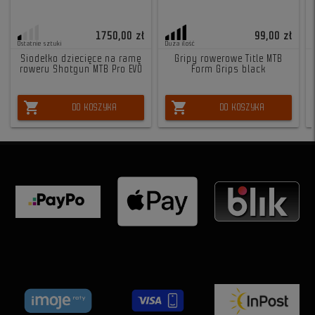
1750,00 zł
99,00 zł
Ostatnie sztuki
Duża ilość
Siodełko dziecięce na ramę
Gripy rowerowe Title MTB
roweru Shotgun MTB Pro EVO
Form Grips black
shopping_cart
shopping_cart
DO KOSZYKA
DO KOSZYKA