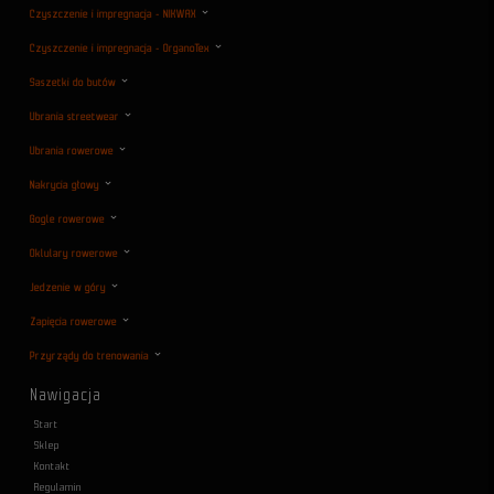
Czyszczenie i impregnacja - NIKWAX
Czyszczenie i impregnacja - OrganoTex
Saszetki do butów
Ubrania streetwear
Ubrania rowerowe
Nakrycia głowy
Gogle rowerowe
Oklulary rowerowe
Jedzenie w góry
Zapięcia rowerowe
Przyrządy do trenowania
Nawigacja
Start
Sklep
Kontakt
Regulamin