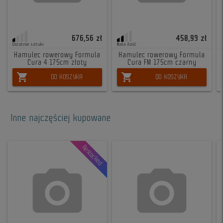
676,56 zł
458,93 zł
Ostatnie sztuki
Mała ilość
Hamulec rowerowy Formula
Hamulec rowerowy Formula
Cura 4 175cm złoty
Cura FM 175cm czarny
shopping_cart
shopping_cart
DO KOSZYKA
DO KOSZYKA
Inne najczęściej kupowane
Restocked