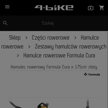
menu
live_tv_
shopping_cart
search
Szukaj
close
Sklep
Części rowerowe
Hamulce
rowerowe
Zestawy hamulców rowerowych
Hamulce rowerowe Formula Cura
Hamulec rowerowy Formula Cura x 175cm złoty