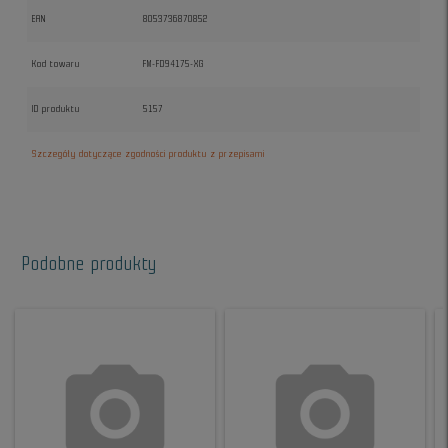
EAN
8053736870852
Kod towaru
FM-FD94175-XG
ID produktu
5157
Szczegóły dotyczące zgodności produktu z przepisami
Podobne produkty