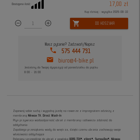
17,00 zł
Dostępna ilość:
Kup dzisiaj - wysyłka 2026-08-10
remove_circle_outline
add_circle_outline
shopping_cart
DO KOSZYKA
Masz pytanie? Zadzwoń/Napisz
phone
575 444 731
mail
biuro@4-bike.pl
Jesteśmy do Twojej dyspozycji od poniedziałku do piątku
8:00 - 16:00
Zapewnij sobie suchą i wygodną jazdę na rowerze z impregnatem odzieży z
membraną
Nikwax TX. Direct Wash-In
Płyn przywraca wodoodporność ubrań z membraną i odświeża zdolność do
oddychania
Zapobiega przesiąkaniu wody do wnętrza, dzięki czemu ubrania zachowują swoje
właściwości oddychające
Polecany szczególnie do ubrań z powłoką
GORE-TEX®, eVent®, SympaTex®, Nikwax