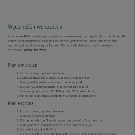
Wydajność i wskazówki
Opakowanie 100ml wystarczy na zaimpregnowanie jednej części garderoby z membraną. Nie
zaleca się impregnowania większej ilości odzieży jednocześnie. Jeżeli chodzi o pranie
ręczne, opakowanie starczy na 1 pranie. Dla lepszych efektów przed impregnacja
zastosować
Nikwax Tech Wash
.
Pranie w pralce
Rozpiąć suwaki, opróżnić kieszenie
Usunąć pozostałości z proszku do prania z dozownika
Włożyć maksymalnie jedną rzecz do bębna pralki
Wstrząsnąć przed użyciem, wlać zawartość saszetki
Ustawić cykl prania na SYNTETYKI w temp 30° i niskie obroty
Nie ma potrzeby suszyć odzieży w suszarce automatycznej
Pranie ręczne
Rozpiąć suwaki, opróżnić kieszenie
Włożyć rękawiczki gumowe
50ml płynu wlać do 6L ciepłej wody i wymieszać z Direct Wash-In
Włożyć odzież, zamieszać w celu rozprowadzenia płynu
Zostawić i odczekać 5-10min
Przepłukać kilkukrotnie chłodną wodą, do czasu gdy woda będzie klarowna