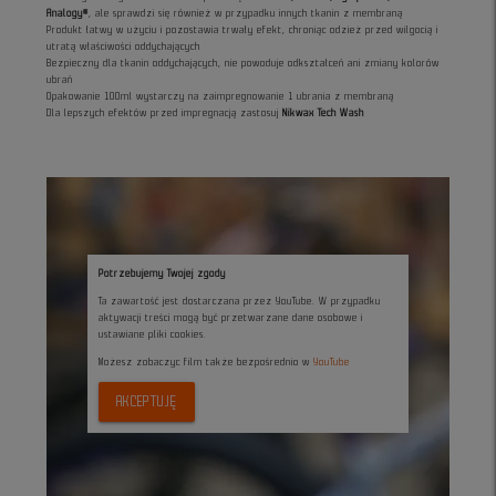
Analogy®
, ale sprawdzi się również w przypadku innych tkanin z membraną
Produkt łatwy w użyciu i pozostawia trwały efekt, chroniąc odzież przed wilgocią i
utratą właściwości oddychających
Bezpieczny dla tkanin oddychających, nie powoduje odkształceń ani zmiany kolorów
ubrań
Opakowanie 100ml wystarczy na zaimpregnowanie 1 ubrania z membraną
Dla lepszych efektów przed impregnacją zastosuj
Nikwax Tech Wash
Potrzebujemy Twojej zgody
Ta zawartość jest dostarczana przez YouTube. W przypadku
aktywacji treści mogą być przetwarzane dane osobowe i
ustawiane pliki cookies.
Możesz zobaczyc film także bezpośrednio w
YouTube
AKCEPTUJĘ