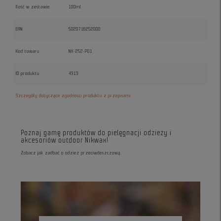
Ilość w zestawie
100ml
EAN
5020716252000
Kod towaru
NX-252-PO1
ID produktu
4313
Szczegóły dotyczące zgodności produktu z przepisami
Poznaj gamę produktów do pielęgnacji odzieży i
akcesoriów outdoor Nikwax!
Zobacz jak zadbać o odzież przeciwdeszczową.