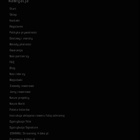
Nawigacja
Start
Sklep
Kontakt
Regulamin
Polityka prywatności
Dostawy i zwroty
Metody płatności
Gwarancja
Nasi partnerzy
F&Q
Blog
Nasi riderzy
Miejscówki
Zawody rowerowe
Jamy rowerowe
Nasze projekty
Nasze Marki
Paleta kolorów
Instrukcja oklejania roweru folią ochronną
Dystrybucja Title
Dystrybucja Signature
ZOKAHALL Streaming 4-bike.pl
Pracownia 4-bike.pl