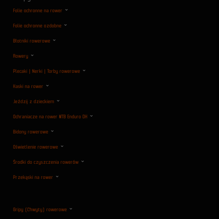
Folie ochronne na rower
Folie ochronne ozdobne
Błotniki rowerowe
Rowery
Plecaki | Nerki | Torby rowerowe
Kaski na rower
Jeździj z dzieckiem
Ochraniacze na rower MTB Enduro DH
Bidony rowerowe
Oświetlenie rowerowe
Środki do czyszczenia rowerów
Przekąski na rower
Gripy (Chwyty) rowerowe