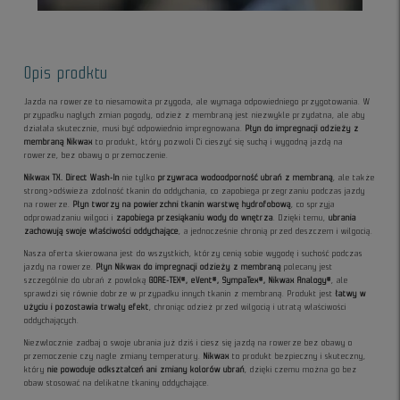
Opis prodktu
Jazda na rowerze to niesamowita przygoda, ale wymaga odpowiedniego przygotowania. W
przypadku nagłych zmian pogody, odzież z membraną jest niezwykle przydatna, ale aby
działała skutecznie, musi być odpowiednio impregnowana.
Płyn do impregnacji odzieży z
membraną Nikwax
to produkt, który pozwoli Ci cieszyć się suchą i wygodną jazdą na
rowerze, bez obawy o przemoczenie.
Nikwax TX. Direct Wash-In
nie tylko
przywraca wodoodporność ubrań z membraną
, ale także
strong>odświeża zdolność tkanin do oddychania, co zapobiega przegrzaniu podczas jazdy
na rowerze.
Płyn tworzy na powierzchni tkanin warstwę hydrofobową
, co sprzyja
odprowadzaniu wilgoci i
zapobiega przesiąkaniu wody do wnętrza
. Dzięki temu,
ubrania
zachowują swoje właściwości oddychające
, a jednocześnie chronią przed deszczem i wilgocią.
Nasza oferta skierowana jest do wszystkich, którzy cenią sobie wygodę i suchość podczas
jazdy na rowerze.
Płyn Nikwax do impregnacji odzieży z membraną
polecany jest
szczególnie do ubrań z powłoką
GORE-TEX®, eVent®, SympaTex®, Nikwax Analogy®
, ale
sprawdzi się równie dobrze w przypadku innych tkanin z membraną. Produkt jest
łatwy w
użyciu i pozostawia trwały efekt
, chroniąc odzież przed wilgocią i utratą właściwości
oddychających.
Niezwłocznie zadbaj o swoje ubrania już dziś i ciesz się jazdą na rowerze bez obawy o
przemoczenie czy nagłe zmiany temperatury.
Nikwax
to produkt bezpieczny i skuteczny,
który
nie powoduje odkształceń ani zmiany kolorów ubrań
, dzięki czemu można go bez
obaw stosować na delikatne tkaniny oddychające.