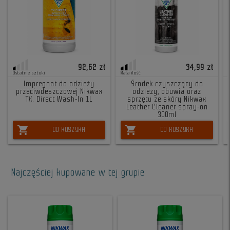
92,62 zł
34,99 zł
Ostatnie sztuki
Mała ilość
Impregnat do odzieży
Środek czyszczący do
przeciwdeszczowej Nikwax
odzieży, obuwia oraz
TX. Direct Wash-In 1L
sprzętu ze skóry Nikwax
Leather Cleaner spray-on
300ml
shopping_cart
shopping_cart
DO KOSZYKA
DO KOSZYKA
Najczęściej kupowane w tej grupie