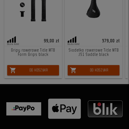
99,00 zł
379,00 zł
Duża ilość
Duża ilość
Gripy rowerowe Title MTB
Siodełko rowerowe Title MTB
Form Grips black
JS1 Saddle black
shopping_cart
shopping_cart
DO KOSZYKA
DO KOSZYKA