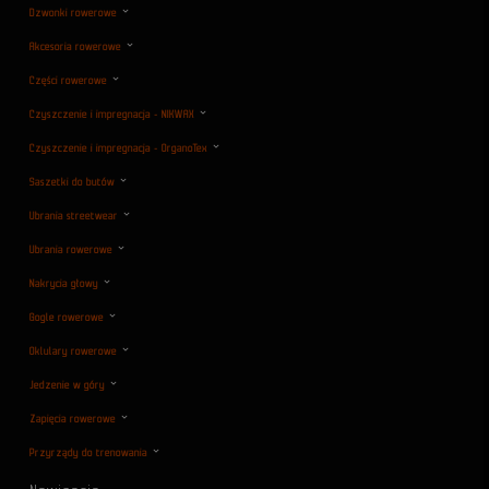
Dzwonki rowerowe
Akcesoria rowerowe
Części rowerowe
Czyszczenie i impregnacja - NIKWAX
Czyszczenie i impregnacja - OrganoTex
Saszetki do butów
Ubrania streetwear
Ubrania rowerowe
Nakrycia głowy
Gogle rowerowe
Oklulary rowerowe
Jedzenie w góry
Zapięcia rowerowe
Przyrządy do trenowania