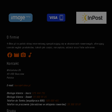
O firmie
4-Bike.pl to polski sklep internetowy specjalizujący się w akcesoriach rowerowych, oferujący
szeroki wybór produktów, takich jak części, narzędzia, odzież oraz folie ochronne.
facebook
movie
photo_camera
music_note
Kontakt
Wiślańska 26
43-430 Skoczów
Polska
E-mail:
biuro@4-bike.pl
Obsługa klienta - biuro:
575 444 731
Obsługa klienta - Dawid:
33 300 33 15
Telefon do Tomka (współpraca B2B):
505 002 401
Telefon na pracownie (doradztwo w oklejaniu rowerów):
33 300 33 97
Grupy