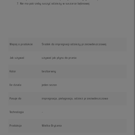
Nie ma potrzeby suszyć odzieży w suszarce bębnowej
Więcej o produkcie
Środek do impregnacji odzieży przeciwdeszczowej
Jak używać
używać jak płynu do prania
Kolor
bezbarwny
Ile działa
jeden sezon
Pasuje do
impregnacja, pielęgnacja, odzież przeciwdeszczowa
Technologia
-
Produkcja
Wielka Brytania