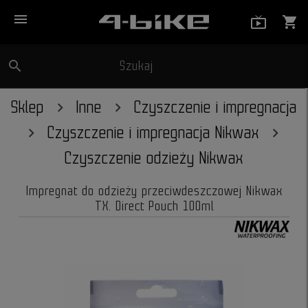
menu
live_tv_
shopping_cart
search
Szukaj
close
Sklep
Inne
Czyszczenie i impregnacja
Czyszczenie i impregnacja Nikwax
Czyszczenie odzieży Nikwax
Impregnat do odzieży przeciwdeszczowej Nikwax
TX. Direct Pouch 100ml