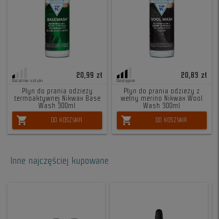
20,99 zł
20,83 zł
Ostatnie sztuki
Dostępne
Płyn do prania odzieży
Płyn do prania odzieży z
termoaktywnej Nikwax Base
wełny merino Nikwax Wool
Wash 300ml
Wash 300ml
shopping_cart
shopping_cart
DO KOSZYKA
DO KOSZYKA
Inne najczęściej kupowane