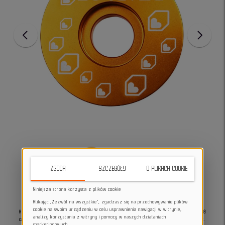
ZGODA
SZCZEGÓŁY
O PLIKACH COOKIE
Niniejsza strona korzysta z plików cookie
Klikając „Zezwól na wszystkie”, zgadzasz się na przechowywanie plików
cookie na swoim urządzeniu w celu usprawnienia nawigacji w witrynie,
Kapsel Burgtec Top Cap, wykonany z aluminium, dedykowany do rury sterowej 1 1/8
analizy korzystania z witryny i pomocy w naszych działaniach
cala
, łączy w sobie wytrzymałość i lekkość. Ściska stery, aby mostek się nie luzował.
marketingowych.