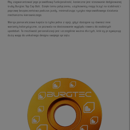
Aby zagwarantować jego prawidłową funkcjonalność, konieczne jest stosowanie dedykowanej
śruby Burgtec Top Cap Bolt. Dzięki temu połączeniu, użytkownicy mogą liczyć na stabilność i
poprawę bezpieczeństwa podczas jazdy, minimalizując ryzyko nieprawidłowego działania
mechanizmu kierowniczego.
Wersja pomarańczowa kapsla to tylko jedna z opcji, gdyż dostępne są również inne
warianty kolorystyczne, co pozwala na dostosowanie wyglądu roweru do osobistych
upodobań. Ta możliwość personalizacji jest szczególnie ważna dla tych, którzy przywiązują
dużą wagę do unikalnego designu swojego sprzętu.