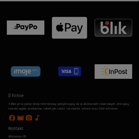
O firmie
4-Bike.pl to polski sklep internetowy specjalizujący się w akcesoriach rowerowych, oferujący
szeroki wybór produktów, takich jak części, narzędzia, odzież oraz folie ochronne.
facebook
movie
photo_camera
music_note
Kontakt
Wiślańska 26