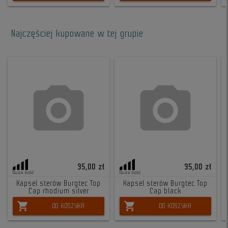
Najczęściej kupowane w tej grupie
35,00 zł
35,00 zł
Duża ilość
Duża ilość
Kapsel sterów Burgtec Top
Kapsel sterów Burgtec Top
Cap rhodium silver
Cap black
shopping_cart
shopping_cart
DO KOSZYKA
DO KOSZYKA