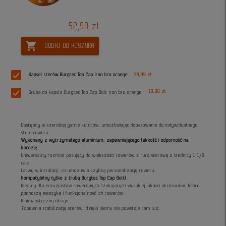
52,99 zł
shopping_cart
DODAJ DO KOSZYKA
Kapsel sterów Burgtec Top Cap iron bro orange
33,99 zł
19,00 zł
Śruba do kapsla Burgtec Top Cap Bolt iron bro orange
Dostępny w szerokiej gamie kolorów, umożliwiając dopasowanie do indywidualnego
stylu roweru.
Wykonany z wytrzymałego aluminium, zapewniającego lekkość i odporność na
korozję
.
Uniwersalny rozmiar pasujący do większości rowerów z rurą sterową o średnicy 1 1/8
cala.
Łatwy w instalacji, co umożliwia szybką personalizację roweru.
Kompatybilny tylko z śrubą Burgtec Top Cap Boltl
.
Idealny dla entuzjastów rowerowych szukających wysokiej jakości akcesoriów, które
podnoszą estetykę i funkcjonalność ich rowerów.
Minimalistyczny design.
Zapewnia stabilizację sterów, dzięki niemu nie powstaje tam luz.