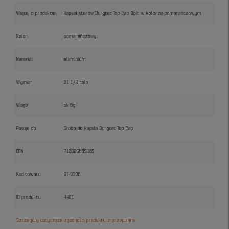
Więcej o produkcie
Kapsel sterów Burgtec Top Cap Bolt w kolorze pomarańczowym
Kolor
pomarańczowy
Materiał
aluminium
Wymiar
Ø1 1/8 cala
Waga
ok 6g
Pasuje do
Śruba do kapsla Burgtec Top Cap
EAN
712885685165
Kod towaru
BT-9306
ID produktu
4481
Szczegóły dotyczące zgodności produktu z przepisami