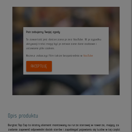
Potrzebujemy Twojej zgody
Ta zawartość jest dostarczana przez YouTube. W przypadku
aktywacji treści mogą być przetwarzane dane osobowe i
ustawiane pliki cookies.
Możesz zobaczyc film także bezpośrednio w
YouTube
AKCEPTUJĘ
Opis produktu
Burgtec Top Cap to istotny element montowany na rurze sterowej w rowerze, mający za
zadanie zapewnić odpowiedni docisk sterów i zapobiegać pojawianiu się luzów w tej części
.