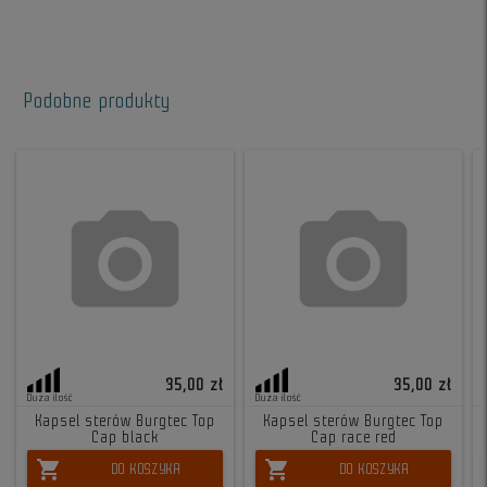
Podobne produkty
35,00 zł
35,00 zł
Duża ilość
Duża ilość
Kapsel sterów Burgtec Top
Kapsel sterów Burgtec Top
Cap black
Cap race red
shopping_cart
shopping_cart
DO KOSZYKA
DO KOSZYKA