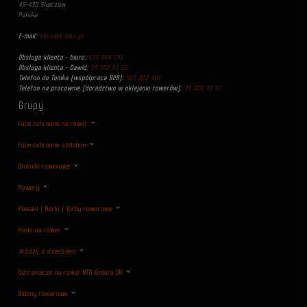
43-430 Skoczów
Polska
E-mail:
biuro@4-bike.pl
Obsługa klienta - biuro:
575 444 731
Obsługa klienta - Dawid:
33 300 33 15
Telefon do Tomka (współpraca B2B):
505 002 401
Telefon na pracownie (doradztwo w oklejaniu rowerów):
33 300 33 97
Grupy
Folie ochronne na rower
Folie ochronne ozdobne
Błotniki rowerowe
Rowery
Plecaki | Nerki | Torby rowerowe
Kaski na rower
Jeździj z dzieckiem
Ochraniacze na rower MTB Enduro DH
Bidony rowerowe