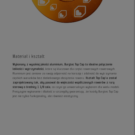
Materiał i kształt
Wykonany z wysokiej jakości aluminium, Burgtec Top Cap to idealne połączenie
lekkości i wytrzymałości
, które są kluczowe dla części rowerowych rowerowych.
Aluminium jest cenione za swoją odporność na korozję i zdolność do wytrzymania
ciężkich warunków bez dodatkowego obciążenia roweru.
Kształt Top Cap'a został
zaprojektowany tak, aby pasował do większości współczesnych rowerów z rurą
sterową o średnicy 1 1/8 cala
, co czyni go uniwersalnym wyborem dla wielu modeli.
Precyzyjne wykonanie i dbałość o szczegóły gwarantują, że każdy Burgtec Top Cap
jest nie tylko funkcjonalny, ale również estetyczny.