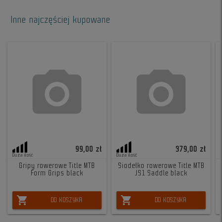
Inne najczęściej kupowane
99,00 zł
379,00 zł
Duża ilość
Duża ilość
Gripy rowerowe Title MTB
Siodełko rowerowe Title MTB
Form Grips black
JS1 Saddle black
shopping_cart
shopping_cart
DO KOSZYKA
DO KOSZYKA