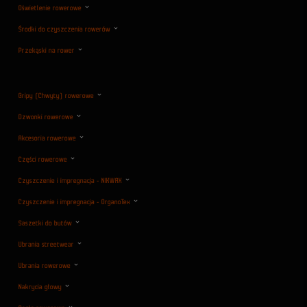
Oświetlenie rowerowe
Środki do czyszczenia rowerów
Przekąski na rower
Gripy (Chwyty) rowerowe
Dzwonki rowerowe
Akcesoria rowerowe
Części rowerowe
Czyszczenie i impregnacja - NIKWAX
Czyszczenie i impregnacja - OrganoTex
Saszetki do butów
Ubrania streetwear
Ubrania rowerowe
Nakrycia głowy