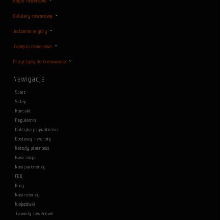
Gogle rowerowe
Oklulary rowerowe
Jedzenie w góry
Zapięcia rowerowe
Przyrządy do trenowania
Nawigacja
Start
Sklep
Kontakt
Regulamin
Polityka prywatności
Dostawy i zwroty
Metody płatności
Gwarancja
Nasi partnerzy
F&Q
Blog
Nasi riderzy
Miejscówki
Zawody rowerowe