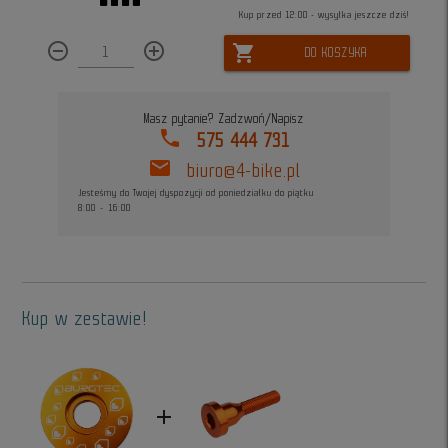
Kup przed 12:00 - wysyłka jeszcze dziś!
remove_circle_outline
add_circle_outline
shopping_cart
DO KOSZYKA
Masz pytanie? Zadzwoń/Napisz
phone
575 444 731
mail
biuro@4-bike.pl
Jesteśmy do Twojej dyspozycji od poniedziałku do piątku
8:00 - 16:00
Kup w zestawie!
add