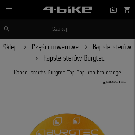
menu
live_tv_
shopping_cart
search
Szukaj
close
Sklep
Części rowerowe
Kapsle sterów
Kapsle sterów Burgtec
Kapsel sterów Burgtec Top Cap iron bro orange