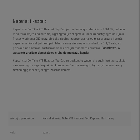
Materiał i kształt
Kapsel sterów Title MTB Headset Top Cap jest wykonany z aluminium 6061 T6, jednego
z najtrwalszych i najbardziej wytrzymałych stopów aluminium dostępnych na rynku.
Proces wycinania CNC oraz obróbka cieplna zapewniają najwyższą precyzję i jakość
wykonania. Kapsel jest kompatybilny z rurą sterową w standardzie 1 1/8 cala, co
pozwala na szerokie zastosowanie w różnych modelach rowerów.
Dodatkowo, w
zestawie znajduje sięmetalowa śruba do montażu kapsla
.
Kapsel sterów Title MTB Headset Top Cap to doskonały wybór dla tych, którzy szukają
niezawodnych i wysokiej jakości komponentów rowerowych, łączących nowoczesną
technologię z praktycznym zastosowaniem.
Więcej o produkcie
Kapsel sterów Title MTB Headset Top Cap and Bolt grey
Kolor
szary