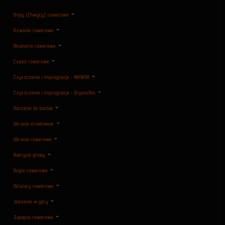
Gripy (Chwyty) rowerowe
Dzwonki rowerowe
Akcesoria rowerowe
Części rowerowe
Czyszczenie i impregnacja - NIKWAX
Czyszczenie i impregnacja - OrganoTex
Saszetki do butów
Ubrania streetwear
Ubrania rowerowe
Nakrycia głowy
Gogle rowerowe
Oklulary rowerowe
Jedzenie w góry
Zapięcia rowerowe