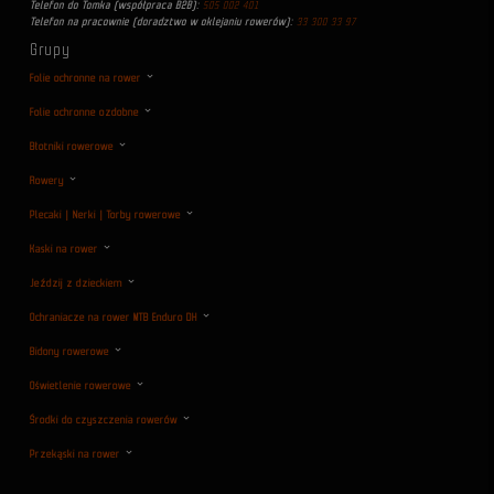
Telefon do Tomka (współpraca B2B):
505 002 401
Telefon na pracownie (doradztwo w oklejaniu rowerów):
33 300 33 97
Grupy
Folie ochronne na rower
Folie ochronne ozdobne
Błotniki rowerowe
Rowery
Plecaki | Nerki | Torby rowerowe
Kaski na rower
Jeździj z dzieckiem
Ochraniacze na rower MTB Enduro DH
Bidony rowerowe
Oświetlenie rowerowe
Środki do czyszczenia rowerów
Przekąski na rower