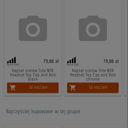
73,00 zł
73,00 zł
Duża ilość
Duża ilość
Kapsel sterów Title MTB
Kapsel sterów Title MTB
Headset Top Cap and Bolt
Headset Top Cap and Bolt
black
chrome
shopping_cart
shopping_cart
DO KOSZYKA
DO KOSZYKA
Najczęściej kupowane w tej grupie