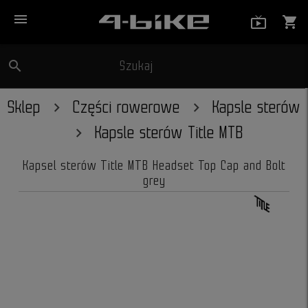
menu
live_tv_
shopping_cart
search
Szukaj
close
Sklep
Części rowerowe
Kapsle sterów
Kapsle sterów Title MTB
Kapsel sterów Title MTB Headset Top Cap and Bolt
grey