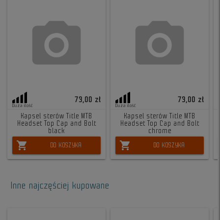
73,00 zł
73,00 zł
Duża ilość
Duża ilość
Kapsel sterów Title MTB
Kapsel sterów Title MTB
Headset Top Cap and Bolt
Headset Top Cap and Bolt
black
chrome
shopping_cart
shopping_cart
DO KOSZYKA
DO KOSZYKA
Inne najczęściej kupowane