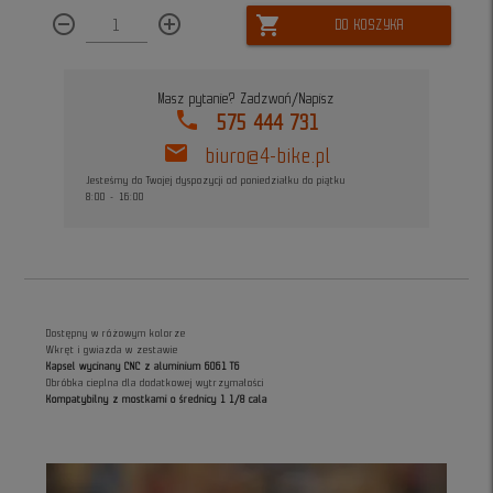
remove_circle_outline
add_circle_outline
shopping_cart
DO KOSZYKA
Masz pytanie? Zadzwoń/Napisz
phone
575 444 731
mail
biuro@4-bike.pl
Jesteśmy do Twojej dyspozycji od poniedziałku do piątku
8:00 - 16:00
Dostępny w różowym kolorze
Wkręt i gwiazda w zestawie
Kapsel wycinany CNC z aluminium 6061 T6
Obróbka cieplna dla dodatkowej wytrzymałości
Kompatybilny z mostkami o średnicy 1 1/8 cala