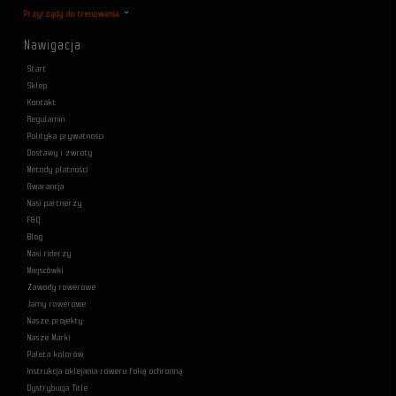
Przyrządy do trenowania
Nawigacja
Start
Sklep
Kontakt
Regulamin
Polityka prywatności
Dostawy i zwroty
Metody płatności
Gwarancja
Nasi partnerzy
F&Q
Blog
Nasi riderzy
Miejscówki
Zawody rowerowe
Jamy rowerowe
Nasze projekty
Nasze Marki
Paleta kolorów
Instrukcja oklejania roweru folią ochronną
Dystrybucja Title