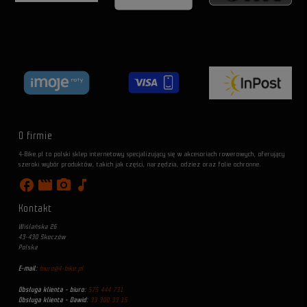
O firmie
4-Bike.pl to polski sklep internetowy specjalizujący się w akcesoriach rowerowych, oferujący
szeroki wybór produktów, takich jak części, narzędzia, odzież oraz folie ochronne.
facebook
movie
photo_camera
music_note
Kontakt
Wiślańska 26
43-430 Skoczów
Polska
E-mail:
biuro@4-bike.pl
Obsługa klienta - biuro:
575 444 731
Obsługa klienta - Dawid:
33 300 33 15