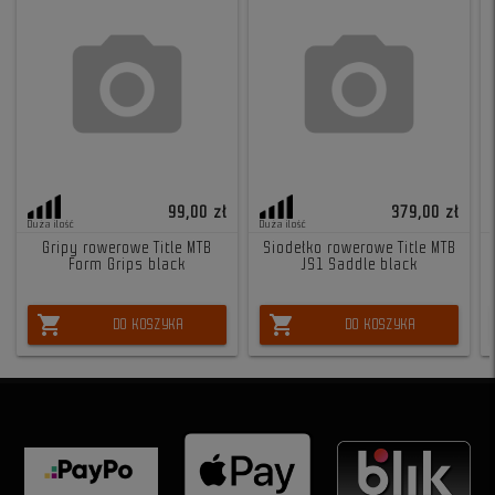
99,00 zł
379,00 zł
Duża ilość
Duża ilość
Gripy rowerowe Title MTB
Siodełko rowerowe Title MTB
Form Grips black
JS1 Saddle black
shopping_cart
shopping_cart
DO KOSZYKA
DO KOSZYKA