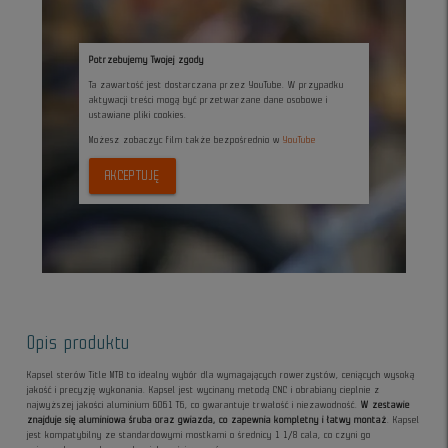
Potrzebujemy Twojej zgody
Ta zawartość jest dostarczana przez YouTube. W przypadku
aktywacji treści mogą być przetwarzane dane osobowe i
ustawiane pliki cookies.
Możesz zobaczyc film także bezpośrednio w
YouTube
AKCEPTUJĘ
Opis produktu
Kapsel sterów Title MTB to idealny wybór dla wymagających rowerzystów, ceniących wysoką
jakość i precyzję wykonania. Kapsel jest wycinany metodą CNC i obrabiany cieplnie z
najwyższej jakości aluminium 6061 T6, co gwarantuje trwałość i niezawodność.
W zestawie
znajduje się aluminiowa śruba oraz gwiazda, co zapewnia kompletny i łatwy montaż
. Kapsel
jest kompatybilny ze standardowymi mostkami o średnicy 1 1/8 cala, co czyni go