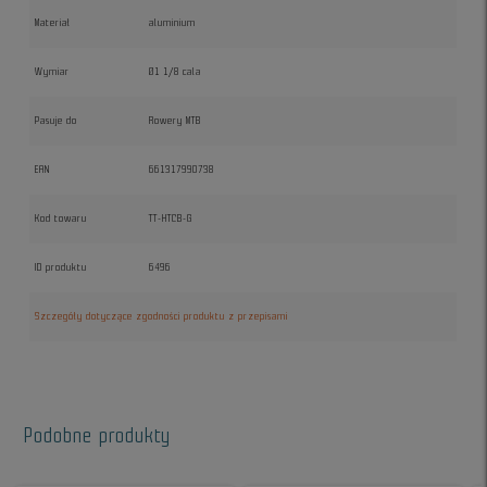
Materiał
aluminium
Wymiar
Ø1 1/8 cala
Pasuje do
Rowery MTB
EAN
661317990738
Kod towaru
TT-HTCB-G
ID produktu
6496
Szczegóły dotyczące zgodności produktu z przepisami
Podobne produkty