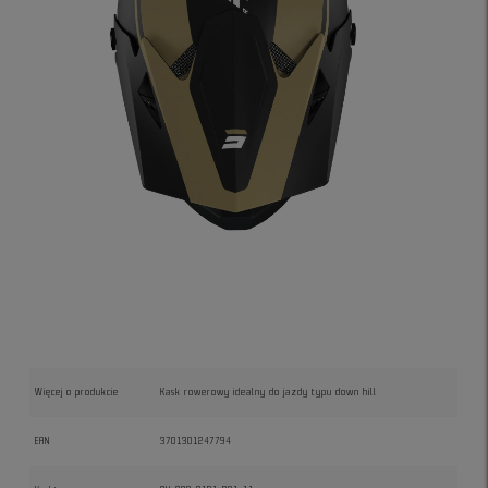
Więcej o produkcie
Kask rowerowy idealny do jazdy typu down hill
EAN
3701301247794