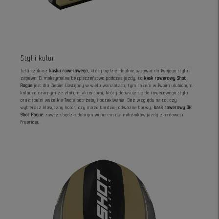
Styl i kolor
Jeśli szukasz
kasku rowerowego
, który będzie idealnie pasować do Twojego stylu i
zapewni Ci maksymalne bezpieczeństwo podczas jazdy, to
kask rowerowy Shot
Rogue
jest dla Ciebie! Dostępny w wielu wariantach, tym razem w Twoim ulubionym
kolorze czarnym ze złotymi akcentami, który dopasuje się do rowerowego stylu
oraz spełni wszelkie Twoje potrzeby i oczekiwania. Bez względu na to, czy
wybierasz klasyczny kolor, czy może bardziej odważne barwy,
kask rowerowy DH
Shot Rogue
zawsze będzie dobrym wyborem dla miłośników jazdy zjazdowej i
freerideu.