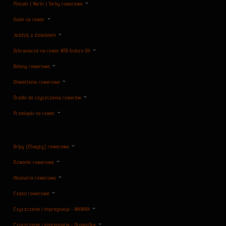
Plecaki | Nerki | Torby rowerowe
Kaski na rower
Jeździj z dzieckiem
Ochraniacze na rower MTB Enduro DH
Bidony rowerowe
Oświetlenie rowerowe
Środki do czyszczenia rowerów
Przekąski na rower
Gripy (Chwyty) rowerowe
Dzwonki rowerowe
Akcesoria rowerowe
Części rowerowe
Czyszczenie i impregnacja - NIKWAX
Czyszczenie i impregnacja - OrganoTex