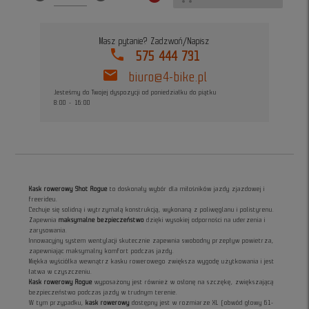
Masz pytanie? Zadzwoń/Napisz
phone
575 444 731
mail
biuro@4-bike.pl
Jesteśmy do Twojej dyspozycji od poniedziałku do piątku
8:00 - 16:00
Kask rowerowy Shot Rogue
to doskonały wybór dla miłośników jazdy zjazdowej i
freerideu.
Cechuje się solidną i wytrzymałą konstrukcją, wykonaną z poliwęglanu i polistyrenu.
Zapewnia
maksymalne bezpieczeństwo
dzięki wysokiej odporności na uderzenia i
zarysowania.
Innowacyjny system wentylacji skutecznie zapewnia swobodny przepływ powietrza,
zapewniając maksymalny komfort podczas jazdy.
Miękka wyściółka wewnątrz kasku rowerowego zwiększa wygodę użytkowania i jest
łatwa w czyszczeniu.
Kask rowerowy Rogue
wyposażony jest również w osłonę na szczękę, zwiększającą
bezpieczeństwo podczas jazdy w trudnym terenie.
W tym przypadku,
kask rowerowy
dostępny jest w rozmiarze XL (obwód głowy 61-