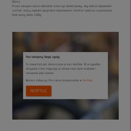
62cm)
Przed zakupem warto dokładnie zmierzyć obwód głowy, aby dobrać odpowiedni
rozmiar, który zapewni optymalne dopasowanie i komfort podczas użytkowania.
Kask waży około 1100g.
Potrzebujemy Twojej zgody
Ta zawartość jest dostarczana przez YouTube. W przypadku
aktywacji treści mogą być przetwarzane dane osobowe i
ustawiane pliki cookies.
Możesz zobaczyc film także bezpośrednio w
YouTube
AKCEPTUJĘ