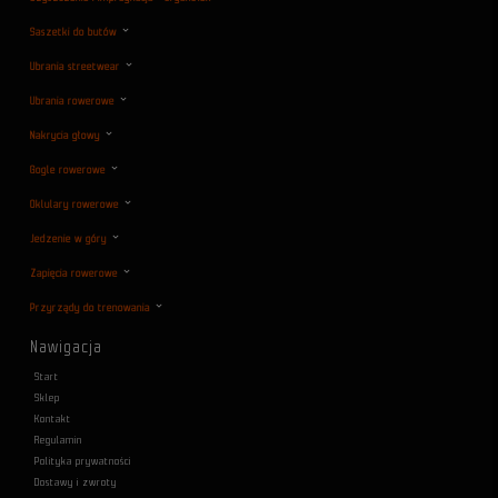
Saszetki do butów
Ubrania streetwear
Ubrania rowerowe
Nakrycia głowy
Gogle rowerowe
Oklulary rowerowe
Jedzenie w góry
Zapięcia rowerowe
Przyrządy do trenowania
Nawigacja
Start
Sklep
Kontakt
Regulamin
Polityka prywatności
Dostawy i zwroty