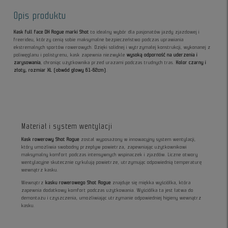
Opis produktu
Kask full face DH Rogue marki Shot
to idealny wybór dla pasjonatów jazdy zjazdowej i
freerideu, którzy cenią sobie maksymalne bezpieczeństwo podczas uprawiania
ekstremalnych sportów rowerowych. Dzięki solidnej i wytrzymałej konstrukcji, wykonanej z
poliwęglanu i polistyrenu, kask zapewnia niezwykle
wysoką odporność na uderzenia i
zarysowania
, chroniąc użytkownika przed urazami podczas trudnych tras.
Kolor czarny i
złoty, rozmiar XL (obwód głowy 61-62cm)
.
Materiał i system wentylacji
Kask rowerowy Shot Rogue
został wyposażony w innowacyjny system wentylacji,
który umożliwia swobodny przepływ powietrza, zapewniając użytkownikowi
maksymalny komfort podczas intensywnych wspinaczek i zjazdów. Liczne otwory
wentylacyjne skutecznie cyrkulują powietrze, utrzymując odpowiednią temperaturę
wewnątrz kasku.
Wewnątrz
kasku rowerowego Shot Rogue
znajduje się miękka wyściółka, która
zapewnia dodatkowy komfort podczas użytkowania. Wyściółka ta jest łatwa do
demontażu i czyszczenia, umożliwiając utrzymanie odpowiedniej higieny wewnątrz
kasku.