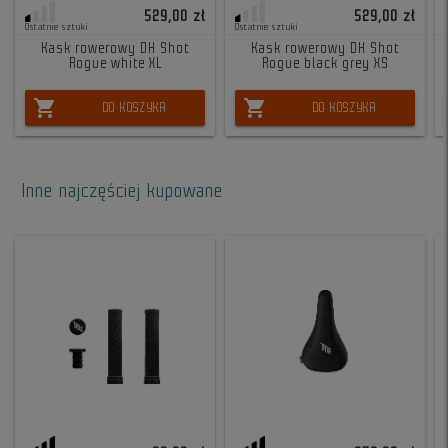
529,00 zł
529,00 zł
Ostatnie sztuki
Ostatnie sztuki
Kask rowerowy DH Shot
Kask rowerowy DH Shot
Rogue white XL
Rogue black grey XS
shopping_cart
shopping_cart
DO KOSZYKA
DO KOSZYKA
Inne najczęściej kupowane