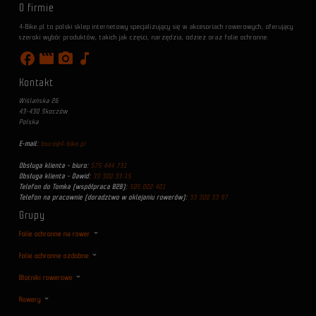
O firmie
4-Bike.pl to polski sklep internetowy specjalizujący się w akcesoriach rowerowych, oferujący
szeroki wybór produktów, takich jak części, narzędzia, odzież oraz folie ochronne.
facebook
movie
photo_camera
music_note
Kontakt
Wiślańska 26
43-430 Skoczów
Polska
E-mail:
biuro@4-bike.pl
Obsługa klienta - biuro:
575 444 731
Obsługa klienta - Dawid:
33 300 33 15
Telefon do Tomka (współpraca B2B):
505 002 401
Telefon na pracownie (doradztwo w oklejaniu rowerów):
33 300 33 97
Grupy
Folie ochronne na rower
Folie ochronne ozdobne
Błotniki rowerowe
Rowery