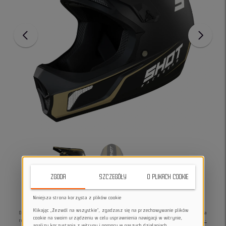
ZGODA
SZCZEGÓŁY
O PLIKACH COOKIE
Niniejsza strona korzysta z plików cookie
Klikając „Zezwól na wszystkie”, zgadzasz się na przechowywanie plików
Oto
Kask rowerowy DH Rogue marki Shot
- niezawodny towarzysz podczas jazdy na
cookie na swoim urządzeniu w celu usprawnienia nawigacji w witrynie,
rowerze! Maksymalne bezpieczeństwo i wygoda.
Kolor czarny i złoty, rozmiar XL -
analizy korzystania z witryny i pomocy w naszych działaniach