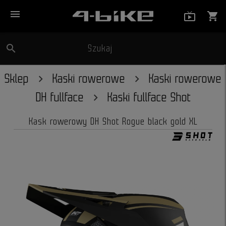
menu
live_tv_
shopping_cart
search
Szukaj
close
Sklep
Kaski rowerowe
Kaski rowerowe
DH fullface
Kaski fullface Shot
Kask rowerowy DH Shot Rogue black gold XL