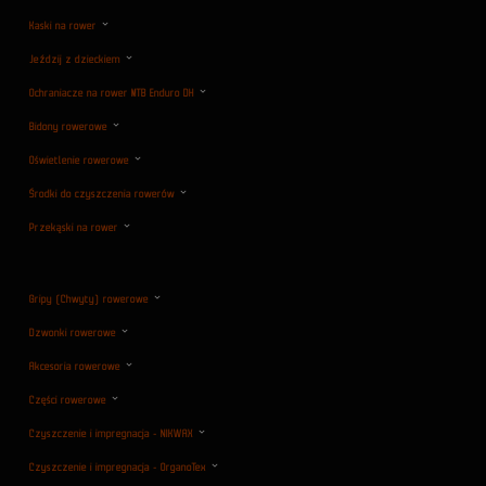
Kaski na rower
Jeździj z dzieckiem
Ochraniacze na rower MTB Enduro DH
Bidony rowerowe
Oświetlenie rowerowe
Środki do czyszczenia rowerów
Przekąski na rower
Gripy (Chwyty) rowerowe
Dzwonki rowerowe
Akcesoria rowerowe
Części rowerowe
Czyszczenie i impregnacja - NIKWAX
Czyszczenie i impregnacja - OrganoTex