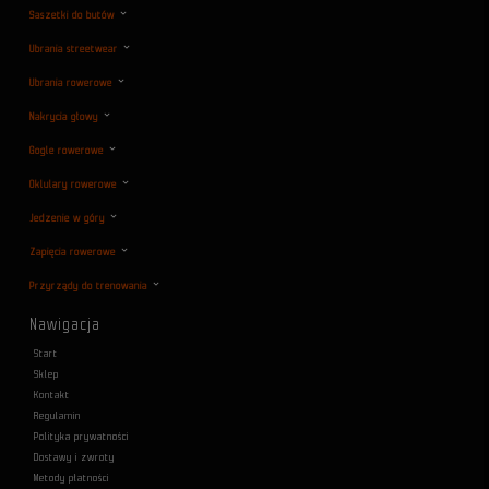
Saszetki do butów
Ubrania streetwear
Ubrania rowerowe
Nakrycia głowy
Gogle rowerowe
Oklulary rowerowe
Jedzenie w góry
Zapięcia rowerowe
Przyrządy do trenowania
Nawigacja
Start
Sklep
Kontakt
Regulamin
Polityka prywatności
Dostawy i zwroty
Metody płatności