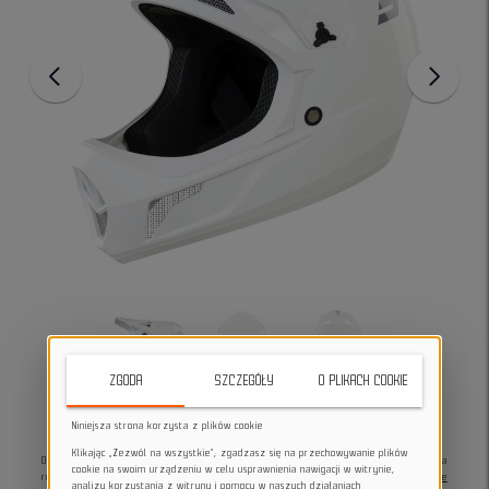
ZGODA
SZCZEGÓŁY
O PLIKACH COOKIE
Niniejsza strona korzysta z plików cookie
Klikając „Zezwól na wszystkie”, zgadzasz się na przechowywanie plików
Oto
Kask rowerowy DH Rogue marki Shot
- niezawodny towarzysz podczas jazdy na
cookie na swoim urządzeniu w celu usprawnienia nawigacji w witrynie,
rowerze! Maksymalne bezpieczeństwo i wygoda.
Kolor biały, rozmiar M - idealne
analizy korzystania z witryny i pomocy w naszych działaniach