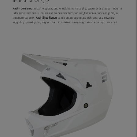
Osłona na szczękę
Kask rowerowy
został wyposażony w osłonę na szczękę, wykonaną z odpornego na
uderzenia materiału, co zwiększa bezpieczeństwo użytkownika podczas jazdy w
trudnym terenie.
Kask Shot Rogue
to nie tylko doskonała ochrona, ale również
wygodny i praktyczny wybór dla miłośników rowerowych ekstremalnych wrażeń.