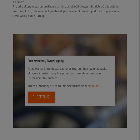
57-58cm
Przed zakupem warto dokładnie zmierzyć obwód głowy, aby dobrać odpowiedni
rozmiar, który zapewni optymalne dopasowanie i komfort podczas użytkowania.
Kask waży około 1100g.
Potrzebujemy Twojej zgody
Ta zawartość jest dostarczana przez YouTube. W przypadku
aktywacji treści mogą być przetwarzane dane osobowe i
ustawiane pliki cookies.
Możesz zobaczyc film także bezpośrednio w
YouTube
AKCEPTUJĘ