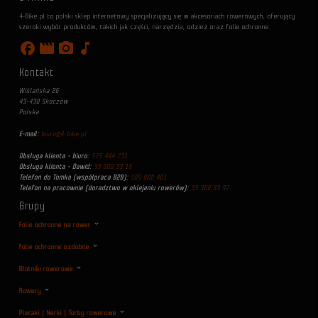
4-Bike.pl to polski sklep internetowy specjalizujący się w akcesoriach rowerowych, oferujący
szeroki wybór produktów, takich jak części, narzędzia, odzież oraz folie ochronne.
facebook
movie
photo_camera
music_note
Kontakt
Wiślańska 26
43-430 Skoczów
Polska
E-mail:
biuro@4-bike.pl
Obsługa klienta - biuro:
575 444 731
Obsługa klienta - Dawid:
33 300 33 15
Telefon do Tomka (współpraca B2B):
505 002 401
Telefon na pracownie (doradztwo w oklejaniu rowerów):
33 300 33 97
Grupy
Folie ochronne na rower
Folie ochronne ozdobne
Błotniki rowerowe
Rowery
Plecaki | Nerki | Torby rowerowe