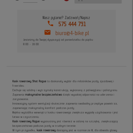
Masz pytanie? Zadzwoń/Napisz
phone
575 444 731
mail
biuro@4-bike.pl
Jesteśmy do Twojej dyspozycji od poniedziałku do piątku
8:00 - 16:00
Kask rowerowy Shot Rogue
to doskonały wybór dla miłośników jazdy zjazdowej i
freerideu.
Cechuje się solidną i wytrzymałą konstrukcją, wykonaną z poliwęglanu i polistyrenu.
Zapewnia
maksymalne bezpieczeństwo
dzięki wysokiej odporności na uderzenia i
zarysowania.
Innowacyjny system wentylacji skutecznie zapewnia swobodny przepływ powietrza,
zapewniając maksymalny komfort podczas jazdy.
Miękka wyściółka wewnątrz kasku rowerowego zwiększa wygodę użytkowania i jest
łatwa w czyszczeniu.
Kask rowerowy Rogue
wyposażony jest również w osłonę na szczękę, zwiększającą
bezpieczeństwo podczas jazdy w trudnym terenie.
W tym przypadku,
kask rowerowy
dostępny jest w rozmiarze M, dla obwodu głowy