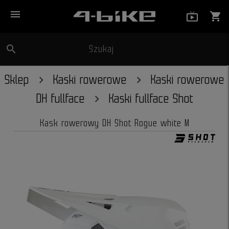
menu
live_tv_
shopping_cart
search
Szukaj
close
Sklep
Kaski rowerowe
Kaski rowerowe
DH fullface
Kaski fullface Shot
Kask rowerowy DH Shot Rogue white M