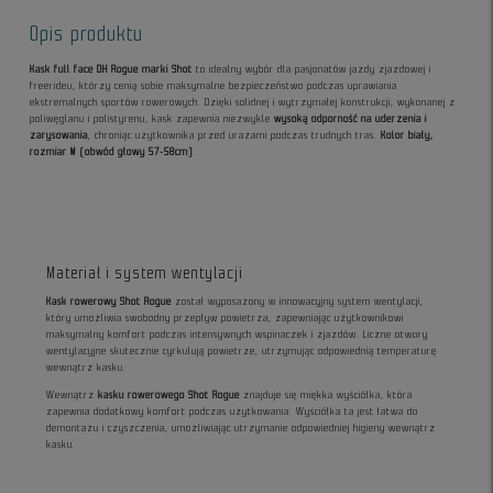
Opis produktu
Kask full face DH Rogue marki Shot
to idealny wybór dla pasjonatów jazdy zjazdowej i
freerideu, którzy cenią sobie maksymalne bezpieczeństwo podczas uprawiania
ekstremalnych sportów rowerowych. Dzięki solidnej i wytrzymałej konstrukcji, wykonanej z
poliwęglanu i polistyrenu, kask zapewnia niezwykle
wysoką odporność na uderzenia i
zarysowania
, chroniąc użytkownika przed urazami podczas trudnych tras.
Kolor biały,
rozmiar M (obwód głowy 57-58cm)
.
Materiał i system wentylacji
Kask rowerowy Shot Rogue
został wyposażony w innowacyjny system wentylacji,
który umożliwia swobodny przepływ powietrza, zapewniając użytkownikowi
maksymalny komfort podczas intensywnych wspinaczek i zjazdów. Liczne otwory
wentylacyjne skutecznie cyrkulują powietrze, utrzymując odpowiednią temperaturę
wewnątrz kasku.
Wewnątrz
kasku rowerowego Shot Rogue
znajduje się miękka wyściółka, która
zapewnia dodatkowy komfort podczas użytkowania. Wyściółka ta jest łatwa do
demontażu i czyszczenia, umożliwiając utrzymanie odpowiedniej higieny wewnątrz
kasku.