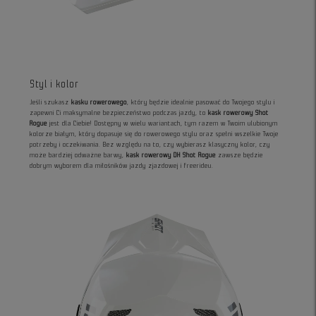
Styl i kolor
Jeśli szukasz
kasku rowerowego
, który będzie idealnie pasować do Twojego stylu i
zapewni Ci maksymalne bezpieczeństwo podczas jazdy, to
kask rowerowy Shot
Rogue
jest dla Ciebie! Dostępny w wielu wariantach, tym razem w Twoim ulubionym
kolorze białym, który dopasuje się do rowerowego stylu oraz spełni wszelkie Twoje
potrzeby i oczekiwania. Bez względu na to, czy wybierasz klasyczny kolor, czy
może bardziej odważne barwy,
kask rowerowy DH Shot Rogue
zawsze będzie
dobrym wyborem dla miłośników jazdy zjazdowej i freerideu.