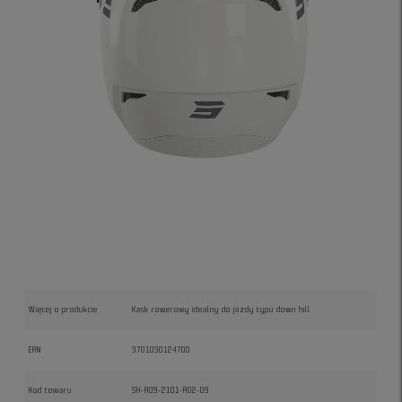
Więcej o produkcie
Kask rowerowy idealny do jazdy typu down hill
EAN
3701030124700
Kod towaru
SH-A09-21D1-A02-09