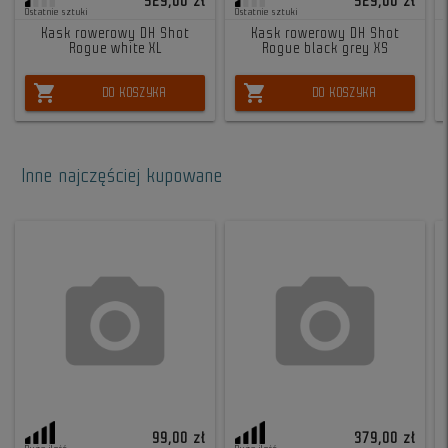
529,00 zł
529,00 zł
Ostatnie sztuki
Ostatnie sztuki
Kask rowerowy DH Shot
Kask rowerowy DH Shot
Rogue white XL
Rogue black grey XS
shopping_cart
shopping_cart
DO KOSZYKA
DO KOSZYKA
Inne najczęściej kupowane
99,00 zł
379,00 zł