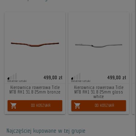
499,00 zł
499,00 zł
Ostatnie sztuki
Ostatnie sztuki
Kierownica rowerowa Title
Kierownica rowerowa Title
MTB AH1 31.8 25mm bronze
MTB AH1 31.8 25mm gloss
white
shopping_cart
shopping_cart
DO KOSZYKA
DO KOSZYKA
Najczęściej kupowane w tej grupie