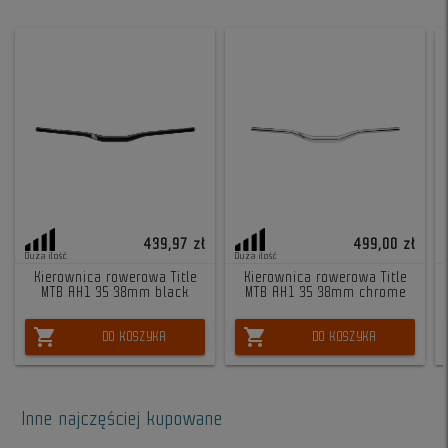
439,97 zł
499,00 zł
Duża ilość
Duża ilość
Kierownica rowerowa Title
Kierownica rowerowa Title
MTB AH1 35 38mm black
MTB AH1 35 38mm chrome
shopping_cart
shopping_cart
DO KOSZYKA
DO KOSZYKA
Inne najczęściej kupowane