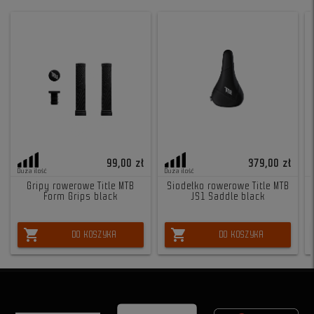
99,00 zł
379,00 zł
Duża ilość
Duża ilość
Gripy rowerowe Title MTB
Siodełko rowerowe Title MTB
Form Grips black
JS1 Saddle black
shopping_cart
shopping_cart
DO KOSZYKA
DO KOSZYKA