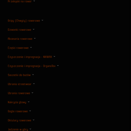
Przekąski na rower
Gripy (Chwyty) rowerowe
Dzwonki rowerowe
Akcesoria rowerowe
Części rowerowe
Czyszczenie i impregnacja - NIKWAX
Czyszczenie i impregnacja - OrganoTex
Saszetki do butów
Ubrania streetwear
Ubrania rowerowe
Nakrycia głowy
Gogle rowerowe
Oklulary rowerowe
Jedzenie w góry