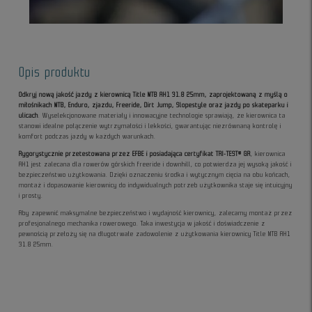
Opis produktu
Odkryj nową jakość jazdy z kierownicą Title MTB AH1 31.8 25mm, zaprojektowaną z myślą o
miłośnikach MTB, Enduro, zjazdu, Freeride, Dirt Jump, Slopestyle oraz jazdy po skateparku i
ulicach
. Wyselekcjonowane materiały i innowacyjne technologie sprawiają, że kierownica ta
stanowi idealne połączenie wytrzymałości i lekkości, gwarantując niezrównaną kontrolę i
komfort podczas jazdy w każdych warunkach.
Rygorystycznie przetestowana przez EFBE i posiadająca certyfikat TRI-TEST® GR
, kierownica
AH1 jest zalecana dla rowerów górskich freeride i downhill, co potwierdza jej wysoką jakość i
bezpieczeństwo użytkowania. Dzięki oznaczeniu środka i wytycznym cięcia na obu końcach,
montaż i dopasowanie kierownicy do indywidualnych potrzeb użytkownika staje się intuicyjny
i prosty.
Aby zapewnić maksymalne bezpieczeństwo i wydajność kierownicy, zalecamy montaż przez
profesjonalnego mechanika rowerowego. Taka inwestycja w jakość i doświadczenie z
pewnością przełoży się na długotrwałe zadowolenie z użytkowania kierownicy Title MTB AH1
31.8 25mm.