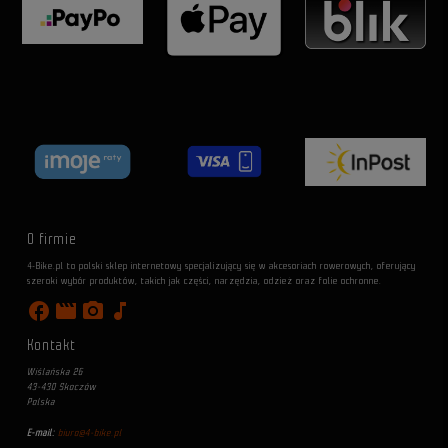
O firmie
4-Bike.pl to polski sklep internetowy specjalizujący się w akcesoriach rowerowych, oferujący
szeroki wybór produktów, takich jak części, narzędzia, odzież oraz folie ochronne.
facebook
movie
photo_camera
music_note
Kontakt
Wiślańska 26
43-430 Skoczów
Polska
E-mail:
biuro@4-bike.pl