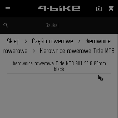
menu
live_tv_
shopping_cart
search
Szukaj
close
Sklep
Części rowerowe
Kierownice
rowerowe
Kierownice rowerowe Title MTB
Kierownica rowerowa Title MTB AH1 31.8 25mm
black