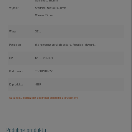
Szerokość 800mm
Wymiar
Średnica zacisku 31.8mm
Wznios 25mm
Waga
321g
Pasuje do
dla rowerów górskich enduro, freeride i downhill
EAN
661317987813
Kod towaru
TT-AH1318-25B
ID produktu
4887
Szczegóły dotyczące zgodności produktu z przepisami
Podobne produkty