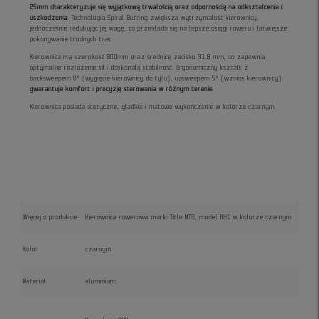
25mm charakteryzuje się wyjątkową trwałością oraz odpornością na odkształcenia i
uszkodzenia
. Technologia Spiral Butting zwiększa wytrzymałość kierownicy,
jednocześnie redukując jej wagę, co przekłada się na lepsze osiągi roweru i łatwiejsze
pokonywanie trudnych tras.
Kierownica ma szerokość 800mm oraz średnicę zacisku 31,8 mm, co zapewnia
optymalne rozłożenie sił i doskonałą stabilność. Ergonomiczny kształt z
backsweepem 8° (wygięcie kierownicy do tyłu), upsweepem 5° (wznios kierownicy)
gwarantuje komfort i precyzję sterowania w różnym terenie
.
Kierownica posiada stetyczne, gładkie i matowe wykończenie w kolorze czarnym.
Więcej o produkcie
Kierownica rowerowa marki Title MTB, model AH1 w kolorze czarnym
Kolor
czarnym
Materiał
aluminium