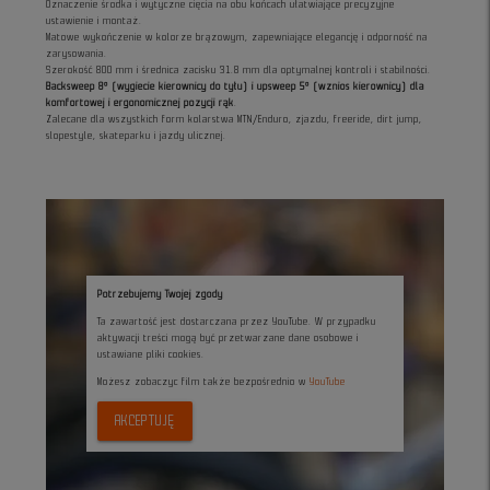
Oznaczenie środka i wytyczne cięcia na obu końcach ułatwiające precyzyjne
ustawienie i montaż.
Matowe wykończenie w kolorze brązowym, zapewniające elegancję i odporność na
zarysowania.
Szerokość 800 mm i średnica zacisku 31.8 mm dla optymalnej kontroli i stabilności.
Backsweep 8° (wygiecie kierownicy do tyłu) i upsweep 5° (wznios kierownicy) dla
komfortowej i ergonomicznej pozycji rąk
.
Zalecane dla wszystkich form kolarstwa MTN/Enduro, zjazdu, freeride, dirt jump,
slopestyle, skateparku i jazdy ulicznej.
Potrzebujemy Twojej zgody
Ta zawartość jest dostarczana przez YouTube. W przypadku
aktywacji treści mogą być przetwarzane dane osobowe i
ustawiane pliki cookies.
Możesz zobaczyc film także bezpośrednio w
YouTube
AKCEPTUJĘ