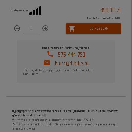
499,00 zł
Dostępna ilość:
Kup dzisiaj - wysyłka jutro!
remove_circle_outline
add_circle_outline
shopping_cart
DO KOSZYKA
Masz pytanie? Zadzwoń/Napisz
phone
575 444 731
mail
biuro@4-bike.pl
Jesteśmy do Twojej dyspozycji od poniedziałku do piątku
8:00 - 16:00
Rygorystycznie przetestowana przez EFBE i certyfikowana TRI-TEST® GR dla rowerów
górskich freeride i downhill
.
Wykonana z wysokiej jakości aluminium lotniczego klasy 7050 T74.
Zastosowanie technologii Spiral Butting zwiększa wytrzymałość przy jednoczesnym
zmniejszeniu wagi.