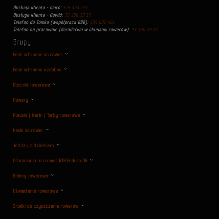
Obsługa klienta - biuro:
575 444 731
Obsługa klienta - Dawid:
33 300 33 15
Telefon do Tomka (współpraca B2B):
505 002 401
Telefon na pracownie (doradztwo w oklejaniu rowerów):
33 300 33 97
Grupy
Folie ochronne na rower
Folie ochronne ozdobne
Błotniki rowerowe
Rowery
Plecaki | Nerki | Torby rowerowe
Kaski na rower
Jeździj z dzieckiem
Ochraniacze na rower MTB Enduro DH
Bidony rowerowe
Oświetlenie rowerowe
Środki do czyszczenia rowerów