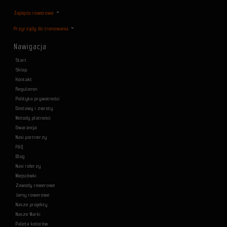
Zapięcia rowerowe
Przyrządy do trenowania
Nawigacja
Start
Sklep
Kontakt
Regulamin
Polityka prywatności
Dostawy i zwroty
Metody płatności
Gwarancja
Nasi partnerzy
F&Q
Blog
Nasi riderzy
Miejscówki
Zawody rowerowe
Jamy rowerowe
Nasze projekty
Nasze Marki
Paleta kolorów