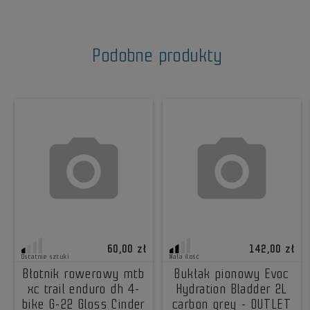
Podobne produkty
60,00 zł
142,00 zł
Ostatnie sztuki
Mała ilość
Błotnik rowerowy mtb
Bukłak pionowy Evoc
xc trail enduro dh 4-
Hydration Bladder 2L
bike G-22 Gloss Cinder
carbon grey - OUTLET