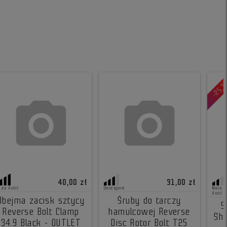
-25,
40,00 zł
31,00 zł
uża ilość
Dostępne
Mała
ilość
Obejma zacisk sztycy
Śruby do tarczy
S
Reverse Bolt Clamp
hamulcowej Reverse
Sho
34.9 Black - OUTLET
Disc Rotor Bolt T25