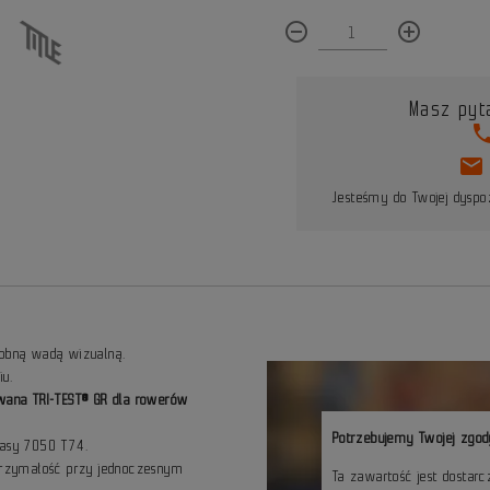
remove_circle_outline
add_circle_outline
Masz pyt
pho
mail
Jesteśmy do Twojej dyspoz
robną wadą wizualną.
iu.
owana TRI-TEST® GR dla rowerów
Potrzebujemy Twojej zgod
lasy 7050 T74.
ytrzymałość przy jednoczesnym
Ta zawartość jest dostar