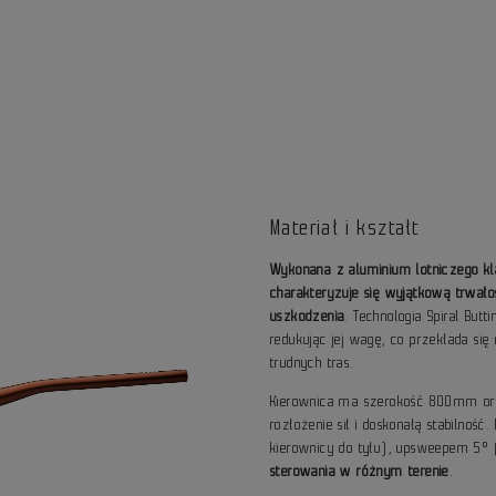
Materiał i kształt
Wykonana z aluminium lotniczego k
charakteryzuje się wyjątkową trwałoś
uszkodzenia
. Technologia Spiral But
redukując jej wagę, co przekłada się
trudnych tras.
Kierownica ma szerokość 800mm or
rozłożenie sił i doskonałą stabilno
kierownicy do tyłu), upsweepem 5°
sterowania w różnym terenie
.