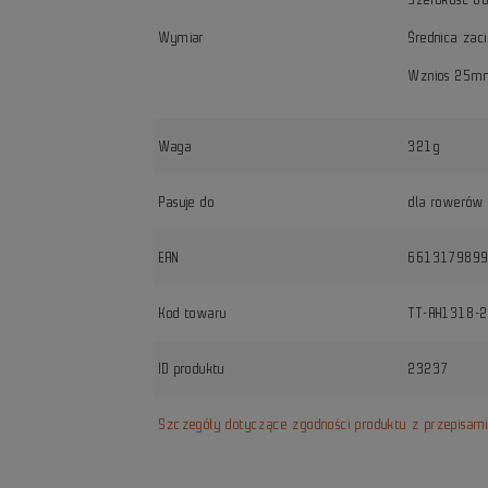
Wymiar
Średnica za
Wznios 25
Waga
321g
Pasuje do
dla rowerów g
EAN
6613179899
Kod towaru
TT-AH1318-
ID produktu
23237
Szczegóły dotyczące zgodności produktu z przepisam