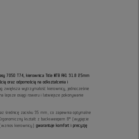
lasy 7050 T74, kierownica Title MTB AH1 31.8 25mm
cią oraz odpornością na odkształcenia i
ting zwiększa wytrzymałość kierownicy, jednocześnie
 na lepsze osiągi roweru i łatwiejsze pokonywanie
az średnicę zacisku 35 mm, co zapewnia optymalne
ść. Ergonomiczny kształt z backsweepem 8° (wygięcie
 (wznios kierownicy)
gwarantuje komfort i precyzję