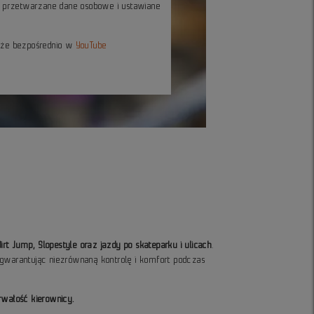
ć przetwarzane dane osobowe i ustawiane
kże bezpośrednio w
YouTube
rt Jump, Slopestyle oraz jazdy po skateparku i ulicach
.
, gwarantując niezrównaną kontrolę i komfort podczas
rwałość kierownicy.