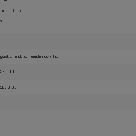
cisku 31.8mm
mm
órskich enduro, freeride i downhill
23-OT01
25BZ-OT01
i