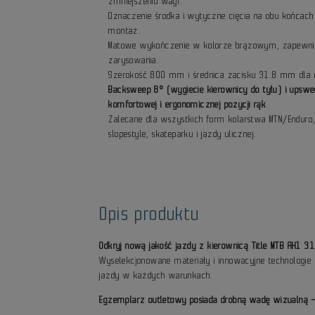
zmniejszeniu wagi.
Oznaczenie środka i wytyczne cięcia na obu końcach 
montaż.
Matowe wykończenie w kolorze brązowym, zapewniaj
zarysowania.
Szerokość 800 mm i średnica zacisku 31.8 mm dla opt
Backsweep 8° (wygiecie kierownicy do tyłu) i upswe
komfortowej i ergonomicznej pozycji rąk
.
Zalecane dla wszystkich form kolarstwa MTN/Enduro, z
slopestyle, skateparku i jazdy ulicznej.
Opis produktu
Odkryj nową jakość jazdy z kierownicą Title MTB AH1 31
Wyselekcjonowane materiały i innowacyjne technologie 
jazdy w każdych warunkach.
Egzemplarz outletowy posiada drobną wadę wizualną – 