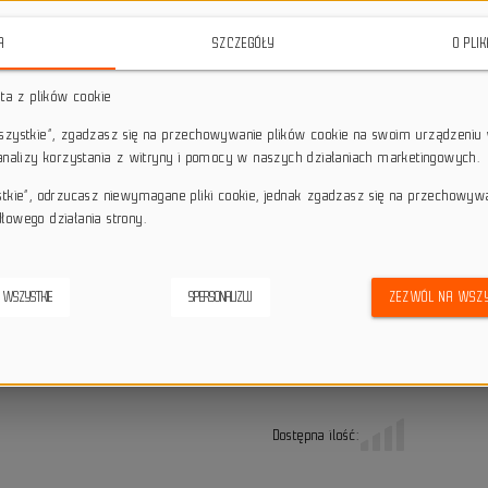
ustawienie i wyjątkową kontrolę.
A
SZCZEGÓŁY
O PLI
star_border
star_border
star_border
star_border
star_border
sta z plików cookie
Darmowa dostawa przy z
local_shipping
wszystkie”, zgadzasz się na przechowywanie plików cookie na swoim urządzeniu 
Dotyczy wysyłki na terenie P
 analizy korzystania z witryny i pomocy w naszych działaniach marketingowych.
keyboard_return
14 dni na odstąpienie od
stkie”, odrzucasz niewymagane pliki cookie, jednak zgadzasz się na przechowyw
credit_score
łowego działania strony.
Wygodne płatności
Alternatywne produkty
 WSZYSTKIE
SPERSONALIZUJ
ZEZWÓL NA WSZY
Dostępna ilość: