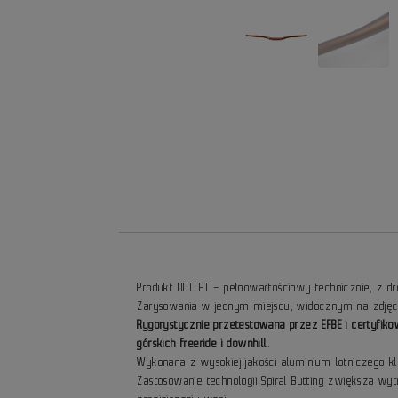
Produkt OUTLET – pełnowartościowy technicznie, z d
Zarysowania w jednym miejscu, widocznym na zdjęc
Rygorystycznie przetestowana przez EFBE i certyfik
górskich freeride i downhill
.
Wykonana z wysokiej jakości aluminium lotniczego k
Zastosowanie technologii Spiral Butting zwiększa w