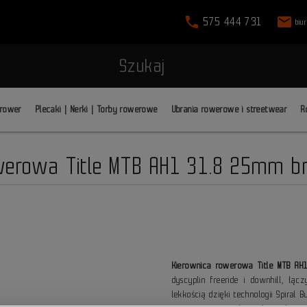
phone
mail
575 444 731
biu
Szukaj
 rower
Plecaki | Nerki | Torby rowerowe
Ubrania rowerowe i streetwear
R
werowa Title MTB AH1 31.8 25mm b
Kierownica rowerowa Title MTB A
dyscyplin freeride i downhill, ł
lekkością dzięki technologii Spiral 