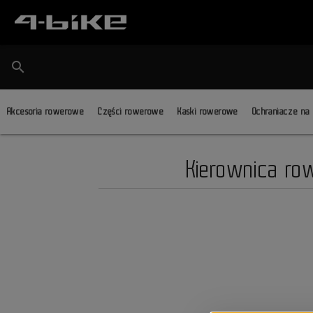
search
Akcesoria rowerowe
Części rowerowe
Kaski rowerowe
Ochraniacze na
Kierownica ro