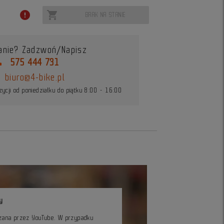
error
shopping_cart
BRAK NA STANIE
anie? Zadzwoń/Napisz
ne
575 444 731
biuro@4-bike.pl
ycji od poniedziałku do piątku 8:00 - 16:00
y
czana przez YouTube. W przypadku