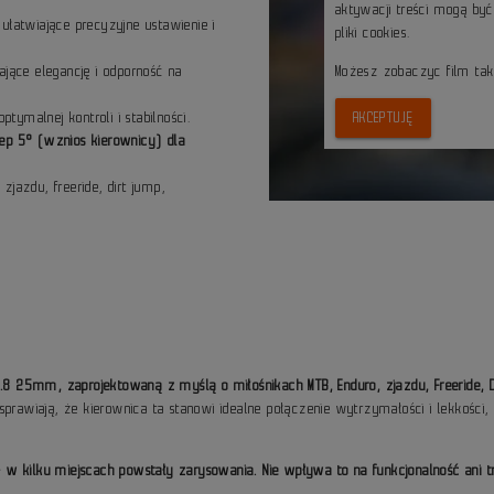
aktywacji treści mogą by
ułatwiające precyzyjne ustawienie i
pliki cookies.
ące elegancję i odporność na
Możesz zobaczyc film ta
ymalnej kontroli i stabilności.
AKCEPTUJĘ
ep 5° (wznios kierownicy) dla
jazdu, freeride, dirt jump,
.8 25mm, zaprojektowaną z myślą o miłośnikach MTB, Enduro, zjazdu, Freeride, Di
sprawiają, że kierownica ta stanowi idealne połączenie wytrzymałości i lekkości
w kilku miejscach powstały zarysowania. Nie wpływa to na funkcjonalność ani t