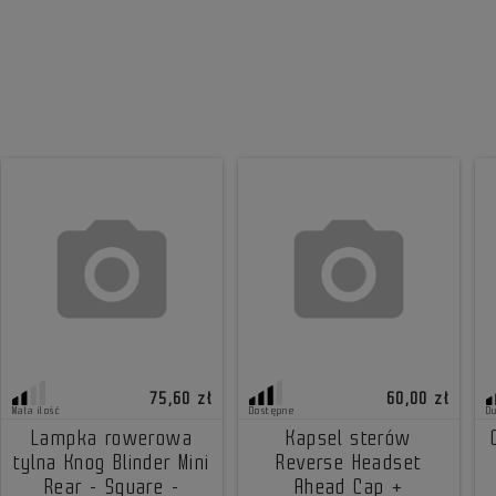
75,60 zł
60,00 zł
Mała ilość
Dostępne
D
Lampka rowerowa
Kapsel sterów
tylna Knog Blinder Mini
Reverse Headset
Rear - Square -
Ahead Cap +