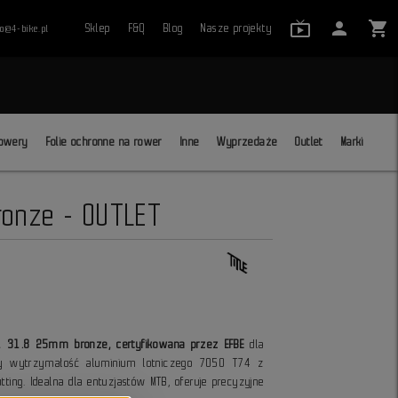
live_tv_24
person
shopping_cart
Sklep
F&Q
Blog
Nasze projekty
ro@4-bike.pl
close
owery
Folie ochronne na rower
Inne
Wyprzedaże
Outlet
Marki
ronze - OUTLET
H1 31.8 25mm bronze, certyfikowana przez EFBE
dla
ączy wytrzymałość aluminium lotniczego 7050 T74 z
Butting. Idealna dla entuzjastów MTB, oferuje precyzyjne