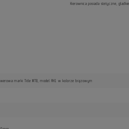
Kierownica posiada stetyczne, gładk
rowerowa marki Title MTB, model AH1 w kolorze brązowym
800mm