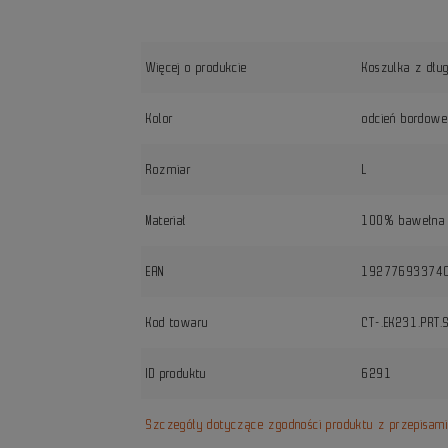
Więcej o produkcie
Koszulka z dłu
Kolor
odcień bordow
Rozmiar
L
Materiał
100% bawełna
EAN
19277693374
Kod towaru
CT-.EK231.PRT.
ID produktu
6291
Szczegóły dotyczące zgodności produktu z przepisam