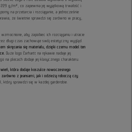
229 g/m², co zapewnia jej wyjątkową trwałość i
porny na przetarcia i rozciąganie, a jednocześnie
rawia, że świetnie sprawdzi się zarówno w pracy,
ły wzmocnione, aby zapobiec ich rozciąganiu i utracie
rzez długi czas zachowuje swój estetyczny wygląd.
blem skręcania się materiału, dzięki czemu model ten
ce.
Duże logo Carhartt na rękawie nadaje jej
go na plecach dodaje jej klasycznego charakteru.
erwień, która dodaje koszulce nowoczesnego
ę zarówno z jeansami, jak i odzieżą roboczą czy
 który sprawdzi się w każdej garderobie.