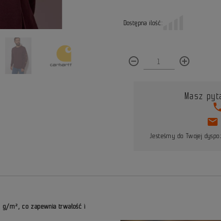
Dostępna ilość:
remove_circle_outline
add_circle_outline
Masz pyt
pho
mail
Jesteśmy do Twojej dyspoz
9 g/m², co zapewnia trwałość i