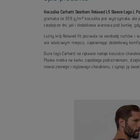
Koszulka Carhartt Dearborn Relaxed LS Sleeve-Logo L Po
gramaturze 229 g/m² koszulka jest wytrzymała, ale je
cieplejsze dni, jak i dodatkowa warstwa pod kurtkę, gd
Luźny krój Relaxed Fit pozwala na swobodę ruchów i wy
we właściwym miejscu, zapewniając dodatkowy komfort. 
Duże logo Carhartt na rękawie nadaje koszulce charakt
Płaska metka na karku zapobiega podrażnieniom, dzięki 
nowoczesnego i stylowego charakteru, czyniąc ją św