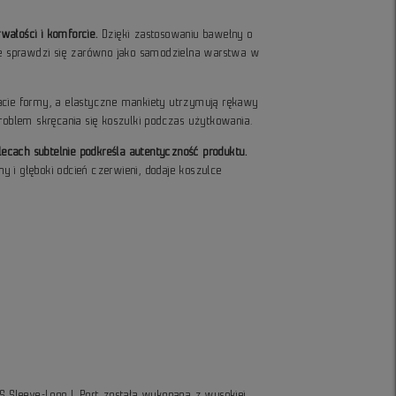
wałości i komforcie.
Dzięki zastosowaniu bawełny o
nie sprawdzi się zarówno jako samodzielna warstwa w
tracie formy, a elastyczne mankiety utrzymują rękawy
roblem skręcania się koszulki podczas użytkowania.
ecach subtelnie podkreśla autentyczność produktu.
y i głęboki odcień czerwieni, dodaje koszulce
LS Sleeve-Logo L Port została wykonana z wysokiej