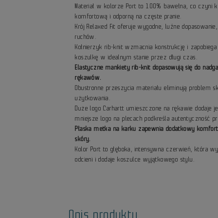
Materiał w kolorze Port to 100% bawełna, co czyni
komfortową i odporną na częste pranie.
Krój Relaxed Fit oferuje wygodne, luźne dopasowani
ruchów.
Kołnierzyk rib-knit wzmacnia konstrukcję i zapobieg
koszulkę w idealnym stanie przez długi czas.
Elastyczne mankiety rib-knit dopasowują się do nadg
rękawów.
Obustronne przeszycia materiału eliminują problem sk
użytkowania.
Duże logo Carhartt umieszczone na rękawie dodaje j
mniejsze logo na plecach podkreśla autentyczność pr
Płaska metka na karku zapewnia dodatkowy komfort,
skóry.
Kolor Port to głęboka, intensywna czerwień, która w
odcieni i dodaje koszulce wyjątkowego stylu.
Opis produktu