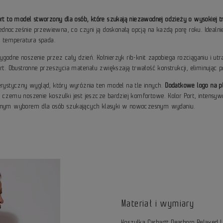
rt to model stworzony dla osób, które szukają niezawodnej odzieży o wysokiej tr
dnocześnie przewiewna, co czyni ją doskonałą opcją na każdą porę roku. Ideal
y temperatura spada.
godne noszenie przez cały dzień. Kołnierzyk rib-knit zapobiega rozciąganiu i u
Obustronne przeszycia materiału zwiększają trwałość konstrukcji, eliminując p
erystyczny wygląd, który wyróżnia ten model na tle innych.
Dodatkowe logo na pl
czemu noszenie koszulki jest jeszcze bardziej komfortowe. Kolor Port, intensywn
ietnym wyborem dla osób szukających klasyki w nowoczesnym wydaniu.
Materiał i wymiary
Koszulka Carhartt Dearborn Relaxed 