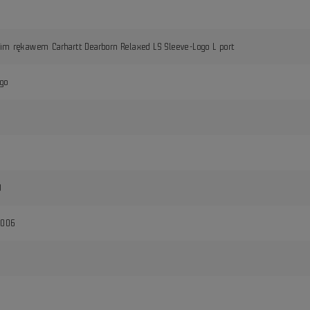
gim rękawem Carhartt Dearborn Relaxed LS Sleeve-Logo L port
ego
0
S006
i