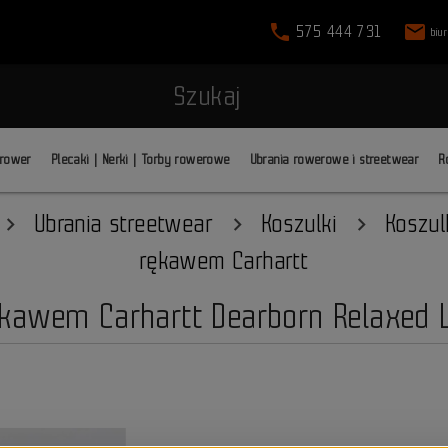
phone
mail
575 444 731
biu
Szukaj
 rower
Plecaki | Nerki | Torby rowerowe
Ubrania rowerowe i streetwear
R
Ubrania streetwear
Koszulki
Koszul
rękawem Carhartt
ękawem Carhartt Dearborn Relaxed L