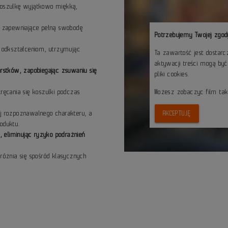
 koszulkę wyjątkowo miękką,
e, zapewniające pełną swobodę
Potrzebujemy Twojej zgod
a odkształceniom, utrzymując
Ta zawartość jest dostar
aktywacji treści mogą by
arstków, zapobiegając zsuwaniu się
pliki cookies.
ręcania się koszulki podczas
Możesz zobaczyc film ta
ej rozpoznawalnego charakteru, a
AKCEPTUJĘ
oduktu.
 eliminując ryzyko podrażnień
yróżnia się spośród klasycznych