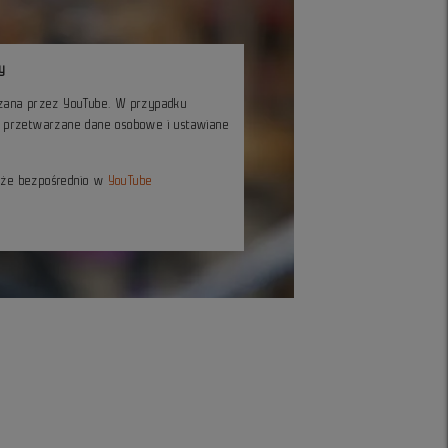
y
czana przez YouTube. W przypadku
ć przetwarzane dane osobowe i ustawiane
kże bezpośrednio w
YouTube