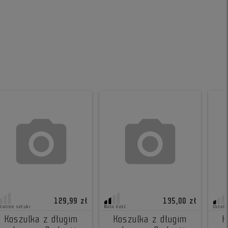
129,99 zł
135,00 zł
statnie sztuki
Mała ilość
Ostatn
Koszulka z długim
Koszulka z długim
K