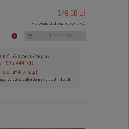
149,00 zł
Planowana dostawa: 2026-08-15
error
shopping_cart
BRAK NA STANIE
anie? Zadzwoń/Napisz
ne
575 444 731
biuro@4-bike.pl
ycji od poniedziałku do piątku 8:00 - 16:00