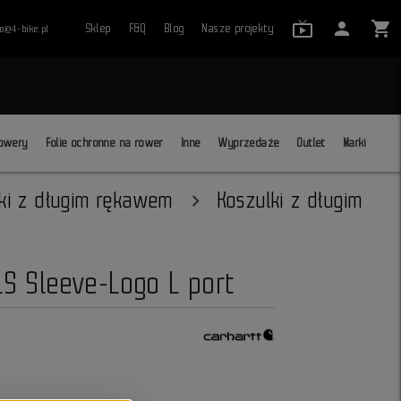
live_tv_24
person
shopping_cart
Sklep
F&Q
Blog
Nasze projekty
ro@4-bike.pl
close
owery
Folie ochronne na rower
Inne
Wyprzedaże
Outlet
Marki
ki z długim rękawem
Koszulki z długim
S Sleeve-Logo L port