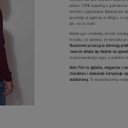
jakości 100% bawełny o gramaturze 
komfort użytkowania. Materiał jest od
pozostaje przyjemny w dotyku, co sp
jak i na co dzień.
Kołnierzyk i mankiety rib-knit zosta
kształtu, co sprawia, że koszulka p
Obustronne przeszycia eliminują pro
zawsze układa się idealnie na sylwet
rozpoznawalnego stylu, a subtelne lo
Kolor Port to głęboka, elegancka cz
charakteru i doskonale komponuje si
outdoorową.
To wszechstronny model,