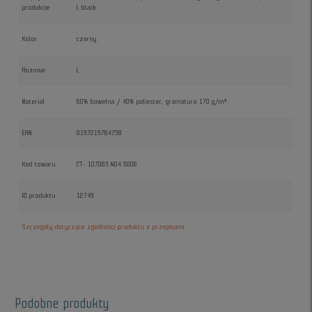
produkcie
L black
Kolor
czarny
Rozmiar
L
Materiał
60% bawełna / 40% poliester, gramatura 170 g/m²
EAN
0197219764738
Kod towaru
CT-.107063.N04.S006
ID produktu
12749
Szczegóły dotyczące zgodności produktu z przepisami
Podobne produkty