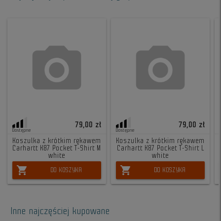
79,00 zł
79,00 zł
Dostępne
Dostępne
Koszulka z krótkim rękawem
Koszulka z krótkim rękawem
Carhartt K87 Pocket T-Shirt M
Carhartt K87 Pocket T-Shirt L
white
white
shopping_cart
shopping_cart
DO KOSZYKA
DO KOSZYKA
Inne najczęściej kupowane