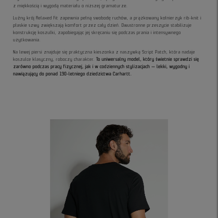
z miękkością i wygodą materiału o niższej gramaturze.
Luźny krój Relaxed Fit zapewnia pełną swobodę ruchów, a prążkowany kołnierzyk rib-knit i
płaskie szwy zwiększają komfort przez cały dzień. Dwustronne przeszycie stabilizuje
konstrukcję koszulki, zapobiegając jej skręcaniu się podczas prania i intensywnego
użytkowania.
Na lewej piersi znajduje się praktyczna kieszonka z naszywką Script Patch, która nadaje
koszulce klasyczny, roboczy charakter.
To uniwersalny model, który świetnie sprawdzi się
zarówno podczas pracy fizycznej, jak i w codziennych stylizacjach — lekki, wygodny i
nawiązujący do ponad 130-letniego dziedzictwa Carhartt.