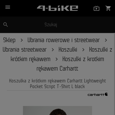
menu
live_tv_
shopping_cart
search
Szukaj
close
Sklep
Ubrania rowerowe i streetwear
Ubrania streetwear
Koszulki
Koszulki z
krótkim rękawem
Koszulki z krotkim
rękawem Carhartt
Koszulka z krótkim rękawem Carhartt Lightweight
Pocket Script T-Shirt L black