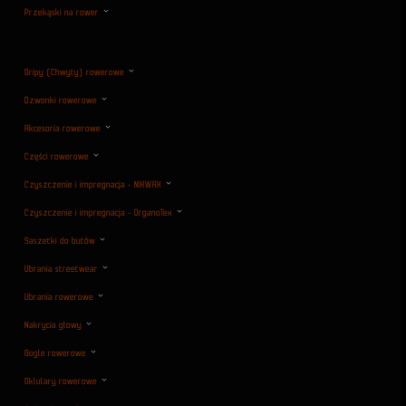
Przekąski na rower
Gripy (Chwyty) rowerowe
Dzwonki rowerowe
Akcesoria rowerowe
Części rowerowe
Czyszczenie i impregnacja - NIKWAX
Czyszczenie i impregnacja - OrganoTex
Saszetki do butów
Ubrania streetwear
Ubrania rowerowe
Nakrycia głowy
Gogle rowerowe
Oklulary rowerowe