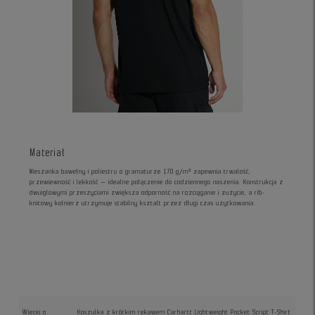
Materiał
Mieszanka bawełny i poliestru o gramaturze 170 g/m² zapewnia trwałość,
przewiewność i lekkość — idealne połączenie do codziennego noszenia. Konstrukcja z
dwuigłowymi przeszyciami zwiększa odporność na rozciąganie i zużycie, a rib-
knitowy kołnierz utrzymuje stabilny kształt przez długi czas użytkowania.
Więcej o
Koszulka z krótkim rękawem Carhartt Lightweight Pocket Script T-Shirt