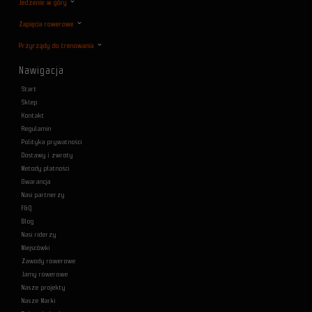
Jedzenie w góry
Zapięcia rowerowe
Przyrządy do trenowania
Nawigacja
Start
Sklep
Kontakt
Regulamin
Polityka prywatności
Dostawy i zwroty
Metody płatności
Gwarancja
Nasi partnerzy
F&Q
Blog
Nasi riderzy
Miejscówki
Zawody rowerowe
Jamy rowerowe
Nasze projekty
Nasze Marki