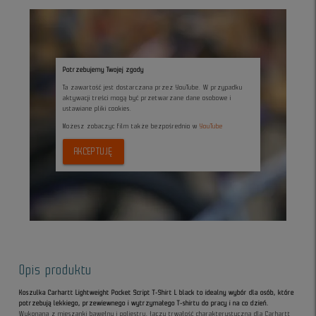
Potrzebujemy Twojej zgody
Ta zawartość jest dostarczana przez YouTube. W przypadku
aktywacji treści mogą być przetwarzane dane osobowe i
ustawiane pliki cookies.
Możesz zobaczyc film także bezpośrednio w
YouTube
AKCEPTUJĘ
Opis produktu
Koszulka Carhartt Lightweight Pocket Script T-Shirt L black to idealny wybór dla osób, które
potrzebują lekkiego, przewiewnego i wytrzymałego T-shirtu do pracy i na co dzień.
Wykonana z mieszanki bawełny i poliestru, łączy trwałość charakterystyczną dla Carhartt