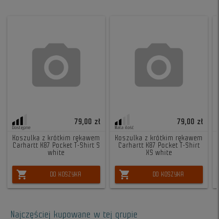
79,00 zł
79,00 zł
Dostępne
Mała ilość
Koszulka z krótkim rękawem
Koszulka z krótkim rękawem
Carhartt K87 Pocket T-Shirt S
Carhartt K87 Pocket T-Shirt
white
XS white
shopping_cart
shopping_cart
DO KOSZYKA
DO KOSZYKA
Najczęściej kupowane w tej grupie