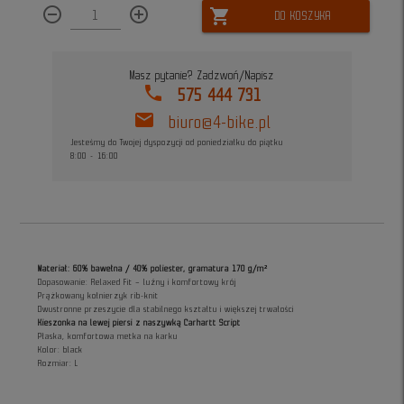
remove_circle_outline
add_circle_outline
shopping_cart
DO KOSZYKA
Masz pytanie? Zadzwoń/Napisz
phone
575 444 731
mail
biuro@4-bike.pl
Jesteśmy do Twojej dyspozycji od poniedziałku do piątku
8:00 - 16:00
Materiał: 60% bawełna / 40% poliester, gramatura 170 g/m²
Dopasowanie: Relaxed Fit – luźny i komfortowy krój
Prążkowany kołnierzyk rib-knit
Dwustronne przeszycie dla stabilnego kształtu i większej trwałości
Kieszonka na lewej piersi z naszywką Carhartt Script
Płaska, komfortowa metka na karku
Kolor: black
Rozmiar: L