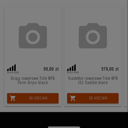
99,00 zł
379,00 zł
Duża ilość
Duża ilość
Gripy rowerowe Title MTB
Siodełko rowerowe Title MTB
Form Grips black
JS1 Saddle black
shopping_cart
shopping_cart
DO KOSZYKA
DO KOSZYKA