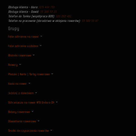
Obsługa klienta - biuro:
575 444 731
Obsługa klienta - Dawid:
33 300 33 15
Telefon do Tomka (współpraca B2B):
505 002 401
Telefon na pracownie (doradztwo w oklejaniu rowerów):
33 300 33 97
Grupy
Folie ochronne na rower
Folie ochronne ozdobne
Błotniki rowerowe
Rowery
Plecaki | Nerki | Torby rowerowe
Kaski na rower
Jeździj z dzieckiem
Ochraniacze na rower MTB Enduro DH
Bidony rowerowe
Oświetlenie rowerowe
Środki do czyszczenia rowerów