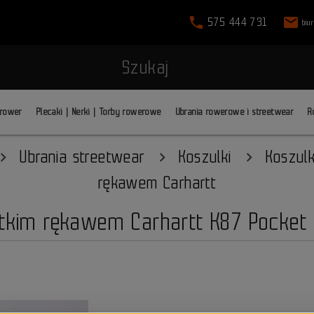
phone
mail
575 444 731
biu
Szukaj
 rower
Plecaki | Nerki | Torby rowerowe
Ubrania rowerowe i streetwear
R
Ubrania streetwear
Koszulki
Koszul
rękawem Carhartt
tkim rękawem Carhartt K87 Pocket 