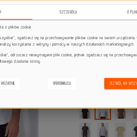
Koszulka Carhartt Heavyweight K
codzienna, która łączy w sobie wyt
A
SZCZEGÓŁY
O PLI
do pracy, jak i na co dzień, dzięki
sta z plików cookie
star_border
star_border
star_border
star_border
star_border
wszystkie”, zgadzasz się na przechowywanie plików cookie na swoim urządzeniu 
 analizy korzystania z witryny i pomocy w naszych działaniach marketingowych.
Darmowa dostawa przy z
local_shipping
stkie”, odrzucasz niewymagane pliki cookie, jednak zgadzasz się na przechowyw
Dotyczy wysyłki na terenie P
łowego działania strony.
keyboard_return
14 dni na odstąpienie od
credit_score
Wygodne płatności
 WSZYSTKIE
SPERSONALIZUJ
ZEZWÓL NA WSZY
Alternatywne produkty