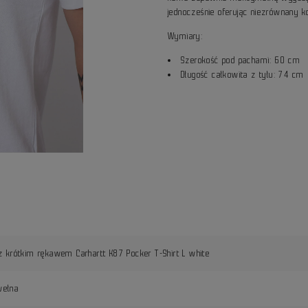
jednocześnie oferując niezrównany 
Wymiary:
Szerokość pod pachami: 60 cm
Długość całkowita z tyłu: 74 cm
z krótkim rękawem Carhartt K87 Pocker T-Shirt L white
ełna