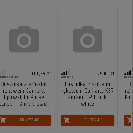
101,85 zł
79,00 zł
statnie sztuki
Dostępne
Dostę
Koszulka z krótkim
Koszulka z krótkim
K
rękawem Carhartt
rękawem Carhartt K87
ręk
Lightweight Pocket
Pocket T-Shirt M
Poc
Script T-Shirt S black
white
shopping_cart
shopping_cart
shopping_ca
DO KOSZYKA
DO KOSZYKA