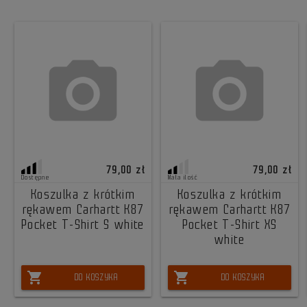
79,00 zł
79,00 zł
Dostępne
Mała ilość
Koszulka z krótkim
Koszulka z krótkim
rękawem Carhartt K87
rękawem Carhartt K87
Pocket T-Shirt S white
Pocket T-Shirt XS
white
shopping_cart
shopping_cart
DO KOSZYKA
DO KOSZYKA