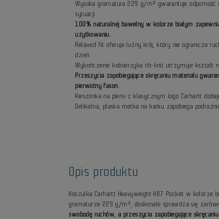
Wysoka gramatura 229 g/m² gwarantuje odporność n
sytuacji.
100% naturalnej bawełny w kolorze białym zapewni
użytkowaniu.
Relaxed Fit oferuje luźny krój, który nie ogranicza 
dzień.
Wykończenie kołnierzyka rib-knit utrzymuje kształt 
Przeszycia zapobiegające skręcaniu materiału gwara
pierwotny fason.
Kieszonka na piersi z klasycznym logo Carhartt dodaje
Delikatna, płaska metka na karku zapobiega podrażn
Opis produktu
Koszulka Carhartt Heavyweight K87 Pocket w kolorze b
gramaturze 229 g/m², doskonale sprawdza się zarówno 
swobodę ruchów, a przeszycia zapobiegające skręcaniu