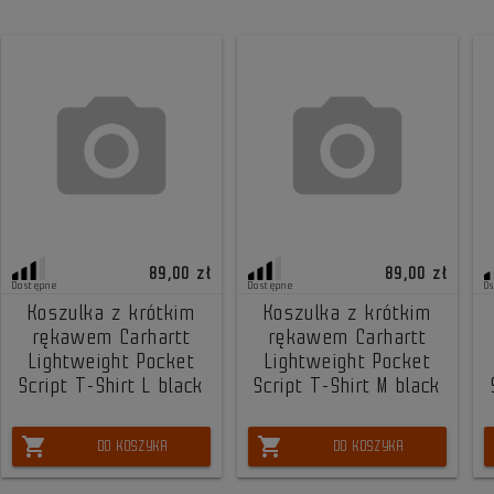
89,00 zł
89,00 zł
Dostępne
Dostępne
O
Koszulka z krótkim
Koszulka z krótkim
rękawem Carhartt
rękawem Carhartt
Lightweight Pocket
Lightweight Pocket
Script T-Shirt L black
Script T-Shirt M black
shopping_cart
shopping_cart
DO KOSZYKA
DO KOSZYKA