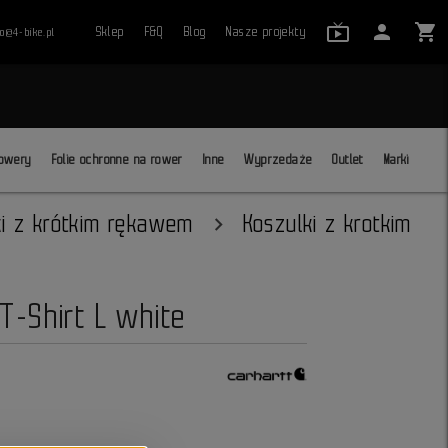
live_tv_24
person
shopping_cart
Sklep
F&Q
Blog
Nasze projekty
ro@4-bike.pl
close
owery
Folie ochronne na rower
Inne
Wyprzedaże
Outlet
Marki
ki z krótkim rękawem
Koszulki z krotkim
T-Shirt L white