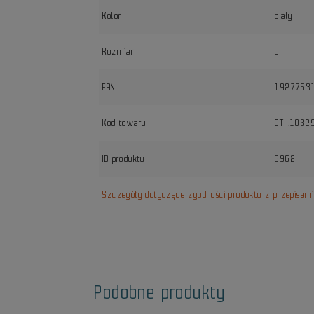
Kolor
biały
Rozmiar
L
EAN
1927763
Kod towaru
CT-.1032
ID produktu
5962
Szczegóły dotyczące zgodności produktu z przepisam
Podobne produkty