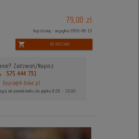
79,00 zł
Kup dzisiaj - wysyłka 2026-08-10
shopping_cart
DO KOSZYKA
anie? Zadzwoń/Napisz
ne
575 444 731
biuro@4-bike.pl
ycji od poniedziałku do piątku 8:00 - 16:00