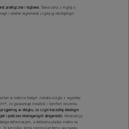
jest praktyczna i stylowa.
Stworzona z myślą o
sign i solidne wykonanie czynią ją niezbędnym
ocket w kolorze białym została uszyta z wysokiej
/m², co gwarantuje trwałość i komfort noszenia.
i przyjemny w dotyku, co czyni koszulkę idealnym
jak i podczas intensywnych aktywności.
Konstrukcja
obiega deformacjom, a delikatna płaska metka na
 To koszulka, która sprosta każdemu wyzwaniu,