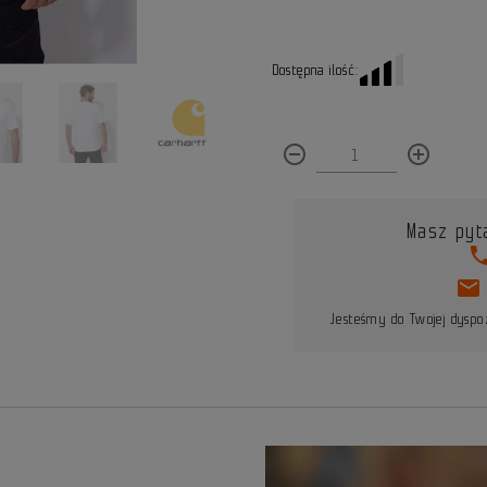
Dostępna ilość:
remove_circle_outline
add_circle_outline
Masz pyt
pho
mail
Jesteśmy do Twojej dyspoz