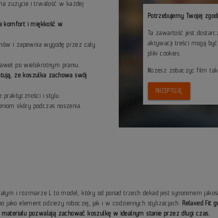
a zużycie i trwałość w każdej
Potrzebujemy Twojej zgod
a komfort i miękkość w
Ta zawartość jest dostar
aktywacji treści mogą by
ruchów i zapewnia wygodę przez cały
pliki cookies.
nawet po wielokrotnym praniu.
Możesz zobaczyc film ta
ntują, że koszulka zachowa swój
AKCEPTUJĘ
 praktyczności i stylu.
ieniom skóry podczas noszenia.
iałym i rozmiarze L to model, który od ponad trzech dekad jest synonimem jakoś
jako element odzieży roboczej, jak i w codziennych stylizacjach.
Relaxed Fit 
 materiału pozwalają zachować koszulkę w idealnym stanie przez długi czas.