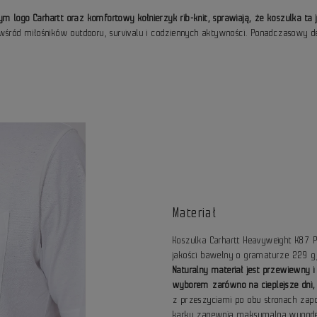
nym logo Carhartt oraz komfortowy kołnierzyk rib-knit, sprawiają, że koszulka ta 
wśród miłośników outdooru, survivalu i codziennych aktywności. Ponadczasowy de
Materiał
Koszulka Carhartt Heavyweight K87 P
jakości bawełny o gramaturze 229 g
Naturalny materiał jest przewiewny 
wyborem zarówno na cieplejsze dni, 
z przeszyciami po obu stronach zap
karku zapewnia maksymalną wygodę.