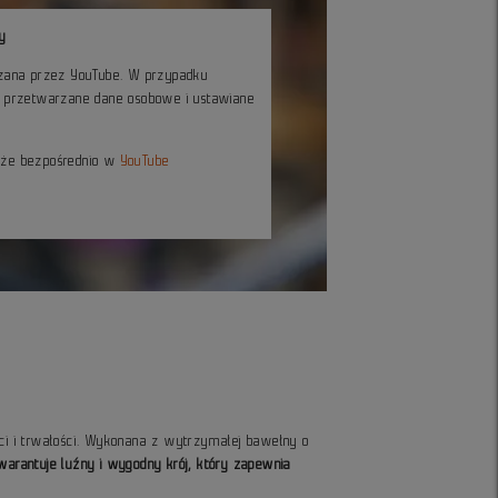
y
czana przez YouTube. W przypadku
ć przetwarzane dane osobowe i ustawiane
kże bezpośrednio w
YouTube
ci i trwałości. Wykonana z wytrzymałej bawełny o
gwarantuje luźny i wygodny krój, który zapewnia