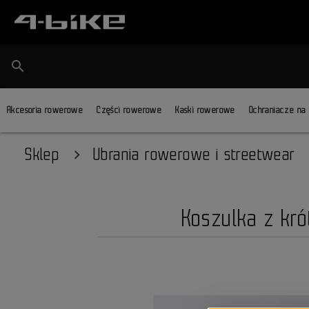
search
Akcesoria rowerowe
Części rowerowe
Kaski rowerowe
Ochraniacze na
Sklep
Ubrania rowerowe i streetwear
Koszulka z kró