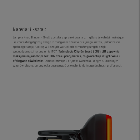
Materiał i kształt
Lampka Knog Blinder - Skull została zaprojektowana z myślą o trwałości i estetyce.
Jej charakterystyczny design z motywem czaszki przyciąga wzrok, jednocześnie
spełniając swoją funkcję w każdych warunkach atmosferycznych dzięki
wodoodporności na poziomie IP67.
Technologia Chip On Board (COB) LED zapewnia
maksymalną jasność przez 90% czasu pracy baterii, co gwarantuje długotrwałe i
efektywne oświetlenie.
Lampka oferuje 8 trybów świecenia, w tym 5 unikalnych
wzorów błysku, co pozwala dostosować oświetlenie do indywidualnych preferencji.