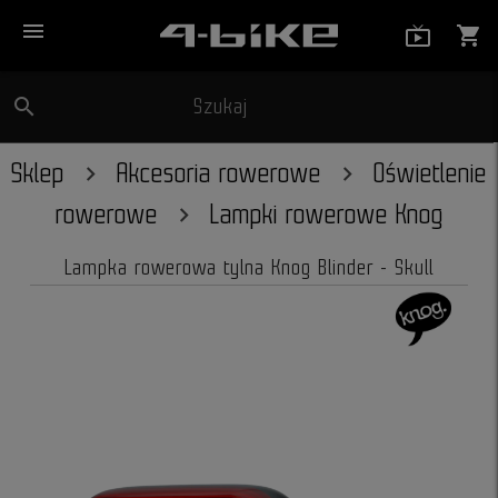
menu
live_tv_
shopping_cart
search
Szukaj
close
Sklep
Akcesoria rowerowe
Oświetlenie
rowerowe
Lampki rowerowe Knog
Lampka rowerowa tylna Knog Blinder - Skull