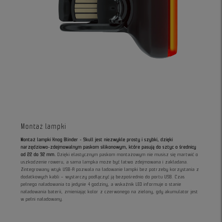
Montaż lampki
Montaż lampki Knog Blinder - Skull jest niezwykle prosty i szybki, dzięki
narzędziowo-zdejmowalnym paskom silikonowym, które pasują do sztyc o średnicy
od 22 do 32 mm.
Dzięki elastycznym paskom montażowym nie musisz się martwić o
uszkodzenie roweru, a sama lampka może być łatwo zdejmowana i zakładana.
Zintegrowany wtyk USB-A pozwala na ładowanie lampki bez potrzeby korzystania z
dodatkowych kabli – wystarczy podłączyć ją bezpośrednio do portu USB. Czas
pełnego naładowania to jedynie 4 godziny, a wskaźnik LED informuje o stanie
naładowania baterii, zmieniając kolor z czerwonego na zielony, gdy akumulator jest
w pełni naładowany.