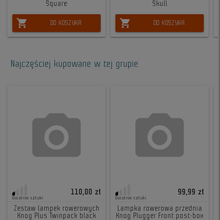
Square
Skull
shopping_cart
shopping_cart
DO KOSZYKA
DO KOSZYKA
Najczęściej kupowane w tej grupie
110,00 zł
99,99 zł
Ostatnie sztuki
Ostatnie sztuki
Zestaw lampek rowerowych
Lampka rowerowa przednia
Knog Plus Twinpack black
Knog Plugger Front post-box