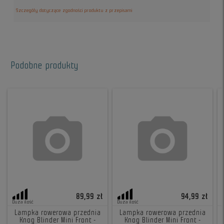
Szczegóły dotyczące zgodności produktu z przepisami
Podobne produkty
89,99 zł
94,99 zł
Duża ilość
Duża ilość
Lampka rowerowa przednia
Lampka rowerowa przednia
Knog Blinder Mini Front -
Knog Blinder Mini Front -