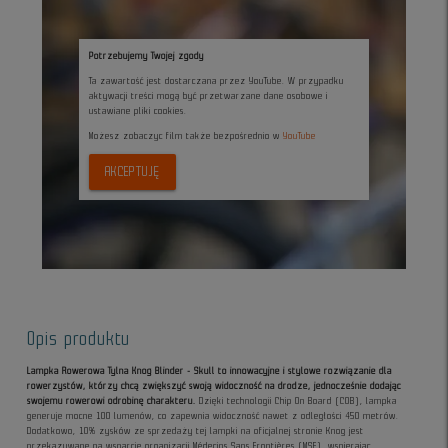
Potrzebujemy Twojej zgody
Ta zawartość jest dostarczana przez YouTube. W przypadku
aktywacji treści mogą być przetwarzane dane osobowe i
ustawiane pliki cookies.
Możesz zobaczyc film także bezpośrednio w
YouTube
AKCEPTUJĘ
Opis produktu
Lampka Rowerowa Tylna Knog Blinder - Skull to innowacyjne i stylowe rozwiązanie dla
rowerzystów, którzy chcą zwiększyć swoją widoczność na drodze, jednocześnie dodając
swojemu rowerowi odrobinę charakteru.
Dzięki technologii Chip On Board (COB), lampka
generuje mocne 100 lumenów, co zapewnia widoczność nawet z odległości 450 metrów.
Dodatkowo, 10% zysków ze sprzedaży tej lampki na oficjalnej stronie Knog jest
przekazywane na wsparcie organizacji Médecins Sans Frontières (MSF), wspierając