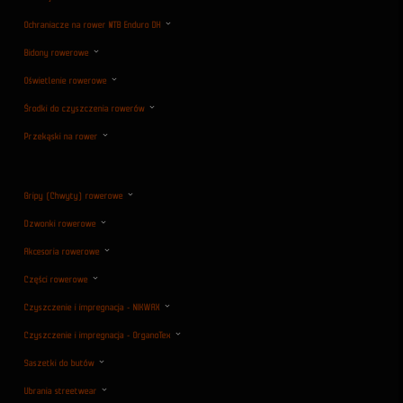
Ochraniacze na rower MTB Enduro DH
Bidony rowerowe
Oświetlenie rowerowe
Środki do czyszczenia rowerów
Przekąski na rower
Gripy (Chwyty) rowerowe
Dzwonki rowerowe
Akcesoria rowerowe
Części rowerowe
Czyszczenie i impregnacja - NIKWAX
Czyszczenie i impregnacja - OrganoTex
Saszetki do butów
Ubrania streetwear