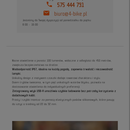
phone
575 444 731
mail
biuro@4-bike.pl
Jesteśmy do Twojej dyspozycji od poniedziałku do piątku
8:00 - 16:00
Mocne oświetlenie o jasności 100 lumenów, widoczne z odległości do 450 metrów,
zwiększa bezpieczeństwo na drodze.
Wodoodporność IP67, idealna na każdą pogodę, zapewnia trwałość i niezawodność
lampki.
Unikalny design z motywem czaszki dodaje rowerowi charakteru i stylu.
Osiem trybów świecenia, w tym pięć unikalnych wzorów błysku, pozwala na
dostosowanie oświetlenia do indywidualnych preferencji.
Zintegrowany wtyk USB-A umożliwia szybkie ładowanie bez potrzeby korzystania z
dodatkowych kabli.
Prosty i szybki montaż za pomocą elastycznych pasków silikonowych, które pasują
do sztyc o średnicy od 22 do 32 mm.