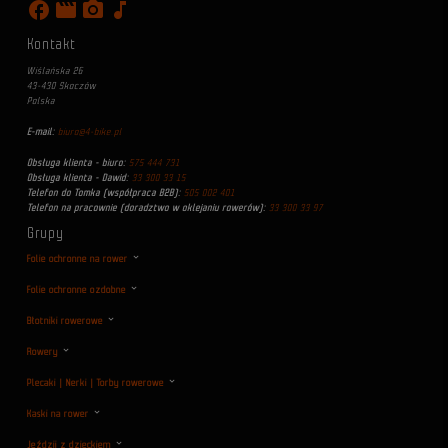
facebook
movie
photo_camera
music_note
Kontakt
Wiślańska 26
43-430 Skoczów
Polska
E-mail:
biuro@4-bike.pl
Obsługa klienta - biuro:
575 444 731
Obsługa klienta - Dawid:
33 300 33 15
Telefon do Tomka (współpraca B2B):
505 002 401
Telefon na pracownie (doradztwo w oklejaniu rowerów):
33 300 33 97
Grupy
Folie ochronne na rower
Folie ochronne ozdobne
Błotniki rowerowe
Rowery
Plecaki | Nerki | Torby rowerowe
Kaski na rower
Jeździj z dzieckiem