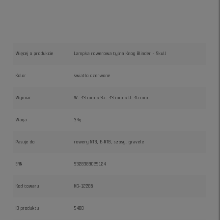
Więcej o produkcie
Lampka rowerowa tylna Knog Blinder - Skull
Kolor
światło czerwone
Wymiar
W: 43 mm x Sz: 43 mm x D: 46 mm
Waga
34g
Pasuje do
rowery MTB, E-MTB, szosy, gravele
EAN
9328389029124
Kod towaru
KG-12286
ID produktu
5400