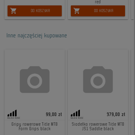
red
shopping_cart
shopping_cart
DO KOSZYKA
DO KOSZYKA
Inne najczęściej kupowane
99,00 zł
379,00 zł
Duża ilość
Duża ilość
Gripy rowerowe Title MTB
Siodełko rowerowe Title MTB
Form Grips black
JS1 Saddle black