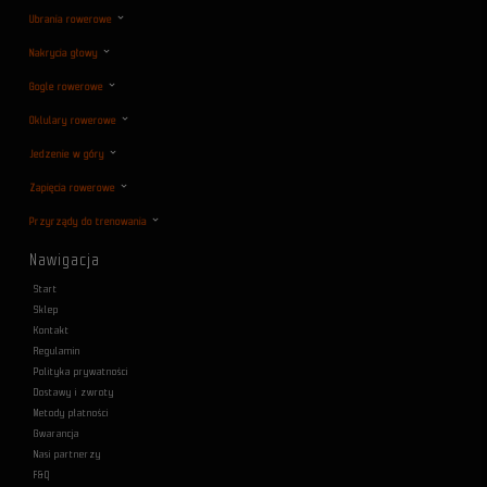
Ubrania rowerowe
Nakrycia głowy
Gogle rowerowe
Oklulary rowerowe
Jedzenie w góry
Zapięcia rowerowe
Przyrządy do trenowania
Nawigacja
Start
Sklep
Kontakt
Regulamin
Polityka prywatności
Dostawy i zwroty
Metody płatności
Gwarancja
Nasi partnerzy
F&Q