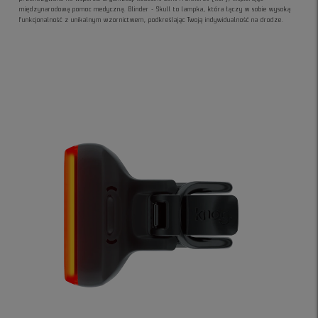
międzynarodową pomoc medyczną. Blinder - Skull to lampka, która łączy w sobie wysoką
funkcjonalność z unikalnym wzornictwem, podkreślając Twoją indywidualność na drodze.