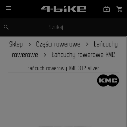
menu
live_tv_
shopping_cart
search
Szukaj
close
Sklep
Części rowerowe
Łańcuchy
rowerowe
Łańcuchy rowerowe KMC
Łańcuch rowerowy KMC X12 silver