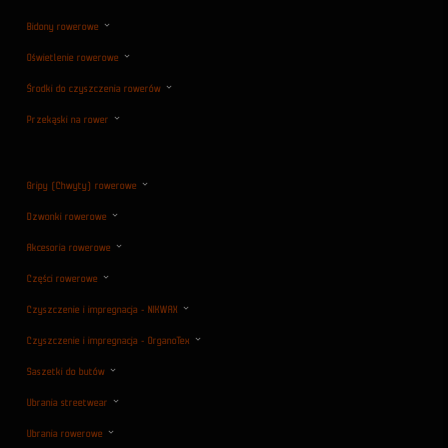
Bidony rowerowe
Oświetlenie rowerowe
Środki do czyszczenia rowerów
Przekąski na rower
Gripy (Chwyty) rowerowe
Dzwonki rowerowe
Akcesoria rowerowe
Części rowerowe
Czyszczenie i impregnacja - NIKWAX
Czyszczenie i impregnacja - OrganoTex
Saszetki do butów
Ubrania streetwear
Ubrania rowerowe