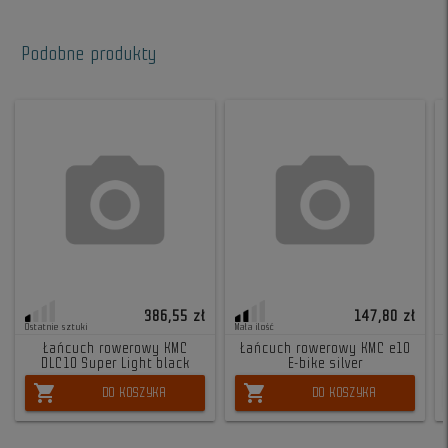
Podobne produkty
386,55 zł
147,80 zł
Ostatnie sztuki
Mała ilość
Łańcuch rowerowy KMC
Łańcuch rowerowy KMC e10
DLC10 Super Light black
E-bike silver
shopping_cart
shopping_cart
DO KOSZYKA
DO KOSZYKA