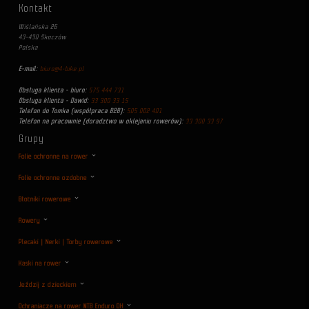
Kontakt
Wiślańska 26
43-430 Skoczów
Polska
E-mail:
biuro@4-bike.pl
Obsługa klienta - biuro:
575 444 731
Obsługa klienta - Dawid:
33 300 33 15
Telefon do Tomka (współpraca B2B):
505 002 401
Telefon na pracownie (doradztwo w oklejaniu rowerów):
33 300 33 97
Grupy
Folie ochronne na rower
Folie ochronne ozdobne
Błotniki rowerowe
Rowery
Plecaki | Nerki | Torby rowerowe
Kaski na rower
Jeździj z dzieckiem
Ochraniacze na rower MTB Enduro DH