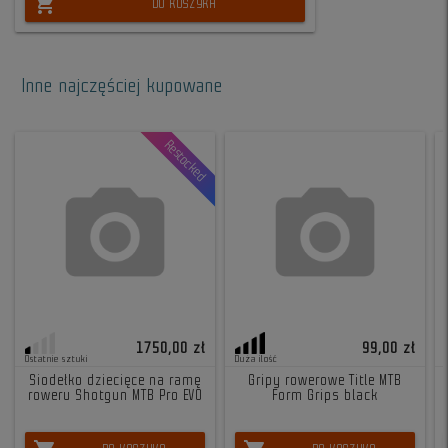
shopping_cart
DO KOSZYKA
Inne najczęściej kupowane
Restocked
1750,00 zł
99,00 zł
Ostatnie sztuki
Duża ilość
Siodełko dziecięce na ramę
Gripy rowerowe Title MTB
roweru Shotgun MTB Pro EVO
Form Grips black