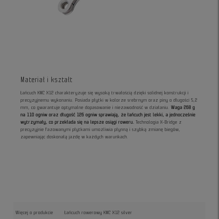
Materiał i kształt
Łańcuch KMC X12 charakteryzuje się wysoką trwałością dzięki solidnej konstrukcji i
precyzyjnemu wykonaniu. Posiada płytki w kolorze srebrnym oraz piny o długości 5,2
mm, co gwarantuje optymalne dopasowanie i niezawodność w działaniu.
Waga 268 g
na 110 ogniw oraz długość 126 ogniw sprawiają, że łańcuch jest lekki, a jednocześnie
wytrzymały, co przekłada się na lepsze osiągi roweru.
Technologia X-Bridge z
precyzyjnie fazowanymi płytkami umożliwia płynną i szybką zmianę biegów,
zapewniając doskonałą jazdę w każdych warunkach.
Więcej o produkcie
Łańcuch rowerowy KMC X12 silver