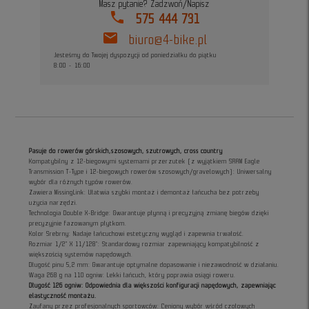
Masz pytanie? Zadzwoń/Napisz
phone
575 444 731
mail
biuro@4-bike.pl
Jesteśmy do Twojej dyspozycji od poniedziałku do piątku
8:00 - 16:00
Pasuje do rowerów górskich,szosowych, szutrowych, cross country
Kompatybilny z 12-biegowymi systemami przerzutek (z wyjątkiem SRAM Eagle
Transmission T-Type i 12-biegowych rowerów szosowych/gravelowych): Uniwersalny
wybór dla różnych typów rowerów.
Zawiera MissingLink: Ułatwia szybki montaż i demontaż łańcucha bez potrzeby
użycia narzędzi.
Technologia Double X-Bridge: Gwarantuje płynną i precyzyjną zmianę biegów dzięki
precyzyjnie fazowanym płytkom.
Kolor Srebrny: Nadaje łańcuchowi estetyczny wygląd i zapewnia trwałość.
Rozmiar 1/2" X 11/128": Standardowy rozmiar zapewniający kompatybilność z
większością systemów napędowych.
Długość pinu 5,2 mm: Gwarantuje optymalne dopasowanie i niezawodność w działaniu.
Waga 268 g na 110 ogniw: Lekki łańcuch, który poprawia osiągi roweru.
Długość 126 ogniw: Odpowiednia dla większości konfiguracji napędowych, zapewniając
elastyczność montażu.
Zaufany przez profesjonalnych sportowców: Ceniony wybór wśród czołowych