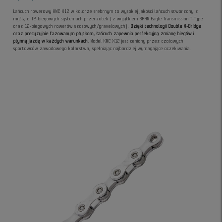
Łańcuch rowerowy KMC X12 w kolorze srebrnym to wysokiej jakości łańcuch stworzony z
myślą o 12-biegowych systemach przerzutek (z wyjątkiem SRAM Eagle Transmission T-Type
oraz 12-biegowych rowerów szosowych/gravelowych).
Dzięki technologii Double X-Bridge
oraz precyzyjnie fazowanym płytkom, łańcuch zapewnia perfekcyjną zmianę biegów i
płynną jazdę w każdych warunkach.
Model KMC X12 jest ceniony przez czołowych
sportowców zawodowego kolarstwa, spełniając najbardziej wymagające oczekiwania.