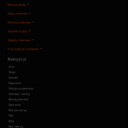
Nakrycia głowy
Gogle rowerowe
Oklulary rowerowe
Jedzenie w góry
Zapięcia rowerowe
Przyrządy do trenowania
Nawigacja
Start
Sklep
Kontakt
Regulamin
Polityka prywatności
Dostawy i zwroty
Metody płatności
Gwarancja
Nasi partnerzy
F&Q
Blog
Nasi riderzy