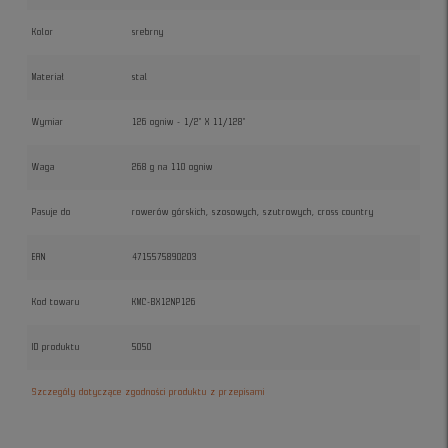
Kolor
srebrny
Materiał
stal
Wymiar
126 ogniw - 1/2" X 11/128"
Waga
268 g na 110 ogniw
Pasuje do
rowerów górskich, szosowych, szutrowych, cross country
EAN
4715575890203
Kod towaru
KMC-BX12NP126
ID produktu
5050
Szczegóły dotyczące zgodności produktu z przepisami