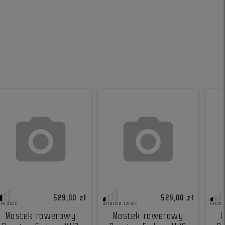
529,00 zł
529,00 zł
ła ilość
Ostatnie sztuki
Ostatn
Mostek rowerowy
Mostek rowerowy