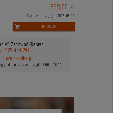
529,00 zł
Kup dzisiaj - wysyłka 2026-08-10
shopping_cart
DO KOSZYKA
anie? Zadzwoń/Napisz
ne
575 444 731
biuro@4-bike.pl
ycji od poniedziałku do piątku 8:00 - 16:00