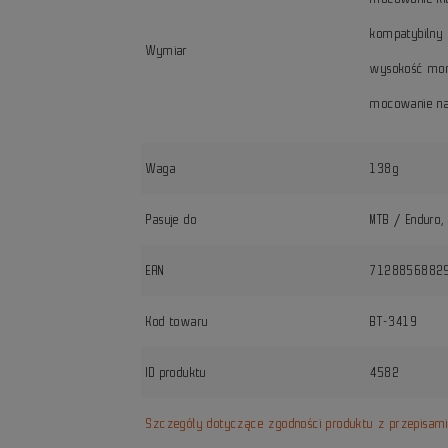
kompatybilny 
Wymiar
wysokość mo
mocowanie na
Waga
138g
Pasuje do
MTB / Enduro, 
EAN
7128856882
Kod towaru
BT-3419
ID produktu
4582
Szczegóły dotyczące zgodności produktu z przepisam