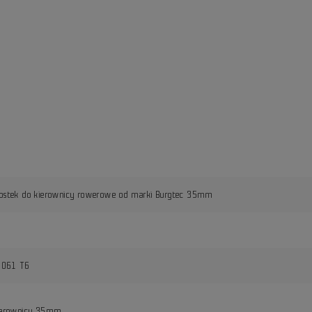
stek do kierownicy rowerowe od marki Burgtec 35mm
6061 T6
ierownicy 35mm