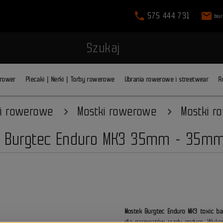
phone
mail
575 444 731
biu
Szukaj
 rower
Plecaki | Nerki | Torby rowerowe
Ubrania rowerowe i streetwear
R
i rowerowe
Mostki rowerowe
Mostki r
 Burgtec Enduro MK3 35mm - 35mm t
Mostek Burgtec Enduro MK3 toxic ba
dla pasjonatów jazdy enduro. Wyko