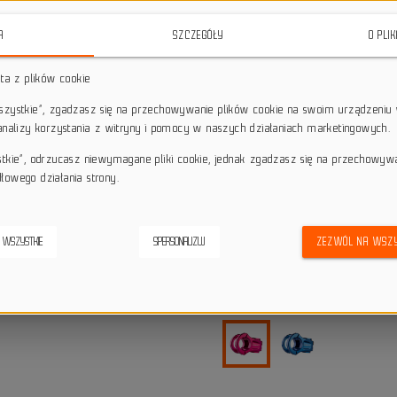
trwałość, z wagą zaledwie 138g 
A
SZCZEGÓŁY
O PLI
star_border
star_border
star_border
star_border
star_border
sta z plików cookie
wszystkie”, zgadzasz się na przechowywanie plików cookie na swoim urządzeniu 
Darmowa dostawa przy z
local_shipping
 analizy korzystania z witryny i pomocy w naszych działaniach marketingowych.
Dotyczy wysyłki na terenie P
keyboard_return
14 dni na odstąpienie od
stkie”, odrzucasz niewymagane pliki cookie, jednak zgadzasz się na przechowyw
łowego działania strony.
credit_score
Wygodne płatności
 WSZYSTKIE
SPERSONALIZUJ
ZEZWÓL NA WSZY
Alternatywne produkty