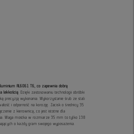
aluminium AL6061 T6, co zapewnia dobrą
 lekkością
. Dzięki zastosowaniu technologii obróbki
ką precyzją wykonania. Wykorzystanie śrub ze stali
łość i odporność na korozję. Zacisk o średnicy 35
zenie z kierownicą, co jest istotne dla
nia. Waga mostka w rozmiarze 35 mm to tylko 138
bających o każdy gram swojego wyposażenia.