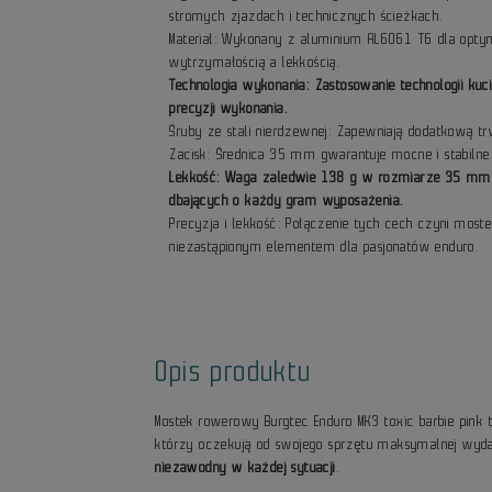
stromych zjazdach i technicznych ścieżkach.
Materiał: Wykonany z aluminium AL6061 T6 dla opt
wytrzymałością a lekkością.
Technologia wykonania: Zastosowanie technologii kuci
precyzji wykonania.
Śruby ze stali nierdzewnej: Zapewniają dodatkową tr
Zacisk: Średnica 35 mm gwarantuje mocne i stabilne
Lekkość: Waga zaledwie 138 g w rozmiarze 35 mm, 
dbających o każdy gram wyposażenia.
Precyzja i lekkość: Połączenie tych cech czyni most
niezastąpionym elementem dla pasjonatów enduro.
Opis produktu
Mostek rowerowy Burgtec Enduro MK3 toxic barbie pink 
którzy oczekują od swojego sprzętu maksymalnej wydaj
niezawodny w każdej sytuacji
.