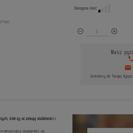
Dostępna ilość:
remove_circle_outline
add_circle_outline
Masz pyt
pho
mail
Jesteśmy do Twojej dyspoz
ych, którzy oczekują stabilności i
 maksymalną wydajność na