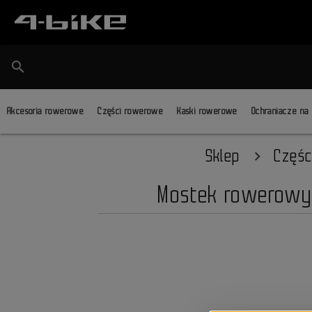
search
Akcesoria rowerowe
Części rowerowe
Kaski rowerowe
Ochraniacze na
Sklep
Częśc
Mostek rowerowy