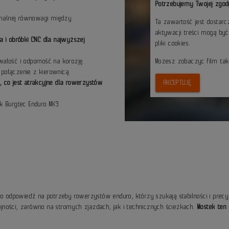
Potrzebujemy Twojej zgod
ymalnej równowagi między
Ta zawartość jest dostar
aktywacji treści mogą by
a i obróbki CNC dla najwyższej
pliki cookies.
wałość i odporność na korozję.
Możesz zobaczyc film ta
 połączenie z kierownicą.
co jest atrakcyjne dla rowerzystów
AKCEPTUJĘ
ek Burgtec Enduro MK3
to odpowiedź na potrzeby rowerzystów enduro, którzy szukają stabilności i precy
ności, zarówno na stromych zjazdach, jak i technicznych ścieżkach.
Mostek ten