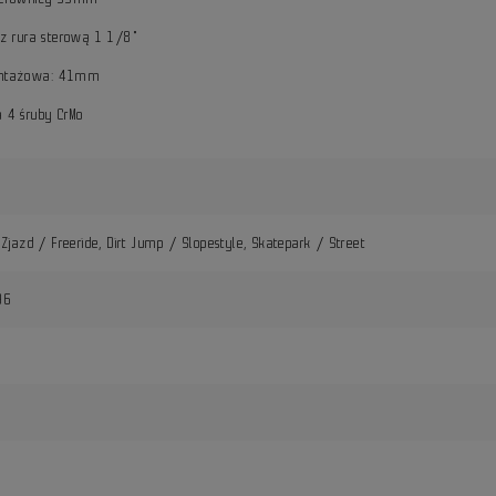
z rura sterową 1 1/8"
ntażowa: 41mm
 4 śruby CrMo
Zjazd / Freeride, Dirt Jump / Slopestyle, Skatepark / Street
96
i