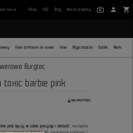
live_tv_24
person
shopping_cart
Sklep
F&Q
Blog
Nasze projekty
ro@4-bike.pl
close
owery
Folie ochronne na rower
Inne
Wyprzedaże
Outlet
Marki
owerowe Burgtec
oxic barbie pink
rbie pink łączy w sobie precyzję i lekkość
, niezbędne
nany z aluminium AL6061 T6, gwarantuje stabilność i