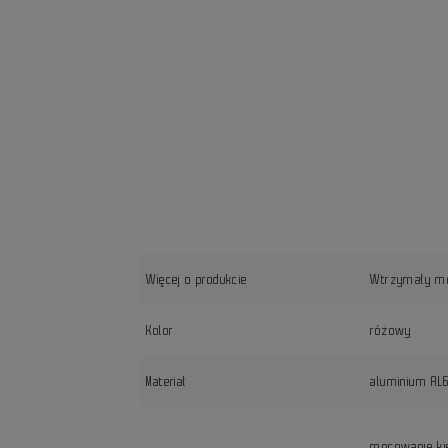
Więcej o produkcie
Wtrzymały mo
Kolor
różowy
Materiał
aluminium AL
mocowanie k